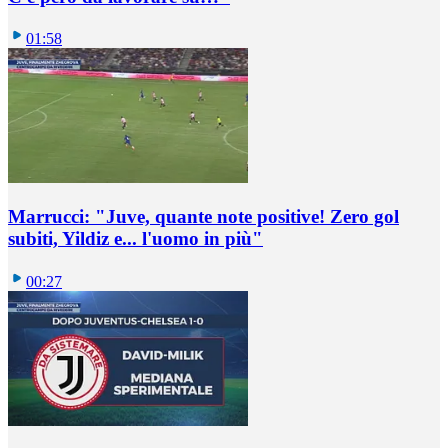
01:58
Marrucci: "Juve, quante note positive! Zero gol
subiti, Yildiz e... l'uomo in più"
00:27