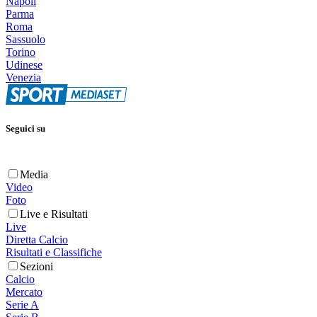
Napoli
Parma
Roma
Sassuolo
Torino
Udinese
Venezia
Seguici su
Media
Video
Foto
Live e Risultati
Live
Diretta Calcio
Risultati e Classifiche
Sezioni
Calcio
Mercato
Serie A