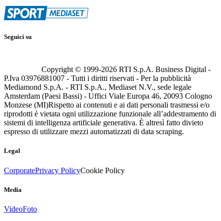
Seguici su
Copyright © 1999-
2026
RTI S.p.A. Business Digital -
P.Iva 03976881007 - Tutti i diritti riservati - Per la pubblicità
Mediamond S.p.A. - RTI S.p.A., Mediaset N.V., sede legale
Amsterdam (Paesi Bassi) - Uffici Viale Europa 46, 20093 Cologno
Monzese (MI)
Rispetto ai contenuti e ai dati personali trasmessi e/o
riprodotti è vietata ogni utilizzazione funzionale all’addestramento di
sistemi di intelligenza artificiale generativa. È altresì fatto divieto
espresso di utilizzare mezzi automatizzati di data scraping.
Legal
Corporate
Privacy Policy
Cookie Policy
Media
Video
Foto