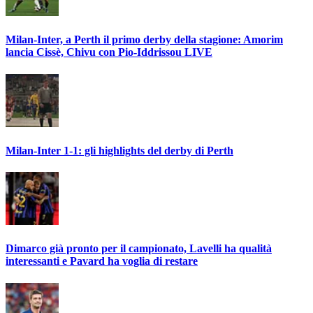
Milan-Inter, a Perth il primo derby della stagione: Amorim
lancia Cissè, Chivu con Pio-Iddrissou LIVE
Milan-Inter 1-1: gli highlights del derby di Perth
Dimarco già pronto per il campionato, Lavelli ha qualità
interessanti e Pavard ha voglia di restare