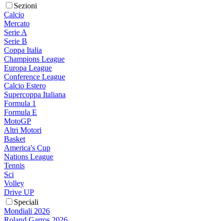
Sezioni
Calcio
Mercato
Serie A
Serie B
Coppa Italia
Champions League
Europa League
Conference League
Calcio Estero
Supercoppa Italiana
Formula 1
Formula E
MotoGP
Altri Motori
Basket
America's Cup
Nations League
Tennis
Sci
Volley
Drive UP
Speciali
Mondiali 2026
Roland Garros 2026