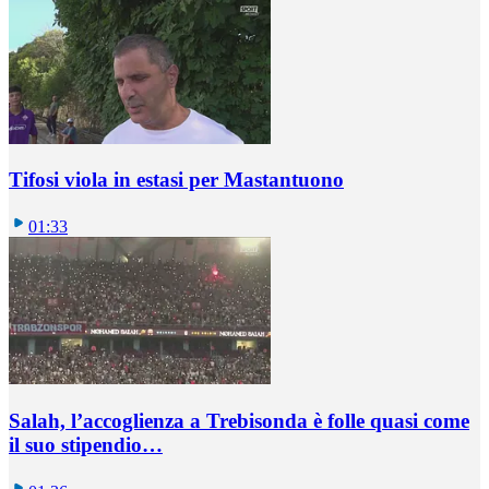
Tifosi viola in estasi per Mastantuono
01:33
Salah, l’accoglienza a Trebisonda è folle quasi come
il suo stipendio…