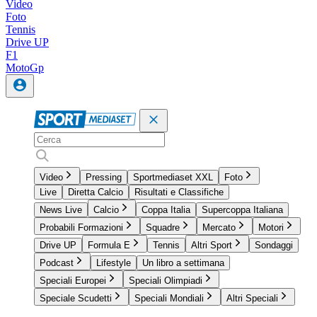
Video
Foto
Tennis
Drive UP
F1
MotoGp
Video
Pressing
Sportmediaset XXL
Foto
Live
Diretta Calcio
Risultati e Classifiche
News Live
Calcio
Coppa Italia
Supercoppa Italiana
Probabili Formazioni
Squadre
Mercato
Motori
Drive UP
Formula E
Tennis
Altri Sport
Sondaggi
Podcast
Lifestyle
Un libro a settimana
Speciali Europei
Speciali Olimpiadi
Speciale Scudetti
Speciali Mondiali
Altri Speciali