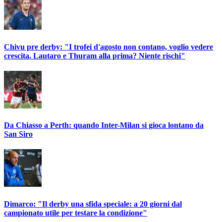
Chivu pre derby: "I trofei d'agosto non contano, voglio vedere
crescita. Lautaro e Thuram alla prima? Niente rischi"
Da Chiasso a Perth: quando Inter-Milan si gioca lontano da
San Siro
Dimarco: "Il derby una sfida speciale: a 20 giorni dal
campionato utile per testare la condizione"