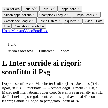
Ora per ora
Serie A
Serie B
Coppa Italia
Supercoppa Italiana
Champions League
Europa League
Conference League
Calcio Estero
Squadre
Video
Foto
Live
Risultati e Classifiche
Home
Mercato
Video
Foto
Rosa
1
di 0
Avvia slideshow
Fullscreen
Zoom
L'Inter sorride ai rigori:
sconfitto il Psg
Dopo le sconfitte con Manchester United (1-0) e Juventus (5-4 ai
rigori) in ICC, l'Inter batte 7-6 - sempre dagli 11 metri - il Psg a
Macao nell'International Super Cup. Si è arrivati ai penalty in virtù
dell'1-1 nel tempo regolamentare: transalpini avanti al 41' con
Kehrer, Samuele Longo ha pareggiato i conti al 94'.