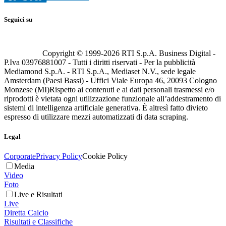
Seguici su
Copyright © 1999-
2026
RTI S.p.A. Business Digital -
P.Iva 03976881007 - Tutti i diritti riservati - Per la pubblicità
Mediamond S.p.A. - RTI S.p.A., Mediaset N.V., sede legale
Amsterdam (Paesi Bassi) - Uffici Viale Europa 46, 20093 Cologno
Monzese (MI)
Rispetto ai contenuti e ai dati personali trasmessi e/o
riprodotti è vietata ogni utilizzazione funzionale all’addestramento di
sistemi di intelligenza artificiale generativa. È altresì fatto divieto
espresso di utilizzare mezzi automatizzati di data scraping.
Legal
Corporate
Privacy Policy
Cookie Policy
Media
Video
Foto
Live e Risultati
Live
Diretta Calcio
Risultati e Classifiche