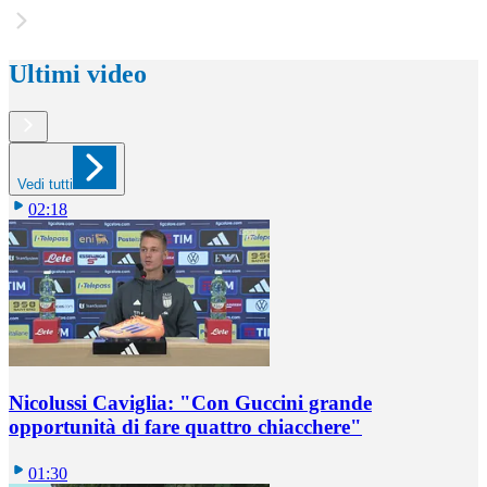
Ultimi video
Vedi tutti
02:18
Nicolussi Caviglia: "Con Guccini grande
opportunità di fare quattro chiacchere"
01:30