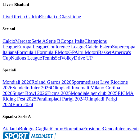
Live e Risultati
Live
Diretta Calcio
Risultati e Classifiche
Sezioni
Calcio
Mercato
Serie A
Serie B
Coppa Italia
Champions
League
Europa League
Conference League
Calcio Estero
Supercoppa
Italiana
Formula 1
Formula E
MotoGP
Altri Motori
Basket
America's
Cup
Nations League
Tennis
Sci
Volley
Drive UP
Speciali
Mondiali 2026
Roland Garros 2026
Sportmediaset Live Riccione
2026
Scudetto Inter 2026
Olimpiadi Invernali Milano Cortina
2026
Super Bowl 2026
Eicma 2025
Mondiale per club 2025
EICMA
Riding Fest 2025
Paralimpiadi Parigi 2024
Olimpiadi Parigi
2024
Euro 2024
Squadra Serie A
Atalanta
Bologna
Cagliari
Como
Fiorentina
Frosinone
Genoa
Inter
Juvent