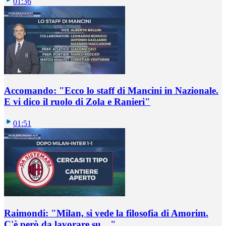
01:36
Accomando: "Ecco lo staff di Mancini in Nazionale.
E vi dico il ruolo di Zola e Ranieri"
01:51
Raimondi: "Milan, si vede la filosofia di Amorim.
C'è però da lavorare su…"