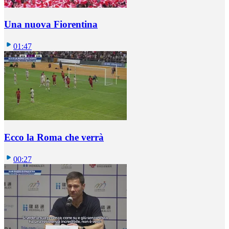
Una nuova Fiorentina
01:47
Ecco la Roma che verrà
00:27