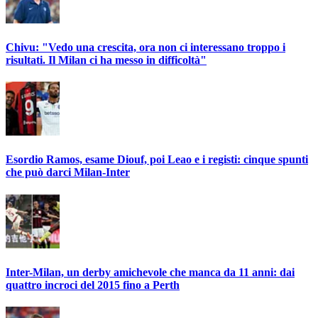
Chivu: "Vedo una crescita, ora non ci interessano troppo i
risultati. Il Milan ci ha messo in difficoltà"
Esordio Ramos, esame Diouf, poi Leao e i registi: cinque spunti
che può darci Milan-Inter
Inter-Milan, un derby amichevole che manca da 11 anni: dai
quattro incroci del 2015 fino a Perth