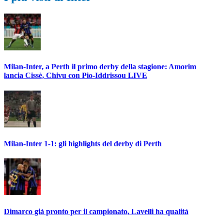
Milan-Inter, a Perth il primo derby della stagione: Amorim
lancia Cissè, Chivu con Pio-Iddrissou LIVE
Milan-Inter 1-1: gli highlights del derby di Perth
Dimarco già pronto per il campionato, Lavelli ha qualità