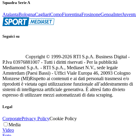
Squadra Serie A
Atalanta
Bologna
Cagliari
Como
Fiorentina
Frosinone
Genoa
Inter
Juvent
Seguici su
Copyright © 1999-
2026
RTI S.p.A. Business Digital -
P.Iva 03976881007 - Tutti i diritti riservati - Per la pubblicità
Mediamond S.p.A. - RTI S.p.A., Mediaset N.V., sede legale
Amsterdam (Paesi Bassi) - Uffici Viale Europa 46, 20093 Cologno
Monzese (MI)
Rispetto ai contenuti e ai dati personali trasmessi e/o
riprodotti è vietata ogni utilizzazione funzionale all’addestramento di
sistemi di intelligenza artificiale generativa. È altresì fatto divieto
espresso di utilizzare mezzi automatizzati di data scraping.
Legal
Corporate
Privacy Policy
Cookie Policy
Media
Video
Foto