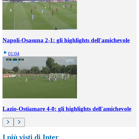
Napoli-Osasuna 2-1: gli highlights dell'amichevole
01:04
Lazio-Ostiamare 4-0: gli highlights dell'amichevole
I più visti di Inter