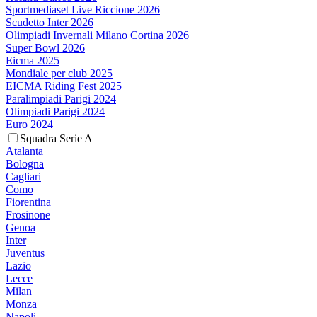
Sportmediaset Live Riccione 2026
Scudetto Inter 2026
Olimpiadi Invernali Milano Cortina 2026
Super Bowl 2026
Eicma 2025
Mondiale per club 2025
EICMA Riding Fest 2025
Paralimpiadi Parigi 2024
Olimpiadi Parigi 2024
Euro 2024
Squadra Serie A
Atalanta
Bologna
Cagliari
Como
Fiorentina
Frosinone
Genoa
Inter
Juventus
Lazio
Lecce
Milan
Monza
Napoli