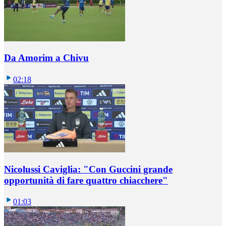
Da Amorim a Chivu
02:18
Nicolussi Caviglia: "Con Guccini grande
opportunità di fare quattro chiacchere"
01:03