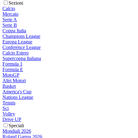
Sezioni
Calcio
Mercato
Serie A
Serie B
Coppa Italia
Champions League
Europa League
Conference League
Calcio Estero
Supercoppa Italiana
Formula 1
Formula E
MotoGP
Altri Motori
Basket
America's Cup
Nations League
Tennis
Sci
Volley
Drive UP
Speciali
Mondiali 2026
Roland Garros 2026