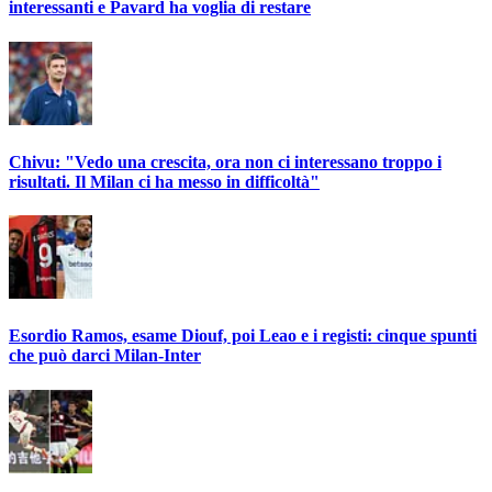
interessanti e Pavard ha voglia di restare
Chivu: "Vedo una crescita, ora non ci interessano troppo i
risultati. Il Milan ci ha messo in difficoltà"
Esordio Ramos, esame Diouf, poi Leao e i registi: cinque spunti
che può darci Milan-Inter