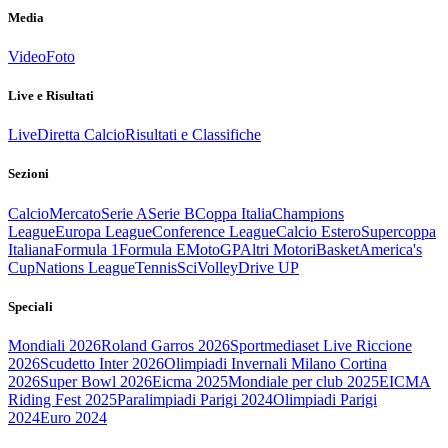
Media
Video
Foto
Live e Risultati
Live
Diretta Calcio
Risultati e Classifiche
Sezioni
Calcio
Mercato
Serie A
Serie B
Coppa Italia
Champions
League
Europa League
Conference League
Calcio Estero
Supercoppa
Italiana
Formula 1
Formula E
MotoGP
Altri Motori
Basket
America's
Cup
Nations League
Tennis
Sci
Volley
Drive UP
Speciali
Mondiali 2026
Roland Garros 2026
Sportmediaset Live Riccione
2026
Scudetto Inter 2026
Olimpiadi Invernali Milano Cortina
2026
Super Bowl 2026
Eicma 2025
Mondiale per club 2025
EICMA
Riding Fest 2025
Paralimpiadi Parigi 2024
Olimpiadi Parigi
2024
Euro 2024