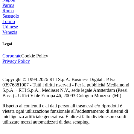
Parma
Roma
Sassuolo
Torino
Udinese
Venezia
Legal
Corporate
Cookie Policy
Privacy Policy
Copyright © 1999-
2026
RTI S.p.A. Business Digital - P.Iva
03976881007 - Tutti i diritti riservati - Per la pubblicità Mediamond
S.p.A. - RTI S.p.A., Mediaset N.V., sede legale Amsterdam (Paesi
Bassi) - Uffici Viale Europa 46, 20093 Cologno Monzese (MI)
Rispetto ai contenuti e ai dati personali trasmessi e/o riprodotti è
vietata ogni utilizzazione funzionale all’addestramento di sistemi di
intelligenza artificiale generativa. È altresì fatto divieto espresso di
utilizzare mezzi automatizzati di data scraping.