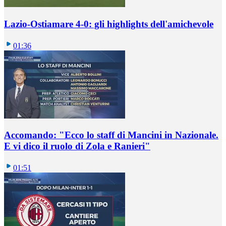
Lazio-Ostiamare 4-0: gli highlights dell'amichevole
01:36
Accomando: "Ecco lo staff di Mancini in Nazionale.
E vi dico il ruolo di Zola e Ranieri"
01:51