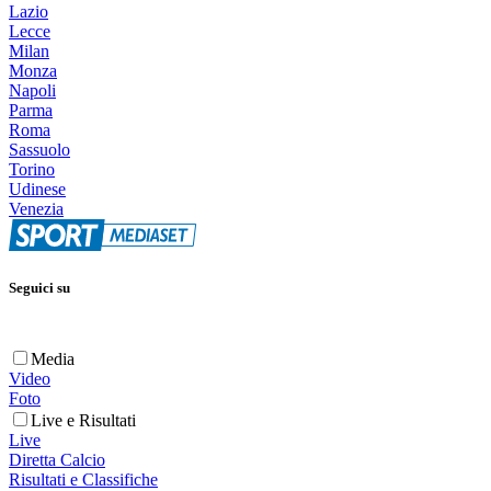
Lazio
Lecce
Milan
Monza
Napoli
Parma
Roma
Sassuolo
Torino
Udinese
Venezia
Seguici su
Media
Video
Foto
Live e Risultati
Live
Diretta Calcio
Risultati e Classifiche