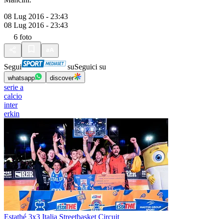
08 Lug 2016 - 23:43
08 Lug 2016 - 23:43
6
foto
Segui
su
Seguici su
whatsapp
discover
serie a
calcio
inter
erkin
Estathé 3x3 Italia Streetbasket Circuit