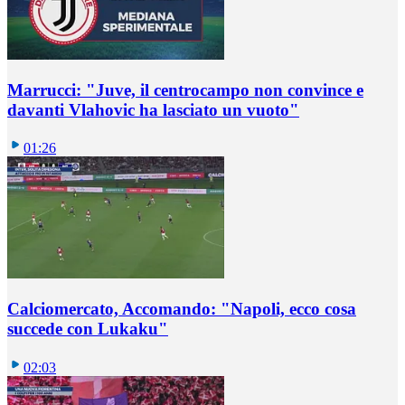
Marrucci: "Juve, il centrocampo non convince e
davanti Vlahovic ha lasciato un vuoto"
01:26
Calciomercato, Accomando: "Napoli, ecco cosa
succede con Lukaku"
02:03