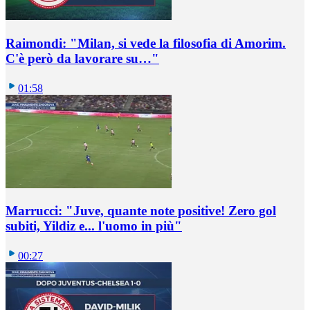
Raimondi: "Milan, si vede la filosofia di Amorim.
C'è però da lavorare su…"
01:58
Marrucci: "Juve, quante note positive! Zero gol
subiti, Yildiz e... l'uomo in più"
00:27