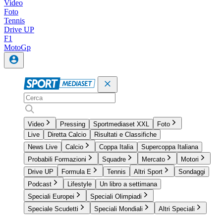
Video
Foto
Tennis
Drive UP
F1
MotoGp
Video
Pressing
Sportmediaset XXL
Foto
Live
Diretta Calcio
Risultati e Classifiche
News Live
Calcio
Coppa Italia
Supercoppa Italiana
Probabili Formazioni
Squadre
Mercato
Motori
Drive UP
Formula E
Tennis
Altri Sport
Sondaggi
Podcast
Lifestyle
Un libro a settimana
Speciali Europei
Speciali Olimpiadi
Speciale Scudetti
Speciali Mondiali
Altri Speciali