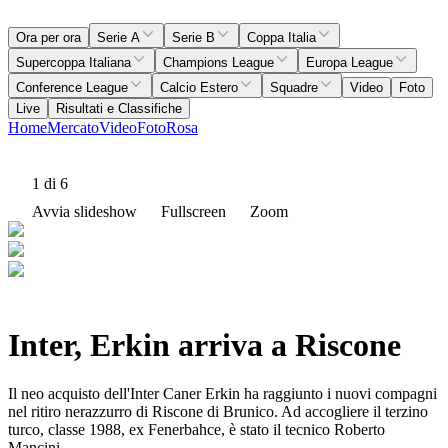
Ora per ora
Serie A
Serie B
Coppa Italia
Supercoppa Italiana
Champions League
Europa League
Conference League
Calcio Estero
Squadre
Video
Foto
Live
Risultati e Classifiche
Home
Mercato
Video
Foto
Rosa
1
di 6
Avvia slideshow
Fullscreen
Zoom
Inter, Erkin arriva a Riscone
Il neo acquisto dell'Inter Caner Erkin ha raggiunto i nuovi compagni
nel ritiro nerazzurro di Riscone di Brunico. Ad accogliere il terzino
turco, classe 1988, ex Fenerbahce, è stato il tecnico Roberto
Mancini.