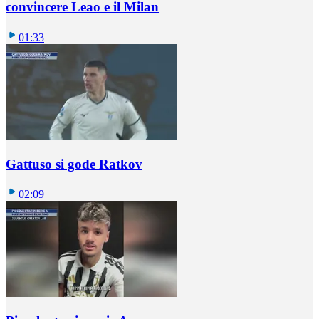
convincere Leao e il Milan
01:33
Gattuso si gode Ratkov
02:09