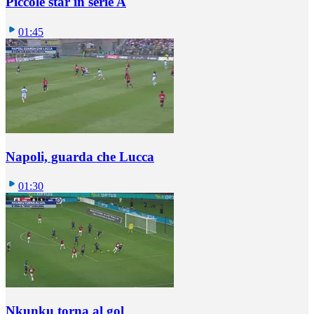
Piccole star in serie A
01:45
Napoli, guarda che Lucca
01:30
Nkunku torna al gol