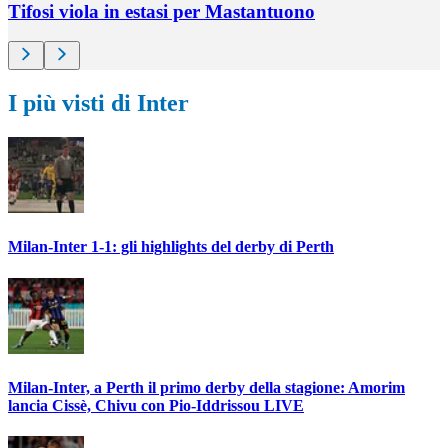
Tifosi viola in estasi per Mastantuono
I più visti di Inter
Milan-Inter 1-1: gli highlights del derby di Perth
Milan-Inter, a Perth il primo derby della stagione: Amorim
lancia Cissè, Chivu con Pio-Iddrissou LIVE