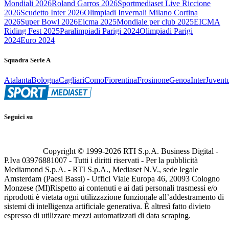
Mondiali 2026
Roland Garros 2026
Sportmediaset Live Riccione
2026
Scudetto Inter 2026
Olimpiadi Invernali Milano Cortina
2026
Super Bowl 2026
Eicma 2025
Mondiale per club 2025
EICMA
Riding Fest 2025
Paralimpiadi Parigi 2024
Olimpiadi Parigi
2024
Euro 2024
Squadra Serie A
Atalanta
Bologna
Cagliari
Como
Fiorentina
Frosinone
Genoa
Inter
Juvent
Seguici su
Copyright © 1999-
2026
RTI S.p.A. Business Digital -
P.Iva 03976881007 - Tutti i diritti riservati - Per la pubblicità
Mediamond S.p.A. - RTI S.p.A., Mediaset N.V., sede legale
Amsterdam (Paesi Bassi) - Uffici Viale Europa 46, 20093 Cologno
Monzese (MI)
Rispetto ai contenuti e ai dati personali trasmessi e/o
riprodotti è vietata ogni utilizzazione funzionale all’addestramento di
sistemi di intelligenza artificiale generativa. È altresì fatto divieto
espresso di utilizzare mezzi automatizzati di data scraping.