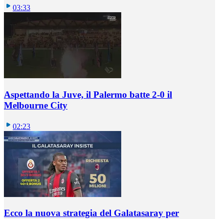
03:33
Aspettando la Juve, il Palermo batte 2-0 il
Melbourne City
02:23
Ecco la nuova strategia del Galatasaray per