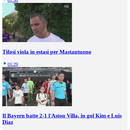
01:30
Tifosi viola in estasi per Mastantuono
01:29
Il Bayern batte 2-1 l'Aston Villa, in gol Kim e Luis
Diaz