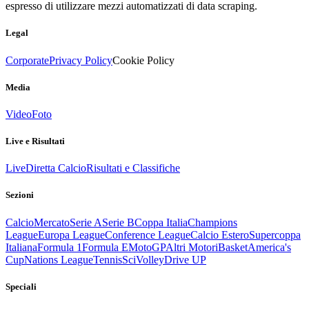
espresso di utilizzare mezzi automatizzati di data scraping.
Legal
Corporate
Privacy Policy
Cookie Policy
Media
Video
Foto
Live e Risultati
Live
Diretta Calcio
Risultati e Classifiche
Sezioni
Calcio
Mercato
Serie A
Serie B
Coppa Italia
Champions
League
Europa League
Conference League
Calcio Estero
Supercoppa
Italiana
Formula 1
Formula E
MotoGP
Altri Motori
Basket
America's
Cup
Nations League
Tennis
Sci
Volley
Drive UP
Speciali