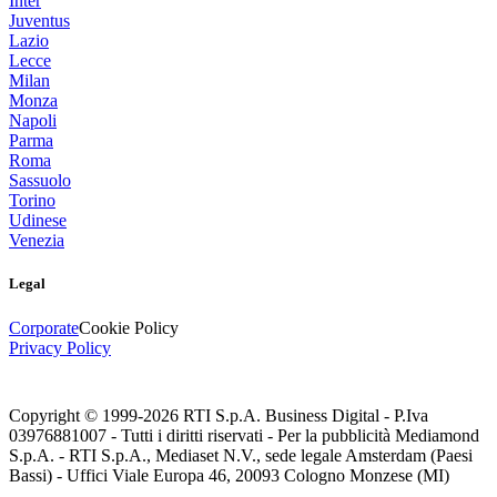
Inter
Juventus
Lazio
Lecce
Milan
Monza
Napoli
Parma
Roma
Sassuolo
Torino
Udinese
Venezia
Legal
Corporate
Cookie Policy
Privacy Policy
Copyright © 1999-
2026
RTI S.p.A. Business Digital - P.Iva
03976881007 - Tutti i diritti riservati - Per la pubblicità Mediamond
S.p.A. - RTI S.p.A., Mediaset N.V., sede legale Amsterdam (Paesi
Bassi) - Uffici Viale Europa 46, 20093 Cologno Monzese (MI)