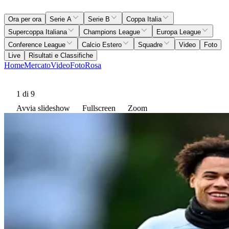
Ora per ora
Serie A
Serie B
Coppa Italia
Supercoppa Italiana
Champions League
Europa League
Conference League
Calcio Estero
Squadre
Video
Foto
Live
Risultati e Classifiche
Home
Mercato
Video
Foto
Rosa
1
di 9
Avvia slideshow
Fullscreen
Zoom