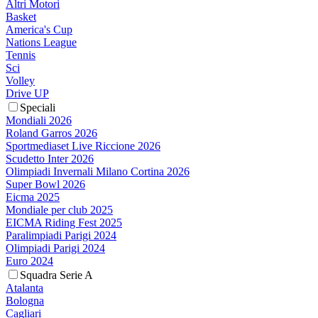
Altri Motori
Basket
America's Cup
Nations League
Tennis
Sci
Volley
Drive UP
Speciali
Mondiali 2026
Roland Garros 2026
Sportmediaset Live Riccione 2026
Scudetto Inter 2026
Olimpiadi Invernali Milano Cortina 2026
Super Bowl 2026
Eicma 2025
Mondiale per club 2025
EICMA Riding Fest 2025
Paralimpiadi Parigi 2024
Olimpiadi Parigi 2024
Euro 2024
Squadra Serie A
Atalanta
Bologna
Cagliari