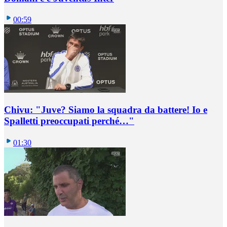
00:59
Chivu: "Juve? Siamo la squadra da battere! Io e
Spalletti preoccupati perché…"
01:30