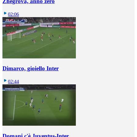
Zhegrova, anno zero
02:06
Dimarco, gioiello Inter
02:44
Domani c'è Juventus-Inter