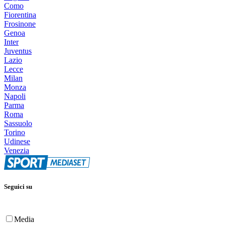
Como
Fiorentina
Frosinone
Genoa
Inter
Juventus
Lazio
Lecce
Milan
Monza
Napoli
Parma
Roma
Sassuolo
Torino
Udinese
Venezia
Seguici su
Media