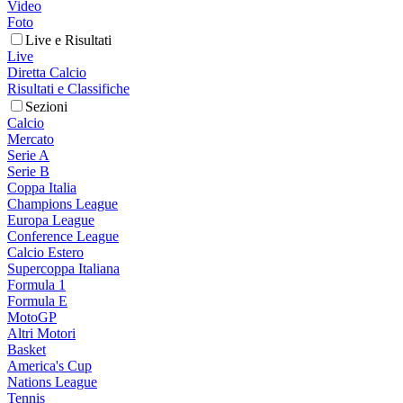
Video
Foto
Live e Risultati
Live
Diretta Calcio
Risultati e Classifiche
Sezioni
Calcio
Mercato
Serie A
Serie B
Coppa Italia
Champions League
Europa League
Conference League
Calcio Estero
Supercoppa Italiana
Formula 1
Formula E
MotoGP
Altri Motori
Basket
America's Cup
Nations League
Tennis