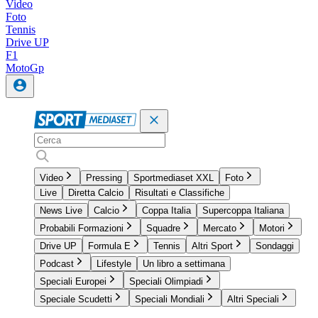
Video
Foto
Tennis
Drive UP
F1
MotoGp
Video
Pressing
Sportmediaset XXL
Foto
Live
Diretta Calcio
Risultati e Classifiche
News Live
Calcio
Coppa Italia
Supercoppa Italiana
Probabili Formazioni
Squadre
Mercato
Motori
Drive UP
Formula E
Tennis
Altri Sport
Sondaggi
Podcast
Lifestyle
Un libro a settimana
Speciali Europei
Speciali Olimpiadi
Speciale Scudetti
Speciali Mondiali
Altri Speciali