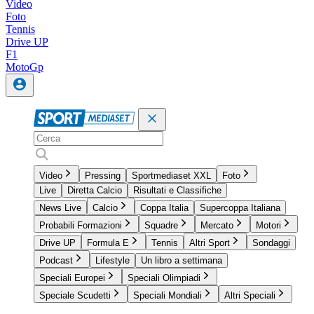
Video
Foto
Tennis
Drive UP
F1
MotoGp
Video
Pressing
Sportmediaset XXL
Foto
Live
Diretta Calcio
Risultati e Classifiche
News Live
Calcio
Coppa Italia
Supercoppa Italiana
Probabili Formazioni
Squadre
Mercato
Motori
Drive UP
Formula E
Tennis
Altri Sport
Sondaggi
Podcast
Lifestyle
Un libro a settimana
Speciali Europei
Speciali Olimpiadi
Speciale Scudetti
Speciali Mondiali
Altri Speciali