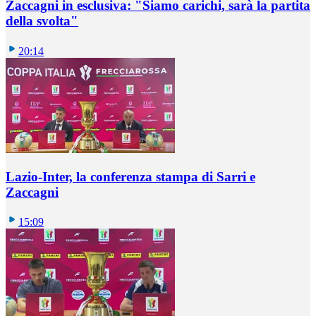
Zaccagni in esclusiva: "Siamo carichi, sarà la partita
della svolta"
20:14
Lazio-Inter, la conferenza stampa di Sarri e
Zaccagni
15:09