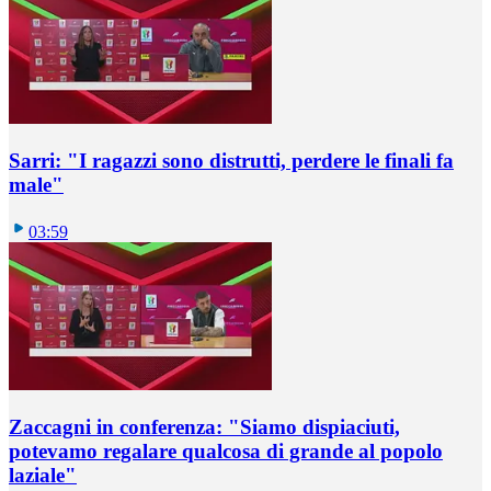
Sarri: "I ragazzi sono distrutti, perdere le finali fa
male"
03:59
Zaccagni in conferenza: "Siamo dispiaciuti,
potevamo regalare qualcosa di grande al popolo
laziale"