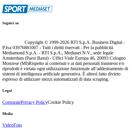
Seguici su
Copyright © 1999-
2026
RTI S.p.A. Business Digital -
P.Iva 03976881007 - Tutti i diritti riservati - Per la pubblicità
Mediamond S.p.A. - RTI S.p.A., Mediaset N.V., sede legale
Amsterdam (Paesi Bassi) - Uffici Viale Europa 46, 20093 Cologno
Monzese (MI)
Rispetto ai contenuti e ai dati personali trasmessi e/o
riprodotti è vietata ogni utilizzazione funzionale all’addestramento di
sistemi di intelligenza artificiale generativa. È altresì fatto divieto
espresso di utilizzare mezzi automatizzati di data scraping.
Legal
Corporate
Privacy Policy
Cookie Policy
Media
Video
Foto