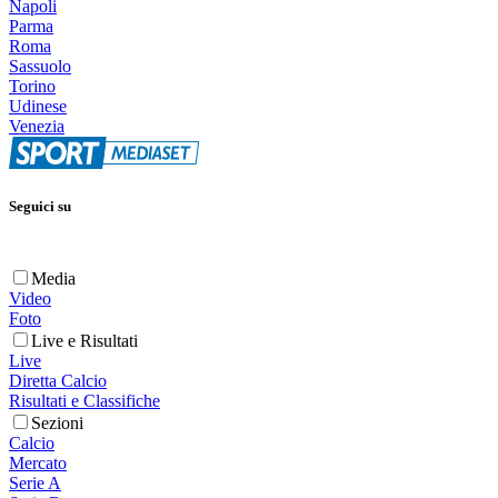
Napoli
Parma
Roma
Sassuolo
Torino
Udinese
Venezia
Seguici su
Media
Video
Foto
Live e Risultati
Live
Diretta Calcio
Risultati e Classifiche
Sezioni
Calcio
Mercato
Serie A