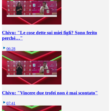
Chivu: "Le cose dette sui miei figli? Sono ferito
perché…"
06:28
Chivu: "Vincere due trofei non è mai scontato"
07:41