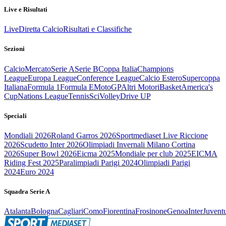
Live e Risultati
Live
Diretta Calcio
Risultati e Classifiche
Sezioni
Calcio
Mercato
Serie A
Serie B
Coppa Italia
Champions
League
Europa League
Conference League
Calcio Estero
Supercoppa
Italiana
Formula 1
Formula E
MotoGP
Altri Motori
Basket
America's
Cup
Nations League
Tennis
Sci
Volley
Drive UP
Speciali
Mondiali 2026
Roland Garros 2026
Sportmediaset Live Riccione
2026
Scudetto Inter 2026
Olimpiadi Invernali Milano Cortina
2026
Super Bowl 2026
Eicma 2025
Mondiale per club 2025
EICMA
Riding Fest 2025
Paralimpiadi Parigi 2024
Olimpiadi Parigi
2024
Euro 2024
Squadra Serie A
Atalanta
Bologna
Cagliari
Como
Fiorentina
Frosinone
Genoa
Inter
Juvent