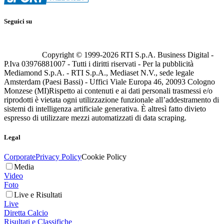
Seguici su
Copyright © 1999-
2026
RTI S.p.A. Business Digital -
P.Iva 03976881007 - Tutti i diritti riservati - Per la pubblicità
Mediamond S.p.A. - RTI S.p.A., Mediaset N.V., sede legale
Amsterdam (Paesi Bassi) - Uffici Viale Europa 46, 20093 Cologno
Monzese (MI)
Rispetto ai contenuti e ai dati personali trasmessi e/o
riprodotti è vietata ogni utilizzazione funzionale all’addestramento di
sistemi di intelligenza artificiale generativa. È altresì fatto divieto
espresso di utilizzare mezzi automatizzati di data scraping.
Legal
Corporate
Privacy Policy
Cookie Policy
Media
Video
Foto
Live e Risultati
Live
Diretta Calcio
Risultati e Classifiche