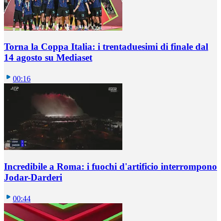
Torna la Coppa Italia: i trentaduesimi di finale dal
14 agosto su Mediaset
00:16
Incredibile a Roma: i fuochi d'artificio interrompono
Jodar-Darderi
00:44