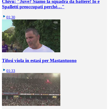
Chivu: "Juve? Siamo la squadra da battere! Io e
Spalletti preoccupati perché…"
01:30
Tifosi viola in estasi per Mastantuono
01:33