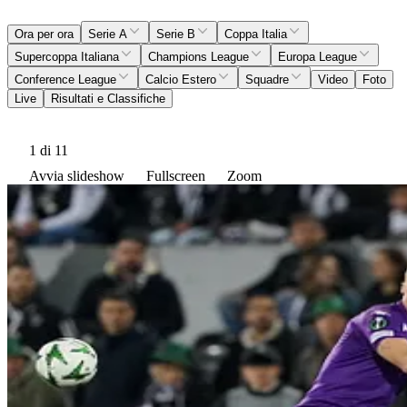
Ora per ora
Serie A
Serie B
Coppa Italia
Supercoppa Italiana
Champions League
Europa League
Conference League
Calcio Estero
Squadre
Video
Foto
Live
Risultati e Classifiche
1
di 11
Avvia slideshow
Fullscreen
Zoom