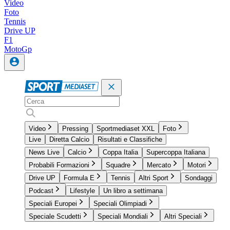
Video
Foto
Tennis
Drive UP
F1
MotoGp
Video
Pressing
Sportmediaset XXL
Foto
Live
Diretta Calcio
Risultati e Classifiche
News Live
Calcio
Coppa Italia
Supercoppa Italiana
Probabili Formazioni
Squadre
Mercato
Motori
Drive UP
Formula E
Tennis
Altri Sport
Sondaggi
Podcast
Lifestyle
Un libro a settimana
Speciali Europei
Speciali Olimpiadi
Speciale Scudetti
Speciali Mondiali
Altri Speciali