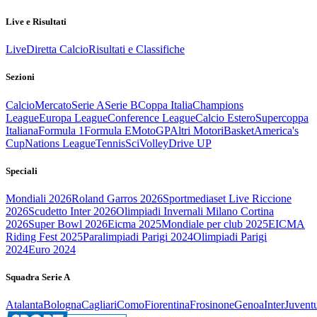
Live e Risultati
Live
Diretta Calcio
Risultati e Classifiche
Sezioni
Calcio
Mercato
Serie A
Serie B
Coppa Italia
Champions
League
Europa League
Conference League
Calcio Estero
Supercoppa
Italiana
Formula 1
Formula E
MotoGP
Altri Motori
Basket
America's
Cup
Nations League
Tennis
Sci
Volley
Drive UP
Speciali
Mondiali 2026
Roland Garros 2026
Sportmediaset Live Riccione
2026
Scudetto Inter 2026
Olimpiadi Invernali Milano Cortina
2026
Super Bowl 2026
Eicma 2025
Mondiale per club 2025
EICMA
Riding Fest 2025
Paralimpiadi Parigi 2024
Olimpiadi Parigi
2024
Euro 2024
Squadra Serie A
Atalanta
Bologna
Cagliari
Como
Fiorentina
Frosinone
Genoa
Inter
Juvent