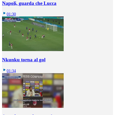
Napoli, guarda che Lucca
01:30
Nkunku torna al gol
01:34