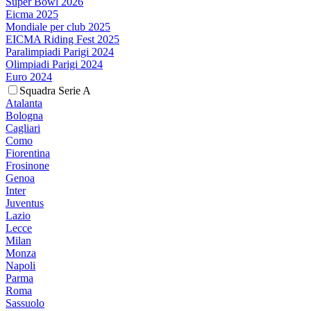
Super Bowl 2026
Eicma 2025
Mondiale per club 2025
EICMA Riding Fest 2025
Paralimpiadi Parigi 2024
Olimpiadi Parigi 2024
Euro 2024
Squadra Serie A
Atalanta
Bologna
Cagliari
Como
Fiorentina
Frosinone
Genoa
Inter
Juventus
Lazio
Lecce
Milan
Monza
Napoli
Parma
Roma
Sassuolo