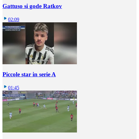
Gattuso si gode Ratkov
02:09
Piccole star in serie A
01:45