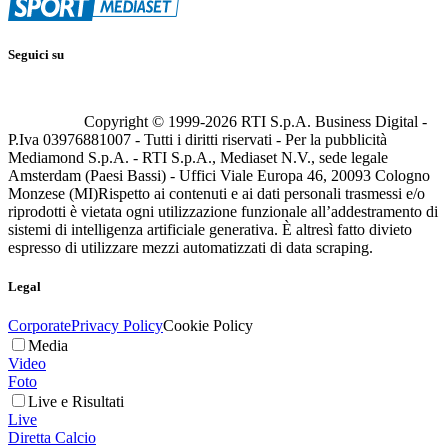
Seguici su
Copyright © 1999-
2026
RTI S.p.A. Business Digital -
P.Iva 03976881007 - Tutti i diritti riservati - Per la pubblicità
Mediamond S.p.A. - RTI S.p.A., Mediaset N.V., sede legale
Amsterdam (Paesi Bassi) - Uffici Viale Europa 46, 20093 Cologno
Monzese (MI)
Rispetto ai contenuti e ai dati personali trasmessi e/o
riprodotti è vietata ogni utilizzazione funzionale all’addestramento di
sistemi di intelligenza artificiale generativa. È altresì fatto divieto
espresso di utilizzare mezzi automatizzati di data scraping.
Legal
Corporate
Privacy Policy
Cookie Policy
Media
Video
Foto
Live e Risultati
Live
Diretta Calcio