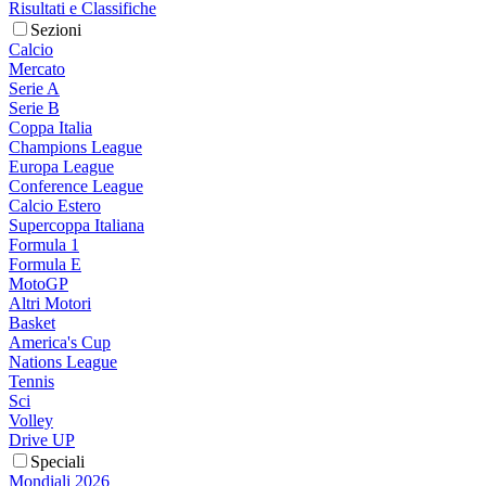
Risultati e Classifiche
Sezioni
Calcio
Mercato
Serie A
Serie B
Coppa Italia
Champions League
Europa League
Conference League
Calcio Estero
Supercoppa Italiana
Formula 1
Formula E
MotoGP
Altri Motori
Basket
America's Cup
Nations League
Tennis
Sci
Volley
Drive UP
Speciali
Mondiali 2026