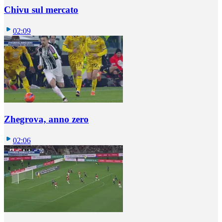
Chivu sul mercato
02:09
Zhegrova, anno zero
02:06