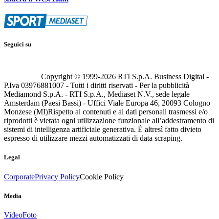
Seguici su
Copyright © 1999-
2026
RTI S.p.A. Business Digital -
P.Iva 03976881007 - Tutti i diritti riservati - Per la pubblicità
Mediamond S.p.A. - RTI S.p.A., Mediaset N.V., sede legale
Amsterdam (Paesi Bassi) - Uffici Viale Europa 46, 20093 Cologno
Monzese (MI)
Rispetto ai contenuti e ai dati personali trasmessi e/o
riprodotti è vietata ogni utilizzazione funzionale all’addestramento di
sistemi di intelligenza artificiale generativa. È altresì fatto divieto
espresso di utilizzare mezzi automatizzati di data scraping.
Legal
Corporate
Privacy Policy
Cookie Policy
Media
Video
Foto