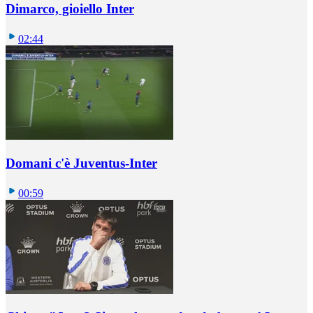
Dimarco, gioiello Inter
02:44
Domani c'è Juventus-Inter
00:59