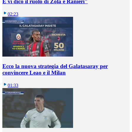
E vi dico il ruolo di Zola e Ranieri"
02:23
Ecco la nuova strategia del Galatasaray per
convincere Leao e il Milan
01:33