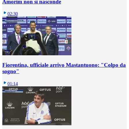
Amorim non si nasconde
02:30
Fiorentina, ufficiale arrivo Mastantuono: "Colpo da
sogno"
01:14