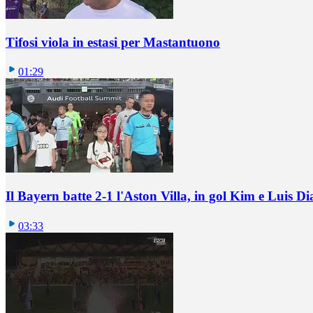
Tifosi viola in estasi per Mastantuono
01:29
Il Bayern batte 2-1 l'Aston Villa, in gol Kim e Luis Di
03:33