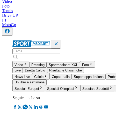
Video
Foto
Tennis
Drive UP
F1
MotoGp
Video
Pressing
Sportmediaset XXL
Foto
Live
Diretta Calcio
Risultati e Classifiche
News Live
Calcio
Coppa Italia
Supercoppa Italiana
Proba
Un libro a settimana
Speciali Europei
Speciali Olimpiadi
Speciale Scudetti
Seguici anche su