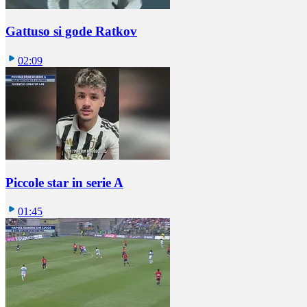
Gattuso si gode Ratkov
02:09
Piccole star in serie A
01:45