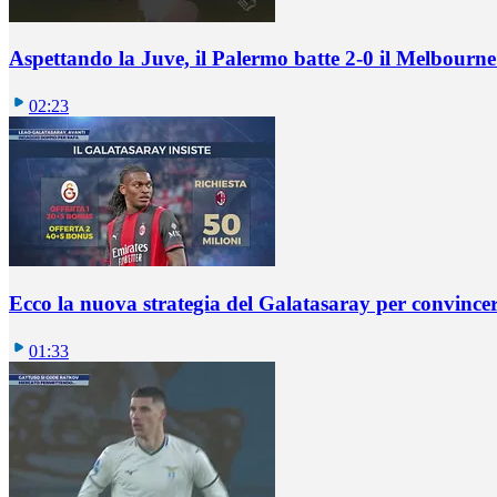
Aspettando la Juve, il Palermo batte 2-0 il Melbourne
02:23
Ecco la nuova strategia del Galatasaray per convincer
01:33