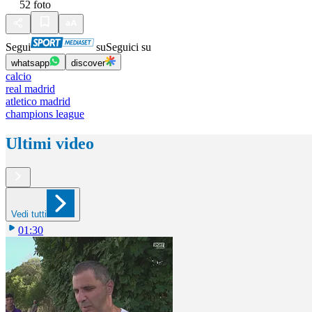
52
foto
Segui
su
Seguici su
whatsapp
discover
calcio
real madrid
atletico madrid
champions league
Ultimi video
Vedi tutti
01:30