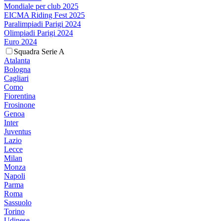
Mondiale per club 2025
EICMA Riding Fest 2025
Paralimpiadi Parigi 2024
Olimpiadi Parigi 2024
Euro 2024
Squadra Serie A
Atalanta
Bologna
Cagliari
Como
Fiorentina
Frosinone
Genoa
Inter
Juventus
Lazio
Lecce
Milan
Monza
Napoli
Parma
Roma
Sassuolo
Torino
Udinese