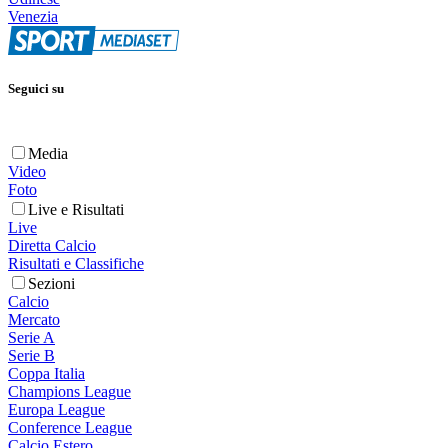
Venezia
Seguici su
Media
Video
Foto
Live e Risultati
Live
Diretta Calcio
Risultati e Classifiche
Sezioni
Calcio
Mercato
Serie A
Serie B
Coppa Italia
Champions League
Europa League
Conference League
Calcio Estero