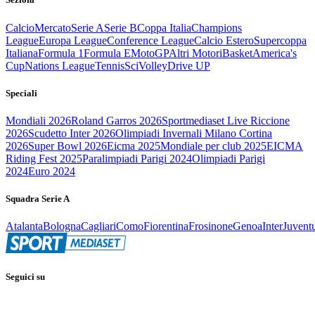
Calcio
Mercato
Serie A
Serie B
Coppa Italia
Champions
League
Europa League
Conference League
Calcio Estero
Supercoppa
Italiana
Formula 1
Formula E
MotoGP
Altri Motori
Basket
America's
Cup
Nations League
Tennis
Sci
Volley
Drive UP
Speciali
Mondiali 2026
Roland Garros 2026
Sportmediaset Live Riccione
2026
Scudetto Inter 2026
Olimpiadi Invernali Milano Cortina
2026
Super Bowl 2026
Eicma 2025
Mondiale per club 2025
EICMA
Riding Fest 2025
Paralimpiadi Parigi 2024
Olimpiadi Parigi
2024
Euro 2024
Squadra Serie A
Atalanta
Bologna
Cagliari
Como
Fiorentina
Frosinone
Genoa
Inter
Juvent
Seguici su