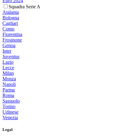
Euro 2024
Squadra Serie A
Atalanta
Bologna
Cagliari
Como
Fiorentina
Frosinone
Genoa
Inter
Juventus
Lazio
Lecce
Milan
Monza
Napoli
Parma
Roma
Sassuolo
Torino
Udinese
Venezia
Legal