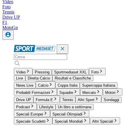
Video
Foto
Tennis
Drive UP
F1
MotoGp
Video
Pressing
Sportmediaset XXL
Foto
Live
Diretta Calcio
Risultati e Classifiche
News Live
Calcio
Coppa Italia
Supercoppa Italiana
Probabili Formazioni
Squadre
Mercato
Motori
Drive UP
Formula E
Tennis
Altri Sport
Sondaggi
Podcast
Lifestyle
Un libro a settimana
Speciali Europei
Speciali Olimpiadi
Speciale Scudetti
Speciali Mondiali
Altri Speciali