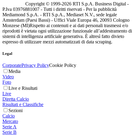
Copyright © 1999-
2026
RTI S.p.A. Business Digital -
P.Iva 03976881007 - Tutti i diritti riservati - Per la pubblicità
Mediamond S.p.A. - RTI S.p.A., Mediaset N.V., sede legale
Amsterdam (Paesi Bassi) - Uffici Viale Europa 46, 20093 Cologno
Monzese (MI)
Rispetto ai contenuti e ai dati personali trasmessi e/o
riprodotti è vietata ogni utilizzazione funzionale all’addestramento di
sistemi di intelligenza artificiale generativa. È altresì fatto divieto
espresso di utilizzare mezzi automatizzati di data scraping.
Legal
Corporate
Privacy Policy
Cookie Policy
Media
Video
Foto
Live e Risultati
Live
Diretta Calcio
Risultati e Classifiche
Sezioni
Calcio
Mercato
Serie A
Serie B