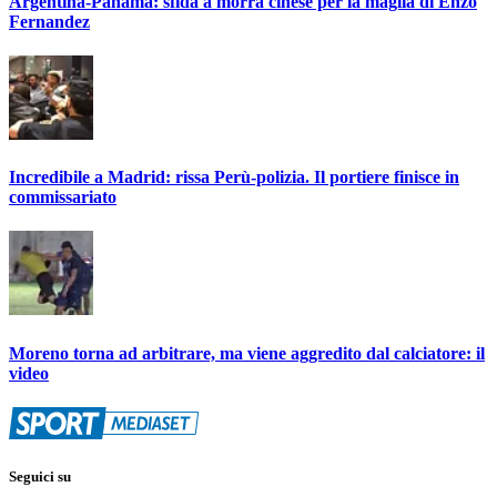
Argentina-Panama: sfida a morra cinese per la maglia di Enzo
Fernandez
Incredibile a Madrid: rissa Perù-polizia. Il portiere finisce in
commissariato
Moreno torna ad arbitrare, ma viene aggredito dal calciatore: il
video
Seguici su