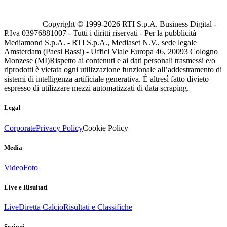
Copyright © 1999-
2026
RTI S.p.A. Business Digital -
P.Iva 03976881007 - Tutti i diritti riservati - Per la pubblicità
Mediamond S.p.A. - RTI S.p.A., Mediaset N.V., sede legale
Amsterdam (Paesi Bassi) - Uffici Viale Europa 46, 20093 Cologno
Monzese (MI)
Rispetto ai contenuti e ai dati personali trasmessi e/o
riprodotti è vietata ogni utilizzazione funzionale all’addestramento di
sistemi di intelligenza artificiale generativa. È altresì fatto divieto
espresso di utilizzare mezzi automatizzati di data scraping.
Legal
Corporate
Privacy Policy
Cookie Policy
Media
Video
Foto
Live e Risultati
Live
Diretta Calcio
Risultati e Classifiche
Sezioni