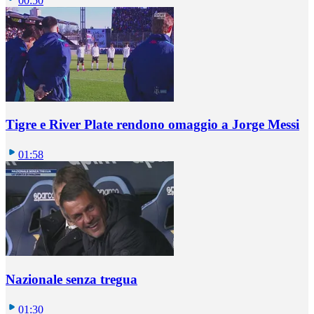
00:50
Tigre e River Plate rendono omaggio a Jorge Messi
01:58
Nazionale senza tregua
01:30