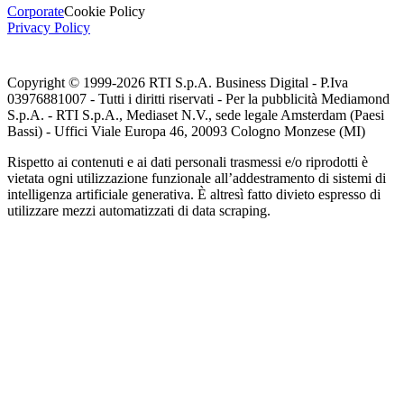
Corporate
Cookie Policy
Privacy Policy
Copyright © 1999-
2026
RTI S.p.A. Business Digital - P.Iva
03976881007 - Tutti i diritti riservati - Per la pubblicità Mediamond
S.p.A. - RTI S.p.A., Mediaset N.V., sede legale Amsterdam (Paesi
Bassi) - Uffici Viale Europa 46, 20093 Cologno Monzese (MI)
Rispetto ai contenuti e ai dati personali trasmessi e/o riprodotti è
vietata ogni utilizzazione funzionale all’addestramento di sistemi di
intelligenza artificiale generativa. È altresì fatto divieto espresso di
utilizzare mezzi automatizzati di data scraping.