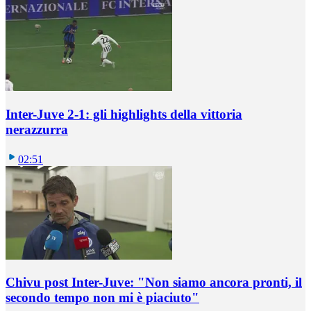
Inter-Juve 2-1: gli highlights della vittoria
nerazzurra
02:51
Chivu post Inter-Juve: "Non siamo ancora pronti, il
secondo tempo non mi è piaciuto"