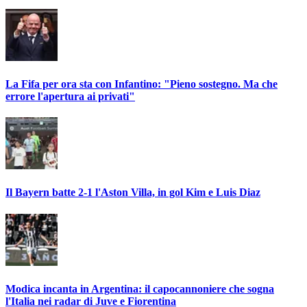
La Fifa per ora sta con Infantino: "Pieno sostegno. Ma che
errore l'apertura ai privati"
Il Bayern batte 2-1 l'Aston Villa, in gol Kim e Luis Diaz
Modica incanta in Argentina: il capocannoniere che sogna
l'Italia nei radar di Juve e Fiorentina