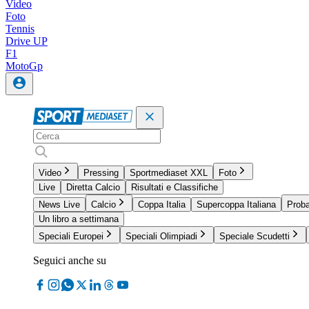
Video
Foto
Tennis
Drive UP
F1
MotoGp
Video
Pressing
Sportmediaset XXL
Foto
Live
Diretta Calcio
Risultati e Classifiche
News Live
Calcio
Coppa Italia
Supercoppa Italiana
Proba
Un libro a settimana
Speciali Europei
Speciali Olimpiadi
Speciale Scudetti
Seguici anche su