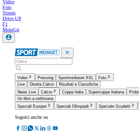
Video
Foto
Tennis
Drive UP
F1
MotoGp
Video
Pressing
Sportmediaset XXL
Foto
Live
Diretta Calcio
Risultati e Classifiche
News Live
Calcio
Coppa Italia
Supercoppa Italiana
Proba
Un libro a settimana
Speciali Europei
Speciali Olimpiadi
Speciale Scudetti
Seguici anche su