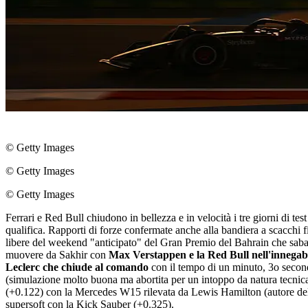
© Getty Images
© Getty Images
© Getty Images
Ferrari e Red Bull chiudono in bellezza e in velocità i tre giorni di te
qualifica. Rapporti di forze confermate anche alla bandiera a scacchi fi
libere del weekend "anticipato" del Gran Premio del Bahrain che sabato 
muovere da Sakhir con
Max Verstappen e la Red Bull nell'innegabil
Leclerc che chiude al comando
con il tempo di un minuto, 3o secon
(simulazione molto buona ma abortita per un intoppo da natura tecnica) 
(+0.122) con la Mercedes W15 rilevata da Lewis Hamilton (autore del
supersoft con la Kick Sauber (+0.325).