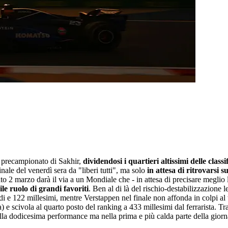
st precampionato di Sakhir,
dividendosi i quartieri altissimi delle classi
nale del venerdì sera da "liberi tutti", ma solo
in attesa di ritrovarsi su
2 marzo darà il via a un Mondiale che - in attesa di precisare meglio la p
e ruolo di grandi favoriti
. Ben al di là del rischio-destabilizzazione 
di e 122 millesimi, mentre Verstappen nel finale non affonda in colpi a
e scivola al quarto posto del ranking a 433 millesimi dal ferrarista. Tra
la dodicesima performance ma nella prima e più calda parte della gior