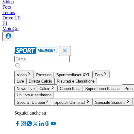
Video
Foto
Tennis
Drive UP
F1
MotoGp
Video
Pressing
Sportmediaset XXL
Foto
Live
Diretta Calcio
Risultati e Classifiche
News Live
Calcio
Coppa Italia
Supercoppa Italiana
Proba
Un libro a settimana
Speciali Europei
Speciali Olimpiadi
Speciale Scudetti
Seguici anche su