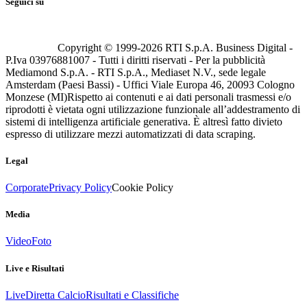
Seguici su
Copyright © 1999-
2026
RTI S.p.A. Business Digital -
P.Iva 03976881007 - Tutti i diritti riservati - Per la pubblicità
Mediamond S.p.A. - RTI S.p.A., Mediaset N.V., sede legale
Amsterdam (Paesi Bassi) - Uffici Viale Europa 46, 20093 Cologno
Monzese (MI)
Rispetto ai contenuti e ai dati personali trasmessi e/o
riprodotti è vietata ogni utilizzazione funzionale all’addestramento di
sistemi di intelligenza artificiale generativa. È altresì fatto divieto
espresso di utilizzare mezzi automatizzati di data scraping.
Legal
Corporate
Privacy Policy
Cookie Policy
Media
Video
Foto
Live e Risultati
Live
Diretta Calcio
Risultati e Classifiche