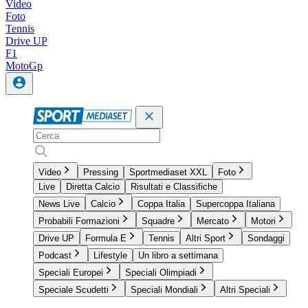
Video
Foto
Tennis
Drive UP
F1
MotoGp
Video
Pressing
Sportmediaset XXL
Foto
Live
Diretta Calcio
Risultati e Classifiche
News Live
Calcio
Coppa Italia
Supercoppa Italiana
Probabili Formazioni
Squadre
Mercato
Motori
Drive UP
Formula E
Tennis
Altri Sport
Sondaggi
Podcast
Lifestyle
Un libro a settimana
Speciali Europei
Speciali Olimpiadi
Speciale Scudetti
Speciali Mondiali
Altri Speciali