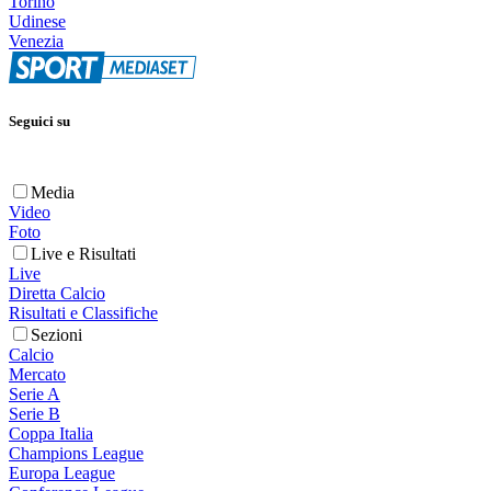
Torino
Udinese
Venezia
Seguici su
Media
Video
Foto
Live e Risultati
Live
Diretta Calcio
Risultati e Classifiche
Sezioni
Calcio
Mercato
Serie A
Serie B
Coppa Italia
Champions League
Europa League