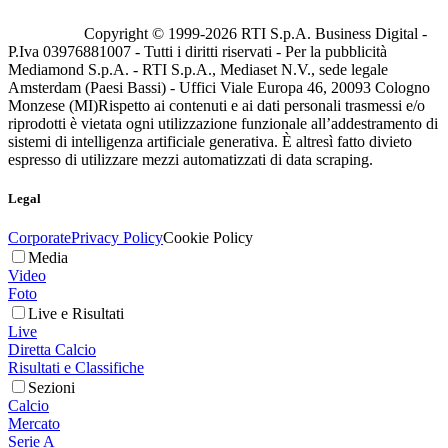
Copyright © 1999-
2026
RTI S.p.A. Business Digital -
P.Iva 03976881007 - Tutti i diritti riservati - Per la pubblicità
Mediamond S.p.A. - RTI S.p.A., Mediaset N.V., sede legale
Amsterdam (Paesi Bassi) - Uffici Viale Europa 46, 20093 Cologno
Monzese (MI)
Rispetto ai contenuti e ai dati personali trasmessi e/o
riprodotti è vietata ogni utilizzazione funzionale all’addestramento di
sistemi di intelligenza artificiale generativa. È altresì fatto divieto
espresso di utilizzare mezzi automatizzati di data scraping.
Legal
Corporate
Privacy Policy
Cookie Policy
Media
Video
Foto
Live e Risultati
Live
Diretta Calcio
Risultati e Classifiche
Sezioni
Calcio
Mercato
Serie A