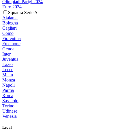
Olimpiadi Parigi 2024
Euro 2024
Squadra Serie A
Atalanta
Bologna
Cagliari
Como
Fiorentina
Frosinone
Genoa
Inter
Juventus
Lazio
Lecce
Milan
Monza
Napoli
Parma
Roma
Sassuolo
Torino
Udinese
Venezia
Legal