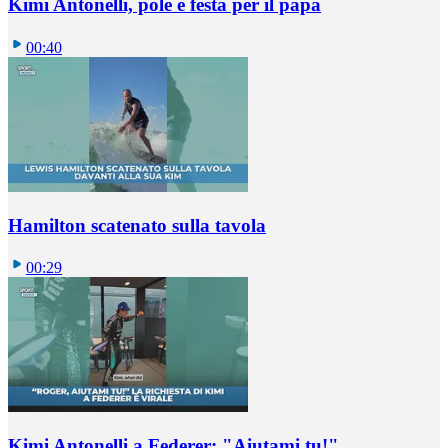
Kimi Antonelli, pole e festa per il papà
00:40
Hamilton scatenato sulla tavola
00:29
Kimi Antonelli a Federer: "Aiutami tu!"