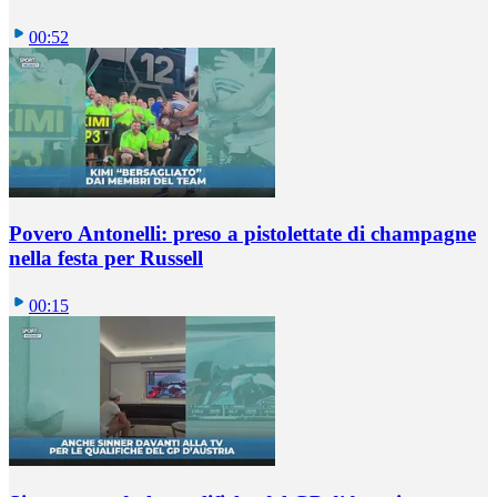
00:52
Povero Antonelli: preso a pistolettate di champagne
nella festa per Russell
00:15