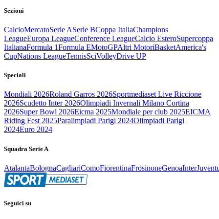
Sezioni
Calcio
Mercato
Serie A
Serie B
Coppa Italia
Champions
League
Europa League
Conference League
Calcio Estero
Supercoppa
Italiana
Formula 1
Formula E
MotoGP
Altri Motori
Basket
America's
Cup
Nations League
Tennis
Sci
Volley
Drive UP
Speciali
Mondiali 2026
Roland Garros 2026
Sportmediaset Live Riccione
2026
Scudetto Inter 2026
Olimpiadi Invernali Milano Cortina
2026
Super Bowl 2026
Eicma 2025
Mondiale per club 2025
EICMA
Riding Fest 2025
Paralimpiadi Parigi 2024
Olimpiadi Parigi
2024
Euro 2024
Squadra Serie A
Atalanta
Bologna
Cagliari
Como
Fiorentina
Frosinone
Genoa
Inter
Juvent
Seguici su