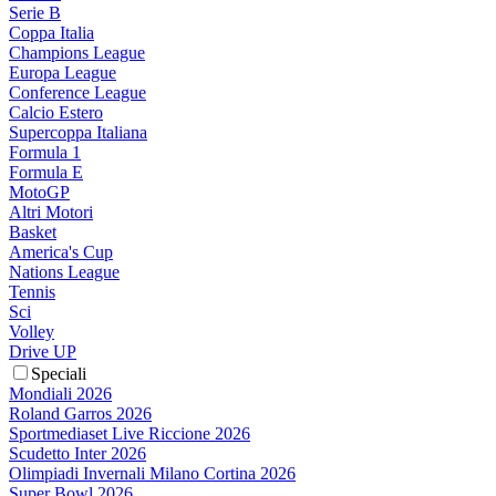
Serie B
Coppa Italia
Champions League
Europa League
Conference League
Calcio Estero
Supercoppa Italiana
Formula 1
Formula E
MotoGP
Altri Motori
Basket
America's Cup
Nations League
Tennis
Sci
Volley
Drive UP
Speciali
Mondiali 2026
Roland Garros 2026
Sportmediaset Live Riccione 2026
Scudetto Inter 2026
Olimpiadi Invernali Milano Cortina 2026
Super Bowl 2026