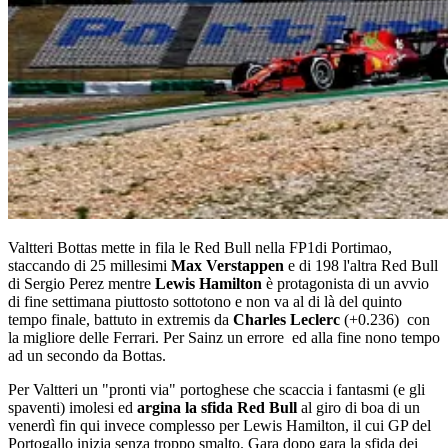
Valtteri Bottas mette in fila le Red Bull nella FP1di Portimao,
staccando di 25 millesimi
Max Verstappen
e di 198 l'altra Red Bull
di Sergio Perez mentre
Lewis Hamilton
è protagonista di un avvio
di fine settimana piuttosto sottotono e non va al di là del quinto
tempo finale, battuto in extremis da
Charles Leclerc
(+0.236) con
la migliore delle Ferrari. Per Sainz un errore ed alla fine nono tempo
ad un secondo da Bottas.
Per Valtteri un "pronti via" portoghese che scaccia i fantasmi (e gli
spaventi) imolesi ed
argina la sfida Red Bull
al giro di boa di un
venerdì fin qui invece complesso per Lewis Hamilton, il cui GP del
Portogallo inizia senza troppo smalto. Gara dopo gara la sfida dei