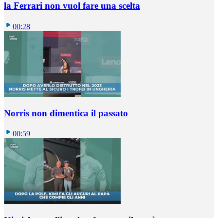
la Ferrari non vuol fare una scelta
00:28
Norris non dimentica il passato
00:59