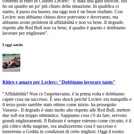
costretto al ritiro di Charles Leclerc: "È stata una gara difficile, ora
ho un quadro un po' più chiaro della situazione. In qualifica ci
siamo, il passo era buono, ma oggi non è un buon risultato. Con
Leclerc non abbiamo chiuso dove potevamo e dovevamo, ma
abbiamo avuto problemi di affidabilità e non va bene. Il degrado
rispetto alle Red Bull non va bene, il quadro è questo e dobbiamo
lavorare per migliorare".
Leggi anche
Ritiro e amaro per Leclerc: "Dobbiamo lavorare tanto"
"Affidabilità? Non ce l'aspettavamo, è la prima volta e dobbiamo
capire cosa sia successo. È uno shock perché Leclerc era tranquillo e
il terzo posto sarebbe stato ottimo come inizio- ha proseguito
Vasseur-. Il degrado è stato molto alto rispetto alle Red Bull, mettere
due soft era troppo ottimistico. Sappiamo cosa c'è da fare, servono
grandi miglioramenti. Il Bahrain è sempre estremo come circuito, è il
più critico della stagione, ora analizzeremo cosa è successo e
torneremo a Gedda in condizioni di certo migliori. Oggi il nostro