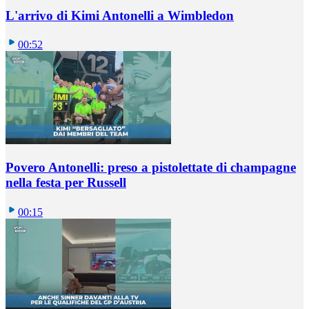
L'arrivo di Kimi Antonelli a Wimbledon
00:52
Povero Antonelli: preso a pistolettate di champagne
nella festa per Russell
00:15