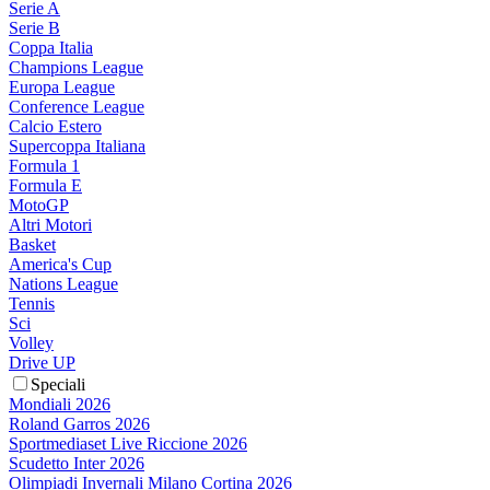
Serie A
Serie B
Coppa Italia
Champions League
Europa League
Conference League
Calcio Estero
Supercoppa Italiana
Formula 1
Formula E
MotoGP
Altri Motori
Basket
America's Cup
Nations League
Tennis
Sci
Volley
Drive UP
Speciali
Mondiali 2026
Roland Garros 2026
Sportmediaset Live Riccione 2026
Scudetto Inter 2026
Olimpiadi Invernali Milano Cortina 2026