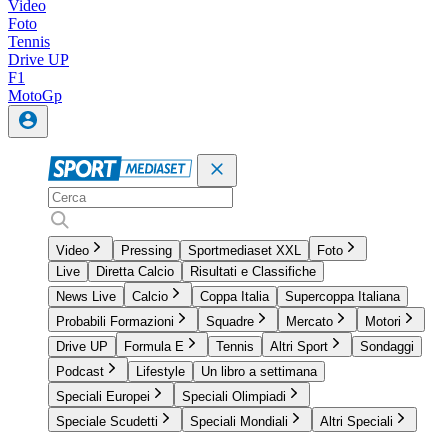
Video
Foto
Tennis
Drive UP
F1
MotoGp
Video
Pressing
Sportmediaset XXL
Foto
Live
Diretta Calcio
Risultati e Classifiche
News Live
Calcio
Coppa Italia
Supercoppa Italiana
Probabili Formazioni
Squadre
Mercato
Motori
Drive UP
Formula E
Tennis
Altri Sport
Sondaggi
Podcast
Lifestyle
Un libro a settimana
Speciali Europei
Speciali Olimpiadi
Speciale Scudetti
Speciali Mondiali
Altri Speciali