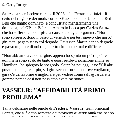
© Getty Images
Sainz quarto e Leclerc ritirato. Il 2023 della Ferrari non inizia di
certo nel migliore dei modi, con le SF-23 ancora lontane dalle Red
Bull che hanno dominato, e conquistato meritatamente una
doppietta, nel GP del Bahrain. Amaro in bocca per
Carlos Sainz
,
che ha sofferto tanto in pista a causa del degrado gomme: "Non
sono sorpreso, dopo il passo di venerdì e nei test sapevo che nei 57
giri avrei pagato tanto col degrado. Le Aston Martin hanno degrado
e passo migliore di noi qui, questo circuito per noi è difficile".
"Non abbiamo avuto margine, appena ho spinto un po' di più le
gomme si sono scaldate tanto e quasi perdevo posizione anche su
Hamilton" ha spiegato lo spagnolo. Sainz ha poi aggiunto: "Gli altri
possono spingere di più, sul giro secco non siamo dove vogliamo, in
gara c'è da lavorare e migliorare per vedere come salvaguardare le
gomme perché così non possiamo avere margine".
VASSEUR: "AFFIDABILITÀ PRIMO
PROBLEMA"
Tanta delusione nelle parole di
Frédéric Vasseur
, team principal
Ferrari, che si è detto sorpreso dai problemi di affidabilità che hanno