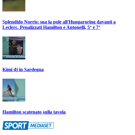
Splendido Norris: sua la pole all'Hungaroring davanti a
Leclerc. Penalizzati Hamilton e Antonelli, 5° e 7°
Kimi dj in Sardegna
Hamilton scatenato sulla tavola