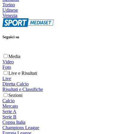
Torino
Udinese
Venezia
Seguici su
Media
Video
Foto
Live e Risultati
Live
Diretta Calcio
Risultati e Classifiche
Sezioni
Calcio
Mercato
Serie A
Serie B
Coppa Italia
Champions League
Europa League