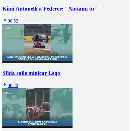
Kimi Antonelli a Federer: "Aiutami tu!"
00:52
Sfida sulle minicar Lego
00:20