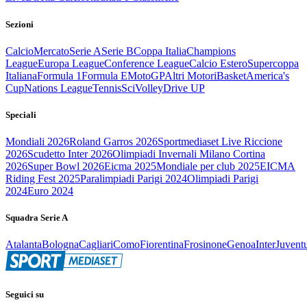
Sezioni
Calcio
Mercato
Serie A
Serie B
Coppa Italia
Champions
League
Europa League
Conference League
Calcio Estero
Supercoppa
Italiana
Formula 1
Formula E
MotoGP
Altri Motori
Basket
America's
Cup
Nations League
Tennis
Sci
Volley
Drive UP
Speciali
Mondiali 2026
Roland Garros 2026
Sportmediaset Live Riccione
2026
Scudetto Inter 2026
Olimpiadi Invernali Milano Cortina
2026
Super Bowl 2026
Eicma 2025
Mondiale per club 2025
EICMA
Riding Fest 2025
Paralimpiadi Parigi 2024
Olimpiadi Parigi
2024
Euro 2024
Squadra Serie A
Atalanta
Bologna
Cagliari
Como
Fiorentina
Frosinone
Genoa
Inter
Juvent
Seguici su