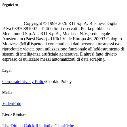
Seguici su
Copyright © 1999-
2026
RTI S.p.A. Business Digital -
P.Iva 03976881007 - Tutti i diritti riservati - Per la pubblicità
Mediamond S.p.A. - RTI S.p.A., Mediaset N.V., sede legale
Amsterdam (Paesi Bassi) - Uffici Viale Europa 46, 20093 Cologno
Monzese (MI)
Rispetto ai contenuti e ai dati personali trasmessi e/o
riprodotti è vietata ogni utilizzazione funzionale all’addestramento di
sistemi di intelligenza artificiale generativa. È altresì fatto divieto
espresso di utilizzare mezzi automatizzati di data scraping.
Legal
Corporate
Privacy Policy
Cookie Policy
Media
Video
Foto
Live e Risultati
Live
Diretta Calcio
Risultati e Classifiche