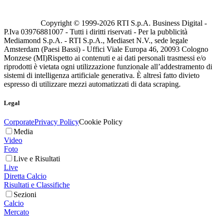
Copyright © 1999-
2026
RTI S.p.A. Business Digital -
P.Iva 03976881007 - Tutti i diritti riservati - Per la pubblicità
Mediamond S.p.A. - RTI S.p.A., Mediaset N.V., sede legale
Amsterdam (Paesi Bassi) - Uffici Viale Europa 46, 20093 Cologno
Monzese (MI)
Rispetto ai contenuti e ai dati personali trasmessi e/o
riprodotti è vietata ogni utilizzazione funzionale all’addestramento di
sistemi di intelligenza artificiale generativa. È altresì fatto divieto
espresso di utilizzare mezzi automatizzati di data scraping.
Legal
Corporate
Privacy Policy
Cookie Policy
Media
Video
Foto
Live e Risultati
Live
Diretta Calcio
Risultati e Classifiche
Sezioni
Calcio
Mercato