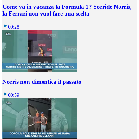
Come va in vacanza la Formula 1? Sorride Norris,
la Ferrari non vuol fare una scelta
00:28
Norris non dimentica il passato
00:59