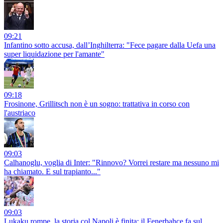
09:21
Infantino sotto accusa, dall’Inghilterra: "Fece pagare dalla Uefa una
super liquidazione per l'amante"
09:18
Frosinone, Grillitsch non è un sogno: trattativa in corso con
l'austriaco
09:03
Calhanoglu, voglia di Inter: "Rinnovo? Vorrei restare ma nessuno mi
ha chiamato. E sul trapianto..."
09:03
Lukaku rompe, la storia col Napoli è finita: il Fenerbahçe fa sul