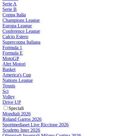
Serie A
Serie B
Coppa Italia
Champions League
Europa League
Conference League
Calcio Estero
Supercoppa Italiana
Formula 1
Formula E
MotoGP
Altri Motori
Basket
America's Cup
Nations League
Tennis
Sci
Volley
Drive UP
Speciali
Mondiali 2026
Roland Garros 2026
Sportmediaset Live Riccione 2026
Scudetto Inter 2026
Olimpiadi Invernali Milano Cortina 2026