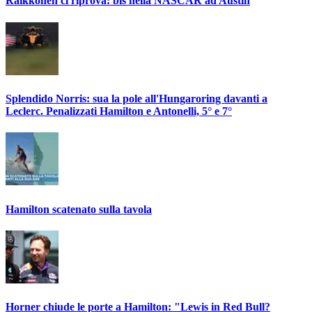
Raikkonen ci riprova: bis nella NASCAR ad Austin
Splendido Norris: sua la pole all'Hungaroring davanti a
Leclerc. Penalizzati Hamilton e Antonelli, 5° e 7°
Hamilton scatenato sulla tavola
Horner chiude le porte a Hamilton: "Lewis in Red Bull?