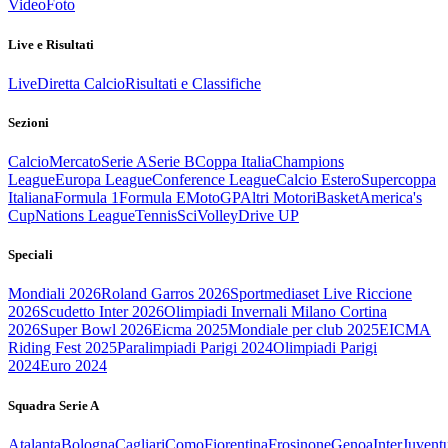
Video
Foto
Live e Risultati
Live
Diretta Calcio
Risultati e Classifiche
Sezioni
Calcio
Mercato
Serie A
Serie B
Coppa Italia
Champions
League
Europa League
Conference League
Calcio Estero
Supercoppa
Italiana
Formula 1
Formula E
MotoGP
Altri Motori
Basket
America's
Cup
Nations League
Tennis
Sci
Volley
Drive UP
Speciali
Mondiali 2026
Roland Garros 2026
Sportmediaset Live Riccione
2026
Scudetto Inter 2026
Olimpiadi Invernali Milano Cortina
2026
Super Bowl 2026
Eicma 2025
Mondiale per club 2025
EICMA
Riding Fest 2025
Paralimpiadi Parigi 2024
Olimpiadi Parigi
2024
Euro 2024
Squadra Serie A
Atalanta
Bologna
Cagliari
Como
Fiorentina
Frosinone
Genoa
Inter
Juvent