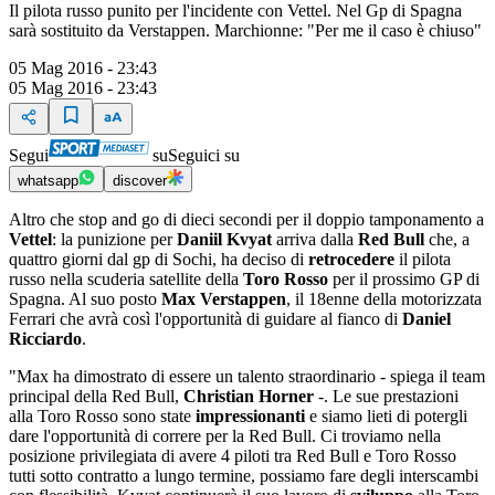
Il pilota russo punito per l'incidente con Vettel. Nel Gp di Spagna
sarà sostituito da Verstappen. Marchionne: "Per me il caso è chiuso"
05 Mag 2016 - 23:43
05 Mag 2016 - 23:43
Segui
su
Seguici su
whatsapp
discover
Altro che stop and go di dieci secondi per il doppio tamponamento a
Vettel
: la punizione per
Daniil Kvyat
arriva dalla
Red Bull
che, a
quattro giorni dal gp di Sochi, ha deciso di
retrocedere
il pilota
russo nella scuderia satellite della
Toro Rosso
per il prossimo GP di
Spagna. Al suo posto
Max Verstappen
, il 18enne della motorizzata
Ferrari che avrà così l'opportunità di guidare al fianco di
Daniel
Ricciardo
.
"Max ha dimostrato di essere un talento straordinario - spiega il team
principal della Red Bull,
Christian Horner
-. Le sue prestazioni
alla Toro Rosso sono state
impressionanti
e siamo lieti di potergli
dare l'opportunità di correre per la Red Bull. Ci troviamo nella
posizione privilegiata di avere 4 piloti tra Red Bull e Toro Rosso
tutti sotto contratto a lungo termine, possiamo fare degli interscambi