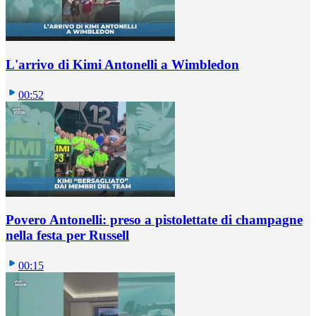
L'arrivo di Kimi Antonelli a Wimbledon
00:52
Povero Antonelli: preso a pistolettate di champagne
nella festa per Russell
00:15