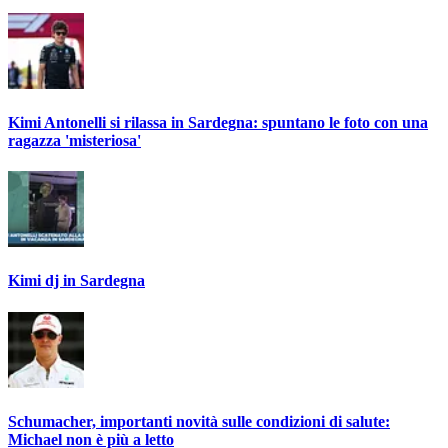
Kimi Antonelli si rilassa in Sardegna: spuntano le foto con una
ragazza 'misteriosa'
Kimi dj in Sardegna
Schumacher, importanti novità sulle condizioni di salute:
Michael non è più a letto