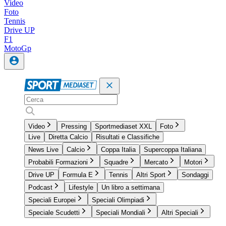
Video
Foto
Tennis
Drive UP
F1
MotoGp
Video
Pressing
Sportmediaset XXL
Foto
Live
Diretta Calcio
Risultati e Classifiche
News Live
Calcio
Coppa Italia
Supercoppa Italiana
Probabili Formazioni
Squadre
Mercato
Motori
Drive UP
Formula E
Tennis
Altri Sport
Sondaggi
Podcast
Lifestyle
Un libro a settimana
Speciali Europei
Speciali Olimpiadi
Speciale Scudetti
Speciali Mondiali
Altri Speciali