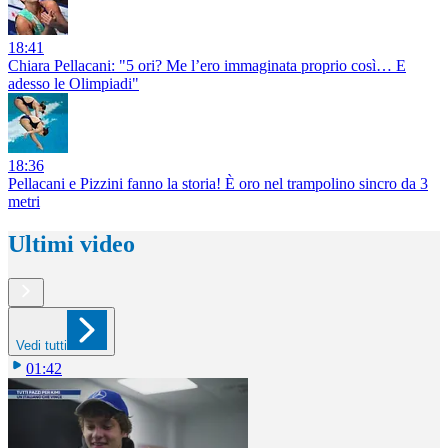
18:41
Chiara Pellacani: "5 ori? Me l’ero immaginata proprio così… E
adesso le Olimpiadi"
18:36
Pellacani e Pizzini fanno la storia! È oro nel trampolino sincro da 3
metri
Ultimi video
Vedi tutti
01:42