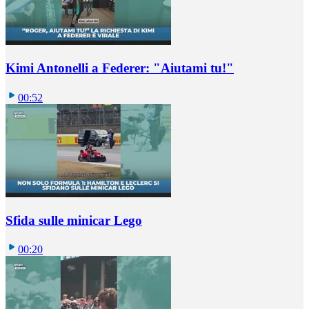
Kimi Antonelli a Federer: "Aiutami tu!"
00:52
Sfida sulle minicar Lego
00:20