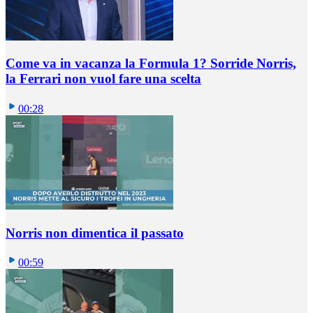
Come va in vacanza la Formula 1? Sorride Norris,
la Ferrari non vuol fare una scelta
00:28
Norris non dimentica il passato
00:59