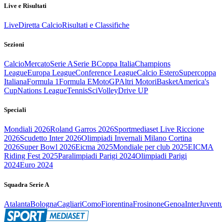
Live e Risultati
Live
Diretta Calcio
Risultati e Classifiche
Sezioni
Calcio
Mercato
Serie A
Serie B
Coppa Italia
Champions
League
Europa League
Conference League
Calcio Estero
Supercoppa
Italiana
Formula 1
Formula E
MotoGP
Altri Motori
Basket
America's
Cup
Nations League
Tennis
Sci
Volley
Drive UP
Speciali
Mondiali 2026
Roland Garros 2026
Sportmediaset Live Riccione
2026
Scudetto Inter 2026
Olimpiadi Invernali Milano Cortina
2026
Super Bowl 2026
Eicma 2025
Mondiale per club 2025
EICMA
Riding Fest 2025
Paralimpiadi Parigi 2024
Olimpiadi Parigi
2024
Euro 2024
Squadra Serie A
Atalanta
Bologna
Cagliari
Como
Fiorentina
Frosinone
Genoa
Inter
Juvent