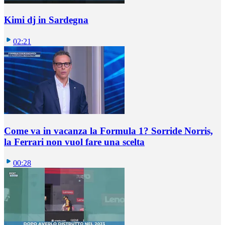
Kimi dj in Sardegna
02:21
Come va in vacanza la Formula 1? Sorride Norris,
la Ferrari non vuol fare una scelta
00:28