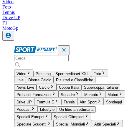
Video
Foto
Tennis
Drive UP
F1
MotoGp
Video
Pressing
Sportmediaset XXL
Foto
Live
Diretta Calcio
Risultati e Classifiche
News Live
Calcio
Coppa Italia
Supercoppa Italiana
Probabili Formazioni
Squadre
Mercato
Motori
Drive UP
Formula E
Tennis
Altri Sport
Sondaggi
Podcast
Lifestyle
Un libro a settimana
Speciali Europei
Speciali Olimpiadi
Speciale Scudetti
Speciali Mondiali
Altri Speciali