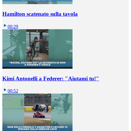
Hamilton scatenato sulla tavola
00:29
Kimi Antonelli a Federer: "Aiutami tu!"
00:52