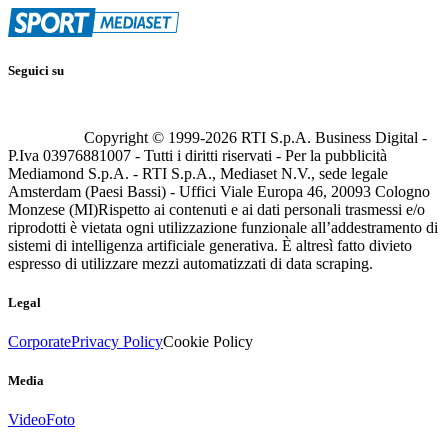
Seguici su
Copyright © 1999-
2026
RTI S.p.A. Business Digital -
P.Iva 03976881007 - Tutti i diritti riservati - Per la pubblicità
Mediamond S.p.A. - RTI S.p.A., Mediaset N.V., sede legale
Amsterdam (Paesi Bassi) - Uffici Viale Europa 46, 20093 Cologno
Monzese (MI)
Rispetto ai contenuti e ai dati personali trasmessi e/o
riprodotti è vietata ogni utilizzazione funzionale all’addestramento di
sistemi di intelligenza artificiale generativa. È altresì fatto divieto
espresso di utilizzare mezzi automatizzati di data scraping.
Legal
Corporate
Privacy Policy
Cookie Policy
Media
Video
Foto