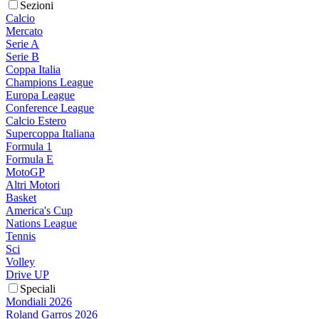
Sezioni
Calcio
Mercato
Serie A
Serie B
Coppa Italia
Champions League
Europa League
Conference League
Calcio Estero
Supercoppa Italiana
Formula 1
Formula E
MotoGP
Altri Motori
Basket
America's Cup
Nations League
Tennis
Sci
Volley
Drive UP
Speciali
Mondiali 2026
Roland Garros 2026