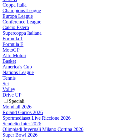
Coppa Italia
Champions League
Europa League
Conference League
Calcio Estero
Supercoppa Italiana
Formula 1
Formula E
MotoGP
Altri Motori
Basket
America's Cup
Nations League
Tennis
Sci
Volley
Drive UP
Speciali
Mondiali 2026
Roland Garros 2026
Sportmediaset Live Riccione 2026
Scudetto Inter 2026
Olimpiadi Invernali Milano Cortina 2026
Super Bowl 2026