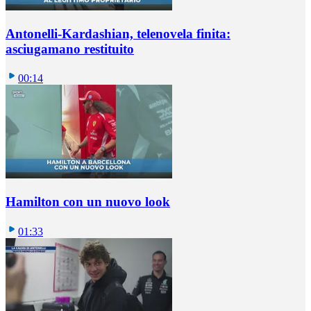
Antonelli-Kardashian, telenovela finita:
asciugamano restituito
00:14
Hamilton con un nuovo look
01:33