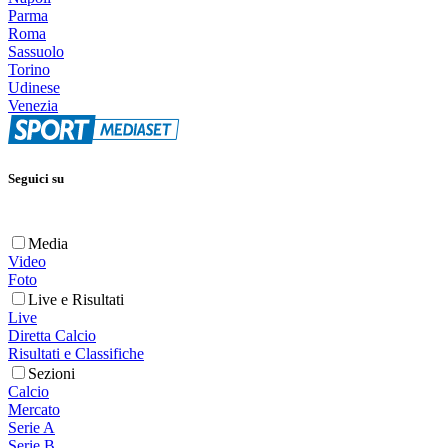
Parma
Roma
Sassuolo
Torino
Udinese
Venezia
Seguici su
Media
Video
Foto
Live e Risultati
Live
Diretta Calcio
Risultati e Classifiche
Sezioni
Calcio
Mercato
Serie A
Serie B