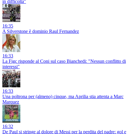
in difficoltà"
16:35
A Silverstone è dominio Raul Fernandez
16:33
La Figc risponde al Coni sul caso Bianchedi: "Nessun conflitto di
interessi"
16:33
Una poltrona per (almeno) cinque, ma Aprilia stia attenta a Marc
Marquez
16:32
De Paul si stringe al dolore di Messi per la perdita del padre: gol e