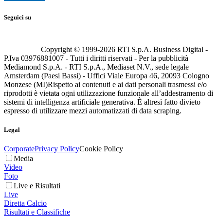
Seguici su
Copyright © 1999-
2026
RTI S.p.A. Business Digital -
P.Iva 03976881007 - Tutti i diritti riservati - Per la pubblicità
Mediamond S.p.A. - RTI S.p.A., Mediaset N.V., sede legale
Amsterdam (Paesi Bassi) - Uffici Viale Europa 46, 20093 Cologno
Monzese (MI)
Rispetto ai contenuti e ai dati personali trasmessi e/o
riprodotti è vietata ogni utilizzazione funzionale all’addestramento di
sistemi di intelligenza artificiale generativa. È altresì fatto divieto
espresso di utilizzare mezzi automatizzati di data scraping.
Legal
Corporate
Privacy Policy
Cookie Policy
Media
Video
Foto
Live e Risultati
Live
Diretta Calcio
Risultati e Classifiche