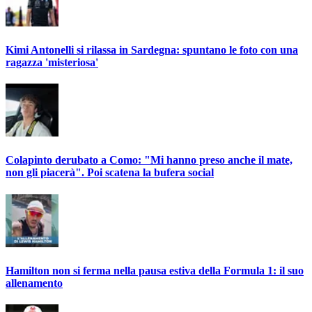
Kimi Antonelli si rilassa in Sardegna: spuntano le foto con una
ragazza 'misteriosa'
Colapinto derubato a Como: "Mi hanno preso anche il mate,
non gli piacerà". Poi scatena la bufera social
Hamilton non si ferma nella pausa estiva della Formula 1: il suo
allenamento