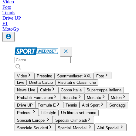
Video
Foto
Tennis
Drive UP
F1
MotoGp
Video
Pressing
Sportmediaset XXL
Foto
Live
Diretta Calcio
Risultati e Classifiche
News Live
Calcio
Coppa Italia
Supercoppa Italiana
Probabili Formazioni
Squadre
Mercato
Motori
Drive UP
Formula E
Tennis
Altri Sport
Sondaggi
Podcast
Lifestyle
Un libro a settimana
Speciali Europei
Speciali Olimpiadi
Speciale Scudetti
Speciali Mondiali
Altri Speciali