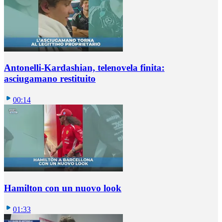
Antonelli-Kardashian, telenovela finita:
asciugamano restituito
00:14
Hamilton con un nuovo look
01:33