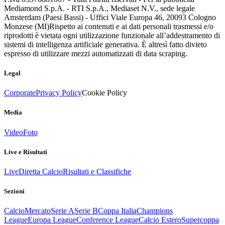
Mediamond S.p.A. - RTI S.p.A., Mediaset N.V., sede legale
Amsterdam (Paesi Bassi) - Uffici Viale Europa 46, 20093 Cologno
Monzese (MI)
Rispetto ai contenuti e ai dati personali trasmessi e/o
riprodotti è vietata ogni utilizzazione funzionale all’addestramento di
sistemi di intelligenza artificiale generativa. È altresì fatto divieto
espresso di utilizzare mezzi automatizzati di data scraping.
Legal
Corporate
Privacy Policy
Cookie Policy
Media
Video
Foto
Live e Risultati
Live
Diretta Calcio
Risultati e Classifiche
Sezioni
Calcio
Mercato
Serie A
Serie B
Coppa Italia
Champions
League
Europa League
Conference League
Calcio Estero
Supercoppa