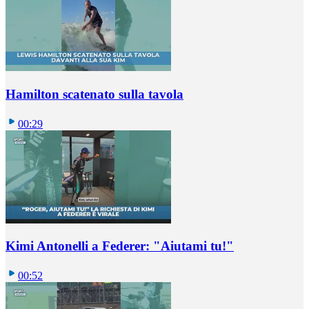
Hamilton scatenato sulla tavola
00:29
Kimi Antonelli a Federer: "Aiutami tu!"
00:52