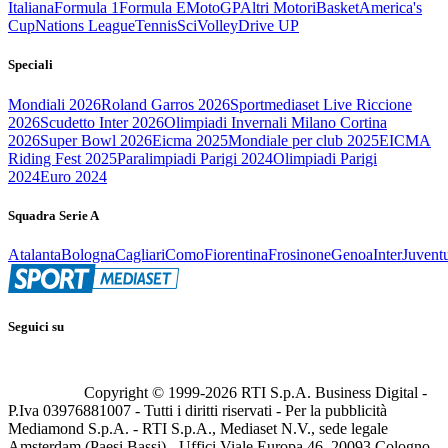
Italiana
Formula 1
Formula E
MotoGP
Altri Motori
Basket
America's
Cup
Nations League
Tennis
Sci
Volley
Drive UP
Speciali
Mondiali 2026
Roland Garros 2026
Sportmediaset Live Riccione
2026
Scudetto Inter 2026
Olimpiadi Invernali Milano Cortina
2026
Super Bowl 2026
Eicma 2025
Mondiale per club 2025
EICMA
Riding Fest 2025
Paralimpiadi Parigi 2024
Olimpiadi Parigi
2024
Euro 2024
Squadra Serie A
Atalanta
Bologna
Cagliari
Como
Fiorentina
Frosinone
Genoa
Inter
Juvent
Seguici su
Copyright © 1999-
2026
RTI S.p.A. Business Digital -
P.Iva 03976881007 - Tutti i diritti riservati - Per la pubblicità
Mediamond S.p.A. - RTI S.p.A., Mediaset N.V., sede legale
Amsterdam (Paesi Bassi) - Uffici Viale Europa 46, 20093 Cologno