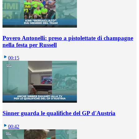
Povero Antonelli: preso a pistolettate di champagne
nella festa per Russell
00:15
Sinner guarda le qualifiche del GP d'Austria
00:42