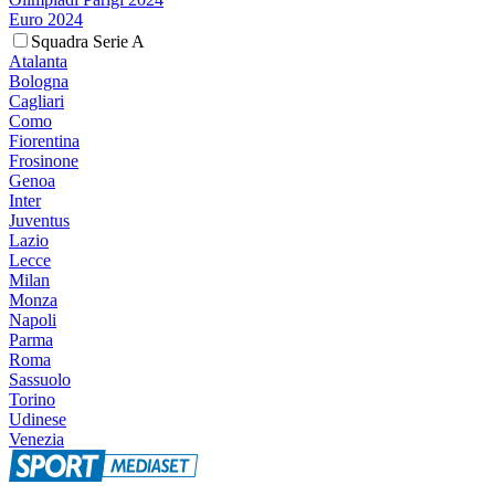
Euro 2024
Squadra Serie A
Atalanta
Bologna
Cagliari
Como
Fiorentina
Frosinone
Genoa
Inter
Juventus
Lazio
Lecce
Milan
Monza
Napoli
Parma
Roma
Sassuolo
Torino
Udinese
Venezia