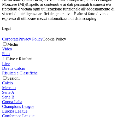
Monzese (MI)
Rispetto ai contenuti e ai dati personali trasmessi e/o
riprodotti è vietata ogni utilizzazione funzionale all’addestramento di
sistemi di intelligenza artificiale generativa. È altresì fatto divieto
espresso di utilizzare mezzi automatizzati di data scraping.
Legal
Corporate
Privacy Policy
Cookie Policy
Media
Video
Foto
Live e Risultati
Live
Diretta Calcio
Risultati e Classifiche
Sezioni
Calcio
Mercato
Serie A
Serie B
Coppa Italia
Champions League
Europa League
Conference League