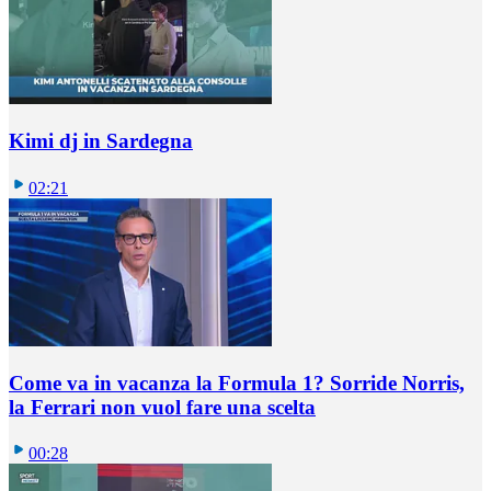
Kimi dj in Sardegna
02:21
Come va in vacanza la Formula 1? Sorride Norris,
la Ferrari non vuol fare una scelta
00:28