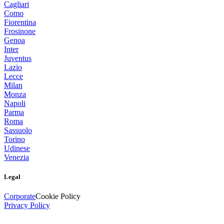
Cagliari
Como
Fiorentina
Frosinone
Genoa
Inter
Juventus
Lazio
Lecce
Milan
Monza
Napoli
Parma
Roma
Sassuolo
Torino
Udinese
Venezia
Legal
Corporate
Cookie Policy
Privacy Policy