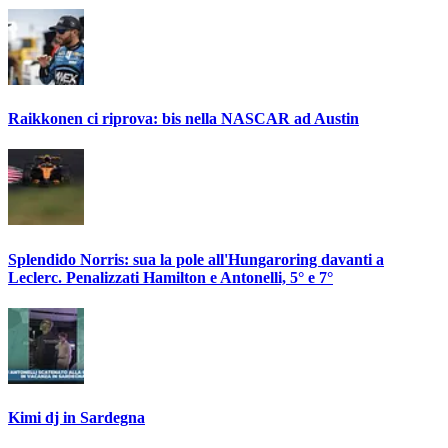
Raikkonen ci riprova: bis nella NASCAR ad Austin
Splendido Norris: sua la pole all'Hungaroring davanti a
Leclerc. Penalizzati Hamilton e Antonelli, 5° e 7°
Kimi dj in Sardegna