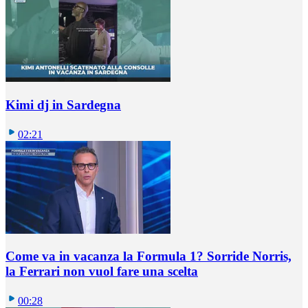
Kimi dj in Sardegna
02:21
Come va in vacanza la Formula 1? Sorride Norris,
la Ferrari non vuol fare una scelta
00:28