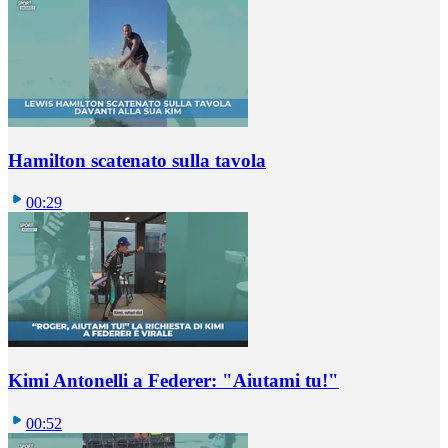
Hamilton scatenato sulla tavola
00:29
Kimi Antonelli a Federer: "Aiutami tu!"
00:52