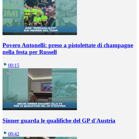
Povero Antonelli: preso a pistolettate di champagne
nella festa per Russell
00:15
Sinner guarda le qualifiche del GP d'Austria
00:42