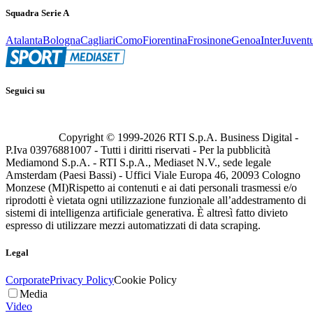
Squadra Serie A
Atalanta
Bologna
Cagliari
Como
Fiorentina
Frosinone
Genoa
Inter
Juvent
Seguici su
Copyright © 1999-
2026
RTI S.p.A. Business Digital -
P.Iva 03976881007 - Tutti i diritti riservati - Per la pubblicità
Mediamond S.p.A. - RTI S.p.A., Mediaset N.V., sede legale
Amsterdam (Paesi Bassi) - Uffici Viale Europa 46, 20093 Cologno
Monzese (MI)
Rispetto ai contenuti e ai dati personali trasmessi e/o
riprodotti è vietata ogni utilizzazione funzionale all’addestramento di
sistemi di intelligenza artificiale generativa. È altresì fatto divieto
espresso di utilizzare mezzi automatizzati di data scraping.
Legal
Corporate
Privacy Policy
Cookie Policy
Media
Video