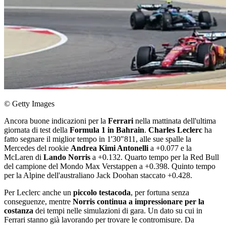
© Getty Images
Ancora buone indicazioni per la
Ferrari
nella mattinata dell'ultima
giornata di test della
Formula 1 in Bahrain
.
Charles Leclerc
ha
fatto segnare il miglior tempo in 1'30"811, alle sue spalle la
Mercedes del rookie
Andrea Kimi Antonelli
a +0.077 e la
McLaren di
Lando Norris
a +0.132. Quarto tempo per la Red Bull
del campione del Mondo Max Verstappen a +0.398. Quinto tempo
per la Alpine dell'australiano Jack Doohan staccato +0.428.
Per Leclerc anche un
piccolo testacoda
, per fortuna senza
conseguenze, mentre
Norris continua a impressionare per la
costanza
dei tempi nelle simulazioni di gara. Un dato su cui in
Ferrari stanno già lavorando per trovare le contromisure. Da