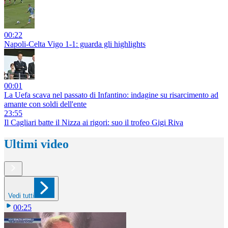
00:22
Napoli-Celta Vigo 1-1: guarda gli highlights
00:01
La Uefa scava nel passato di Infantino: indagine su risarcimento ad
amante con soldi dell'ente
23:55
Il Cagliari batte il Nizza ai rigori: suo il trofeo Gigi Riva
Ultimi video
Vedi tutti
00:25