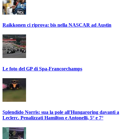
Raikkonen ci riprova: bis nella NASCAR ad Austin
Le foto del GP di Spa-Francorchamps
Splendido Norris: sua la pole all'Hungaroring davanti a
Leclerc. Penalizzati Hamilton e Antonelli, 5° e 7°