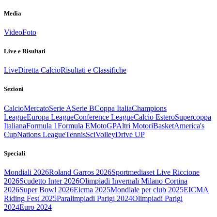
Media
Video
Foto
Live e Risultati
Live
Diretta Calcio
Risultati e Classifiche
Sezioni
Calcio
Mercato
Serie A
Serie B
Coppa Italia
Champions
League
Europa League
Conference League
Calcio Estero
Supercoppa
Italiana
Formula 1
Formula E
MotoGP
Altri Motori
Basket
America's
Cup
Nations League
Tennis
Sci
Volley
Drive UP
Speciali
Mondiali 2026
Roland Garros 2026
Sportmediaset Live Riccione
2026
Scudetto Inter 2026
Olimpiadi Invernali Milano Cortina
2026
Super Bowl 2026
Eicma 2025
Mondiale per club 2025
EICMA
Riding Fest 2025
Paralimpiadi Parigi 2024
Olimpiadi Parigi
2024
Euro 2024