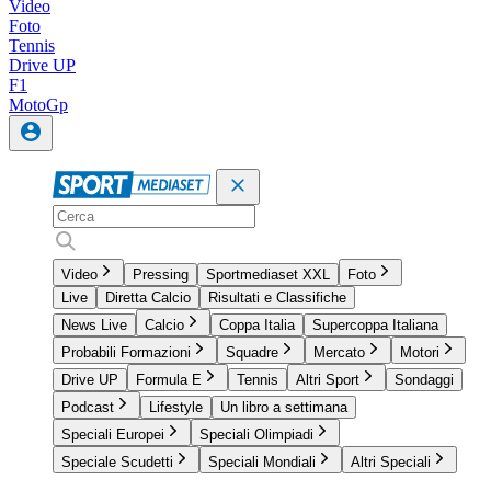
Video
Foto
Tennis
Drive UP
F1
MotoGp
Video
Pressing
Sportmediaset XXL
Foto
Live
Diretta Calcio
Risultati e Classifiche
News Live
Calcio
Coppa Italia
Supercoppa Italiana
Probabili Formazioni
Squadre
Mercato
Motori
Drive UP
Formula E
Tennis
Altri Sport
Sondaggi
Podcast
Lifestyle
Un libro a settimana
Speciali Europei
Speciali Olimpiadi
Speciale Scudetti
Speciali Mondiali
Altri Speciali