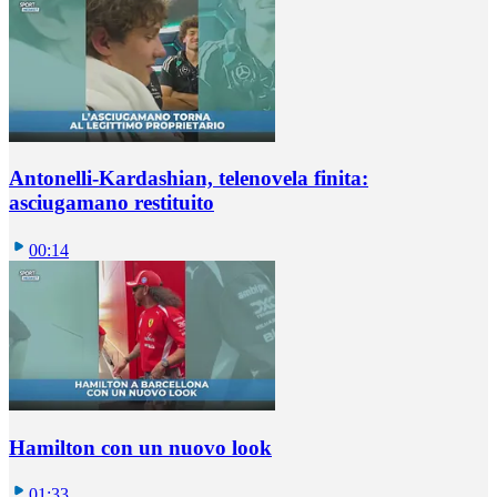
Antonelli-Kardashian, telenovela finita:
asciugamano restituito
00:14
Hamilton con un nuovo look
01:33