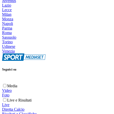
Juventus
Lazio
Lecce
Milan
Monza
Napoli
Parma
Roma
Sassuolo
Torino
Udinese
Venezia
Seguici su
Media
Video
Foto
Live e Risultati
Live
Diretta Calcio
Risultati e Classifiche