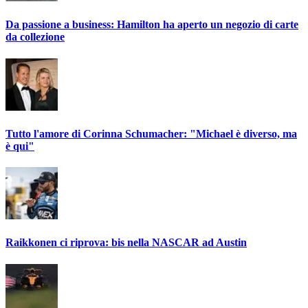
Da passione a business: Hamilton ha aperto un negozio di carte
da collezione
Tutto l'amore di Corinna Schumacher: "Michael è diverso, ma
è qui"
Raikkonen ci riprova: bis nella NASCAR ad Austin