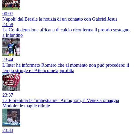
00:07
Napoli: dal Brasile la notizia di un contatto con Gabriel Jesus
23:58
La Confederazione africana di calcio riconferma il proprio sostegno
a Infantino
23:44
L'Inter ha informato Romero che al momento non può procedere: il
tempo stringe e l'Atletico ne approfitta
23:37
La Fiorentina fa "imbestialire" Antognoni, il Venezia omaggia
Modolo: le maglie ritirate
23:33