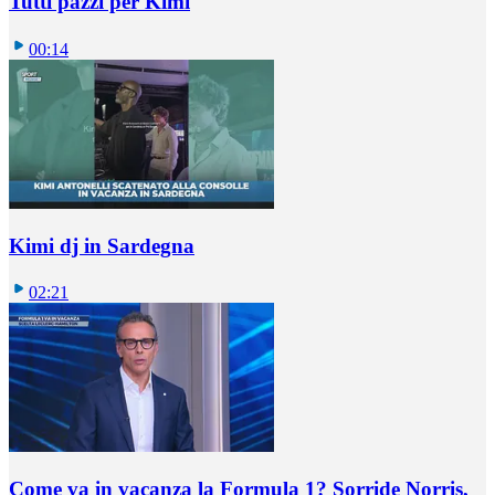
Tutti pazzi per Kimi
00:14
Kimi dj in Sardegna
02:21
Come va in vacanza la Formula 1? Sorride Norris,