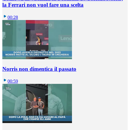
la Ferrari non vuol fare una scelta
00:28
Norris non dimentica il passato
00:59