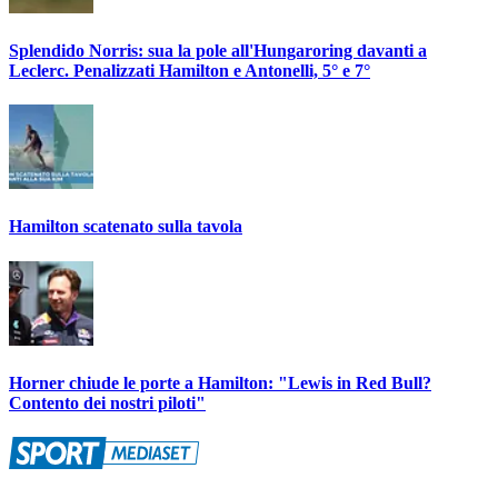
Splendido Norris: sua la pole all'Hungaroring davanti a
Leclerc. Penalizzati Hamilton e Antonelli, 5° e 7°
Hamilton scatenato sulla tavola
Horner chiude le porte a Hamilton: "Lewis in Red Bull?
Contento dei nostri piloti"