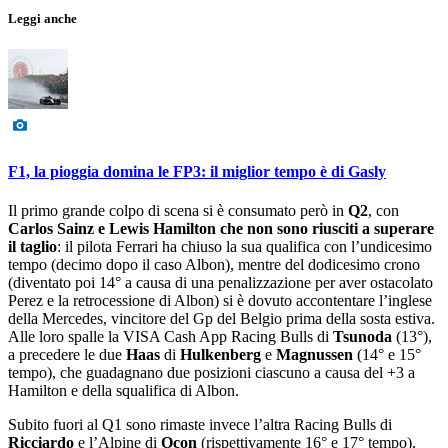
Leggi anche
F1, la pioggia domina le FP3: il miglior tempo è di Gasly
Il primo grande colpo di scena si è consumato però in
Q2
, con
Carlos Sainz e Lewis Hamilton che non sono riusciti a superare
il taglio
: il pilota Ferrari ha chiuso la sua qualifica con l’undicesimo
tempo (decimo dopo il caso Albon), mentre del dodicesimo crono
(diventato poi 14° a causa di una penalizzazione per aver ostacolato
Perez e la retrocessione di Albon) si è dovuto accontentare l’inglese
della Mercedes, vincitore del Gp del Belgio prima della sosta estiva.
Alle loro spalle la VISA Cash App Racing Bulls di
Tsunoda
(13°),
a precedere le due
Haas
di
Hulkenberg
e
Magnussen
(14° e 15°
tempo), che guadagnano due posizioni ciascuno a causa del +3 a
Hamilton e della squalifica di Albon.
Subito fuori al Q1 sono rimaste invece l’altra Racing Bulls di
Ricciardo
e l’Alpine di
Ocon
(rispettivamente 16° e 17° tempo),