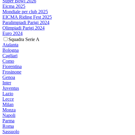
Super Bowl 2026
Eicma 2025
Mondiale per club 2025
EICMA Riding Fest 2025
Paralimpiadi Parigi 2024
Olimpiadi Parigi 2024
Euro 2024
Squadra Serie A
Atalanta
Bologna
Cagliari
Como
Fiorentina
Frosinone
Genoa
Inter
Juventus
Lazio
Lecce
Milan
Monza
Napoli
Parma
Roma
Sassuolo