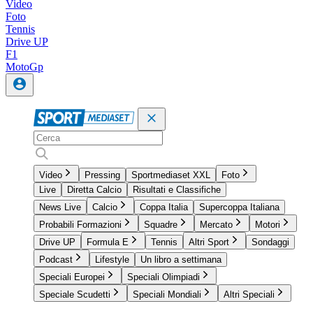
Video
Foto
Tennis
Drive UP
F1
MotoGp
Video
Pressing
Sportmediaset XXL
Foto
Live
Diretta Calcio
Risultati e Classifiche
News Live
Calcio
Coppa Italia
Supercoppa Italiana
Probabili Formazioni
Squadre
Mercato
Motori
Drive UP
Formula E
Tennis
Altri Sport
Sondaggi
Podcast
Lifestyle
Un libro a settimana
Speciali Europei
Speciali Olimpiadi
Speciale Scudetti
Speciali Mondiali
Altri Speciali