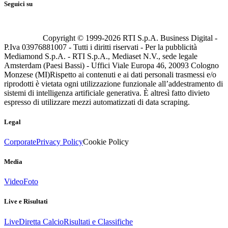
Seguici su
Copyright © 1999-
2026
RTI S.p.A. Business Digital -
P.Iva 03976881007 - Tutti i diritti riservati - Per la pubblicità
Mediamond S.p.A. - RTI S.p.A., Mediaset N.V., sede legale
Amsterdam (Paesi Bassi) - Uffici Viale Europa 46, 20093 Cologno
Monzese (MI)
Rispetto ai contenuti e ai dati personali trasmessi e/o
riprodotti è vietata ogni utilizzazione funzionale all’addestramento di
sistemi di intelligenza artificiale generativa. È altresì fatto divieto
espresso di utilizzare mezzi automatizzati di data scraping.
Legal
Corporate
Privacy Policy
Cookie Policy
Media
Video
Foto
Live e Risultati
Live
Diretta Calcio
Risultati e Classifiche