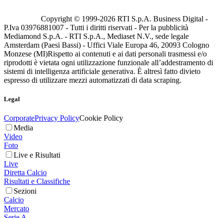
Copyright © 1999-
2026
RTI S.p.A. Business Digital -
P.Iva 03976881007 - Tutti i diritti riservati - Per la pubblicità
Mediamond S.p.A. - RTI S.p.A., Mediaset N.V., sede legale
Amsterdam (Paesi Bassi) - Uffici Viale Europa 46, 20093 Cologno
Monzese (MI)
Rispetto ai contenuti e ai dati personali trasmessi e/o
riprodotti è vietata ogni utilizzazione funzionale all’addestramento di
sistemi di intelligenza artificiale generativa. È altresì fatto divieto
espresso di utilizzare mezzi automatizzati di data scraping.
Legal
Corporate
Privacy Policy
Cookie Policy
Media
Video
Foto
Live e Risultati
Live
Diretta Calcio
Risultati e Classifiche
Sezioni
Calcio
Mercato
Serie A