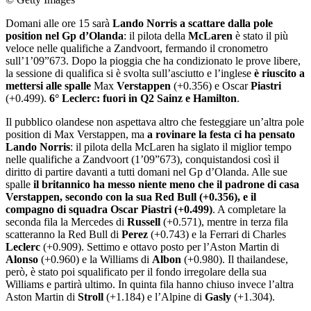
Domani alle ore 15 sarà
Lando Norris a scattare dalla pole
position nel Gp d’Olanda
: il pilota della
McLaren
è stato il più
veloce nelle qualifiche a Zandvoort, fermando il cronometro
sull’1’09”673. Dopo la pioggia che ha condizionato le prove libere,
la sessione di qualifica si è svolta sull’asciutto e l’inglese
è riuscito a
mettersi alle spalle
Max
Verstappen
(+0.356) e Oscar
Piastri
(+0.499).
6° Leclerc: fuori in Q2 Sainz e Hamilton
.
Il pubblico olandese non aspettava altro che festeggiare un’altra pole
position di Max Verstappen, ma
a rovinare la festa ci ha pensato
Lando Norris
: il pilota della McLaren ha siglato il miglior tempo
nelle qualifiche a Zandvoort (1’09”673), conquistandosi così il
diritto di partire davanti a tutti domani nel Gp d’Olanda. Alle sue
spalle
il britannico ha messo niente meno che il padrone di casa
Verstappen, secondo con la sua Red Bull (+0.356), e il
compagno di squadra Oscar Piastri (+0.499)
. A completare la
seconda fila la Mercedes di
Russell
(+0.571), mentre in terza fila
scatteranno la Red Bull di
Perez
(+0.743) e la Ferrari di Charles
Leclerc
(+0.909). Settimo e ottavo posto per l’Aston Martin di
Alonso
(+0.960) e la Williams di
Albon
(+0.980). Il thailandese,
però, è stato poi squalificato per il fondo irregolare della sua
Williams e partirà ultimo. In quinta fila hanno chiuso invece l’altra
Aston Martin di
Stroll
(+1.184) e l’Alpine di
Gasly
(+1.304).