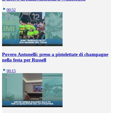
00:52
Povero Antonelli: preso a pistolettate di champagne
nella festa per Russell
00:15