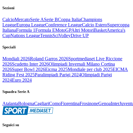
Sezioni
Calcio
Mercato
Serie A
Serie B
Coppa Italia
Champions
League
Europa League
Conference League
Calcio Estero
Supercoppa
Italiana
Formula 1
Formula E
MotoGP
Altri Motori
Basket
America's
Cup
Nations League
Tennis
Sci
Volley
Drive UP
Speciali
Mondiali 2026
Roland Garros 2026
Sportmediaset Live Riccione
2026
Scudetto Inter 2026
Olimpiadi Invernali Milano Cortina
2026
Super Bowl 2026
Eicma 2025
Mondiale per club 2025
EICMA
Riding Fest 2025
Paralimpiadi Parigi 2024
Olimpiadi Parigi
2024
Euro 2024
Squadra Serie A
Atalanta
Bologna
Cagliari
Como
Fiorentina
Frosinone
Genoa
Inter
Juvent
Seguici su