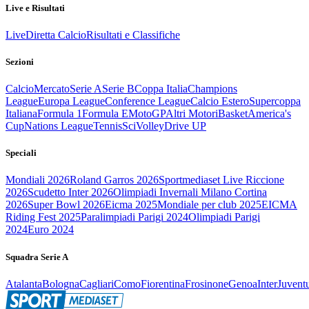
Live e Risultati
Live
Diretta Calcio
Risultati e Classifiche
Sezioni
Calcio
Mercato
Serie A
Serie B
Coppa Italia
Champions
League
Europa League
Conference League
Calcio Estero
Supercoppa
Italiana
Formula 1
Formula E
MotoGP
Altri Motori
Basket
America's
Cup
Nations League
Tennis
Sci
Volley
Drive UP
Speciali
Mondiali 2026
Roland Garros 2026
Sportmediaset Live Riccione
2026
Scudetto Inter 2026
Olimpiadi Invernali Milano Cortina
2026
Super Bowl 2026
Eicma 2025
Mondiale per club 2025
EICMA
Riding Fest 2025
Paralimpiadi Parigi 2024
Olimpiadi Parigi
2024
Euro 2024
Squadra Serie A
Atalanta
Bologna
Cagliari
Como
Fiorentina
Frosinone
Genoa
Inter
Juvent