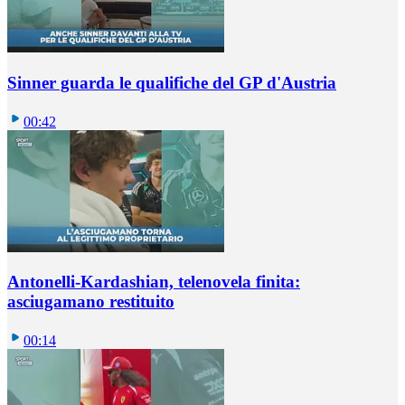
Sinner guarda le qualifiche del GP d'Austria
00:42
Antonelli-Kardashian, telenovela finita:
asciugamano restituito
00:14