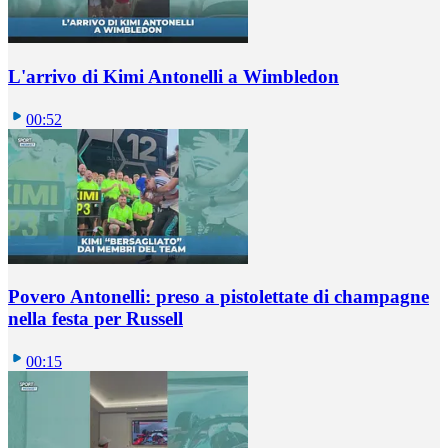
L'arrivo di Kimi Antonelli a Wimbledon
00:52
Povero Antonelli: preso a pistolettate di champagne
nella festa per Russell
00:15