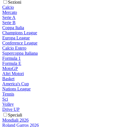
Sezioni
Calcio
Mercato
Serie A
Serie B
Coppa Italia
Champions League
Europa League
Conference League
Calcio Estero
Supercoppa Italiana
Formula 1
Formula E
MotoGP
Altri Motori
Basket
America's Cup
Nations League
Tennis
Sci
Volley
Drive UP
Speciali
Mondiali 2026
Roland Garros 2026