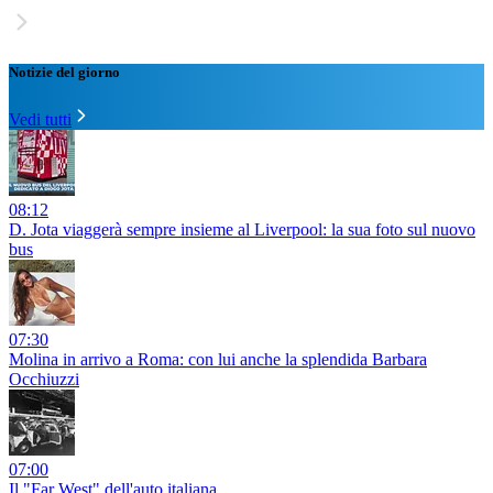
Notizie del giorno
Vedi tutti
08:12
D. Jota viaggerà sempre insieme al Liverpool: la sua foto sul nuovo
bus
07:30
Molina in arrivo a Roma: con lui anche la splendida Barbara
Occhiuzzi
07:00
Il "Far West" dell'auto italiana