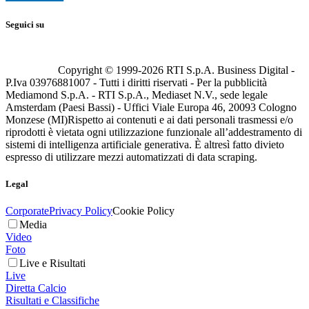
Seguici su
Copyright © 1999-
2026
RTI S.p.A. Business Digital -
P.Iva 03976881007 - Tutti i diritti riservati - Per la pubblicità
Mediamond S.p.A. - RTI S.p.A., Mediaset N.V., sede legale
Amsterdam (Paesi Bassi) - Uffici Viale Europa 46, 20093 Cologno
Monzese (MI)
Rispetto ai contenuti e ai dati personali trasmessi e/o
riprodotti è vietata ogni utilizzazione funzionale all’addestramento di
sistemi di intelligenza artificiale generativa. È altresì fatto divieto
espresso di utilizzare mezzi automatizzati di data scraping.
Legal
Corporate
Privacy Policy
Cookie Policy
Media
Video
Foto
Live e Risultati
Live
Diretta Calcio
Risultati e Classifiche