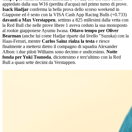
appiedato dalla sua W16 (perdita d'acqua) nel primo turno di prove.
Isack Hadjar
conferma la bella prova dello scorso weekend in
Giappone ed è sesto con la VISA Cash App Racing Bulls (+0.733)
davanti a Max Verstappen
, settimo a 825 millesimi dalla vetta con
la Red Bull che nelle prove libere 1 aveva ceduto la sua monoposto
al rookie giapponese Ayumu Iwasa.
Ottavo tempo per Oliver
Bearman
(anche lui come Hadjar riparte dal livello "Suzuka) con la
Haas-Ferrari, mentre
Carlos Sainz rialza la testa
e riesce
finalmente a mettersi dietro il compagno di squadra Alexander
Albon: i due piloti Williams sono decimo e undicesimo.
Notte
fonda per Yuki Tsunoda
, diciottesimo e terz'ultimo con la Red
Bull a quasi sette decimi da Verstappen.