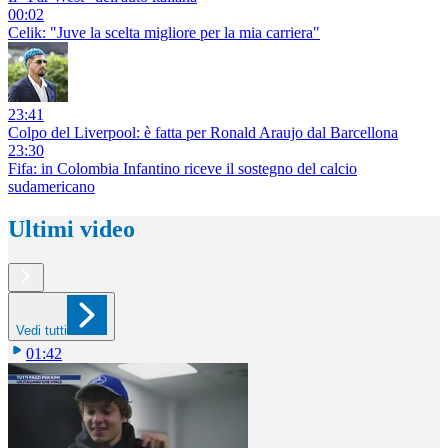
00:02
Celik: "Juve la scelta migliore per la mia carriera"
23:41
Colpo del Liverpool: è fatta per Ronald Araujo dal Barcellona
23:30
Fifa: in Colombia Infantino riceve il sostegno del calcio
sudamericano
Ultimi video
Vedi tutti
01:42