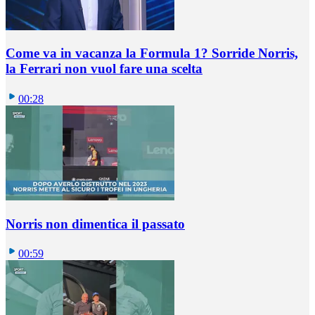
Come va in vacanza la Formula 1? Sorride Norris,
la Ferrari non vuol fare una scelta
00:28
Norris non dimentica il passato
00:59