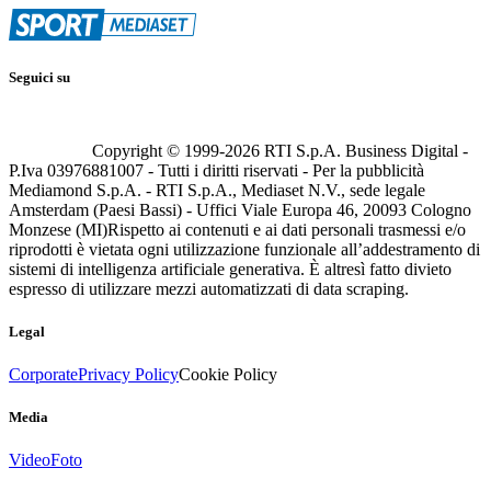
Seguici su
Copyright © 1999-
2026
RTI S.p.A. Business Digital -
P.Iva 03976881007 - Tutti i diritti riservati - Per la pubblicità
Mediamond S.p.A. - RTI S.p.A., Mediaset N.V., sede legale
Amsterdam (Paesi Bassi) - Uffici Viale Europa 46, 20093 Cologno
Monzese (MI)
Rispetto ai contenuti e ai dati personali trasmessi e/o
riprodotti è vietata ogni utilizzazione funzionale all’addestramento di
sistemi di intelligenza artificiale generativa. È altresì fatto divieto
espresso di utilizzare mezzi automatizzati di data scraping.
Legal
Corporate
Privacy Policy
Cookie Policy
Media
Video
Foto