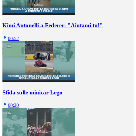
Kimi Antonelli a Federer: "Aiutami tu!"
00:52
Sfida sulle minicar Lego
00:20