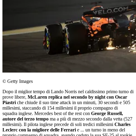
© Getty Images
Dopo il miglior tempo di Lando Norris nel caldissimo primo turno di
prove libere,
McLaren replica nel secondo by night con Oscar
Piastri
che chiude il suo time attack in un minuti, 30 secondi e 505
millesimi, staccando di 154 millesimi il proprio compagno di
squadra inglese. Mercedes best of the rest con
George Russell,
autore del terzo tempo
ma a più di mezzo secondo dalla vetta (527
millesimi). Il pilota inglese precede di soli tredici millesimi
Charles
Leclerc con la migliore delle Ferrari
e ... un turno in meno del
proprio compagno di squadra, avendo ceduto la sua SF-25 al rookie