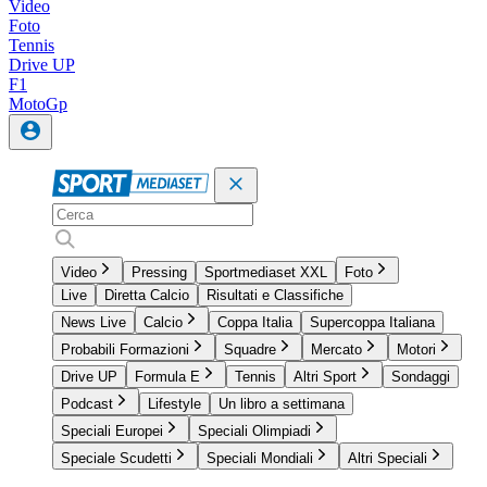
Video
Foto
Tennis
Drive UP
F1
MotoGp
Video
Pressing
Sportmediaset XXL
Foto
Live
Diretta Calcio
Risultati e Classifiche
News Live
Calcio
Coppa Italia
Supercoppa Italiana
Probabili Formazioni
Squadre
Mercato
Motori
Drive UP
Formula E
Tennis
Altri Sport
Sondaggi
Podcast
Lifestyle
Un libro a settimana
Speciali Europei
Speciali Olimpiadi
Speciale Scudetti
Speciali Mondiali
Altri Speciali