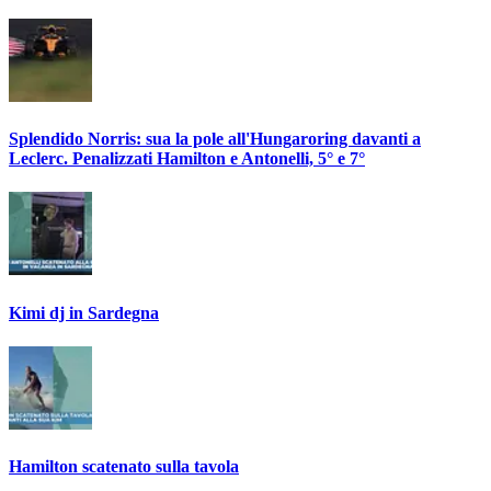
Splendido Norris: sua la pole all'Hungaroring davanti a
Leclerc. Penalizzati Hamilton e Antonelli, 5° e 7°
Kimi dj in Sardegna
Hamilton scatenato sulla tavola