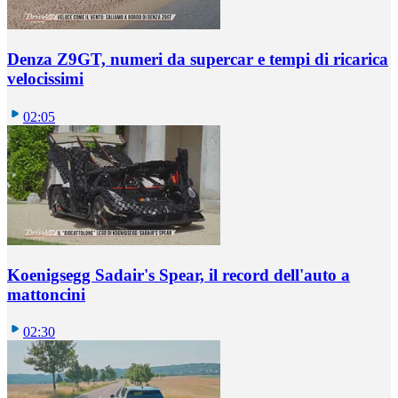
Denza Z9GT, numeri da supercar e tempi di ricarica
velocissimi
02:05
Koenigsegg Sadair's Spear, il record dell'auto a
mattoncini
02:30