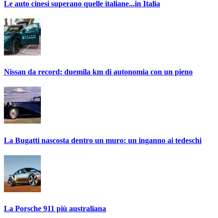
Le auto cinesi superano quelle italiane...in Italia
Nissan da record: duemila km di autonomia con un pieno
La Bugatti nascosta dentro un muro: un inganno ai tedeschi
La Porsche 911 più australiana