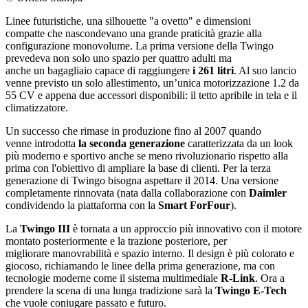
Linee futuristiche, una silhouette "a ovetto" e dimensioni
compatte che nascondevano una grande praticità grazie alla
configurazione monovolume. La prima versione della Twingo
prevedeva non solo uno spazio per quattro adulti ma
anche un bagagliaio capace di raggiungere
i 261 litri
. Al suo lancio
venne previsto un solo allestimento, un’unica motorizzazione 1.2 da
55 CV e appena due accessori disponibili: il tetto apribile in tela e il
climatizzatore.
Un successo che rimase in produzione fino al 2007 quando
venne introdotta
la seconda generazione
caratterizzata da un look
più moderno e sportivo anche se meno rivoluzionario rispetto alla
prima con l'obiettivo di ampliare la base di clienti. Per la terza
generazione di Twingo bisogna aspettare il 2014. Una versione
completamente rinnovata (nata dalla collaborazione con
Daimler
condividendo la piattaforma con la
Smart ForFour
).
La
Twingo
III
è tornata a un approccio più innovativo con il motore
montato posteriormente e la trazione posteriore, per
migliorare manovrabilità e spazio interno. Il design è più colorato e
giocoso, richiamando le linee della prima generazione, ma con
tecnologie moderne come il sistema multimediale
R-Link
. Ora a
prendere la scena di una lunga tradizione sarà la
Twingo E-Tech
che vuole coniugare passato e futuro.