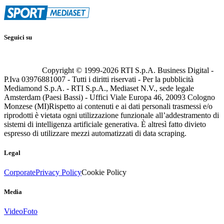
Seguici su
Copyright © 1999-
2026
RTI S.p.A. Business Digital -
P.Iva 03976881007 - Tutti i diritti riservati - Per la pubblicità
Mediamond S.p.A. - RTI S.p.A., Mediaset N.V., sede legale
Amsterdam (Paesi Bassi) - Uffici Viale Europa 46, 20093 Cologno
Monzese (MI)
Rispetto ai contenuti e ai dati personali trasmessi e/o
riprodotti è vietata ogni utilizzazione funzionale all’addestramento di
sistemi di intelligenza artificiale generativa. È altresì fatto divieto
espresso di utilizzare mezzi automatizzati di data scraping.
Legal
Corporate
Privacy Policy
Cookie Policy
Media
Video
Foto