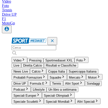
Video
Foto
Tennis
Drive UP
F1
MotoGp
Video
Pressing
Sportmediaset XXL
Foto
Live
Diretta Calcio
Risultati e Classifiche
News Live
Calcio
Coppa Italia
Supercoppa Italiana
Probabili Formazioni
Squadre
Mercato
Motori
Drive UP
Formula E
Tennis
Altri Sport
Sondaggi
Podcast
Lifestyle
Un libro a settimana
Speciali Europei
Speciali Olimpiadi
Speciale Scudetti
Speciali Mondiali
Altri Speciali