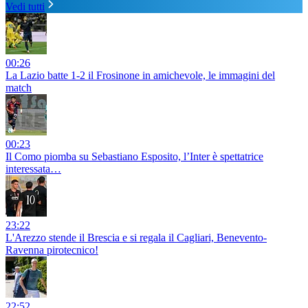
Vedi tutti
00:26
La Lazio batte 1-2 il Frosinone in amichevole, le immagini del
match
00:23
Il Como piomba su Sebastiano Esposito, l’Inter è spettatrice
interessata…
23:22
L'Arezzo stende il Brescia e si regala il Cagliari, Benevento-
Ravenna pirotecnico!
22:52