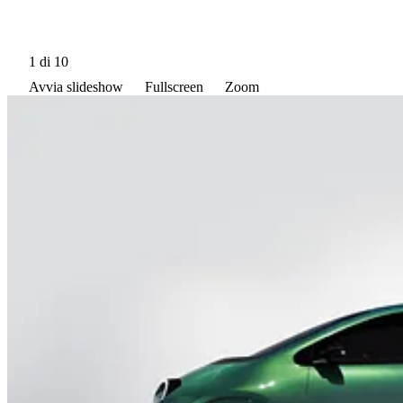
1
di 10
Avvia slideshow
Fullscreen
Zoom