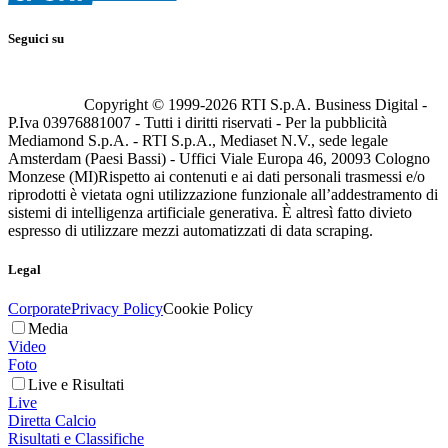
Seguici su
Copyright © 1999-
2026
RTI S.p.A. Business Digital -
P.Iva 03976881007 - Tutti i diritti riservati - Per la pubblicità
Mediamond S.p.A. - RTI S.p.A., Mediaset N.V., sede legale
Amsterdam (Paesi Bassi) - Uffici Viale Europa 46, 20093 Cologno
Monzese (MI)
Rispetto ai contenuti e ai dati personali trasmessi e/o
riprodotti è vietata ogni utilizzazione funzionale all’addestramento di
sistemi di intelligenza artificiale generativa. È altresì fatto divieto
espresso di utilizzare mezzi automatizzati di data scraping.
Legal
Corporate
Privacy Policy
Cookie Policy
Media
Video
Foto
Live e Risultati
Live
Diretta Calcio
Risultati e Classifiche