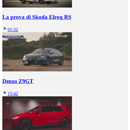
La prova di Skoda Elroq RS
01:32
Denza Z9GT
15:42