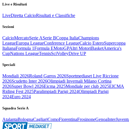
Live e Risultati
Live
Diretta Calcio
Risultati e Classifiche
Sezioni
Calcio
Mercato
Serie A
Serie B
Coppa Italia
Champions
League
Europa League
Conference League
Calcio Estero
Supercoppa
Italiana
Formula 1
Formula E
MotoGP
Altri Motori
Basket
America's
Cup
Nations League
Tennis
Sci
Volley
Drive UP
Speciali
Mondiali 2026
Roland Garros 2026
Sportmediaset Live Riccione
2026
Scudetto Inter 2026
Olimpiadi Invernali Milano Cortina
2026
Super Bowl 2026
Eicma 2025
Mondiale per club 2025
EICMA
Riding Fest 2025
Paralimpiadi Parigi 2024
Olimpiadi Parigi
2024
Euro 2024
Squadra Serie A
Atalanta
Bologna
Cagliari
Como
Fiorentina
Frosinone
Genoa
Inter
Juvent