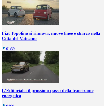
Fiat Topolino si rinnova, nuove linee e sbarco nella
Città del Vaticano
01:39
L'Editoriale: il prossimo passo della transizione
energetica
04:01