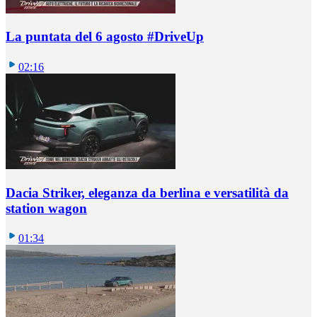
La puntata del 6 agosto #DriveUp
02:16
Dacia Striker, eleganza da berlina e versatilità da
station wagon
01:34