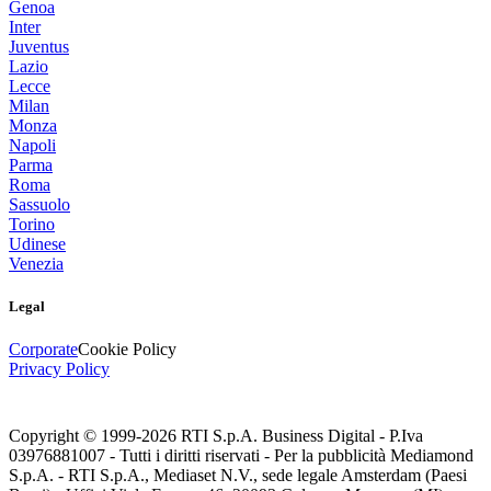
Genoa
Inter
Juventus
Lazio
Lecce
Milan
Monza
Napoli
Parma
Roma
Sassuolo
Torino
Udinese
Venezia
Legal
Corporate
Cookie Policy
Privacy Policy
Copyright © 1999-
2026
RTI S.p.A. Business Digital - P.Iva
03976881007 - Tutti i diritti riservati - Per la pubblicità Mediamond
S.p.A. - RTI S.p.A., Mediaset N.V., sede legale Amsterdam (Paesi