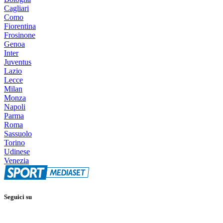
Cagliari
Como
Fiorentina
Frosinone
Genoa
Inter
Juventus
Lazio
Lecce
Milan
Monza
Napoli
Parma
Roma
Sassuolo
Torino
Udinese
Venezia
Seguici su