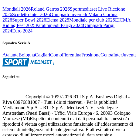
Mondiali 2026
Roland Garros 2026
Sportmediaset Live Riccione
2026
Scudetto Inter 2026
Olimpiadi Invernali Milano Cortina
2026
Super Bowl 2026
Eicma 2025
Mondiale per club 2025
EICMA
Riding Fest 2025
Paralimpiadi Parigi 2024
Olimpiadi Parigi
2024
Euro 2024
Squadra Serie A
Atalanta
Bologna
Cagliari
Como
Fiorentina
Frosinone
Genoa
Inter
Juvent
Seguici su
Copyright © 1999-
2026
RTI S.p.A. Business Digital -
P.Iva 03976881007 - Tutti i diritti riservati - Per la pubblicità
Mediamond S.p.A. - RTI S.p.A., Mediaset N.V., sede legale
Amsterdam (Paesi Bassi) - Uffici Viale Europa 46, 20093 Cologno
Monzese (MI)
Rispetto ai contenuti e ai dati personali trasmessi e/o
riprodotti è vietata ogni utilizzazione funzionale all’addestramento di
sistemi di intelligenza artificiale generativa. È altresì fatto divieto
espresso di utilizzare mezzi automatizzati di data scraping.