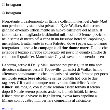
© instagram
© instagram
Nonostante il trasferimento in Italia, i colleghi inglesi del
Daily Mail
non perdono di vista la vita privata di Kyle
Walker,
dallo scorso
gennaio divenuto ufficialmente un nuovo calciatore del
Milan
. Il
tabloid sta scandagliando le abitudini milanesi del 34enne, pizzicato
nella serata di mercoledì a cena in un lussuoso hotel del capoluogo
meneghino. Esattamente in zona Palestro, dove i paparazzi lo hanno
fotografato all'uscita
in compagnia di due donne more.
Donne che
avrebbe il terzino avrebbe conosciuto sul posto in quanto amiche di
colui con il quale l'ex Manchester City si stava intrattenendo a cena.
La serata, scrive il Daily Mail, sarebbe poi proseguita in una nota
discoteca milanese, ossia il Toqueville: gli amici di Walker hanno
affermato convintamente che il milanista si sarebbe fermato per poco
nel locale
senza bere alcolici
(e senza 'contatti hot' con le due
ragazze). Gli scatti comunque non avranno fatto felice Annie
Kilner
, sua moglie, con la quale sembra essere tornato il sereno
dopo il Natale sereno passato assieme. Lunedì infatti, la stessa
Kilner, rimasta a vivere in
Inghilterra
, aveva fatto capolino a
Milano con i quattro figli per fare compagnia al calciatore.
walker