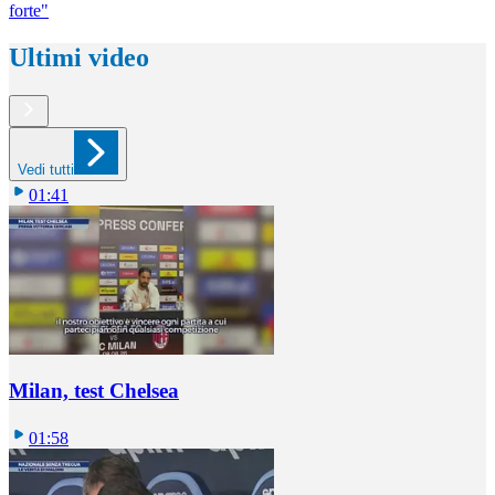
forte"
Ultimi video
Vedi tutti
01:41
Milan, test Chelsea
01:58