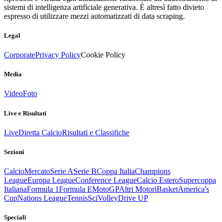
sistemi di intelligenza artificiale generativa. È altresì fatto divieto
espresso di utilizzare mezzi automatizzati di data scraping.
Legal
Corporate
Privacy Policy
Cookie Policy
Media
Video
Foto
Live e Risultati
Live
Diretta Calcio
Risultati e Classifiche
Sezioni
Calcio
Mercato
Serie A
Serie B
Coppa Italia
Champions
League
Europa League
Conference League
Calcio Estero
Supercoppa
Italiana
Formula 1
Formula E
MotoGP
Altri Motori
Basket
America's
Cup
Nations League
Tennis
Sci
Volley
Drive UP
Speciali