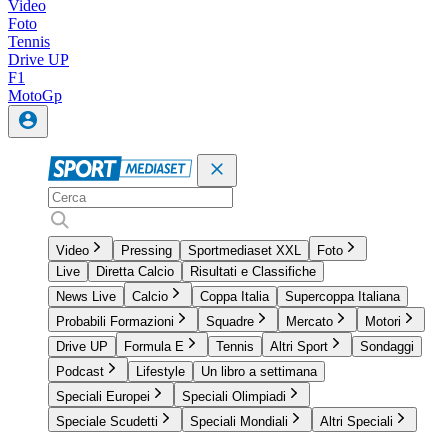
Video
Foto
Tennis
Drive UP
F1
MotoGp
Video
Pressing
Sportmediaset XXL
Foto
Live
Diretta Calcio
Risultati e Classifiche
News Live
Calcio
Coppa Italia
Supercoppa Italiana
Probabili Formazioni
Squadre
Mercato
Motori
Drive UP
Formula E
Tennis
Altri Sport
Sondaggi
Podcast
Lifestyle
Un libro a settimana
Speciali Europei
Speciali Olimpiadi
Speciale Scudetti
Speciali Mondiali
Altri Speciali