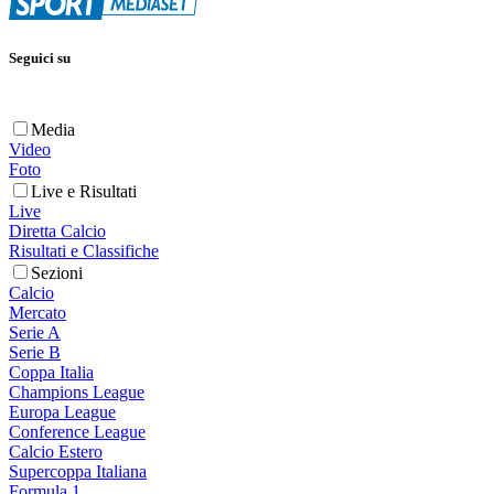
Seguici su
Media
Video
Foto
Live e Risultati
Live
Diretta Calcio
Risultati e Classifiche
Sezioni
Calcio
Mercato
Serie A
Serie B
Coppa Italia
Champions League
Europa League
Conference League
Calcio Estero
Supercoppa Italiana
Formula 1