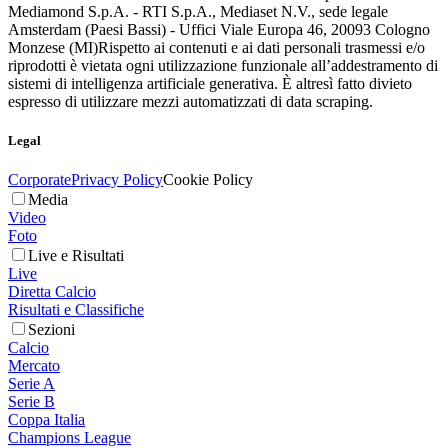
Mediamond S.p.A. - RTI S.p.A., Mediaset N.V., sede legale
Amsterdam (Paesi Bassi) - Uffici Viale Europa 46, 20093 Cologno
Monzese (MI)
Rispetto ai contenuti e ai dati personali trasmessi e/o
riprodotti è vietata ogni utilizzazione funzionale all’addestramento di
sistemi di intelligenza artificiale generativa. È altresì fatto divieto
espresso di utilizzare mezzi automatizzati di data scraping.
Legal
Corporate
Privacy Policy
Cookie Policy
Media
Video
Foto
Live e Risultati
Live
Diretta Calcio
Risultati e Classifiche
Sezioni
Calcio
Mercato
Serie A
Serie B
Coppa Italia
Champions League