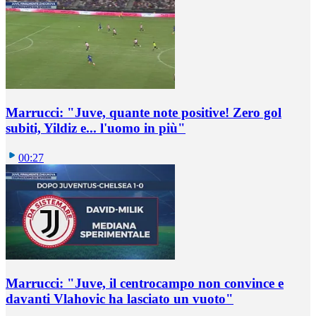
Marrucci: "Juve, quante note positive! Zero gol
subiti, Yildiz e... l'uomo in più"
00:27
Marrucci: "Juve, il centrocampo non convince e
davanti Vlahovic ha lasciato un vuoto"