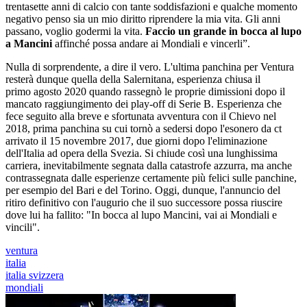
trentasette anni di calcio con tante soddisfazioni e qualche momento
negativo penso sia un mio diritto riprendere la mia vita. Gli anni
passano, voglio godermi la vita.
Faccio un grande in bocca al lupo
a Mancini
affinché possa andare ai Mondiali e vincerli”.
Nulla di sorprendente, a dire il vero. L'ultima panchina per Ventura
resterà dunque quella della Salernitana, esperienza chiusa il
primo agosto 2020 quando rassegnò le proprie dimissioni dopo il
mancato raggiungimento dei play-off di Serie B. Esperienza che
fece seguito alla breve e sfortunata avventura con il Chievo nel
2018, prima panchina su cui tornò a sedersi dopo l'esonero da ct
arrivato il 15 novembre 2017, due giorni dopo l'eliminazione
dell'Italia ad opera della Svezia. Si chiude così una lunghissima
carriera, inevitabilmente segnata dalla catastrofe azzurra, ma anche
contrassegnata dalle esperienze certamente più felici sulle panchine,
per esempio del Bari e del Torino. Oggi, dunque, l'annuncio del
ritiro definitivo con l'augurio che il suo successore possa riuscire
dove lui ha fallito: "In bocca al lupo Mancini, vai ai Mondiali e
vincili".
ventura
italia
italia svizzera
mondiali