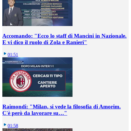
Accomando: "Ecco lo staff di Mancini in Nazionale.
E vi dico il ruolo di Zola e Ranieri"
01:51
Raimondi: "Milan, si vede la filosofia di Amorim.
C'è però da lavorare su…"
01:58