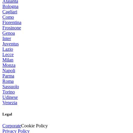
Atalanta
Bologna
Cagliari
Como
Fiorentina
Frosinone
Genoa
Inter
Juventus
Lazio
Lecce
Milan
Monza
Napoli
Parma
Roma
Sassuolo
Torino
Udinese
Venezia
Legal
Corporate
Cookie Policy
Privacy Policy