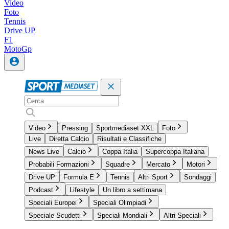
Video
Foto
Tennis
Drive UP
F1
MotoGp
Video
Pressing
Sportmediaset XXL
Foto
Live
Diretta Calcio
Risultati e Classifiche
News Live
Calcio
Coppa Italia
Supercoppa Italiana
Probabili Formazioni
Squadre
Mercato
Motori
Drive UP
Formula E
Tennis
Altri Sport
Sondaggi
Podcast
Lifestyle
Un libro a settimana
Speciali Europei
Speciali Olimpiadi
Speciale Scudetti
Speciali Mondiali
Altri Speciali