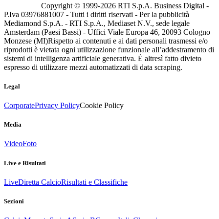
Copyright © 1999-
2026
RTI S.p.A. Business Digital -
P.Iva 03976881007 - Tutti i diritti riservati - Per la pubblicità
Mediamond S.p.A. - RTI S.p.A., Mediaset N.V., sede legale
Amsterdam (Paesi Bassi) - Uffici Viale Europa 46, 20093 Cologno
Monzese (MI)
Rispetto ai contenuti e ai dati personali trasmessi e/o
riprodotti è vietata ogni utilizzazione funzionale all’addestramento di
sistemi di intelligenza artificiale generativa. È altresì fatto divieto
espresso di utilizzare mezzi automatizzati di data scraping.
Legal
Corporate
Privacy Policy
Cookie Policy
Media
Video
Foto
Live e Risultati
Live
Diretta Calcio
Risultati e Classifiche
Sezioni