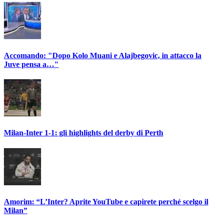
Accomando: "Dopo Kolo Muani e Alajbegovic, in attacco la
Juve pensa a…"
Milan-Inter 1-1: gli highlights del derby di Perth
Amorim: “L’Inter? Aprite YouTube e capirete perché scelgo il
Milan”