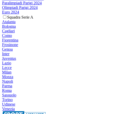
Paralimpiadi Parigi 2024
Olimpiadi Parigi 2024
Euro 2024
Squadra Serie A
Atalanta
Bologna
Cagliari
Como
Fiorentina
Frosinone
Genoa
Inter
Juventus
Lazio
Lecce
Milan
Monza
Napoli
Parma
Roma
Sassuolo
Torino
Udinese
Venezia