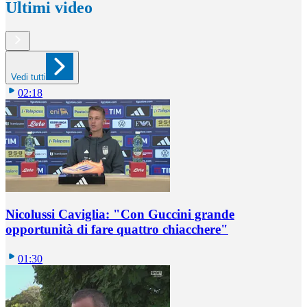
Ultimi video
Vedi tutti
02:18
Nicolussi Caviglia: "Con Guccini grande
opportunità di fare quattro chiacchere"
01:30