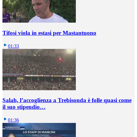
Tifosi viola in estasi per Mastantuono
01:33
Salah, l’accoglienza a Trebisonda è folle quasi come
il suo stipendio…
01:36