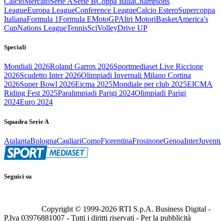
Calcio
Mercato
Serie A
Serie B
Coppa Italia
Champions
League
Europa League
Conference League
Calcio Estero
Supercoppa
Italiana
Formula 1
Formula E
MotoGP
Altri Motori
Basket
America's
Cup
Nations League
Tennis
Sci
Volley
Drive UP
Speciali
Mondiali 2026
Roland Garros 2026
Sportmediaset Live Riccione
2026
Scudetto Inter 2026
Olimpiadi Invernali Milano Cortina
2026
Super Bowl 2026
Eicma 2025
Mondiale per club 2025
EICMA
Riding Fest 2025
Paralimpiadi Parigi 2024
Olimpiadi Parigi
2024
Euro 2024
Squadra Serie A
Atalanta
Bologna
Cagliari
Como
Fiorentina
Frosinone
Genoa
Inter
Juvent
Seguici su
Copyright © 1999-
2026
RTI S.p.A. Business Digital -
P.Iva 03976881007 - Tutti i diritti riservati - Per la pubblicità