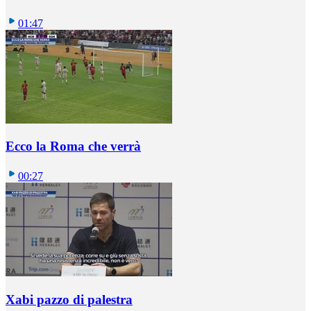
01:47
Ecco la Roma che verrà
00:27
Xabi pazzo di palestra