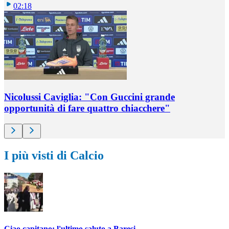
02:18
Nicolussi Caviglia: "Con Guccini grande
opportunità di fare quattro chiacchere"
I più visti di Calcio
Ciao capitano: l'ultimo saluto a Baresi