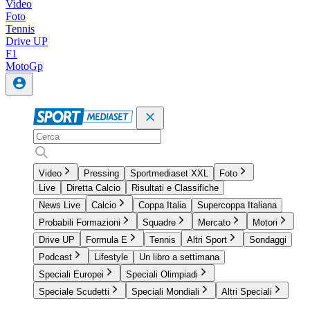
Video
Foto
Tennis
Drive UP
F1
MotoGp
Video
Pressing
Sportmediaset XXL
Foto
Live
Diretta Calcio
Risultati e Classifiche
News Live
Calcio
Coppa Italia
Supercoppa Italiana
Probabili Formazioni
Squadre
Mercato
Motori
Drive UP
Formula E
Tennis
Altri Sport
Sondaggi
Podcast
Lifestyle
Un libro a settimana
Speciali Europei
Speciali Olimpiadi
Speciale Scudetti
Speciali Mondiali
Altri Speciali