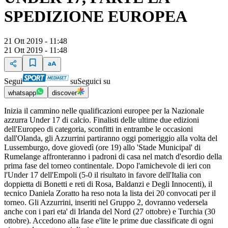
SPEDIZIONE EUROPEA
21 Ott 2019 - 11:48
21 Ott 2019 - 11:48
Segui
su
Seguici su
whatsapp
discover
Inizia il cammino nelle qualificazioni europee per la Nazionale
azzurra Under 17 di calcio. Finalisti delle ultime due edizioni
dell'Europeo di categoria, sconfitti in entrambe le occasioni
dall'Olanda, gli Azzurrini partiranno oggi pomeriggio alla volta del
Lussemburgo, dove giovedì (ore 19) allo 'Stade Municipal' di
Rumelange affronteranno i padroni di casa nel match d'esordio della
prima fase del torneo continentale. Dopo l'amichevole di ieri con
l'Under 17 dell'Empoli (5-0 il risultato in favore dell'Italia con
doppietta di Bonetti e reti di Rosa, Baldanzi e Degli Innocenti), il
tecnico Daniela Zoratto ha reso nota la lista dei 20 convocati per il
torneo. Gli Azzurrini, inseriti nel Gruppo 2, dovranno vedersela
anche con i pari eta' di Irlanda del Nord (27 ottobre) e Turchia (30
ottobre). Accedono alla fase e'lite le prime due classificate di ogni