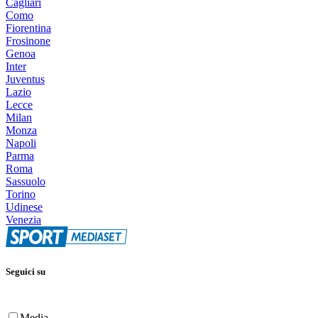
Cagliari
Como
Fiorentina
Frosinone
Genoa
Inter
Juventus
Lazio
Lecce
Milan
Monza
Napoli
Parma
Roma
Sassuolo
Torino
Udinese
Venezia
Seguici su
Media