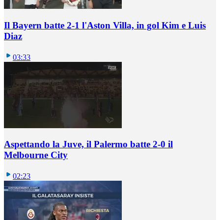
Il Bayern batte 2-1 l'Aston Villa, in gol Kim e Luis
Diaz
03:33
Aspettando la Juve, il Palermo batte 2-0 il
Melbourne City
02:23