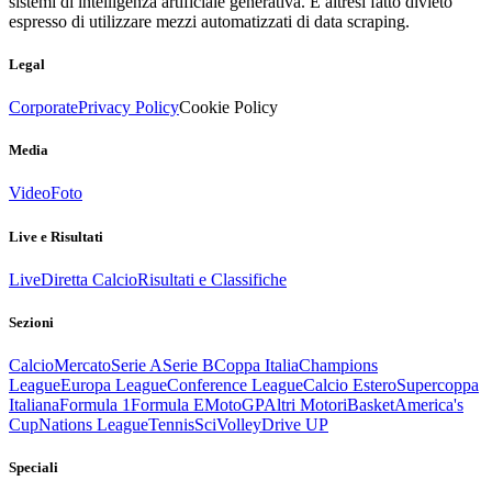
sistemi di intelligenza artificiale generativa. È altresì fatto divieto
espresso di utilizzare mezzi automatizzati di data scraping.
Legal
Corporate
Privacy Policy
Cookie Policy
Media
Video
Foto
Live e Risultati
Live
Diretta Calcio
Risultati e Classifiche
Sezioni
Calcio
Mercato
Serie A
Serie B
Coppa Italia
Champions
League
Europa League
Conference League
Calcio Estero
Supercoppa
Italiana
Formula 1
Formula E
MotoGP
Altri Motori
Basket
America's
Cup
Nations League
Tennis
Sci
Volley
Drive UP
Speciali