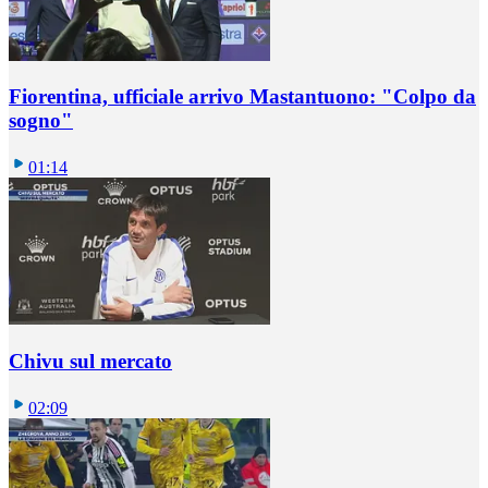
Fiorentina, ufficiale arrivo Mastantuono: "Colpo da
sogno"
01:14
Chivu sul mercato
02:09