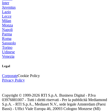
Inter
Juventus
Lazio
Lecce
Milan
Monza
Napoli
Parma
Roma
Sassuolo
Torino
Udinese
Venezia
Legal
Corporate
Cookie Policy
Privacy Policy
Copyright © 1999-
2026
RTI S.p.A. Business Digital - P.Iva
03976881007 - Tutti i diritti riservati - Per la pubblicità Mediamond
S.p.A. - RTI S.p.A., Mediaset N.V., sede legale Amsterdam (Paesi
Bassi) - Uffici Viale Europa 46, 20093 Cologno Monzese (MI)