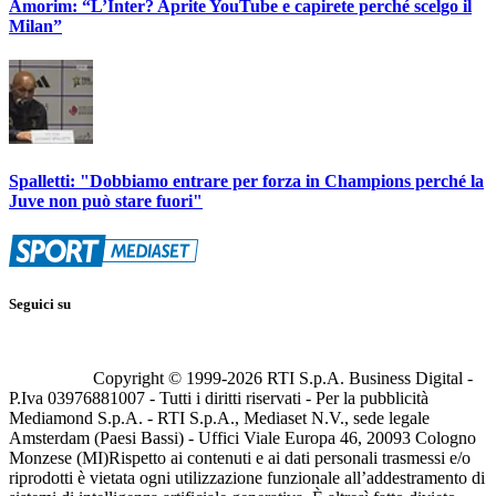
Amorim: “L’Inter? Aprite YouTube e capirete perché scelgo il
Milan”
Spalletti: "Dobbiamo entrare per forza in Champions perché la
Juve non può stare fuori"
Seguici su
Copyright © 1999-
2026
RTI S.p.A. Business Digital -
P.Iva 03976881007 - Tutti i diritti riservati - Per la pubblicità
Mediamond S.p.A. - RTI S.p.A., Mediaset N.V., sede legale
Amsterdam (Paesi Bassi) - Uffici Viale Europa 46, 20093 Cologno
Monzese (MI)
Rispetto ai contenuti e ai dati personali trasmessi e/o
riprodotti è vietata ogni utilizzazione funzionale all’addestramento di