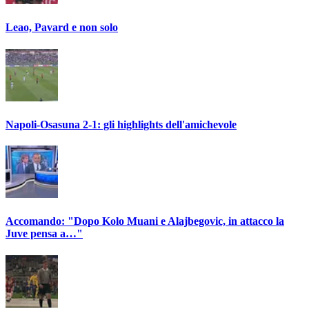
Leao, Pavard e non solo
Napoli-Osasuna 2-1: gli highlights dell'amichevole
Accomando: "Dopo Kolo Muani e Alajbegovic, in attacco la
Juve pensa a…"