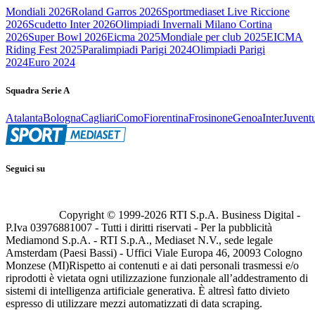
Mondiali 2026
Roland Garros 2026
Sportmediaset Live Riccione
2026
Scudetto Inter 2026
Olimpiadi Invernali Milano Cortina
2026
Super Bowl 2026
Eicma 2025
Mondiale per club 2025
EICMA
Riding Fest 2025
Paralimpiadi Parigi 2024
Olimpiadi Parigi
2024
Euro 2024
Squadra Serie A
Atalanta
Bologna
Cagliari
Como
Fiorentina
Frosinone
Genoa
Inter
Juvent
Seguici su
Copyright © 1999-
2026
RTI S.p.A. Business Digital -
P.Iva 03976881007 - Tutti i diritti riservati - Per la pubblicità
Mediamond S.p.A. - RTI S.p.A., Mediaset N.V., sede legale
Amsterdam (Paesi Bassi) - Uffici Viale Europa 46, 20093 Cologno
Monzese (MI)
Rispetto ai contenuti e ai dati personali trasmessi e/o
riprodotti è vietata ogni utilizzazione funzionale all’addestramento di
sistemi di intelligenza artificiale generativa. È altresì fatto divieto
espresso di utilizzare mezzi automatizzati di data scraping.