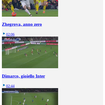
Zhegrova, anno zero
02:06
Dimarco, gioiello Inter
02:44