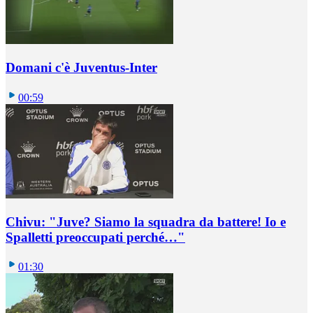
Domani c'è Juventus-Inter
00:59
Chivu: "Juve? Siamo la squadra da battere! Io e
Spalletti preoccupati perché…"
01:30