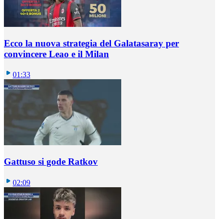
Ecco la nuova strategia del Galatasaray per
convincere Leao e il Milan
01:33
Gattuso si gode Ratkov
02:09