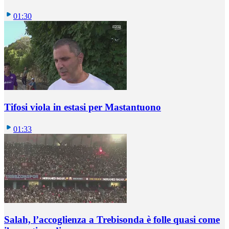
01:30
Tifosi viola in estasi per Mastantuono
01:33
Salah, l’accoglienza a Trebisonda è folle quasi come