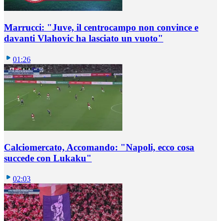
Marrucci: "Juve, il centrocampo non convince e
davanti Vlahovic ha lasciato un vuoto"
01:26
Calciomercato, Accomando: "Napoli, ecco cosa
succede con Lukaku"
02:03