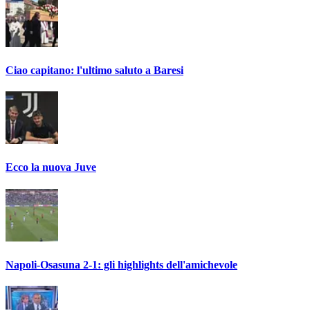
Ciao capitano: l'ultimo saluto a Baresi
Ecco la nuova Juve
Napoli-Osasuna 2-1: gli highlights dell'amichevole