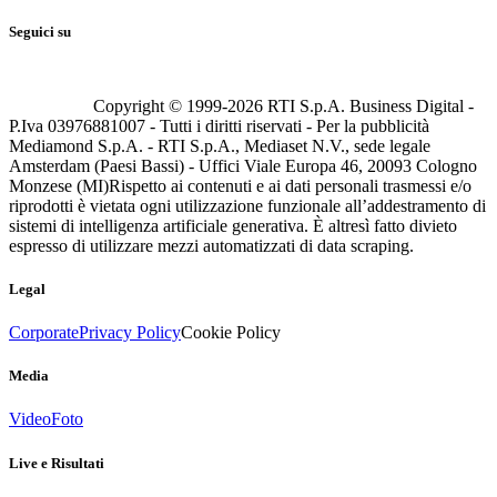
Seguici su
Copyright © 1999-
2026
RTI S.p.A. Business Digital -
P.Iva 03976881007 - Tutti i diritti riservati - Per la pubblicità
Mediamond S.p.A. - RTI S.p.A., Mediaset N.V., sede legale
Amsterdam (Paesi Bassi) - Uffici Viale Europa 46, 20093 Cologno
Monzese (MI)
Rispetto ai contenuti e ai dati personali trasmessi e/o
riprodotti è vietata ogni utilizzazione funzionale all’addestramento di
sistemi di intelligenza artificiale generativa. È altresì fatto divieto
espresso di utilizzare mezzi automatizzati di data scraping.
Legal
Corporate
Privacy Policy
Cookie Policy
Media
Video
Foto
Live e Risultati