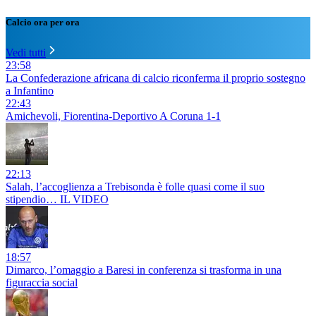
Calcio ora per ora
Vedi tutti
23:58
La Confederazione africana di calcio riconferma il proprio sostegno
a Infantino
22:43
Amichevoli, Fiorentina-Deportivo A Coruna 1-1
22:13
Salah, l’accoglienza a Trebisonda è folle quasi come il suo
stipendio… IL VIDEO
18:57
Dimarco, l’omaggio a Baresi in conferenza si trasforma in una
figuraccia social