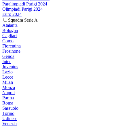
Paralimpiadi Parigi 2024
Olimpiadi Parigi 2024
Euro 2024
Squadra Serie A
Atalanta
Bologna
Cagliari
Como
Fiorentina
Frosinone
Genoa
Inter
Juventus
Lazio
Lecce
Milan
Monza
Napoli
Parma
Roma
Sassuolo
Torino
Udinese
Venezia