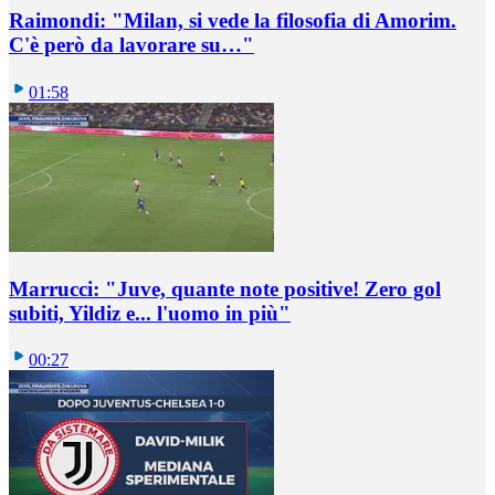
Raimondi: "Milan, si vede la filosofia di Amorim.
C'è però da lavorare su…"
01:58
Marrucci: "Juve, quante note positive! Zero gol
subiti, Yildiz e... l'uomo in più"
00:27