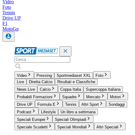
Video
Foto
Tennis
Drive UP
F1
MotoGp
Video
Pressing
Sportmediaset XXL
Foto
Live
Diretta Calcio
Risultati e Classifiche
News Live
Calcio
Coppa Italia
Supercoppa Italiana
Probabili Formazioni
Squadre
Mercato
Motori
Drive UP
Formula E
Tennis
Altri Sport
Sondaggi
Podcast
Lifestyle
Un libro a settimana
Speciali Europei
Speciali Olimpiadi
Speciale Scudetti
Speciali Mondiali
Altri Speciali