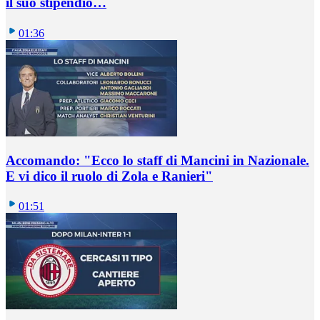
il suo stipendio…
01:36
Accomando: "Ecco lo staff di Mancini in Nazionale.
E vi dico il ruolo di Zola e Ranieri"
01:51