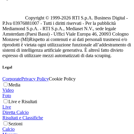
Copyright © 1999-
2026
RTI S.p.A. Business Digital -
P.Iva 03976881007 - Tutti i diritti riservati - Per la pubblicità
Mediamond S.p.A. - RTI S.p.A., Mediaset N.V., sede legale
Amsterdam (Paesi Bassi) - Uffici Viale Europa 46, 20093 Cologno
Monzese (MI)
Rispetto ai contenuti e ai dati personali trasmessi e/o
riprodotti è vietata ogni utilizzazione funzionale all’addestramento di
sistemi di intelligenza artificiale generativa. È altresì fatto divieto
espresso di utilizzare mezzi automatizzati di data scraping.
Legal
Corporate
Privacy Policy
Cookie Policy
Media
Video
Foto
Live e Risultati
Live
Diretta Calcio
Risultati e Classifiche
Sezioni
Calcio