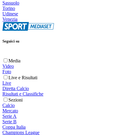
Sassuolo
Torino
Udinese
Venezia
Seguici su
Media
Video
Foto
Live e Risultati
Live
Diretta Calcio
Risultati e Classifiche
Sezioni
Calcio
Mercato
Serie A
Serie B
Coppa Italia
Champions League