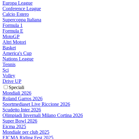
Europa League
Conference League
Calcio Estero
Supercoppa Italiana
Formula 1
Formula E
MotoGP
Altri Motori
Basket
America's Cup
Nations League
Tennis
Sci
Volley
Drive UP
Speciali
Mondiali 2026
Roland Garros 2026
Sportmediaset Live Riccione 2026
Scudetto Inter 2026
Olimpiadi Invernali Milano Cortina 2026
Super Bowl 2026
Eicma 2025
Mondiale per club 2025
EICMA Riding Fest 2025