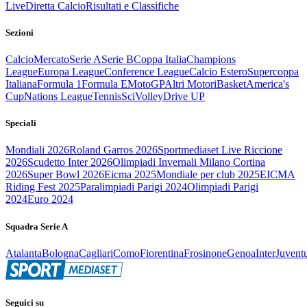
Live
Diretta Calcio
Risultati e Classifiche
Sezioni
Calcio
Mercato
Serie A
Serie B
Coppa Italia
Champions
League
Europa League
Conference League
Calcio Estero
Supercoppa
Italiana
Formula 1
Formula E
MotoGP
Altri Motori
Basket
America's
Cup
Nations League
Tennis
Sci
Volley
Drive UP
Speciali
Mondiali 2026
Roland Garros 2026
Sportmediaset Live Riccione
2026
Scudetto Inter 2026
Olimpiadi Invernali Milano Cortina
2026
Super Bowl 2026
Eicma 2025
Mondiale per club 2025
EICMA
Riding Fest 2025
Paralimpiadi Parigi 2024
Olimpiadi Parigi
2024
Euro 2024
Squadra Serie A
Atalanta
Bologna
Cagliari
Como
Fiorentina
Frosinone
Genoa
Inter
Juvent
Seguici su