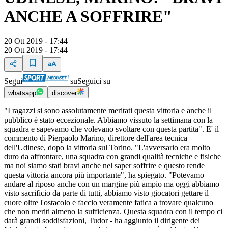
ANCHE A SOFFRIRE"
20 Ott 2019 - 17:44
20 Ott 2019 - 17:44
Segui
su
Seguici su
whatsapp
discover
"I ragazzi si sono assolutamente meritati questa vittoria e anche il
pubblico è stato eccezionale. Abbiamo vissuto la settimana con la
squadra e sapevamo che volevano svoltare con questa partita". E' il
commento di Pierpaolo Marino, direttore dell'area tecnica
dell'Udinese, dopo la vittoria sul Torino. "L'avversario era molto
duro da affrontare, una squadra con grandi qualità tecniche e fisiche
ma noi siamo stati bravi anche nel saper soffrire e questo rende
questa vittoria ancora più importante", ha spiegato. "Potevamo
andare al riposo anche con un margine più ampio ma oggi abbiamo
visto sacrificio da parte di tutti, abbiamo visto giocatori gettare il
cuore oltre l'ostacolo e faccio veramente fatica a trovare qualcuno
che non meriti almeno la sufficienza. Questa squadra con il tempo ci
darà grandi soddisfazioni, Tudor - ha aggiunto il dirigente dei