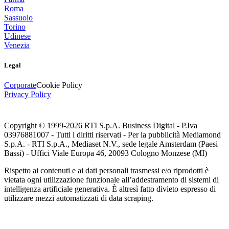
Roma
Sassuolo
Torino
Udinese
Venezia
Legal
Corporate
Cookie Policy
Privacy Policy
Copyright © 1999-
2026
RTI S.p.A. Business Digital - P.Iva
03976881007 - Tutti i diritti riservati - Per la pubblicità Mediamond
S.p.A. - RTI S.p.A., Mediaset N.V., sede legale Amsterdam (Paesi
Bassi) - Uffici Viale Europa 46, 20093 Cologno Monzese (MI)
Rispetto ai contenuti e ai dati personali trasmessi e/o riprodotti è
vietata ogni utilizzazione funzionale all’addestramento di sistemi di
intelligenza artificiale generativa. È altresì fatto divieto espresso di
utilizzare mezzi automatizzati di data scraping.