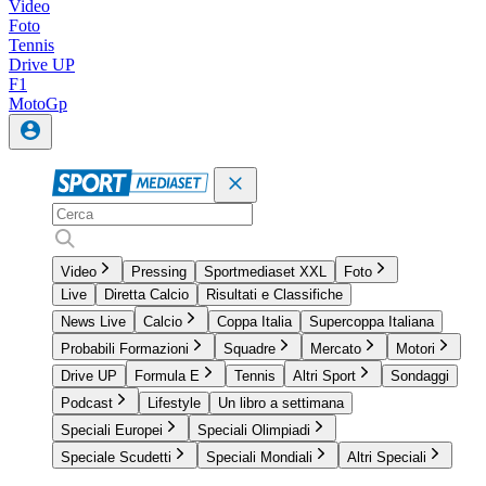
Video
Foto
Tennis
Drive UP
F1
MotoGp
Video
Pressing
Sportmediaset XXL
Foto
Live
Diretta Calcio
Risultati e Classifiche
News Live
Calcio
Coppa Italia
Supercoppa Italiana
Probabili Formazioni
Squadre
Mercato
Motori
Drive UP
Formula E
Tennis
Altri Sport
Sondaggi
Podcast
Lifestyle
Un libro a settimana
Speciali Europei
Speciali Olimpiadi
Speciale Scudetti
Speciali Mondiali
Altri Speciali