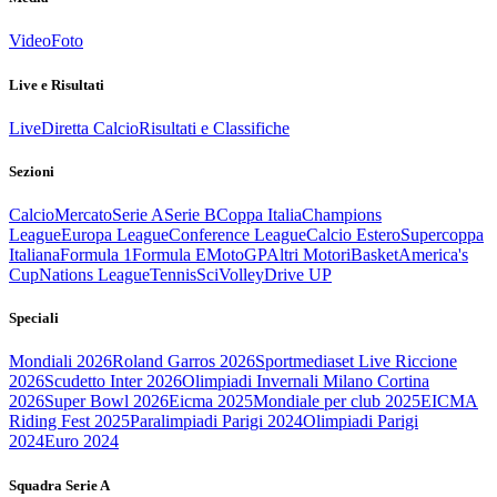
Video
Foto
Live e Risultati
Live
Diretta Calcio
Risultati e Classifiche
Sezioni
Calcio
Mercato
Serie A
Serie B
Coppa Italia
Champions
League
Europa League
Conference League
Calcio Estero
Supercoppa
Italiana
Formula 1
Formula E
MotoGP
Altri Motori
Basket
America's
Cup
Nations League
Tennis
Sci
Volley
Drive UP
Speciali
Mondiali 2026
Roland Garros 2026
Sportmediaset Live Riccione
2026
Scudetto Inter 2026
Olimpiadi Invernali Milano Cortina
2026
Super Bowl 2026
Eicma 2025
Mondiale per club 2025
EICMA
Riding Fest 2025
Paralimpiadi Parigi 2024
Olimpiadi Parigi
2024
Euro 2024
Squadra Serie A