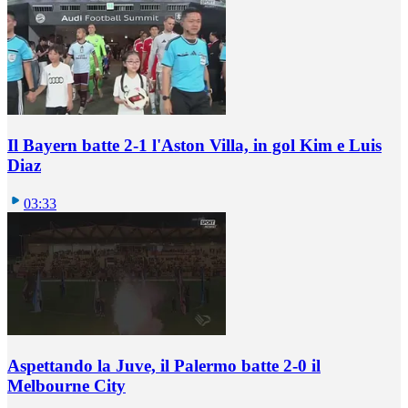
Il Bayern batte 2-1 l'Aston Villa, in gol Kim e Luis
Diaz
03:33
Aspettando la Juve, il Palermo batte 2-0 il
Melbourne City