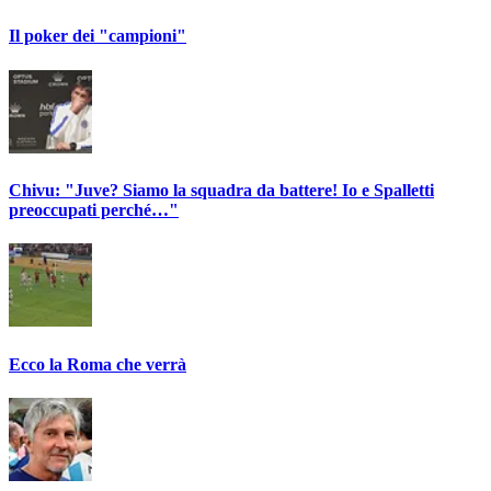
Il poker dei "campioni"
Chivu: "Juve? Siamo la squadra da battere! Io e Spalletti
preoccupati perché…"
Ecco la Roma che verrà