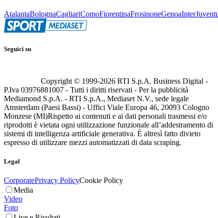
Atalanta
Bologna
Cagliari
Como
Fiorentina
Frosinone
Genoa
Inter
Juvent
Seguici su
Copyright © 1999-
2026
RTI S.p.A. Business Digital -
P.Iva 03976881007 - Tutti i diritti riservati - Per la pubblicità
Mediamond S.p.A. - RTI S.p.A., Mediaset N.V., sede legale
Amsterdam (Paesi Bassi) - Uffici Viale Europa 46, 20093 Cologno
Monzese (MI)
Rispetto ai contenuti e ai dati personali trasmessi e/o
riprodotti è vietata ogni utilizzazione funzionale all’addestramento di
sistemi di intelligenza artificiale generativa. È altresì fatto divieto
espresso di utilizzare mezzi automatizzati di data scraping.
Legal
Corporate
Privacy Policy
Cookie Policy
Media
Video
Foto
Live e Risultati