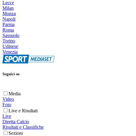
Lecce
Milan
Monza
Napoli
Parma
Roma
Sassuolo
Torino
Udinese
Venezia
Seguici su
Media
Video
Foto
Live e Risultati
Live
Diretta Calcio
Risultati e Classifiche
Sezioni