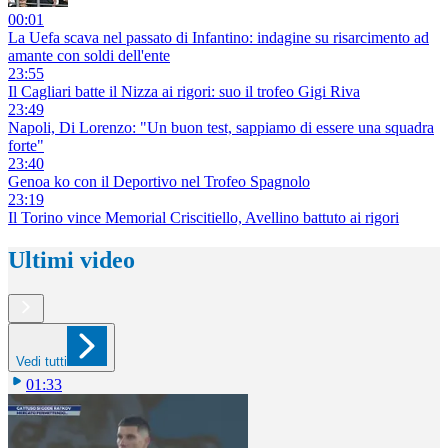
00:01
La Uefa scava nel passato di Infantino: indagine su risarcimento ad
amante con soldi dell'ente
23:55
Il Cagliari batte il Nizza ai rigori: suo il trofeo Gigi Riva
23:49
Napoli, Di Lorenzo: "Un buon test, sappiamo di essere una squadra
forte"
23:40
Genoa ko con il Deportivo nel Trofeo Spagnolo
23:19
Il Torino vince Memorial Criscitiello, Avellino battuto ai rigori
Ultimi video
Vedi tutti
01:33