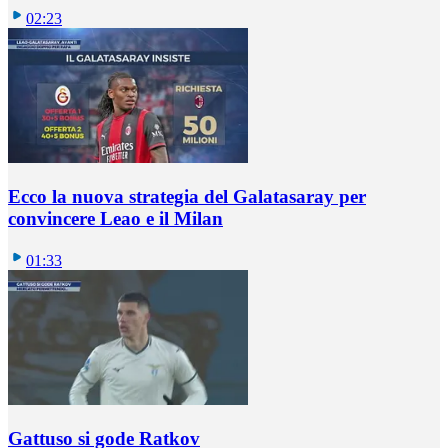
02:23
Ecco la nuova strategia del Galatasaray per
convincere Leao e il Milan
01:33
Gattuso si gode Ratkov