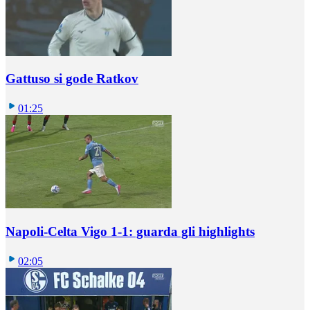
Gattuso si gode Ratkov
01:25
Napoli-Celta Vigo 1-1: guarda gli highlights
02:05