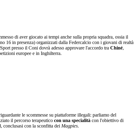
mmesso di aver giocato ai tempi anche sulla propria squadra, ossia il
no 16 in presenza) organizzati dalla Federcalcio con i giovani di realtà
llo Sport presso il Coni dovrà adesso approvare l'accordo tra
Chiné
,
tizioni europee e in Inghilterra.
 riguardante le scommesse su piattaforme illegali: parliamo del
niziato il percorso terapeutico
con una specialità
con l'obiettivo di
 conclusasi con la sconfitta dei
Magpies
.