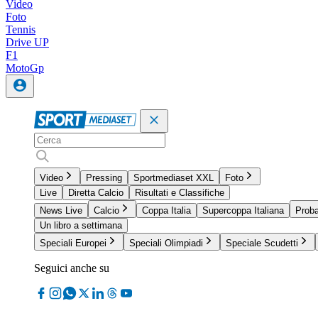
Video
Foto
Tennis
Drive UP
F1
MotoGp
Video
Pressing
Sportmediaset XXL
Foto
Live
Diretta Calcio
Risultati e Classifiche
News Live
Calcio
Coppa Italia
Supercoppa Italiana
Proba
Un libro a settimana
Speciali Europei
Speciali Olimpiadi
Speciale Scudetti
Seguici anche su