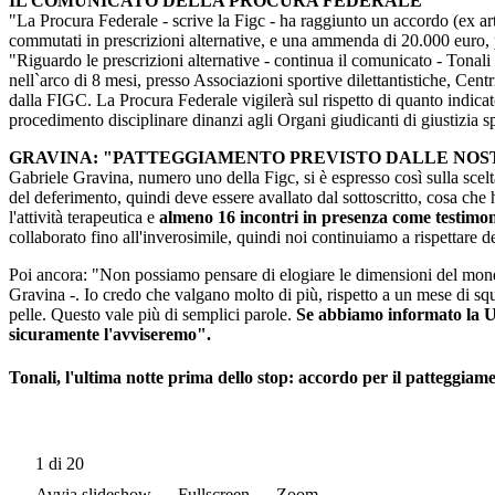
IL COMUNICATO DELLA PROCURA FEDERALE
"La Procura Federale - scrive la Figc - ha raggiunto un accordo (ex art
commutati in prescrizioni alternative, e una ammenda di 20.000 euro, p
"Riguardo le prescrizioni alternative - continua il comunicato - Tonali
nell`arco di 8 mesi, presso Associazioni sportive dilettantistiche, Cen
dalla FIGC. La Procura Federale vigilerà sul rispetto di quanto indica
procedimento disciplinare dinanzi agli Organi giudicanti di giustizia s
GRAVINA: "PATTEGGIAMENTO PREVISTO DALLE NOS
Gabriele Gravina, numero uno della Figc, si è espresso così sulla scel
del deferimento, quindi deve essere avallato dal sottoscritto, cosa che 
l'attività terapeutica e
almeno 16 incontri in presenza come testimo
collaborato fino all'inverosimile, quindi noi continuiamo a rispettare d
Poi ancora: "Non possiamo pensare di elogiare le dimensioni del mondo 
Gravina -. Io credo che valgano molto di più, rispetto a un mese di squ
pelle. Questo vale più di semplici parole.
Se abbiamo informato la Ue
sicuramente l'avviseremo".
Tonali, l'ultima notte prima dello stop: accordo per il patteggiam
1
di 20
Avvia slideshow
Fullscreen
Zoom