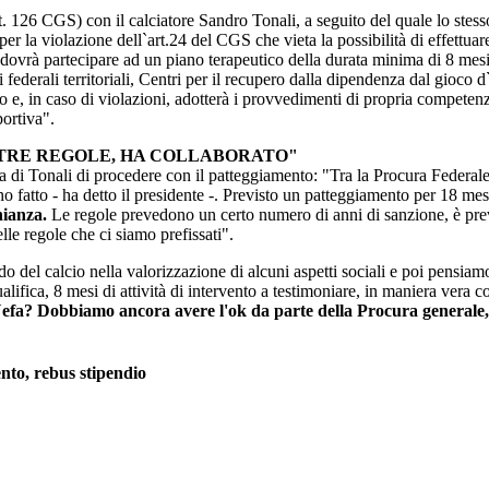
. 126 CGS) con il calciatore Sandro Tonali, a seguito del quale lo stess
er la violazione dell`art.24 del CGS che vieta la possibilità di effett
 dovrà partecipare ad un piano terapeutico della durata minima di 8 mesi e
tri federali territoriali, Centri per il recupero dalla dipendenza dal gio
to e, in caso di violazioni, adotterà i provvedimenti di propria compete
portiva".
TRE REGOLE, HA COLLABORATO"
ta di Tonali di procedere con il patteggiamento: "Tra la Procura Federal
ho fatto - ha detto il presidente -. Previsto un patteggiamento per 18 mes
nianza.
Le regole prevedono un certo numero di anni di sanzione, è previ
elle regole che ci siamo prefissati".
del calcio nella valorizzazione di alcuni aspetti sociali e poi pensiamo
alifica, 8 mesi di attività di intervento a testimoniare, in maniera vera
fa? Dobbiamo ancora avere l'ok da parte della Procura generale, qu
ento, rebus stipendio