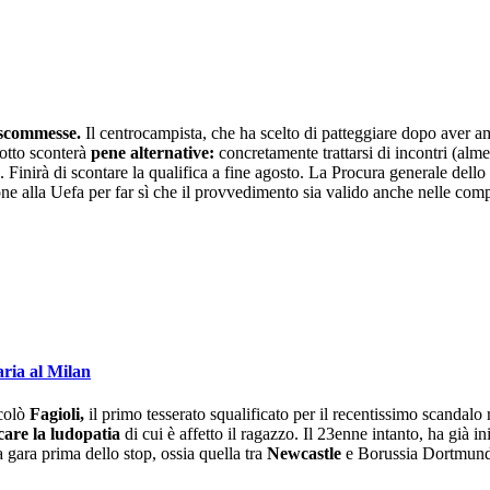
scommesse.
Il centrocampista, che ha scelto di patteggiare dopo aver a
 otto sconterà
pene alternative:
concretamente trattarsi di incontri (alme
sse. Finirà di scontare la qualifica a fine agosto. La Procura generale de
ne alla Uefa per far sì che il provvedimento sia valido anche nelle compe
aria al Milan
icolò
Fagioli,
il primo tesserato squalificato per il recentissimo scandalo
icare la ludopatia
di cui è affetto il ragazzo. Il 23enne intanto, ha già i
ma gara prima dello stop, ossia quella tra
Newcastle
e Borussia Dortmund,