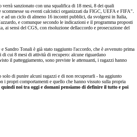
o verrà sanzionato con una squalifica di 18 mesi, 8 dei quali
uare scommesse su eventi calcistici organizzati da FIGC, UEFA e FIFA".
 ad un ciclo di almeno 16 incontri pubblici, da svolgersi in Italia,
co d`azzardo, e comunque secondo le indicazioni e il programma proposti
nza, ai sensi del CGS, con risoluzione dellaccordo e prosecuzione del
e e Sandro Tonali è già stato raggiunto l'accordo, che è avvenuto prima
i di cui 8 mesi di attività di recupero: alcune riguardano
sto il patteggiamento, sono previste le attenuanti, i ragazzi hanno
 solo di punire alcuni ragazzi e di non recuperarli - ha aggiunto
 con i propri comportamenti e quello che hanno vissuto sulla propria
indi noi tra oggi e domani pensiamo di definire il tutto e poi