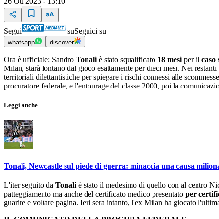
26 Ott 2023 - 13:10
Segui
su
Seguici su
whatsapp
discover
Ora è ufficiale: Sandro
Tonali
è stato squalificato
18 mesi
per il
caso
Milan, starà lontano dal gioco esattamente per dieci mesi. Nei restanti
territoriali dilettantistiche per spiegare i rischi connessi alle scomme
procuratore federale, e l'entourage del classe 2000, poi la comunicazio
Leggi anche
Tonali, Newcastle sul piede di guerra: minaccia una causa milion
L'iter seguito da
Tonali
è stato il medesimo di quello con al centro N
patteggiamento ma anche del certificato medico presentato
per certif
guarire e voltare pagina. Ieri sera intanto, l'ex Milan ha giocato l'ulti