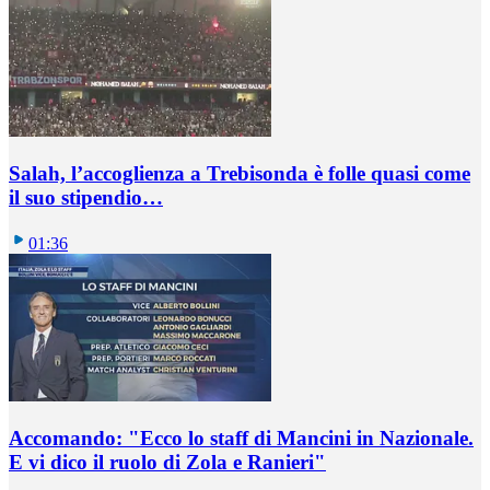
Salah, l’accoglienza a Trebisonda è folle quasi come
il suo stipendio…
01:36
Accomando: "Ecco lo staff di Mancini in Nazionale.
E vi dico il ruolo di Zola e Ranieri"