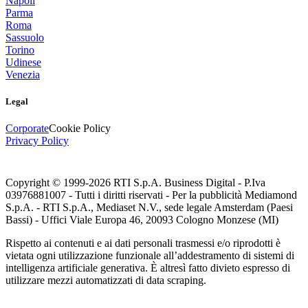
Napoli
Parma
Roma
Sassuolo
Torino
Udinese
Venezia
Legal
Corporate
Cookie Policy
Privacy Policy
Copyright © 1999-
2026
RTI S.p.A. Business Digital - P.Iva
03976881007 - Tutti i diritti riservati - Per la pubblicità Mediamond
S.p.A. - RTI S.p.A., Mediaset N.V., sede legale Amsterdam (Paesi
Bassi) - Uffici Viale Europa 46, 20093 Cologno Monzese (MI)
Rispetto ai contenuti e ai dati personali trasmessi e/o riprodotti è
vietata ogni utilizzazione funzionale all’addestramento di sistemi di
intelligenza artificiale generativa. È altresì fatto divieto espresso di
utilizzare mezzi automatizzati di data scraping.