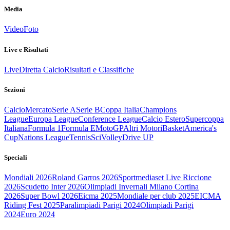
Media
Video
Foto
Live e Risultati
Live
Diretta Calcio
Risultati e Classifiche
Sezioni
Calcio
Mercato
Serie A
Serie B
Coppa Italia
Champions
League
Europa League
Conference League
Calcio Estero
Supercoppa
Italiana
Formula 1
Formula E
MotoGP
Altri Motori
Basket
America's
Cup
Nations League
Tennis
Sci
Volley
Drive UP
Speciali
Mondiali 2026
Roland Garros 2026
Sportmediaset Live Riccione
2026
Scudetto Inter 2026
Olimpiadi Invernali Milano Cortina
2026
Super Bowl 2026
Eicma 2025
Mondiale per club 2025
EICMA
Riding Fest 2025
Paralimpiadi Parigi 2024
Olimpiadi Parigi
2024
Euro 2024