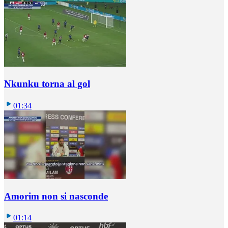
Nkunku torna al gol
01:34
Amorim non si nasconde
01:14