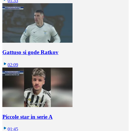
01:33
Gattuso si gode Ratkov
02:09
Piccole star in serie A
01:45