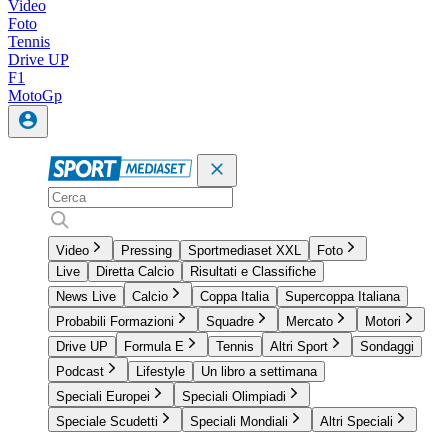
Video
Foto
Tennis
Drive UP
F1
MotoGp
Video
Pressing
Sportmediaset XXL
Foto
Live
Diretta Calcio
Risultati e Classifiche
News Live
Calcio
Coppa Italia
Supercoppa Italiana
Probabili Formazioni
Squadre
Mercato
Motori
Drive UP
Formula E
Tennis
Altri Sport
Sondaggi
Podcast
Lifestyle
Un libro a settimana
Speciali Europei
Speciali Olimpiadi
Speciale Scudetti
Speciali Mondiali
Altri Speciali