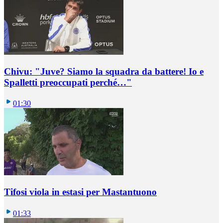
Chivu: "Juve? Siamo la squadra da battere! Io e
Spalletti preoccupati perché…"
01:30
Tifosi viola in estasi per Mastantuono
01:33