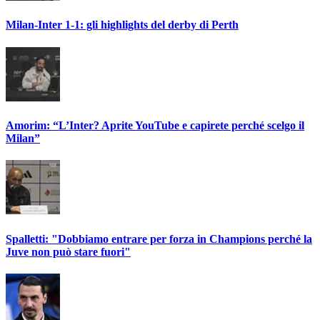
Milan-Inter 1-1: gli highlights del derby di Perth
Amorim: “L’Inter? Aprite YouTube e capirete perché scelgo il
Milan”
Spalletti: "Dobbiamo entrare per forza in Champions perché la
Juve non può stare fuori"