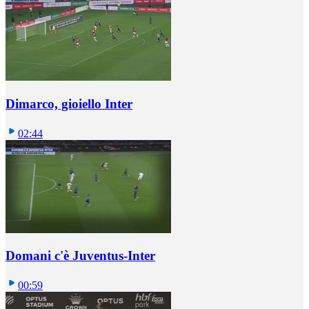
Dimarco, gioiello Inter
02:44
Domani c'è Juventus-Inter
00:59