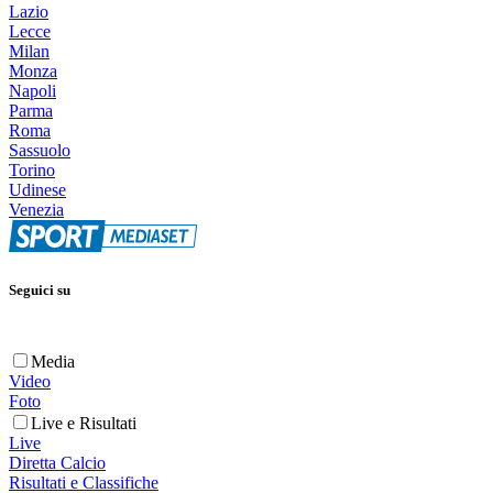
Lazio
Lecce
Milan
Monza
Napoli
Parma
Roma
Sassuolo
Torino
Udinese
Venezia
Seguici su
Media
Video
Foto
Live e Risultati
Live
Diretta Calcio
Risultati e Classifiche