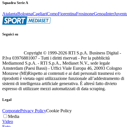
Squadra Serie A
Atalanta
Bologna
Cagliari
Como
Fiorentina
Frosinone
Genoa
Inter
Juvent
Seguici su
Copyright © 1999-
2026
RTI S.p.A. Business Digital -
P.Iva 03976881007 - Tutti i diritti riservati - Per la pubblicità
Mediamond S.p.A. - RTI S.p.A., Mediaset N.V., sede legale
Amsterdam (Paesi Bassi) - Uffici Viale Europa 46, 20093 Cologno
Monzese (MI)
Rispetto ai contenuti e ai dati personali trasmessi e/o
riprodotti è vietata ogni utilizzazione funzionale all’addestramento di
sistemi di intelligenza artificiale generativa. È altresì fatto divieto
espresso di utilizzare mezzi automatizzati di data scraping.
Legal
Corporate
Privacy Policy
Cookie Policy
Media
Video
Foto