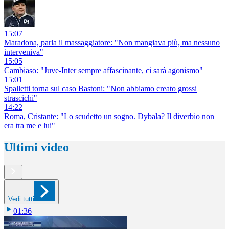
15:07
Maradona, parla il massaggiatore: "Non mangiava più, ma nessuno
interveniva"
15:05
Cambiaso: "Juve-Inter sempre affascinante, ci sarà agonismo"
15:01
Spalletti torna sul caso Bastoni: "Non abbiamo creato grossi
strascichi"
14:22
Roma, Cristante: "Lo scudetto un sogno. Dybala? Il diverbio non
era tra me e lui"
Ultimi video
Vedi tutti
01:36