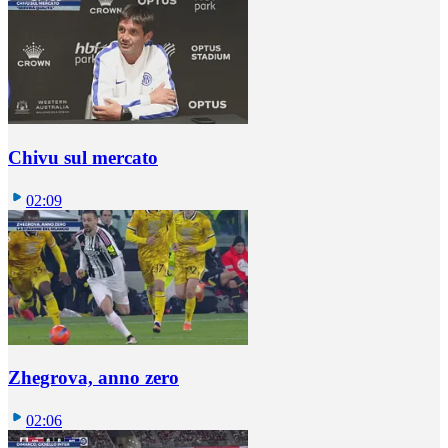
Chivu sul mercato
02:09
Zhegrova, anno zero
02:06