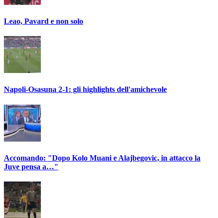
Leao, Pavard e non solo
Napoli-Osasuna 2-1: gli highlights dell'amichevole
Accomando: "Dopo Kolo Muani e Alajbegovic, in attacco la
Juve pensa a…"