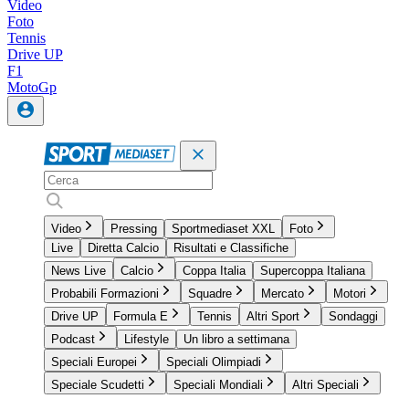
Video
Foto
Tennis
Drive UP
F1
MotoGp
Video
Pressing
Sportmediaset XXL
Foto
Live
Diretta Calcio
Risultati e Classifiche
News Live
Calcio
Coppa Italia
Supercoppa Italiana
Probabili Formazioni
Squadre
Mercato
Motori
Drive UP
Formula E
Tennis
Altri Sport
Sondaggi
Podcast
Lifestyle
Un libro a settimana
Speciali Europei
Speciali Olimpiadi
Speciale Scudetti
Speciali Mondiali
Altri Speciali