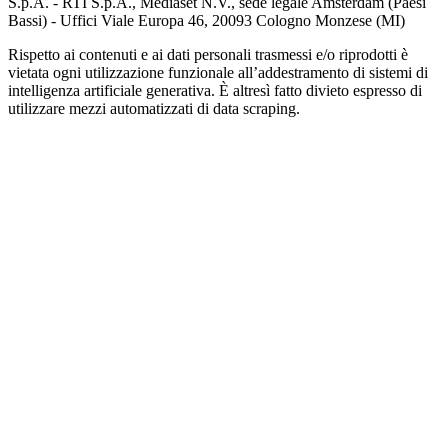
S.p.A. - RTI S.p.A., Mediaset N.V., sede legale Amsterdam (Paesi
Bassi) - Uffici Viale Europa 46, 20093 Cologno Monzese (MI)
Rispetto ai contenuti e ai dati personali trasmessi e/o riprodotti è
vietata ogni utilizzazione funzionale all’addestramento di sistemi di
intelligenza artificiale generativa. È altresì fatto divieto espresso di
utilizzare mezzi automatizzati di data scraping.