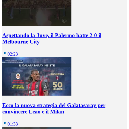
Aspettando la Juve, il Palermo batte 2-0 il
Melbourne City
02:23
Ecco la nuova strategia del Galatasaray per
convincere Leao e il Milan
01:33