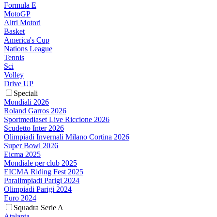
Formula E
MotoGP
Altri Motori
Basket
America's Cup
Nations League
Tennis
Sci
Volley
Drive UP
Speciali
Mondiali 2026
Roland Garros 2026
Sportmediaset Live Riccione 2026
Scudetto Inter 2026
Olimpiadi Invernali Milano Cortina 2026
Super Bowl 2026
Eicma 2025
Mondiale per club 2025
EICMA Riding Fest 2025
Paralimpiadi Parigi 2024
Olimpiadi Parigi 2024
Euro 2024
Squadra Serie A
Atalanta