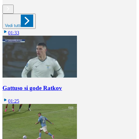
Vedi tutti
01:33
Gattuso si gode Ratkov
01:25