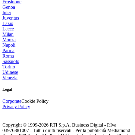
Frosinone
Genoa
Inter
Juventus
Lazio
Lecce
Milan
Monza
Napoli
Parma
Roma
Sassuolo
Torino
Udinese
Venezia
Legal
Corporate
Cookie Policy
Privacy Policy
Copyright © 1999-
2026
RTI S.p.A. Business Digital - P.Iva
03976881007 - Tutti i diritti riservati - Per la pubblicità Mediamond