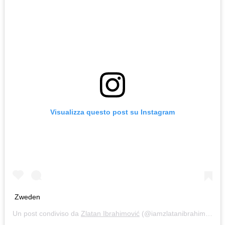
Visualizza questo post su Instagram
Zweden
Un post condiviso da
Zlatan Ibrahimović
(@iamzlatanibrahimovic) in data: