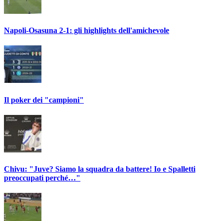
Napoli-Osasuna 2-1: gli highlights dell'amichevole
Il poker dei "campioni"
Chivu: "Juve? Siamo la squadra da battere! Io e Spalletti
preoccupati perché…"