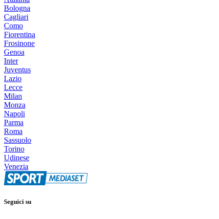
Bologna
Cagliari
Como
Fiorentina
Frosinone
Genoa
Inter
Juventus
Lazio
Lecce
Milan
Monza
Napoli
Parma
Roma
Sassuolo
Torino
Udinese
Venezia
Seguici su