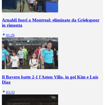
Arnaldi fuori a Montreal: eliminato da Griekspoor
in rimonta
01:29
Il Bayern batte 2-1 l'Aston Villa, in gol Kim e Luis
Diaz
03:33