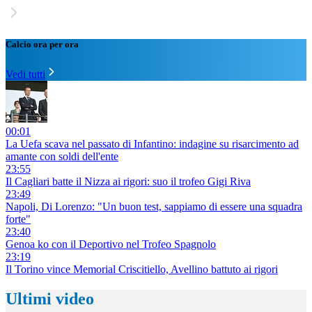
Calcio ora per ora
Vedi tutti
00:01
La Uefa scava nel passato di Infantino: indagine su risarcimento ad
amante con soldi dell'ente
23:55
Il Cagliari batte il Nizza ai rigori: suo il trofeo Gigi Riva
23:49
Napoli, Di Lorenzo: "Un buon test, sappiamo di essere una squadra
forte"
23:40
Genoa ko con il Deportivo nel Trofeo Spagnolo
23:19
Il Torino vince Memorial Criscitiello, Avellino battuto ai rigori
Ultimi video