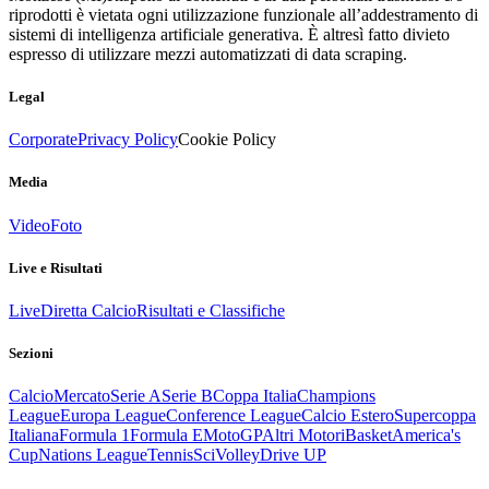
riprodotti è vietata ogni utilizzazione funzionale all’addestramento di
sistemi di intelligenza artificiale generativa. È altresì fatto divieto
espresso di utilizzare mezzi automatizzati di data scraping.
Legal
Corporate
Privacy Policy
Cookie Policy
Media
Video
Foto
Live e Risultati
Live
Diretta Calcio
Risultati e Classifiche
Sezioni
Calcio
Mercato
Serie A
Serie B
Coppa Italia
Champions
League
Europa League
Conference League
Calcio Estero
Supercoppa
Italiana
Formula 1
Formula E
MotoGP
Altri Motori
Basket
America's
Cup
Nations League
Tennis
Sci
Volley
Drive UP