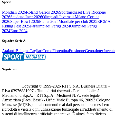
Speciali
Mondiali 2026
Roland Garros 2026
Sportmediaset Live Riccione
2026
Scudetto Inter 2026
Olimpiadi Invernali Milano Cortina
2026
Super Bowl 2026
Eicma 2025
Mondiale per club 2025
EICMA
Riding Fest 2025
Paralimpiadi Parigi 2024
Olimpiadi Parigi
2024
Euro 2024
Squadra Serie A
Atalanta
Bologna
Cagliari
Como
Fiorentina
Frosinone
Genoa
Inter
Juvent
Seguici su
Copyright © 1999-
2026
RTI S.p.A. Business Digital -
P.Iva 03976881007 - Tutti i diritti riservati - Per la pubblicità
Mediamond S.p.A. - RTI S.p.A., Mediaset N.V., sede legale
Amsterdam (Paesi Bassi) - Uffici Viale Europa 46, 20093 Cologno
Monzese (MI)
Rispetto ai contenuti e ai dati personali trasmessi e/o
riprodotti è vietata ogni utilizzazione funzionale all’addestramento di
sistemi di intelligenza artificiale generativa. È altresì fatto divieto