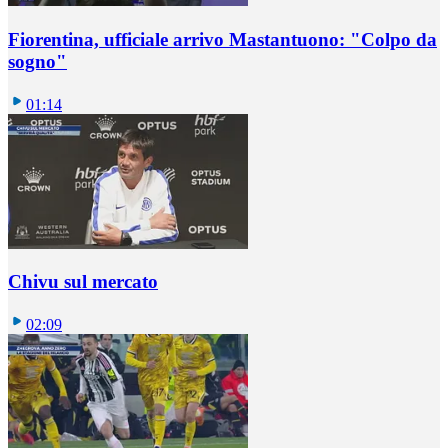
Fiorentina, ufficiale arrivo Mastantuono: "Colpo da
sogno"
01:14
Chivu sul mercato
02:09