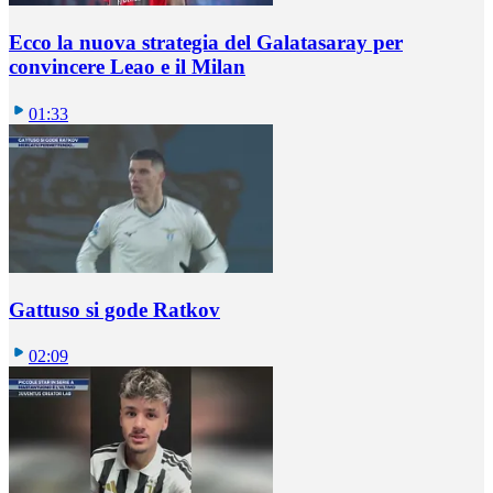
Ecco la nuova strategia del Galatasaray per
convincere Leao e il Milan
01:33
Gattuso si gode Ratkov
02:09