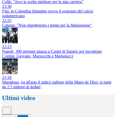
Celik: "Juve la scelta migliore per la mia carriera"
23:30
Fifa: in Colombia Infantino riceve il sostegno del calcio
sudamericano
22:25
Catania: "Non rispetteremo i tempi per la fideiussione"
22:23
Napoli, 300 persone piazza a Castel di Sangro per incontrare
Contini, Giovane, Mazzocchi e Marianucci
21:18
Maradona, va all'asta il mitico pallone della Mano de Dios: si parte
da 2.5 milioni di dollari
Ultimi video