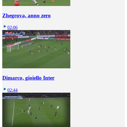
Zhegrova, anno zero
02:06
Dimarco, gioiello Inter
02:44