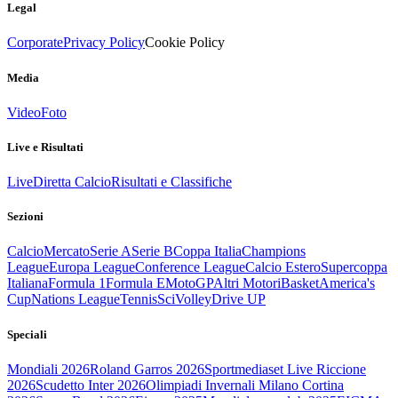
Legal
Corporate
Privacy Policy
Cookie Policy
Media
Video
Foto
Live e Risultati
Live
Diretta Calcio
Risultati e Classifiche
Sezioni
Calcio
Mercato
Serie A
Serie B
Coppa Italia
Champions
League
Europa League
Conference League
Calcio Estero
Supercoppa
Italiana
Formula 1
Formula E
MotoGP
Altri Motori
Basket
America's
Cup
Nations League
Tennis
Sci
Volley
Drive UP
Speciali
Mondiali 2026
Roland Garros 2026
Sportmediaset Live Riccione
2026
Scudetto Inter 2026
Olimpiadi Invernali Milano Cortina