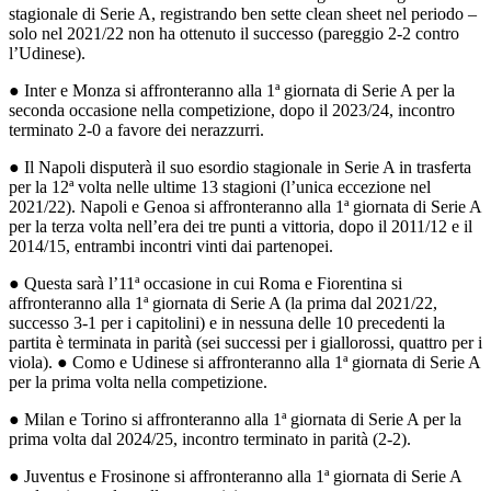
stagionale di Serie A, registrando ben sette clean sheet nel periodo –
solo nel 2021/22 non ha ottenuto il successo (pareggio 2-2 contro
l’Udinese).
● Inter e Monza si affronteranno alla 1ª giornata di Serie A per la
seconda occasione nella competizione, dopo il 2023/24, incontro
terminato 2-0 a favore dei nerazzurri.
● Il Napoli disputerà il suo esordio stagionale in Serie A in trasferta
per la 12ª volta nelle ultime 13 stagioni (l’unica eccezione nel
2021/22). Napoli e Genoa si affronteranno alla 1ª giornata di Serie A
per la terza volta nell’era dei tre punti a vittoria, dopo il 2011/12 e il
2014/15, entrambi incontri vinti dai partenopei.
● Questa sarà l’11ª occasione in cui Roma e Fiorentina si
affronteranno alla 1ª giornata di Serie A (la prima dal 2021/22,
successo 3-1 per i capitolini) e in nessuna delle 10 precedenti la
partita è terminata in parità (sei successi per i giallorossi, quattro per i
viola). ● Como e Udinese si affronteranno alla 1ª giornata di Serie A
per la prima volta nella competizione.
● Milan e Torino si affronteranno alla 1ª giornata di Serie A per la
prima volta dal 2024/25, incontro terminato in parità (2-2).
● Juventus e Frosinone si affronteranno alla 1ª giornata di Serie A