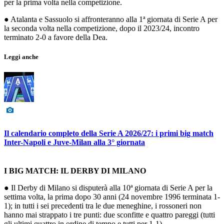
per la prima volta nella competizione.
● Atalanta e Sassuolo si affronteranno alla 1ª giornata di Serie A per
la seconda volta nella competizione, dopo il 2023/24, incontro
terminato 2-0 a favore della Dea.
Leggi anche
Il calendario completo della Serie A 2026/27: i primi big match
Inter-Napoli e Juve-Milan alla 3° giornata
I BIG MATCH: IL DERBY DI MILANO
● Il Derby di Milano si disputerà alla 10ª giornata di Serie A per la
settima volta, la prima dopo 30 anni (24 novembre 1996 terminata 1-
1); in tutti i sei precedenti tra le due meneghine, i rossoneri non
hanno mai strappato i tre punti: due sconfitte e quattro pareggi (tutti
gli ultimi quattro in ordine di tempo e tutti per 1-1).