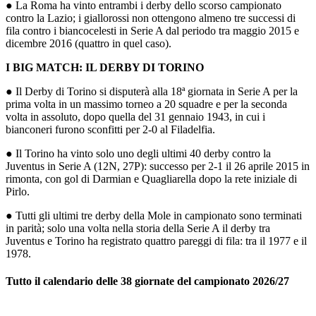
● La Roma ha vinto entrambi i derby dello scorso campionato
contro la Lazio; i giallorossi non ottengono almeno tre successi di
fila contro i biancocelesti in Serie A dal periodo tra maggio 2015 e
dicembre 2016 (quattro in quel caso).
I BIG MATCH: IL DERBY DI TORINO
● Il Derby di Torino si disputerà alla 18ª giornata in Serie A per la
prima volta in un massimo torneo a 20 squadre e per la seconda
volta in assoluto, dopo quella del 31 gennaio 1943, in cui i
bianconeri furono sconfitti per 2-0 al Filadelfia.
● Il Torino ha vinto solo uno degli ultimi 40 derby contro la
Juventus in Serie A (12N, 27P): successo per 2-1 il 26 aprile 2015 in
rimonta, con gol di Darmian e Quagliarella dopo la rete iniziale di
Pirlo.
● Tutti gli ultimi tre derby della Mole in campionato sono terminati
in parità; solo una volta nella storia della Serie A il derby tra
Juventus e Torino ha registrato quattro pareggi di fila: tra il 1977 e il
1978.
Tutto il calendario delle 38 giornate del campionato 2026/27