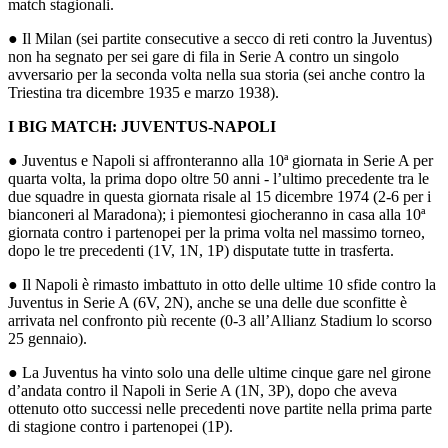
match stagionali.
● Il Milan (sei partite consecutive a secco di reti contro la Juventus)
non ha segnato per sei gare di fila in Serie A contro un singolo
avversario per la seconda volta nella sua storia (sei anche contro la
Triestina tra dicembre 1935 e marzo 1938).
I BIG MATCH: JUVENTUS-NAPOLI
● Juventus e Napoli si affronteranno alla 10ª giornata in Serie A per
quarta volta, la prima dopo oltre 50 anni - l’ultimo precedente tra le
due squadre in questa giornata risale al 15 dicembre 1974 (2-6 per i
bianconeri al Maradona); i piemontesi giocheranno in casa alla 10ª
giornata contro i partenopei per la prima volta nel massimo torneo,
dopo le tre precedenti (1V, 1N, 1P) disputate tutte in trasferta.
● Il Napoli è rimasto imbattuto in otto delle ultime 10 sfide contro la
Juventus in Serie A (6V, 2N), anche se una delle due sconfitte è
arrivata nel confronto più recente (0-3 all’Allianz Stadium lo scorso
25 gennaio).
● La Juventus ha vinto solo una delle ultime cinque gare nel girone
d’andata contro il Napoli in Serie A (1N, 3P), dopo che aveva
ottenuto otto successi nelle precedenti nove partite nella prima parte
di stagione contro i partenopei (1P).