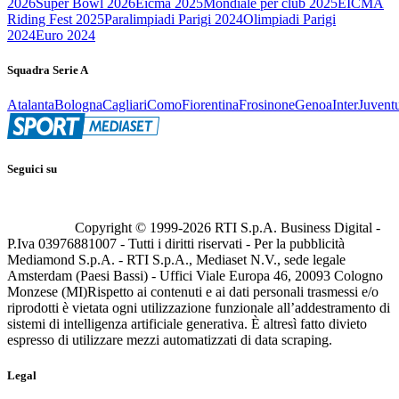
2026
Super Bowl 2026
Eicma 2025
Mondiale per club 2025
EICMA
Riding Fest 2025
Paralimpiadi Parigi 2024
Olimpiadi Parigi
2024
Euro 2024
Squadra Serie A
Atalanta
Bologna
Cagliari
Como
Fiorentina
Frosinone
Genoa
Inter
Juvent
Seguici su
Copyright © 1999-
2026
RTI S.p.A. Business Digital -
P.Iva 03976881007 - Tutti i diritti riservati - Per la pubblicità
Mediamond S.p.A. - RTI S.p.A., Mediaset N.V., sede legale
Amsterdam (Paesi Bassi) - Uffici Viale Europa 46, 20093 Cologno
Monzese (MI)
Rispetto ai contenuti e ai dati personali trasmessi e/o
riprodotti è vietata ogni utilizzazione funzionale all’addestramento di
sistemi di intelligenza artificiale generativa. È altresì fatto divieto
espresso di utilizzare mezzi automatizzati di data scraping.
Legal