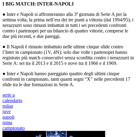
I BIG MATCH: INTER-NAPOLI
● Inter e Napoli si affronteranno alla 3ª giornata di Serie A per la
settima volta, la prima nell’era dei tre punti a vittoria (dal 1994/95); i
nerazzurri sono rimasti imbattuti in tutti i sei precedenti confronti
contro i partenopei per un bilancio di quattro vittorie, comprese le
due più recenti, e due pareggi.
● Il Napoli è rimasto imbattuto nelle ultime cinque sfide contro
l’Inter in campionato (1V, 4N); solo due volte i partenopei hanno
registrato più match consecutivi senza sconfitta contro i nerazzurri in
Serie A: sei tra il 2013 e il 2015 e nove tra il 1966 e il 1969.
● Inter e Napoli hanno pareggiato quattro degli ultimi cinque
confronti in campionato, tanti quanti segni “X” nelle precedenti 17
sfide tra le due formazioni in Serie A.
serie a
calendario
milan
juve
napoli
roma
campionato