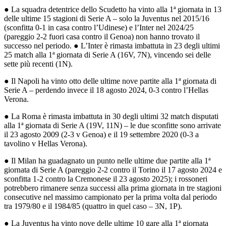
● La squadra detentrice dello Scudetto ha vinto alla 1ª giornata in 13
delle ultime 15 stagioni di Serie A – solo la Juventus nel 2015/16
(sconfitta 0-1 in casa contro l’Udinese) e l’Inter nel 2024/25
(pareggio 2-2 fuori casa contro il Genoa) non hanno trovato il
successo nel periodo. ● L’Inter è rimasta imbattuta in 23 degli ultimi
25 match alla 1ª giornata di Serie A (16V, 7N), vincendo sei delle
sette più recenti (1N).
● Il Napoli ha vinto otto delle ultime nove partite alla 1ª giornata di
Serie A – perdendo invece il 18 agosto 2024, 0-3 contro l’Hellas
Verona.
● La Roma è rimasta imbattuta in 30 degli ultimi 32 match disputati
alla 1ª giornata di Serie A (19V, 11N) – le due sconfitte sono arrivate
il 23 agosto 2009 (2-3 v Genoa) e il 19 settembre 2020 (0-3 a
tavolino v Hellas Verona).
● Il Milan ha guadagnato un punto nelle ultime due partite alla 1ª
giornata di Serie A (pareggio 2-2 contro il Torino il 17 agosto 2024 e
sconfitta 1-2 contro la Cremonese il 23 agosto 2025); i rossoneri
potrebbero rimanere senza successi alla prima giornata in tre stagioni
consecutive nel massimo campionato per la prima volta dal periodo
tra 1979/80 e il 1984/85 (quattro in quel caso – 3N, 1P).
● La Juventus ha vinto nove delle ultime 10 gare alla 1ª giornata