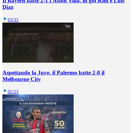
Il Bayern batte 2-1 l'Aston Villa, in gol Kim e Luis
Diaz
03:33
Aspettando la Juve, il Palermo batte 2-0 il
Melbourne City
02:23