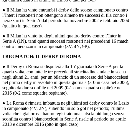
● Il Milan ha vinto entrambi i derby dello scorso campionato contro
l’Inter; i rossoneri non ottengono almeno tre successi di fila contro i
nerazzurri in Serie A dal periodo tra novembre 2002 e febbraio 2004
(quattro in quel caso).
● Il Milan ha vinto tre degli ultimi quattro derby contro l’Inter in
Serie A (1N), tanti quanti successi rossoneri nei precedenti 16 match
contro i nerazzurri in campionato (3V, 4N, 9P).
I BIG MATCH: IL DERBY DI ROMA
● Il Derby di Roma si disputerà alla 15ª giornata di Serie A per la
quarta volta, con tutte le tre precedenti stracittadine andate in scena
negli ultimi 21 anni, per un bilancio di un successo dei biancocelesti
nel primo derby in assoluto in questa giornata (3-0 in casa nel 2006),
seguito da due sconfitte nel 2009 (0-1 come squadra ospite) e nel
2016 (0-2 come squadra ospitante).
● La Roma è rimasta imbattuta negli ultimi sei derby contro la Lazio
in campionato (4V, 2N), subendo un solo gol nel periodo; l’ultima
volta che i giallorossi hanno registrato una striscia più lunga senza
sconfitta contro i biancocelesti in Serie A risale al periodo tra aprile
2013 e dicembre 2016 (otto in quel caso).