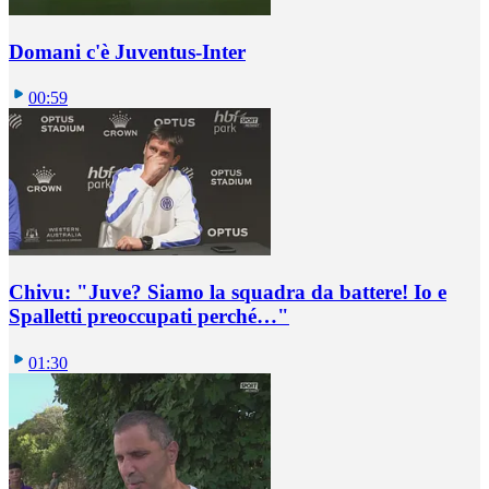
Domani c'è Juventus-Inter
00:59
Chivu: "Juve? Siamo la squadra da battere! Io e
Spalletti preoccupati perché…"
01:30