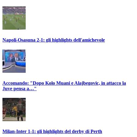
Napoli-Osasuna 2-1: gli highlights dell'amichevole
Accomando: "Dopo Kolo Muani e Alajbegovic, in attacco la
Juve pensa a…"
Milan-Inter 1-1: gli highlights del derby di Perth