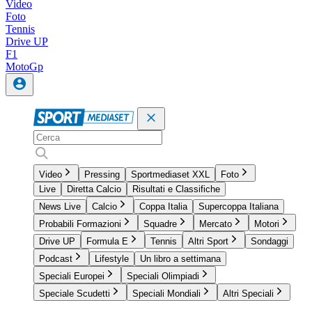
Video
Foto
Tennis
Drive UP
F1
MotoGp
Video
Pressing
Sportmediaset XXL
Foto
Live
Diretta Calcio
Risultati e Classifiche
News Live
Calcio
Coppa Italia
Supercoppa Italiana
Probabili Formazioni
Squadre
Mercato
Motori
Drive UP
Formula E
Tennis
Altri Sport
Sondaggi
Podcast
Lifestyle
Un libro a settimana
Speciali Europei
Speciali Olimpiadi
Speciale Scudetti
Speciali Mondiali
Altri Speciali