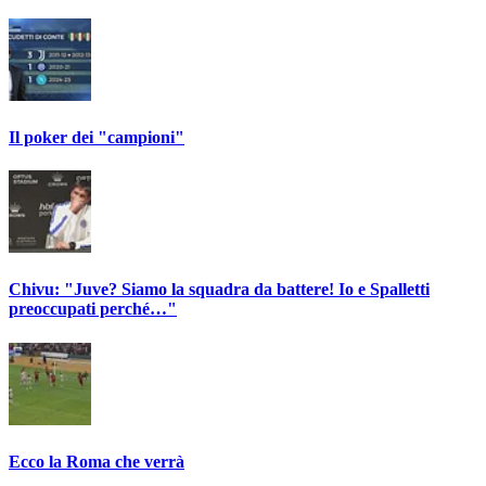
Il poker dei "campioni"
Chivu: "Juve? Siamo la squadra da battere! Io e Spalletti
preoccupati perché…"
Ecco la Roma che verrà