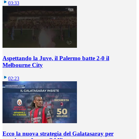
03:33
Aspettando la Juve, il Palermo batte 2-0 il
Melbourne City
02:23
Ecco la nuova strategia del Galatasaray per