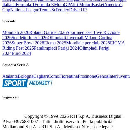
Italiana
Formula 1
Formula E
MotoGP
Altri Motori
Basket
America's
Cup
Nations League
Tennis
Sci
Volley
Drive UP
Speciali
Mondiali 2026
Roland Garros 2026
Sportmediaset Live Riccione
2026
Scudetto Inter 2026
Olimpiadi Invernali Milano Cortina
2026
Super Bowl 2026
Eicma 2025
Mondiale per club 2025
EICMA
Riding Fest 2025
Paralimpiadi Parigi 2024
Olimpiadi Parigi
2024
Euro 2024
Squadra Serie A
Atalanta
Bologna
Cagliari
Como
Fiorentina
Frosinone
Genoa
Inter
Juvent
Seguici su
Copyright © 1999-
2026
RTI S.p.A. Business Digital -
P.Iva 03976881007 - Tutti i diritti riservati - Per la pubblicità
Mediamond S.p.A. - RTI S.p.A., Mediaset N.V., sede legale