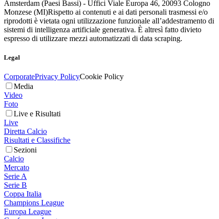
Amsterdam (Paesi Bassi) - Uffici Viale Europa 46, 20093 Cologno
Monzese (MI)
Rispetto ai contenuti e ai dati personali trasmessi e/o
riprodotti è vietata ogni utilizzazione funzionale all’addestramento di
sistemi di intelligenza artificiale generativa. È altresì fatto divieto
espresso di utilizzare mezzi automatizzati di data scraping.
Legal
Corporate
Privacy Policy
Cookie Policy
Media
Video
Foto
Live e Risultati
Live
Diretta Calcio
Risultati e Classifiche
Sezioni
Calcio
Mercato
Serie A
Serie B
Coppa Italia
Champions League
Europa League