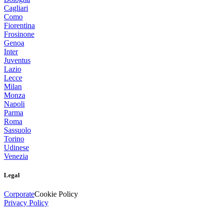
Cagliari
Como
Fiorentina
Frosinone
Genoa
Inter
Juventus
Lazio
Lecce
Milan
Monza
Napoli
Parma
Roma
Sassuolo
Torino
Udinese
Venezia
Legal
Corporate
Cookie Policy
Privacy Policy