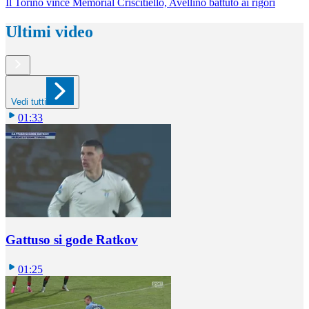
Il Torino vince Memorial Criscitiello, Avellino battuto ai rigori
Ultimi video
Vedi tutti
01:33
Gattuso si gode Ratkov
01:25