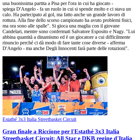
una buonissima partita a Pisa per l'ora in cui ha giocato -
spiega D'Angelo - fa un ruolo in cui si spende molto e ci stava un
calo. Ha partecipato al gol, ma fatto anche un grande lavoro di
rottura. Alla fine dello scorso campionato ha avuto problemi fisici,
ma ora sono alle spalle". Si gioca una maglia con il giovane
Candelari, mentre sono confermati Salvatore Esposito e Nagy. "Lui
abbina quantità a dinamismo ed è un giocatore a cui difficilmente
rinuncio perché ci dà modo di fare tante cose diverse - afferma
D'Angelo - ma anche Degli Innocenti farà parte delle rotazioni".
Estathé 3x3 Italia Streetbasket Circuit
Gran finale a Riccione per l'Estathé 3x3 Italia
Streetbasket Circuit: All Star e DKB regine d'Italia