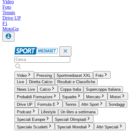
Video
Foto
Tennis
Drive UP
F1
MotoGp
Video
Pressing
Sportmediaset XXL
Foto
Live
Diretta Calcio
Risultati e Classifiche
News Live
Calcio
Coppa Italia
Supercoppa Italiana
Probabili Formazioni
Squadre
Mercato
Motori
Drive UP
Formula E
Tennis
Altri Sport
Sondaggi
Podcast
Lifestyle
Un libro a settimana
Speciali Europei
Speciali Olimpiadi
Speciale Scudetti
Speciali Mondiali
Altri Speciali