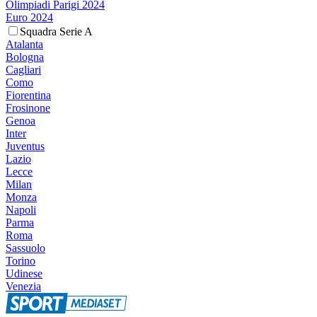
Olimpiadi Parigi 2024
Euro 2024
Squadra Serie A
Atalanta
Bologna
Cagliari
Como
Fiorentina
Frosinone
Genoa
Inter
Juventus
Lazio
Lecce
Milan
Monza
Napoli
Parma
Roma
Sassuolo
Torino
Udinese
Venezia