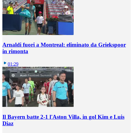
Arnaldi fuori a Montreal: eliminato da Griekspoor
in rimonta
01:29
Il Bayern batte 2-1 l'Aston Villa, in gol Kim e Luis
Diaz