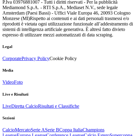
P.Iva 03976881007 - Tutti i diritti riservati - Per la pubblicità
Mediamond S.p.A. - RTI S.p.A., Mediaset N.V., sede legale
Amsterdam (Paesi Bassi) - Uffici Viale Europa 46, 20093 Cologno
Monzese (MI)
Rispetto ai contenuti e ai dati personali trasmessi e/o
riprodotti è vietata ogni utilizzazione funzionale all’addestramento di
sistemi di intelligenza artificiale generativa. È altresì fatto divieto
espresso di utilizzare mezzi automatizzati di data scraping.
Legal
Corporate
Privacy Policy
Cookie Policy
Media
Video
Foto
Live e Risultati
Live
Diretta Calcio
Risultati e Classifiche
Sezioni
Calcio
Mercato
Serie A
Serie B
Coppa Italia
Champions
League
Europa League
Conference League
Calcio Estero
Supercoppa