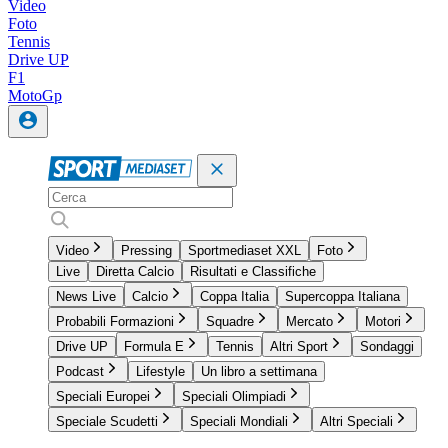
Video
Foto
Tennis
Drive UP
F1
MotoGp
Video
Pressing
Sportmediaset XXL
Foto
Live
Diretta Calcio
Risultati e Classifiche
News Live
Calcio
Coppa Italia
Supercoppa Italiana
Probabili Formazioni
Squadre
Mercato
Motori
Drive UP
Formula E
Tennis
Altri Sport
Sondaggi
Podcast
Lifestyle
Un libro a settimana
Speciali Europei
Speciali Olimpiadi
Speciale Scudetti
Speciali Mondiali
Altri Speciali