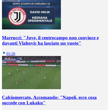
Marrucci: "Juve, il centrocampo non convince e
davanti Vlahovic ha lasciato un vuoto"
01:26
Calciomercato, Accomando: "Napoli, ecco cosa
succede con Lukaku"