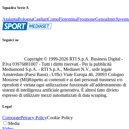
Squadra Serie A
Atalanta
Bologna
Cagliari
Como
Fiorentina
Frosinone
Genoa
Inter
Juvent
Seguici su
Copyright © 1999-
2026
RTI S.p.A. Business Digital -
P.Iva 03976881007 - Tutti i diritti riservati - Per la pubblicità
Mediamond S.p.A. - RTI S.p.A., Mediaset N.V., sede legale
Amsterdam (Paesi Bassi) - Uffici Viale Europa 46, 20093 Cologno
Monzese (MI)
Rispetto ai contenuti e ai dati personali trasmessi e/o
riprodotti è vietata ogni utilizzazione funzionale all’addestramento di
sistemi di intelligenza artificiale generativa. È altresì fatto divieto
espresso di utilizzare mezzi automatizzati di data scraping.
Legal
Corporate
Privacy Policy
Cookie Policy
Media
Video