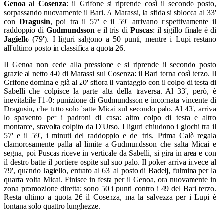
Genoa
al
Cosenza
: il Grifone si riprende così il secondo posto,
sorpassando nuovamente il Bari. A Marassi, la sfida si sblocca al 33'
con
Dragusin
, poi tra il 57' e il 59' arrivano rispettivamente il
raddoppio di
Gudmundsson
e il tris di
Puscas
: il sigillo finale è di
Jagiello
(79'). I liguri salgono a 50 punti, mentre i Lupi restano
all'ultimo posto in classifica a quota 26.
Il Genoa non cede alla pressione e si riprende il secondo posto
grazie al netto 4-0 di Marassi sul Cosenza: il Bari torna così terzo. Il
Grifone domina e già al 20' sfiora il vantaggio con il colpo di testa di
Sabelli che colpisce la parte alta della traversa. Al 33', però, è
inevitabile l'1-0: punizione di Gudmundsson e incornata vincente di
Dragusin, che tutto solo batte Micai sul secondo palo. Al 43', arriva
lo spavento per i padroni di casa: altro colpo di testa e altro
montante, stavolta colpito da D'Urso. I liguri chiudono i giochi tra il
57' e il 59', i minuti del raddoppio e del tris. Prima Calò regala
clamorosamente palla al limite a Gudmundsson che salta Micai e
segna, poi Puscas riceve in verticale da Sabelli, si gira in area e con
il destro batte il portiere ospite sul suo palo. Il poker arriva invece al
79', quando Jagiello, entrato al 63' al posto di Badelj, fulmina per la
quarta volta Micai. Finisce in festa per il Genoa, ora nuovamente in
zona promozione diretta: sono 50 i punti contro i 49 del Bari terzo.
Resta ultimo a quota 26 il Cosenza, ma la salvezza per i Lupi è
lontana solo quattro lunghezze.