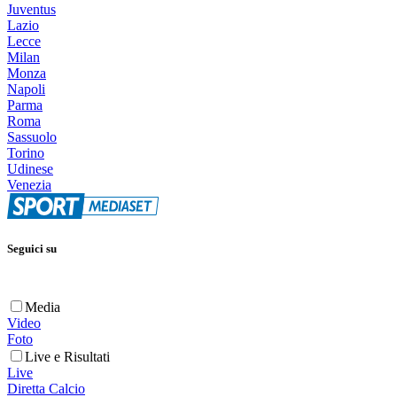
Juventus
Lazio
Lecce
Milan
Monza
Napoli
Parma
Roma
Sassuolo
Torino
Udinese
Venezia
Seguici su
Media
Video
Foto
Live e Risultati
Live
Diretta Calcio