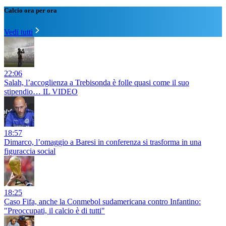
Calcio ora per ora
Vedi tutti
22:06
Salah, l’accoglienza a Trebisonda è folle quasi come il suo
stipendio… IL VIDEO
18:57
Dimarco, l’omaggio a Baresi in conferenza si trasforma in una
figuraccia social
18:25
Caso Fifa, anche la Conmebol sudamericana contro Infantino:
"Preoccupati, il calcio è di tutti"