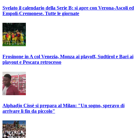
Svelato il calendario della Serie B: si apre con Verona-Ascoli ed
Empoli-Cremonese. Tutte le giornate
Frosinone in A col Venezia, Monza ai playoff, Sudtirol e Bari ai
playout e Pescara retrocesso
Alphadjo Cissè si prepara al Milan: "Un sogno, speravo di
arrivare lì fin da piccolo"