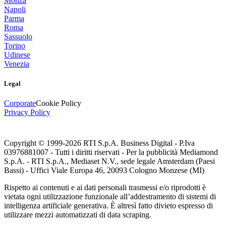
Monza
Napoli
Parma
Roma
Sassuolo
Torino
Udinese
Venezia
Legal
Corporate
Cookie Policy
Privacy Policy
Copyright © 1999-
2026
RTI S.p.A. Business Digital - P.Iva
03976881007 - Tutti i diritti riservati - Per la pubblicità Mediamond
S.p.A. - RTI S.p.A., Mediaset N.V., sede legale Amsterdam (Paesi
Bassi) - Uffici Viale Europa 46, 20093 Cologno Monzese (MI)
Rispetto ai contenuti e ai dati personali trasmessi e/o riprodotti è
vietata ogni utilizzazione funzionale all’addestramento di sistemi di
intelligenza artificiale generativa. È altresì fatto divieto espresso di
utilizzare mezzi automatizzati di data scraping.