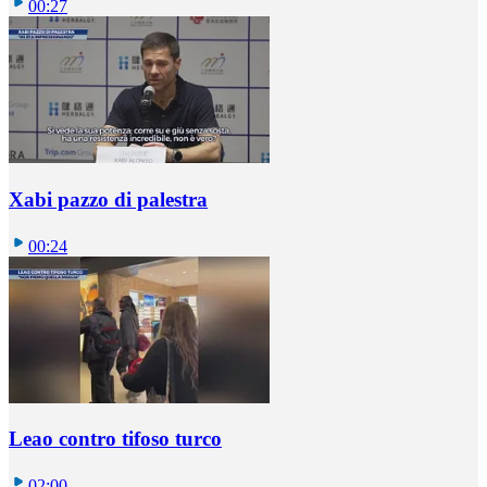
00:27
Xabi pazzo di palestra
00:24
Leao contro tifoso turco
02:00