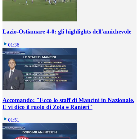
Lazio-Ostiamare 4-0: gli highlights dell'amichevole
01:36
Accomando: "Ecco lo staff di Mancini in Nazionale.
E vi dico il ruolo di Zola e Ranieri"
01:51