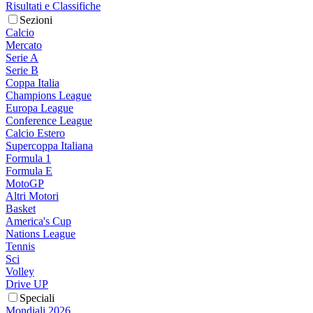
Risultati e Classifiche
Sezioni
Calcio
Mercato
Serie A
Serie B
Coppa Italia
Champions League
Europa League
Conference League
Calcio Estero
Supercoppa Italiana
Formula 1
Formula E
MotoGP
Altri Motori
Basket
America's Cup
Nations League
Tennis
Sci
Volley
Drive UP
Speciali
Mondiali 2026