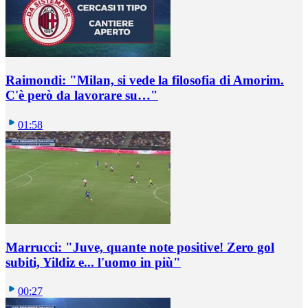
Raimondi: "Milan, si vede la filosofia di Amorim.
C'è però da lavorare su…"
01:58
Marrucci: "Juve, quante note positive! Zero gol
subiti, Yildiz e... l'uomo in più"
00:27