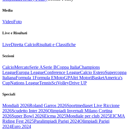
Media
Video
Foto
Live e Risultati
Live
Diretta Calcio
Risultati e Classifiche
Sezioni
Calcio
Mercato
Serie A
Serie B
Coppa Italia
Champions
League
Europa League
Conference League
Calcio Estero
Supercoppa
Italiana
Formula 1
Formula E
MotoGP
Altri Motori
Basket
America's
Cup
Nations League
Tennis
Sci
Volley
Drive UP
Speciali
Mondiali 2026
Roland Garros 2026
Sportmediaset Live Riccione
2026
Scudetto Inter 2026
Olimpiadi Invernali Milano Cortina
2026
Super Bowl 2026
Eicma 2025
Mondiale per club 2025
EICMA
Riding Fest 2025
Paralimpiadi Parigi 2024
Olimpiadi Parigi
2024
Euro 2024