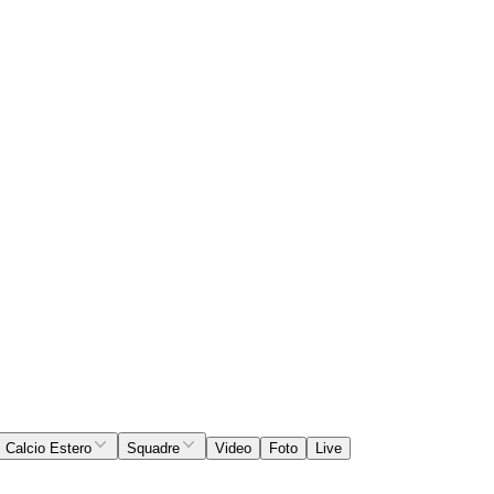
Calcio Estero
Squadre
Video
Foto
Live