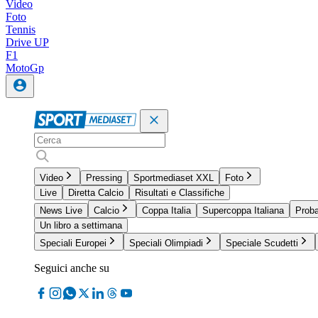
Video
Foto
Tennis
Drive UP
F1
MotoGp
Video
Pressing
Sportmediaset XXL
Foto
Live
Diretta Calcio
Risultati e Classifiche
News Live
Calcio
Coppa Italia
Supercoppa Italiana
Proba
Un libro a settimana
Speciali Europei
Speciali Olimpiadi
Speciale Scudetti
Seguici anche su