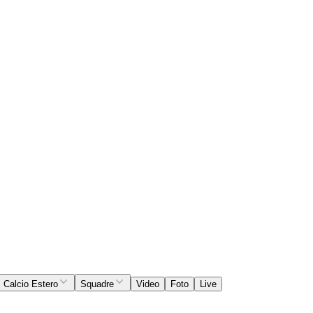
Calcio Estero
Squadre
Video
Foto
Live