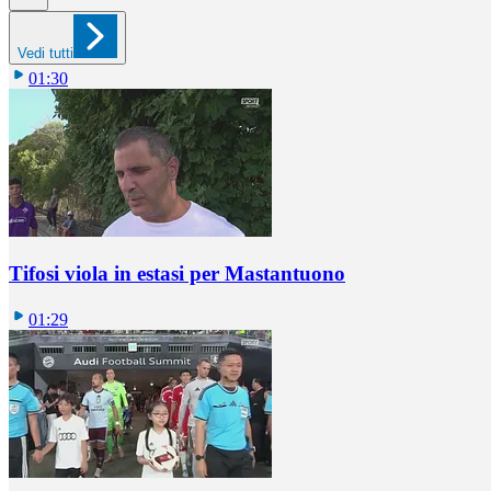
Vedi tutti
01:30
Tifosi viola in estasi per Mastantuono
01:29