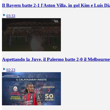
Il Bayern batte 2-1 l'Aston Villa, in gol Kim e Luis Di
03:33
Aspettando la Juve, il Palermo batte 2-0 il Melbourne
02:23