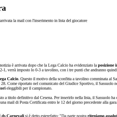
ra
rivata la mail con l'inserimento in lista del giocatore
 notizia è arrivata dopo che la Lega Calcio ha evidenziato la
posizione 
2-1, verrà imposto lo 0-3 a tavolino, con i tre punti che andranno quindi
Lega Calcio
. Questo il motivo della sconfitta a tavolino comminata al Sa
 28. Come riportato nel comunicato del Giudice Sportivo, il Sassuolo 
tori
eleggibili per il campionato.
sto a titolo definitivo dal Cesena. Per inserirlo nella lista, il Sassuolo
a mail di Posta Certificata entro le 12 del giorno precedente alla gara. 
l
ds Carnevali
si è detto esterefatto: "Da parte nostra
riteniamo assolu