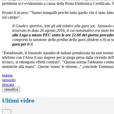
problema si è evidenziato a causa della Posta Elettronica Certificata. 
Pronto il ricorso: "Siamo tranquilli perché tutto quello che è stato fatto
sul campo".
Il Giudice sportivo, letti gli atti relativi alla gara soc. Sassuo
tesserato in data 26 agosto 2016, il cui nominativo era stato ins
alla Lega a mezzo PEC entro le ore 12.00 del giorno preceden
comporta la sanzione della perdita della gara (ibidem n.9) ai s
gara per 0-3
.
"Paradossale, il Sassuolo squadra di italiani penalizzata da una norma 
telefono con l'Ansa il suo stupore per la piega presa dalla vicenda de
tecnico, si ottengono effetti contrari". "Questa norma l'abbiamo contras
statistiche alla mano". Queste 'erano' le riforme...",conclude Tommasi
ragusa
sassuolo
pescara
classifica
Ultimi video