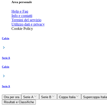
Area personale
Help e Faq
Info e contatti
Termini del servizio
Utilizzo dati e privacy
Cookie Policy
Calcio
Serie A
Calcio
Serie A
Ora per ora
Serie A
Serie B
Coppa Italia
Supercoppa Itali
Risultati e Classifiche