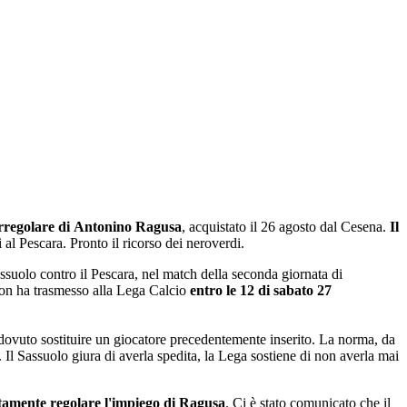
irregolare di Antonino Ragusa
, acquistato il 26 agosto dal Cesena.
Il
 al Pescara. Pronto il ricorso dei neroverdi.
ssuolo contro il Pescara, nel match della seconda giornata di
non ha trasmesso alla Lega Calcio
entro le 12 di sabato 27
 ha dovuto sostituire un giocatore precedentemente inserito. La norma, da
Il Sassuolo giura di averla spedita, la Lega sostiene di non averla mai
tamente regolare l'impiego di Ragusa
. Ci è stato comunicato che il