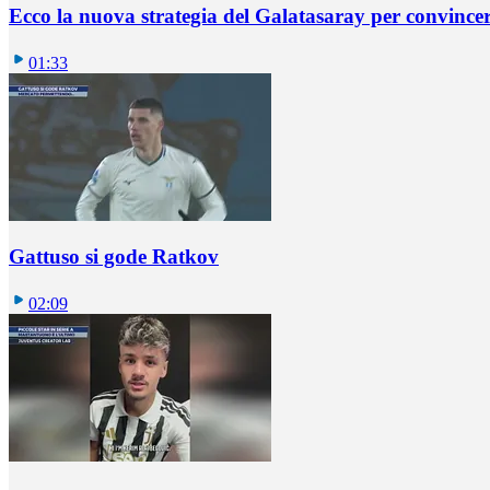
Ecco la nuova strategia del Galatasaray per convincer
01:33
Gattuso si gode Ratkov
02:09