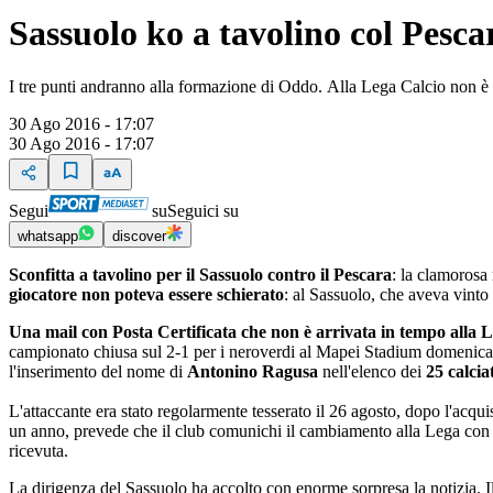
Sassuolo ko a tavolino col Pesca
I tre punti andranno alla formazione di Oddo. Alla Lega Calcio non è ar
30 Ago 2016 - 17:07
30 Ago 2016 - 17:07
Segui
su
Seguici su
whatsapp
discover
Sconfitta a tavolino per il Sassuolo contro il Pescara
: la clamorosa
giocatore non poteva essere schierato
: al Sassuolo, che aveva vinto 
Una mail con Posta Certificata che non è arrivata in tempo alla 
campionato chiusa sul 2-1 per i neroverdi al Mapei Stadium domenica
l'inserimento del nome di
Antonino Ragusa
nell'elenco dei
25 calcia
L'attaccante era stato regolarmente tesserato il 26 agosto, dopo l'acqui
un anno, prevede che il club comunichi il cambiamento alla Lega con un
ricevuta.
La dirigenza del Sassuolo ha accolto con enorme sorpresa la notizia. I