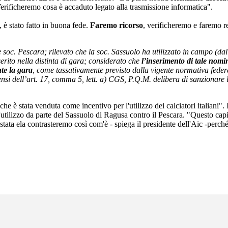
Verificheremo cosa è accaduto legato alla trasmissione informatica".
, è stato fatto in buona fede.
Faremo ricorso
, verificheremo e faremo re
lo e soc. Pescara; rilevato che la soc. Sassuolo ha utilizzato in campo (da
erito nella distinta di gara; considerato che
l’inserimento di tale nomin
te la gara
, come tassativamente previsto dalla vigente normativa fede
ensi dell’art. 17, comma 5, lett. a) CGS, P.Q.M. delibera di sanzionare 
che è stata venduta come incentivo per l'utilizzo dei calciatori italiani
ll'utilizzo da parte del Sassuolo di Ragusa contro il Pescara. "Questo c
tata ela contrasteremo così com'è - spiega il presidente dell'Aic -perché 
.