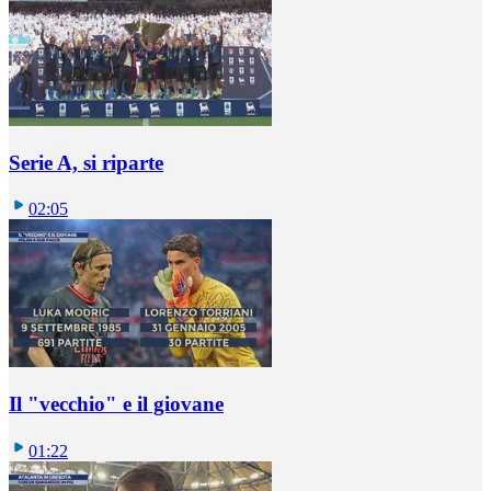
Serie A, si riparte
02:05
Il "vecchio" e il giovane
01:22