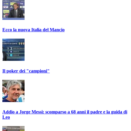
Ecco la nuova Italia del Mancio
Il poker dei "campioni"
Addio a Jorge Messi: scomparso a 68 anni il padre e la guida di
Leo