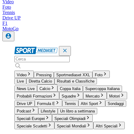
Video
Foto
Tennis
Drive UP
F1
MotoGp
Video
Pressing
Sportmediaset XXL
Foto
Live
Diretta Calcio
Risultati e Classifiche
News Live
Calcio
Coppa Italia
Supercoppa Italiana
Probabili Formazioni
Squadre
Mercato
Motori
Drive UP
Formula E
Tennis
Altri Sport
Sondaggi
Podcast
Lifestyle
Un libro a settimana
Speciali Europei
Speciali Olimpiadi
Speciale Scudetti
Speciali Mondiali
Altri Speciali