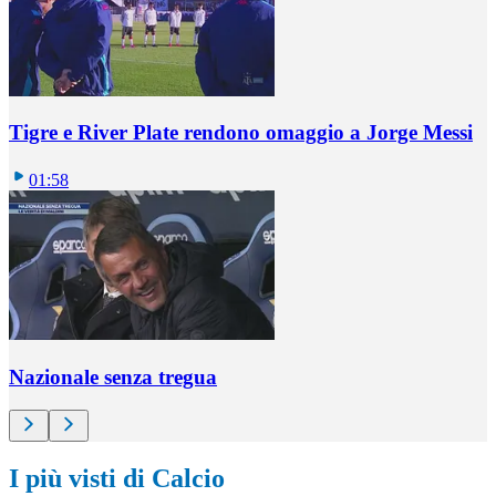
Tigre e River Plate rendono omaggio a Jorge Messi
01:58
Nazionale senza tregua
I più visti di Calcio