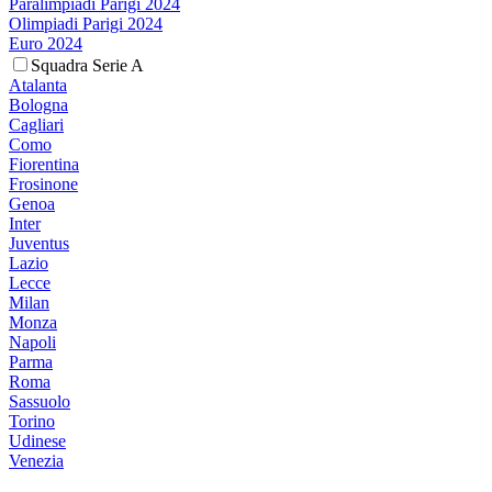
Paralimpiadi Parigi 2024
Olimpiadi Parigi 2024
Euro 2024
Squadra Serie A
Atalanta
Bologna
Cagliari
Como
Fiorentina
Frosinone
Genoa
Inter
Juventus
Lazio
Lecce
Milan
Monza
Napoli
Parma
Roma
Sassuolo
Torino
Udinese
Venezia