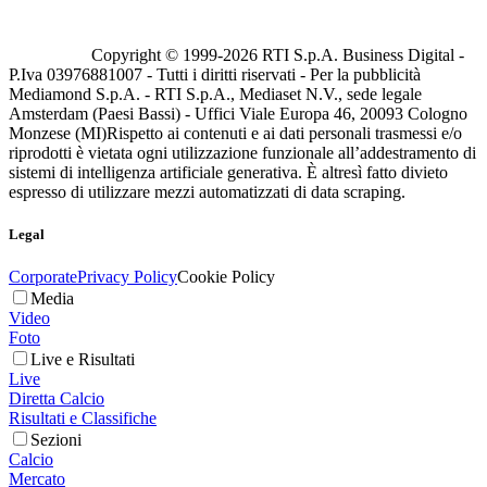
Copyright © 1999-
2026
RTI S.p.A. Business Digital -
P.Iva 03976881007 - Tutti i diritti riservati - Per la pubblicità
Mediamond S.p.A. - RTI S.p.A., Mediaset N.V., sede legale
Amsterdam (Paesi Bassi) - Uffici Viale Europa 46, 20093 Cologno
Monzese (MI)
Rispetto ai contenuti e ai dati personali trasmessi e/o
riprodotti è vietata ogni utilizzazione funzionale all’addestramento di
sistemi di intelligenza artificiale generativa. È altresì fatto divieto
espresso di utilizzare mezzi automatizzati di data scraping.
Legal
Corporate
Privacy Policy
Cookie Policy
Media
Video
Foto
Live e Risultati
Live
Diretta Calcio
Risultati e Classifiche
Sezioni
Calcio
Mercato