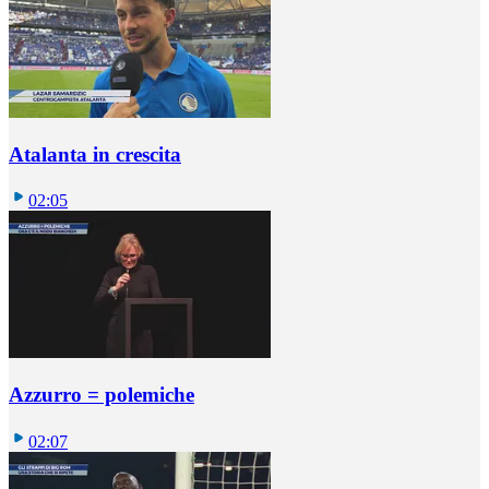
Atalanta in crescita
02:05
Azzurro = polemiche
02:07