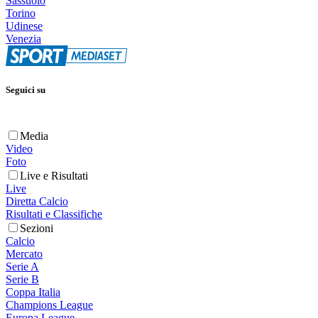
Sassuolo
Torino
Udinese
Venezia
Seguici su
Media
Video
Foto
Live e Risultati
Live
Diretta Calcio
Risultati e Classifiche
Sezioni
Calcio
Mercato
Serie A
Serie B
Coppa Italia
Champions League
Europa League