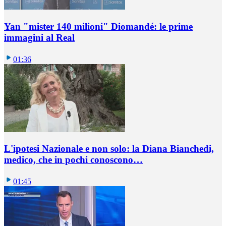
Yan "mister 140 milioni" Diomandé: le prime
immagini al Real
01:36
L'ipotesi Nazionale e non solo: la Diana Bianchedi,
medico, che in pochi conoscono…
01:45