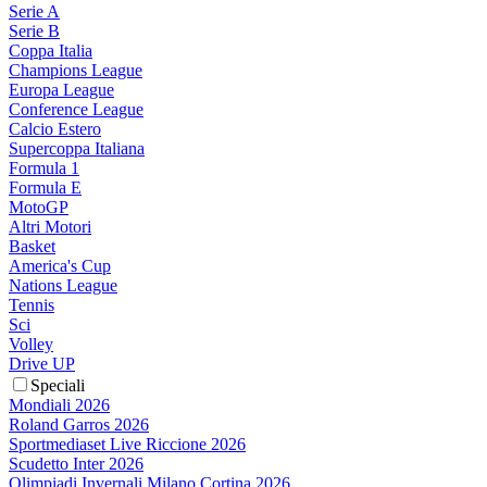
Serie A
Serie B
Coppa Italia
Champions League
Europa League
Conference League
Calcio Estero
Supercoppa Italiana
Formula 1
Formula E
MotoGP
Altri Motori
Basket
America's Cup
Nations League
Tennis
Sci
Volley
Drive UP
Speciali
Mondiali 2026
Roland Garros 2026
Sportmediaset Live Riccione 2026
Scudetto Inter 2026
Olimpiadi Invernali Milano Cortina 2026