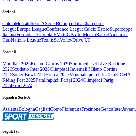
Sezioni
Calcio
Mercato
Serie A
Serie B
Coppa Italia
Champions
League
Europa League
Conference League
Calcio Estero
Supercoppa
Italiana
Formula 1
Formula E
MotoGP
Altri Motori
Basket
America's
Cup
Nations League
Tennis
Sci
Volley
Drive UP
Speciali
Mondiali 2026
Roland Garros 2026
Sportmediaset Live Riccione
2026
Scudetto Inter 2026
Olimpiadi Invernali Milano Cortina
2026
Super Bowl 2026
Eicma 2025
Mondiale per club 2025
EICMA
Riding Fest 2025
Paralimpiadi Parigi 2024
Olimpiadi Parigi
2024
Euro 2024
Squadra Serie A
Atalanta
Bologna
Cagliari
Como
Fiorentina
Frosinone
Genoa
Inter
Juvent
Seguici su