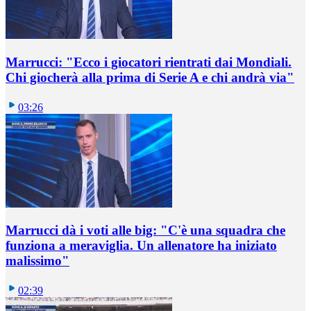
Marrucci: "Ecco i giocatori rientrati dai Mondiali.
Chi giocherà alla prima di Serie A e chi andrà via"
03:26
Marrucci dà i voti alle big: "C'è una squadra che
funziona a meraviglia. Un allenatore ha iniziato
malissimo"
02:39