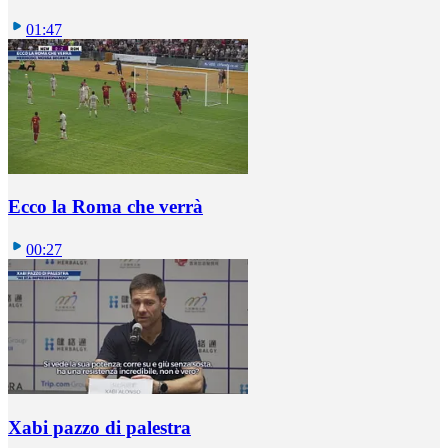
01:47
Ecco la Roma che verrà
00:27
Xabi pazzo di palestra