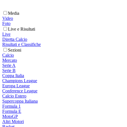
Media
Video
Foto
Live e Risultati
Live
Diretta Calcio
Risultati e Classifiche
Sezioni
Calcio
Mercato
Serie A
Serie B
Coppa Italia
Champions League
Europa League
Conference League
Calcio Estero
Supercoppa Italiana
Formula 1
Formula E
MotoGP
Altri Motori
Basket