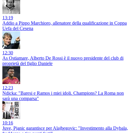
13:19
Addio a Pippo Marchioro, allenatore della qualificazione in Coppa
Uefa del Cesena
12:30
As Ostiamare, Alberto De Rossi è il nuovo presidente del club di
proprietà del figlio Daniele
12:23
Ndicka: "Baresi e Ramos i miei idoli. Champions? La Roma non
sarà una comparsa"
10:16
Juve, Pjanic garantisce per Alajbegovic: "Investimento alla Dybala,