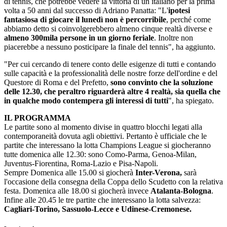
di tennis, che potrebbe vedere la vittoria di un italiano per la prima
volta a 50 anni dal successo di Adriano Panatta: "L'
ipotesi
fantasiosa di giocare il lunedì non è percorribile
, perché come
abbiamo detto si coinvolgerebbero almeno cinque realtà diverse e
almeno 300mila persone in un giorno feriale
. Inoltre non
piacerebbe a nessuno posticipare la finale del tennis", ha aggiunto.
"Per cui cercando di tenere conto delle esigenze di tutti e contando
sulle capacità e la professionalità delle nostre forze dell'ordine e del
Questore di Roma e del Prefetto,
sono convinto che la soluzione
delle 12.30, che peraltro riguarderà altre 4 realtà, sia quella che
in qualche modo contempera gli interessi di tutti
", ha spiegato.
IL PROGRAMMA
Le partite sono al momento divise in quattro blocchi legati alla
contemporaneità dovuta agli obiettivi. Pertanto è ufficiale che le
partite che interessano la lotta Champions League si giocheranno
tutte domenica alle 12.30: sono Como-Parma, Genoa-Milan,
Juventus-Fiorentina, Roma-Lazio e Pisa-Napoli.
Sempre Domenica alle 15.00 si giocherà
Inter-Verona,
sarà
l'occasione della consegna della Coppa dello Scudetto con la relativa
festa. Domenica alle 18.00 si giocherà invece
Atalanta-Bologna
.
Infine alle 20.45 le tre partite che interessano la lotta salvezza:
Cagliari-Torino, Sassuolo-Lecce e Udinese-Cremonese.