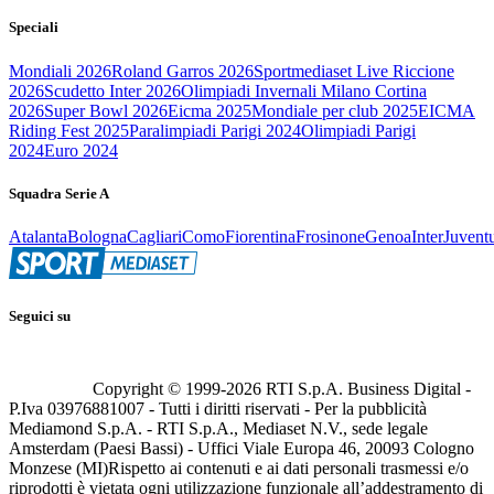
Speciali
Mondiali 2026
Roland Garros 2026
Sportmediaset Live Riccione
2026
Scudetto Inter 2026
Olimpiadi Invernali Milano Cortina
2026
Super Bowl 2026
Eicma 2025
Mondiale per club 2025
EICMA
Riding Fest 2025
Paralimpiadi Parigi 2024
Olimpiadi Parigi
2024
Euro 2024
Squadra Serie A
Atalanta
Bologna
Cagliari
Como
Fiorentina
Frosinone
Genoa
Inter
Juvent
Seguici su
Copyright © 1999-
2026
RTI S.p.A. Business Digital -
P.Iva 03976881007 - Tutti i diritti riservati - Per la pubblicità
Mediamond S.p.A. - RTI S.p.A., Mediaset N.V., sede legale
Amsterdam (Paesi Bassi) - Uffici Viale Europa 46, 20093 Cologno
Monzese (MI)
Rispetto ai contenuti e ai dati personali trasmessi e/o
riprodotti è vietata ogni utilizzazione funzionale all’addestramento di