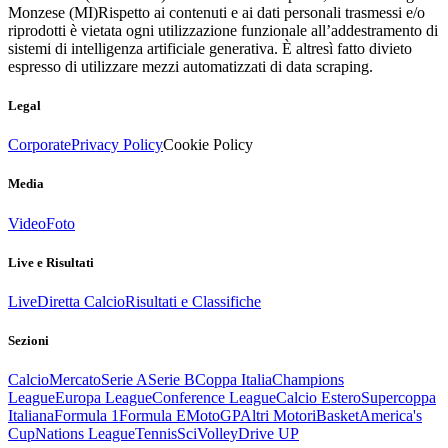
Monzese (MI)
Rispetto ai contenuti e ai dati personali trasmessi e/o
riprodotti è vietata ogni utilizzazione funzionale all’addestramento di
sistemi di intelligenza artificiale generativa. È altresì fatto divieto
espresso di utilizzare mezzi automatizzati di data scraping.
Legal
Corporate
Privacy Policy
Cookie Policy
Media
Video
Foto
Live e Risultati
Live
Diretta Calcio
Risultati e Classifiche
Sezioni
Calcio
Mercato
Serie A
Serie B
Coppa Italia
Champions
League
Europa League
Conference League
Calcio Estero
Supercoppa
Italiana
Formula 1
Formula E
MotoGP
Altri Motori
Basket
America's
Cup
Nations League
Tennis
Sci
Volley
Drive UP