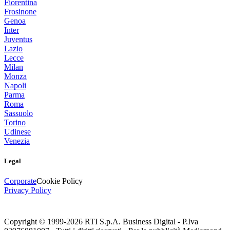
Fiorentina
Frosinone
Genoa
Inter
Juventus
Lazio
Lecce
Milan
Monza
Napoli
Parma
Roma
Sassuolo
Torino
Udinese
Venezia
Legal
Corporate
Cookie Policy
Privacy Policy
Copyright © 1999-
2026
RTI S.p.A. Business Digital - P.Iva