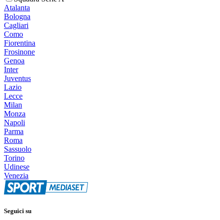
Atalanta
Bologna
Cagliari
Como
Fiorentina
Frosinone
Genoa
Inter
Juventus
Lazio
Lecce
Milan
Monza
Napoli
Parma
Roma
Sassuolo
Torino
Udinese
Venezia
Seguici su