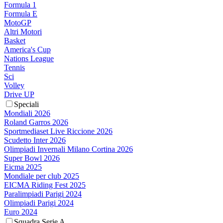
Formula 1
Formula E
MotoGP
Altri Motori
Basket
America's Cup
Nations League
Tennis
Sci
Volley
Drive UP
Speciali
Mondiali 2026
Roland Garros 2026
Sportmediaset Live Riccione 2026
Scudetto Inter 2026
Olimpiadi Invernali Milano Cortina 2026
Super Bowl 2026
Eicma 2025
Mondiale per club 2025
EICMA Riding Fest 2025
Paralimpiadi Parigi 2024
Olimpiadi Parigi 2024
Euro 2024
Squadra Serie A