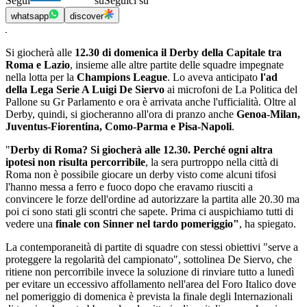
Segui
su
Seguici su
whatsapp
discover
Si giocherà alle
12.30 di domenica il Derby della Capitale tra
Roma e Lazio
, insieme alle altre partite delle squadre impegnate
nella lotta per la
Champions League
. Lo aveva anticipato
l'ad
della Lega Serie A Luigi De Siervo
ai microfoni de La Politica del
Pallone su Gr Parlamento e ora è arrivata anche l'ufficialità. Oltre al
Derby, quindi, si giocheranno all'ora di pranzo anche
Genoa-Milan,
Juventus-Fiorentina, Como-Parma e Pisa-Napoli
.
"
Derby di Roma? Si giocherà alle 12.30. Perché ogni altra
ipotesi non risulta percorribile
, la sera purtroppo nella città di
Roma non è possibile giocare un derby visto come alcuni tifosi
l'hanno messa a ferro e fuoco dopo che eravamo riusciti a
convincere le forze dell'ordine ad autorizzare la partita alle 20.30 ma
poi ci sono stati gli scontri che sapete. Prima ci auspichiamo tutti di
vedere una
finale con Sinner nel tardo pomeriggio"
, ha spiegato.
La contemporaneità di partite di squadre con stessi obiettivi "serve a
proteggere la regolarità del campionato", sottolinea De Siervo, che
ritiene non percorribile invece la soluzione di rinviare tutto a lunedì
per evitare un eccessivo affollamento nell'area del Foro Italico dove
nel pomeriggio di domenica è prevista la finale degli Internazionali