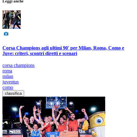
Leggi anche
Corsa Champions agli ultimi 90' per Milan, Roma, Como e
Juve: criteri, scontri diretti e scenari
corsa champions
roma
milan
juventus
como
classifica