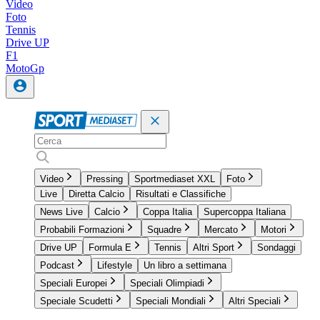
Video
Foto
Tennis
Drive UP
F1
MotoGp
Video
Pressing
Sportmediaset XXL
Foto
Live
Diretta Calcio
Risultati e Classifiche
News Live
Calcio
Coppa Italia
Supercoppa Italiana
Probabili Formazioni
Squadre
Mercato
Motori
Drive UP
Formula E
Tennis
Altri Sport
Sondaggi
Podcast
Lifestyle
Un libro a settimana
Speciali Europei
Speciali Olimpiadi
Speciale Scudetti
Speciali Mondiali
Altri Speciali