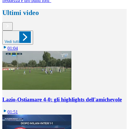
freddezza e tiro punti forti"
Ultimi video
Vedi tutti
01:04
Lazio-Ostiamare 4-0: gli highlights dell'amichevole
01:51