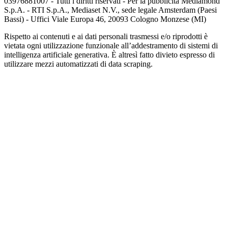
03976881007 - Tutti i diritti riservati - Per la pubblicità Mediamond
S.p.A. - RTI S.p.A., Mediaset N.V., sede legale Amsterdam (Paesi
Bassi) - Uffici Viale Europa 46, 20093 Cologno Monzese (MI)
Rispetto ai contenuti e ai dati personali trasmessi e/o riprodotti è
vietata ogni utilizzazione funzionale all’addestramento di sistemi di
intelligenza artificiale generativa. È altresì fatto divieto espresso di
utilizzare mezzi automatizzati di data scraping.