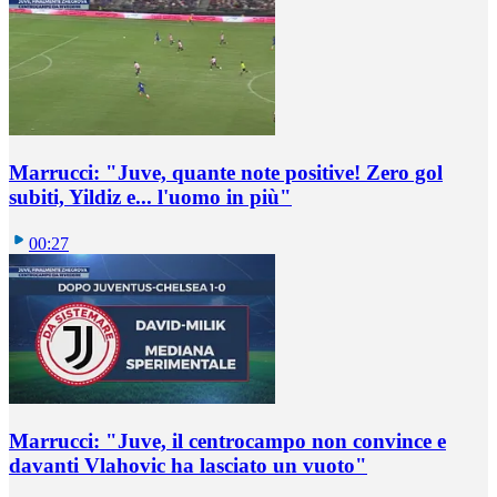
Marrucci: "Juve, quante note positive! Zero gol
subiti, Yildiz e... l'uomo in più"
00:27
Marrucci: "Juve, il centrocampo non convince e
davanti Vlahovic ha lasciato un vuoto"