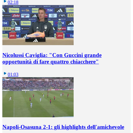
02:18
Nicolussi Caviglia: "Con Guccini grande
opportunità di fare quattro chiacchere"
01:03
Napoli-Osasuna 2-1: gli highlights dell'amichevole