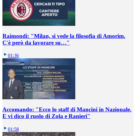
Raimondi: "Milan, si vede la filosofia di Amorim.
C'è però da lavorare su…"
01:36
Accomando: "Ecco lo staff di Mancini in Nazionale.
E vi dico il ruolo di Zola e Ranieri"
01:58