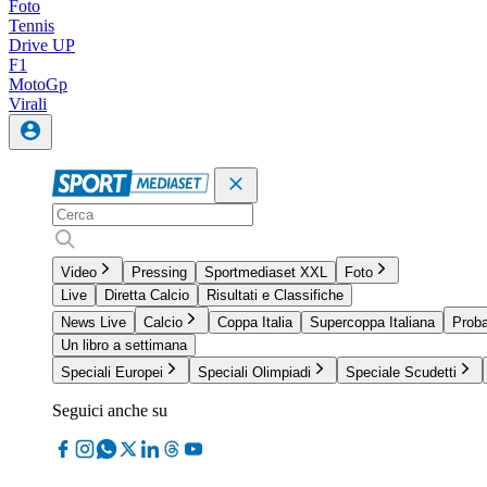
Foto
Tennis
Drive UP
F1
MotoGp
Virali
Video
Pressing
Sportmediaset XXL
Foto
Live
Diretta Calcio
Risultati e Classifiche
News Live
Calcio
Coppa Italia
Supercoppa Italiana
Proba
Un libro a settimana
Speciali Europei
Speciali Olimpiadi
Speciale Scudetti
Seguici anche su