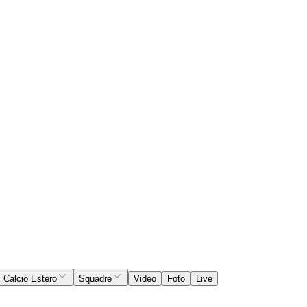
Calcio Estero
Squadre
Video
Foto
Live