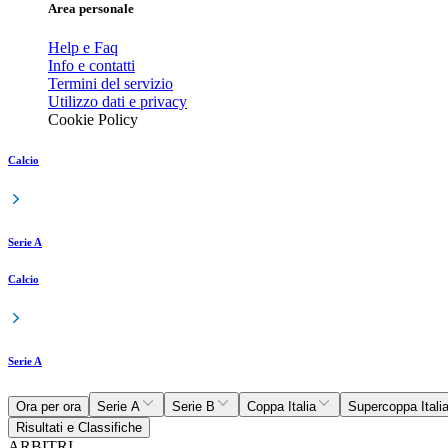
Area personale
Help e Faq
Info e contatti
Termini del servizio
Utilizzo dati e privacy
Cookie Policy
Calcio
Serie A
Calcio
Serie A
Ora per ora
Serie A
Serie B
Coppa Italia
Supercoppa Itali
Risultati e Classifiche
ARBITRI