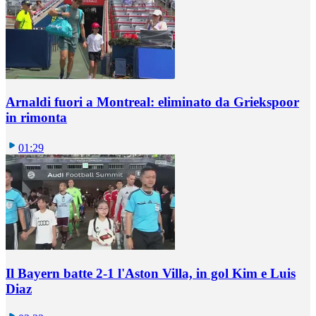
Arnaldi fuori a Montreal: eliminato da Griekspoor
in rimonta
01:29
Il Bayern batte 2-1 l'Aston Villa, in gol Kim e Luis
Diaz