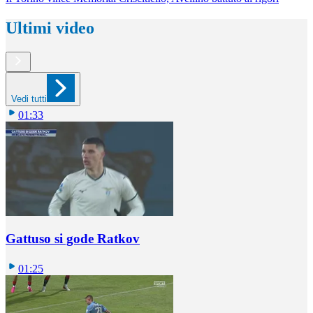
Ultimi video
Vedi tutti
01:33
Gattuso si gode Ratkov
01:25