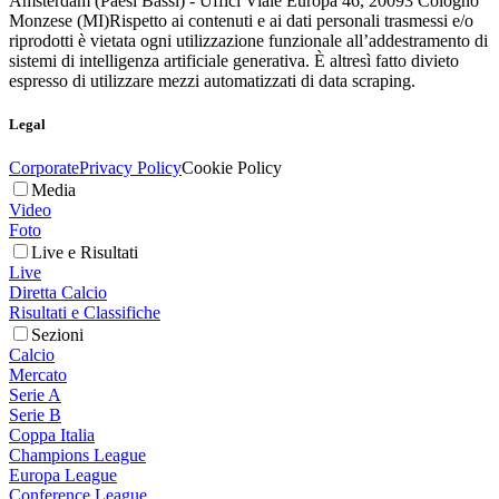
Amsterdam (Paesi Bassi) - Uffici Viale Europa 46, 20093 Cologno
Monzese (MI)
Rispetto ai contenuti e ai dati personali trasmessi e/o
riprodotti è vietata ogni utilizzazione funzionale all’addestramento di
sistemi di intelligenza artificiale generativa. È altresì fatto divieto
espresso di utilizzare mezzi automatizzati di data scraping.
Legal
Corporate
Privacy Policy
Cookie Policy
Media
Video
Foto
Live e Risultati
Live
Diretta Calcio
Risultati e Classifiche
Sezioni
Calcio
Mercato
Serie A
Serie B
Coppa Italia
Champions League
Europa League
Conference League