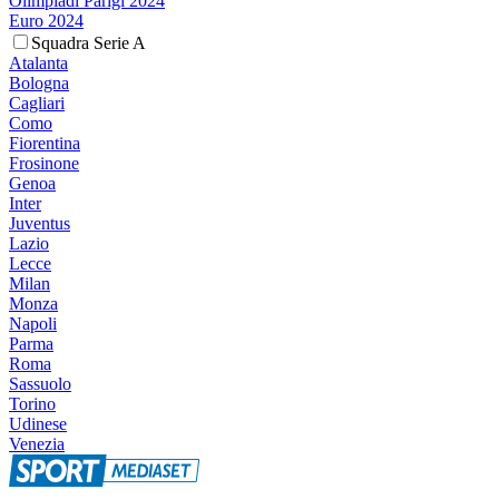
Olimpiadi Parigi 2024
Euro 2024
Squadra Serie A
Atalanta
Bologna
Cagliari
Como
Fiorentina
Frosinone
Genoa
Inter
Juventus
Lazio
Lecce
Milan
Monza
Napoli
Parma
Roma
Sassuolo
Torino
Udinese
Venezia