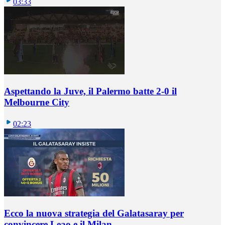
03:33
Aspettando la Juve, il Palermo batte 2-0 il
Melbourne City
02:23
Ecco la nuova strategia del Galatasaray per
convincere Leao e il Milan