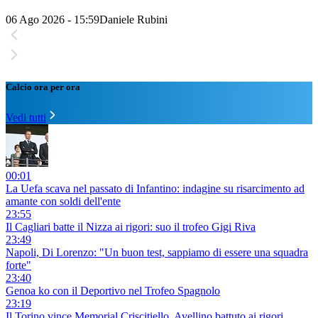
06 Ago 2026 - 15:59
Daniele Rubini
Calcio ora per ora
Vedi tutti
00:01
La Uefa scava nel passato di Infantino: indagine su risarcimento ad
amante con soldi dell'ente
23:55
Il Cagliari batte il Nizza ai rigori: suo il trofeo Gigi Riva
23:49
Napoli, Di Lorenzo: "Un buon test, sappiamo di essere una squadra
forte"
23:40
Genoa ko con il Deportivo nel Trofeo Spagnolo
23:19
Il Torino vince Memorial Criscitiello, Avellino battuto ai rigori