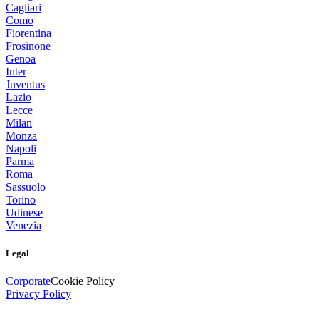
Cagliari
Como
Fiorentina
Frosinone
Genoa
Inter
Juventus
Lazio
Lecce
Milan
Monza
Napoli
Parma
Roma
Sassuolo
Torino
Udinese
Venezia
Legal
Corporate
Cookie Policy
Privacy Policy