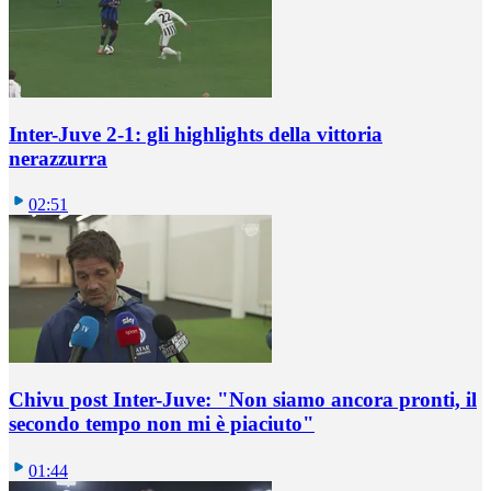
Inter-Juve 2-1: gli highlights della vittoria
nerazzurra
02:51
Chivu post Inter-Juve: "Non siamo ancora pronti, il
secondo tempo non mi è piaciuto"
01:44