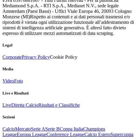
P.Iva 03976881007 - Tutti i diritti riservati - Per la pubblicità
Mediamond S.p.A. - RTI S.p.A., Mediaset N.V., sede legale
Amsterdam (Paesi Bassi) - Uffici Viale Europa 46, 20093 Cologno
Monzese (MI)
Rispetto ai contenuti e ai dati personali trasmessi e/o
riprodotti è vietata ogni utilizzazione funzionale all’addestramento di
sistemi di intelligenza artificiale generativa. È altresì fatto divieto
espresso di utilizzare mezzi automatizzati di data scraping.
Legal
Corporate
Privacy Policy
Cookie Policy
Media
Video
Foto
Live e Risultati
Live
Diretta Calcio
Risultati e Classifiche
Sezioni
Calcio
Mercato
Serie A
Serie B
Coppa Italia
Champions
League
Europa League
Conference League
Calcio Estero
Supercoppa