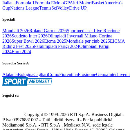
Italiana
Formula 1
Formula E
MotoGP
Altri Motori
Basket
America's
Cup
Nations League
Tennis
Sci
Volley
Drive UP
Speciali
Mondiali 2026
Roland Garros 2026
Sportmediaset Live Riccione
2026
Scudetto Inter 2026
Olimpiadi Invernali Milano Cortina
2026
Super Bowl 2026
Eicma 2025
Mondiale per club 2025
EICMA
Riding Fest 2025
Paralimpiadi Parigi 2024
Olimpiadi Parigi
2024
Euro 2024
Squadra Serie A
Atalanta
Bologna
Cagliari
Como
Fiorentina
Frosinone
Genoa
Inter
Juvent
Seguici su
Copyright © 1999-
2026
RTI S.p.A. Business Digital -
P.Iva 03976881007 - Tutti i diritti riservati - Per la pubblicità
Mediamond S.p.A. - RTI S.p.A., Mediaset N.V., sede legale