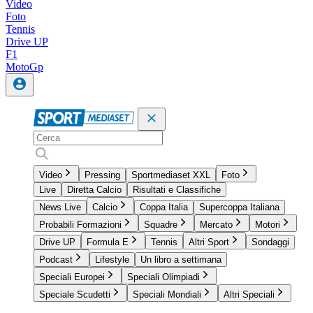
Video
Foto
Tennis
Drive UP
F1
MotoGp
Video
Pressing
Sportmediaset XXL
Foto
Live
Diretta Calcio
Risultati e Classifiche
News Live
Calcio
Coppa Italia
Supercoppa Italiana
Probabili Formazioni
Squadre
Mercato
Motori
Drive UP
Formula E
Tennis
Altri Sport
Sondaggi
Podcast
Lifestyle
Un libro a settimana
Speciali Europei
Speciali Olimpiadi
Speciale Scudetti
Speciali Mondiali
Altri Speciali