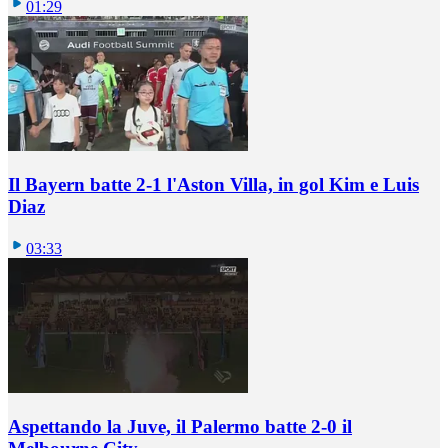
01:29
Il Bayern batte 2-1 l'Aston Villa, in gol Kim e Luis
Diaz
03:33
Aspettando la Juve, il Palermo batte 2-0 il