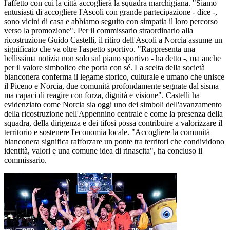
l'affetto con cui la città accoglierà la squadra marchigiana. "Siamo
entusiasti di accogliere l'Ascoli con grande partecipazione - dice -,
sono vicini di casa e abbiamo seguito con simpatia il loro percorso
verso la promozione". Per il commissario straordinario alla
ricostruzione Guido Castelli, il ritiro dell'Ascoli a Norcia assume un
significato che va oltre l'aspetto sportivo. "Rappresenta una
bellissima notizia non solo sul piano sportivo - ha detto -, ma anche
per il valore simbolico che porta con sé. La scelta della società
bianconera conferma il legame storico, culturale e umano che unisce
il Piceno e Norcia, due comunità profondamente segnate dal sisma
ma capaci di reagire con forza, dignità e visione". Castelli ha
evidenziato come Norcia sia oggi uno dei simboli dell'avanzamento
della ricostruzione nell'Appennino centrale e come la presenza della
squadra, della dirigenza e dei tifosi possa contribuire a valorizzare il
territorio e sostenere l'economia locale. "Accogliere la comunità
bianconera significa rafforzare un ponte tra territori che condividono
identità, valori e una comune idea di rinascita", ha concluso il
commissario.