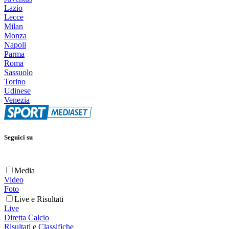
Lazio
Lecce
Milan
Monza
Napoli
Parma
Roma
Sassuolo
Torino
Udinese
Venezia
Seguici su
Media
Video
Foto
Live e Risultati
Live
Diretta Calcio
Risultati e Classifiche