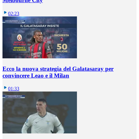
Melbourne City
02:23
Ecco la nuova strategia del Galatasaray per
convincere Leao e il Milan
01:33