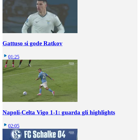
Gattuso si gode Ratkov
01:25
Napoli-Celta Vigo 1-1: guarda gli highlights
02:05