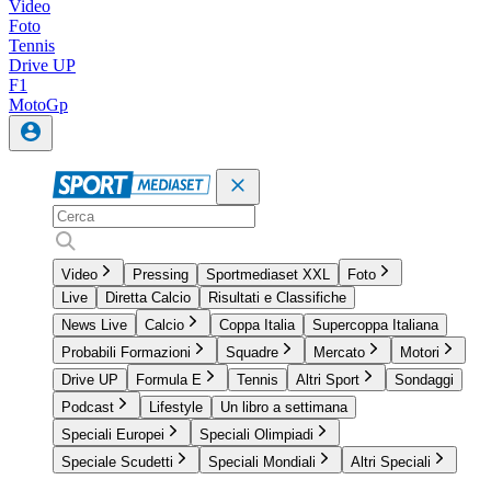
Video
Foto
Tennis
Drive UP
F1
MotoGp
Video
Pressing
Sportmediaset XXL
Foto
Live
Diretta Calcio
Risultati e Classifiche
News Live
Calcio
Coppa Italia
Supercoppa Italiana
Probabili Formazioni
Squadre
Mercato
Motori
Drive UP
Formula E
Tennis
Altri Sport
Sondaggi
Podcast
Lifestyle
Un libro a settimana
Speciali Europei
Speciali Olimpiadi
Speciale Scudetti
Speciali Mondiali
Altri Speciali