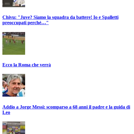
Chivu: "Juve? Siamo la squadra da battere! Io e Spalletti
preoccupati perché…"
Ecco la Roma che verrà
Addio a Jorge Messi: scomparso a 68 anni il padre e la guida di
Leo