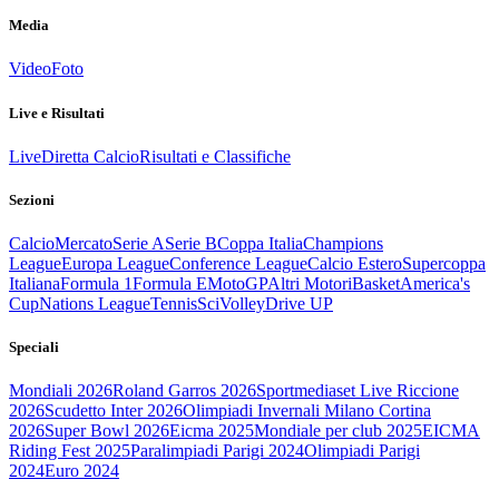
Media
Video
Foto
Live e Risultati
Live
Diretta Calcio
Risultati e Classifiche
Sezioni
Calcio
Mercato
Serie A
Serie B
Coppa Italia
Champions
League
Europa League
Conference League
Calcio Estero
Supercoppa
Italiana
Formula 1
Formula E
MotoGP
Altri Motori
Basket
America's
Cup
Nations League
Tennis
Sci
Volley
Drive UP
Speciali
Mondiali 2026
Roland Garros 2026
Sportmediaset Live Riccione
2026
Scudetto Inter 2026
Olimpiadi Invernali Milano Cortina
2026
Super Bowl 2026
Eicma 2025
Mondiale per club 2025
EICMA
Riding Fest 2025
Paralimpiadi Parigi 2024
Olimpiadi Parigi
2024
Euro 2024