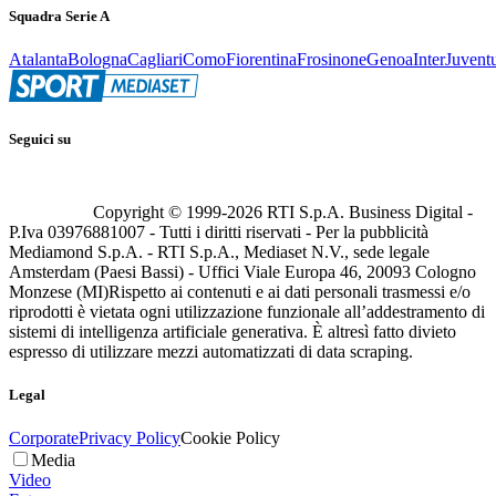
Squadra Serie A
Atalanta
Bologna
Cagliari
Como
Fiorentina
Frosinone
Genoa
Inter
Juvent
Seguici su
Copyright © 1999-
2026
RTI S.p.A. Business Digital -
P.Iva 03976881007 - Tutti i diritti riservati - Per la pubblicità
Mediamond S.p.A. - RTI S.p.A., Mediaset N.V., sede legale
Amsterdam (Paesi Bassi) - Uffici Viale Europa 46, 20093 Cologno
Monzese (MI)
Rispetto ai contenuti e ai dati personali trasmessi e/o
riprodotti è vietata ogni utilizzazione funzionale all’addestramento di
sistemi di intelligenza artificiale generativa. È altresì fatto divieto
espresso di utilizzare mezzi automatizzati di data scraping.
Legal
Corporate
Privacy Policy
Cookie Policy
Media
Video