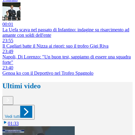
00:01
La Uefa scava nel passato di Infantino: indagine su risarcimento ad
amante con soldi dell'ente
23:55
Il Cagliari batte il Nizza ai rigori: suo il trofeo Gigi Riva
23:49
Napoli, Di Lorenzo: "Un buon test, sappiamo di essere una squadra
forte"
23:40
Genoa ko con il Deportivo nel Trofeo Spagnolo
Ultimi video
Vedi tutti
01:33