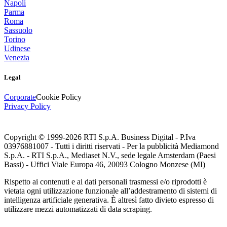
Napoli
Parma
Roma
Sassuolo
Torino
Udinese
Venezia
Legal
Corporate
Cookie Policy
Privacy Policy
Copyright © 1999-
2026
RTI S.p.A. Business Digital - P.Iva
03976881007 - Tutti i diritti riservati - Per la pubblicità Mediamond
S.p.A. - RTI S.p.A., Mediaset N.V., sede legale Amsterdam (Paesi
Bassi) - Uffici Viale Europa 46, 20093 Cologno Monzese (MI)
Rispetto ai contenuti e ai dati personali trasmessi e/o riprodotti è
vietata ogni utilizzazione funzionale all’addestramento di sistemi di
intelligenza artificiale generativa. È altresì fatto divieto espresso di
utilizzare mezzi automatizzati di data scraping.