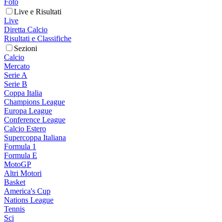
Foto
Live e Risultati
Live
Diretta Calcio
Risultati e Classifiche
Sezioni
Calcio
Mercato
Serie A
Serie B
Coppa Italia
Champions League
Europa League
Conference League
Calcio Estero
Supercoppa Italiana
Formula 1
Formula E
MotoGP
Altri Motori
Basket
America's Cup
Nations League
Tennis
Sci