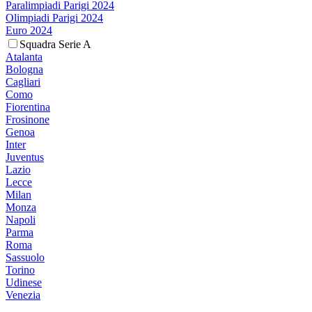
Paralimpiadi Parigi 2024
Olimpiadi Parigi 2024
Euro 2024
Squadra Serie A
Atalanta
Bologna
Cagliari
Como
Fiorentina
Frosinone
Genoa
Inter
Juventus
Lazio
Lecce
Milan
Monza
Napoli
Parma
Roma
Sassuolo
Torino
Udinese
Venezia