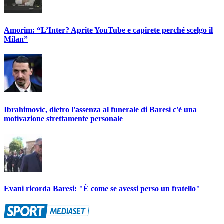
Amorim: “L’Inter? Aprite YouTube e capirete perché scelgo il
Milan”
Ibrahimovic, dietro l'assenza al funerale di Baresi c'è una
motivazione strettamente personale
Evani ricorda Baresi: "È come se avessi perso un fratello"