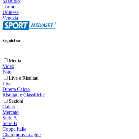
Sassuolo
Torino
Udinese
Venezia
Seguici su
Media
Video
Foto
Live e Risultati
Live
Diretta Calcio
Risultati e Classifiche
Sezioni
Calcio
Mercato
Serie A
Serie B
Coppa Italia
Champions League