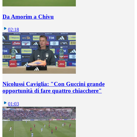
Da Amorim a Chivu
02:18
Nicolussi Caviglia: "Con Guccini grande
opportunità di fare quattro chiacchere"
01:03