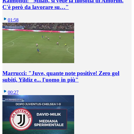
Raimondi: "Milan, si vede la filosofia di Amorim.
C'è però da lavorare su…"
01:58
Marrucci: "Juve, quante note positive! Zero gol
subiti, Yildiz e... l'uomo in più"
00:27