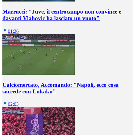
Marrucci: "Juve, il centrocampo non convince e
davanti Vlahovic ha lasciato un vuoto"
01:26
Calciomercato, Accomando: "Napoli, ecco cosa
succede con Lukaku"
02:03