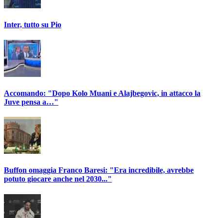
Inter, tutto su Pio
Accomando: "Dopo Kolo Muani e Alajbegovic, in attacco la
Juve pensa a…"
Buffon omaggia Franco Baresi: "Era incredibile, avrebbe
potuto giocare anche nel 2030..."