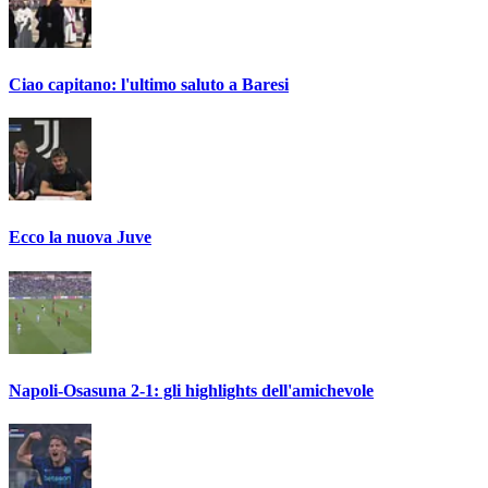
Ciao capitano: l'ultimo saluto a Baresi
Ecco la nuova Juve
Napoli-Osasuna 2-1: gli highlights dell'amichevole