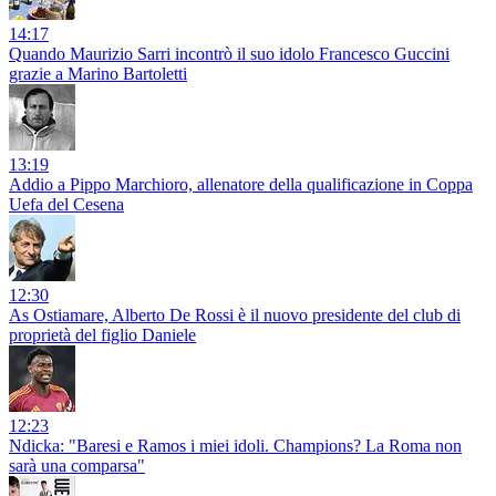
14:17
Quando Maurizio Sarri incontrò il suo idolo Francesco Guccini
grazie a Marino Bartoletti
13:19
Addio a Pippo Marchioro, allenatore della qualificazione in Coppa
Uefa del Cesena
12:30
As Ostiamare, Alberto De Rossi è il nuovo presidente del club di
proprietà del figlio Daniele
12:23
Ndicka: "Baresi e Ramos i miei idoli. Champions? La Roma non
sarà una comparsa"