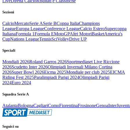
Live
Diretta Calcio
Risultati e Classifiche
Sezioni
Calcio
Mercato
Serie A
Serie B
Coppa Italia
Champions
League
Europa League
Conference League
Calcio Estero
Supercoppa
Italiana
Formula 1
Formula E
MotoGP
Altri Motori
Basket
America's
Cup
Nations League
Tennis
Sci
Volley
Drive UP
Speciali
Mondiali 2026
Roland Garros 2026
Sportmediaset Live Riccione
2026
Scudetto Inter 2026
Olimpiadi Invernali Milano Cortina
2026
Super Bowl 2026
Eicma 2025
Mondiale per club 2025
EICMA
Riding Fest 2025
Paralimpiadi Parigi 2024
Olimpiadi Parigi
2024
Euro 2024
Squadra Serie A
Atalanta
Bologna
Cagliari
Como
Fiorentina
Frosinone
Genoa
Inter
Juvent
Seguici su