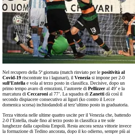
Nel recupero della 5ª giornata (match rinviato per le
positività al
Covid-19
riscontrate tra i lagunari), il
Venezia
si impone per 2-0
sull’Entella
e vola al terzo posto in classifica. Decisive, dopo un
primo tempo avaro di emozioni, l’autorete di
Pellizzer
al 49’ e la
marcatura di
Ceccaroni
al 77’. La squadra di
Zanetti
dà così il
secondo dispiacere consecutivo ai liguri (ko contro il Lecce
domenica scorsa) inchiodandoli al terz’ultimo posto in graduatoria.
Terza vittoria nelle ultime quattro uscite per il Venezia che, battendo
2-0 l’Entella, risale fino al terzo posto in classifica a tre sole
lunghezze dalla capolista Empoli. Resta ancora senza vittorie invece
la formazione di Tedino ancorata, dopo il ko odierno, sempre più ai