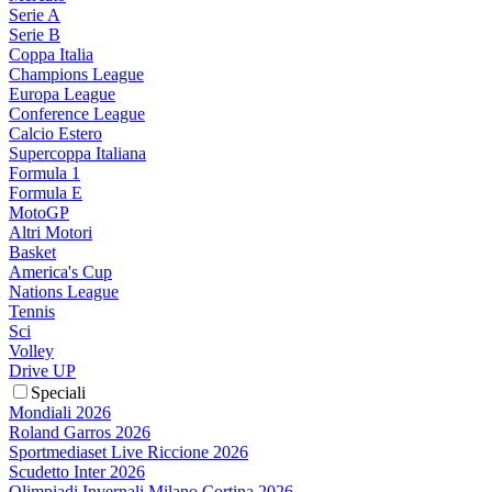
Serie A
Serie B
Coppa Italia
Champions League
Europa League
Conference League
Calcio Estero
Supercoppa Italiana
Formula 1
Formula E
MotoGP
Altri Motori
Basket
America's Cup
Nations League
Tennis
Sci
Volley
Drive UP
Speciali
Mondiali 2026
Roland Garros 2026
Sportmediaset Live Riccione 2026
Scudetto Inter 2026
Olimpiadi Invernali Milano Cortina 2026