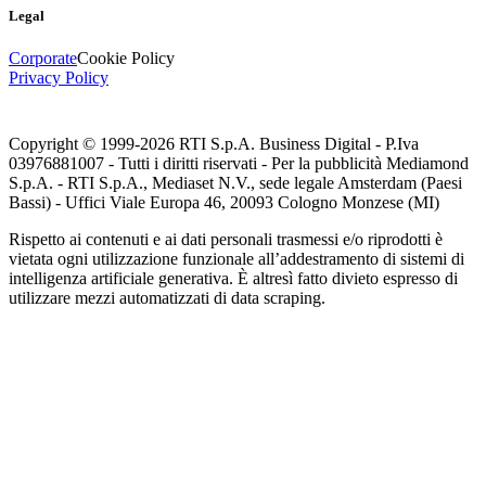
Legal
Corporate
Cookie Policy
Privacy Policy
Copyright © 1999-
2026
RTI S.p.A. Business Digital - P.Iva
03976881007 - Tutti i diritti riservati - Per la pubblicità Mediamond
S.p.A. - RTI S.p.A., Mediaset N.V., sede legale Amsterdam (Paesi
Bassi) - Uffici Viale Europa 46, 20093 Cologno Monzese (MI)
Rispetto ai contenuti e ai dati personali trasmessi e/o riprodotti è
vietata ogni utilizzazione funzionale all’addestramento di sistemi di
intelligenza artificiale generativa. È altresì fatto divieto espresso di
utilizzare mezzi automatizzati di data scraping.