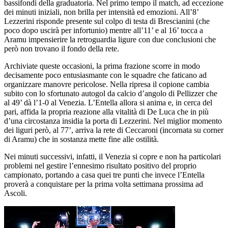
bassifondi della graduatoria. Nel primo tempo il match, ad eccezione
dei minuti iniziali, non brilla per intensità ed emozioni. All’8’
Lezzerini risponde presente sul colpo di testa di Brescianini (che
poco dopo uscirà per infortunio) mentre all’11’ e al 16’ tocca a
Aramu impensierire la retroguardia ligure con due conclusioni che
però non trovano il fondo della rete.
Archiviate queste occasioni, la prima frazione scorre in modo
decisamente poco entusiasmante con le squadre che faticano ad
organizzare manovre pericolose. Nella ripresa il copione cambia
subito con lo sfortunato autogol da calcio d’angolo di Pellizzer che
al 49’ dà l’1-0 al Venezia. L’Entella allora si anima e, in cerca del
pari, affida la propria reazione alla vitalità di De Luca che in più
d’una circostanza insidia la porta di Lezzerini. Nel miglior momento
dei liguri però, al 77’, arriva la rete di Ceccaroni (incornata su corner
di Aramu) che in sostanza mette fine alle ostilità.
Nei minuti successivi, infatti, il Venezia si copre e non ha particolari
problemi nel gestire l’ennesimo risultato positivo del proprio
campionato, portando a casa quei tre punti che invece l’Entella
proverà a conquistare per la prima volta settimana prossima ad
Ascoli.