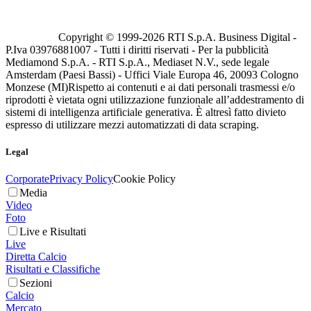
Copyright © 1999-
2026
RTI S.p.A. Business Digital -
P.Iva 03976881007 - Tutti i diritti riservati - Per la pubblicità
Mediamond S.p.A. - RTI S.p.A., Mediaset N.V., sede legale
Amsterdam (Paesi Bassi) - Uffici Viale Europa 46, 20093 Cologno
Monzese (MI)
Rispetto ai contenuti e ai dati personali trasmessi e/o
riprodotti è vietata ogni utilizzazione funzionale all’addestramento di
sistemi di intelligenza artificiale generativa. È altresì fatto divieto
espresso di utilizzare mezzi automatizzati di data scraping.
Legal
Corporate
Privacy Policy
Cookie Policy
Media
Video
Foto
Live e Risultati
Live
Diretta Calcio
Risultati e Classifiche
Sezioni
Calcio
Mercato