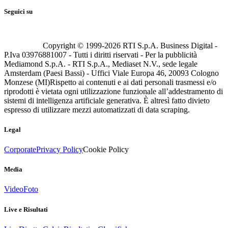
Seguici su
Copyright © 1999-
2026
RTI S.p.A. Business Digital -
P.Iva 03976881007 - Tutti i diritti riservati - Per la pubblicità
Mediamond S.p.A. - RTI S.p.A., Mediaset N.V., sede legale
Amsterdam (Paesi Bassi) - Uffici Viale Europa 46, 20093 Cologno
Monzese (MI)
Rispetto ai contenuti e ai dati personali trasmessi e/o
riprodotti è vietata ogni utilizzazione funzionale all’addestramento di
sistemi di intelligenza artificiale generativa. È altresì fatto divieto
espresso di utilizzare mezzi automatizzati di data scraping.
Legal
Corporate
Privacy Policy
Cookie Policy
Media
Video
Foto
Live e Risultati