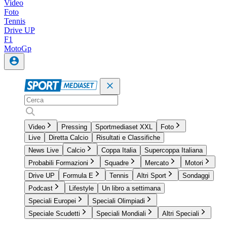
Video
Foto
Tennis
Drive UP
F1
MotoGp
Video
Pressing
Sportmediaset XXL
Foto
Live
Diretta Calcio
Risultati e Classifiche
News Live
Calcio
Coppa Italia
Supercoppa Italiana
Probabili Formazioni
Squadre
Mercato
Motori
Drive UP
Formula E
Tennis
Altri Sport
Sondaggi
Podcast
Lifestyle
Un libro a settimana
Speciali Europei
Speciali Olimpiadi
Speciale Scudetti
Speciali Mondiali
Altri Speciali