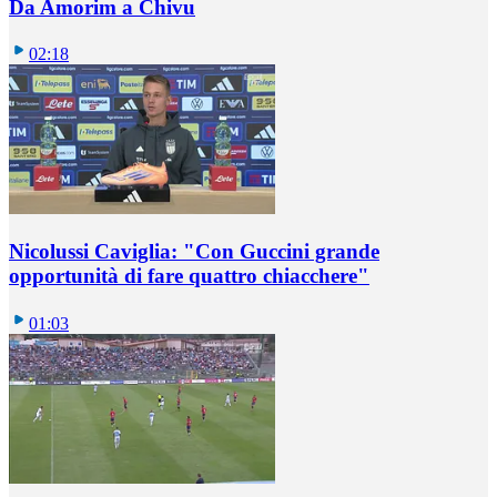
Da Amorim a Chivu
02:18
Nicolussi Caviglia: "Con Guccini grande
opportunità di fare quattro chiacchere"
01:03