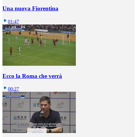
Una nuova Fiorentina
01:47
Ecco la Roma che verrà
00:27