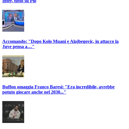
Inter, tutto su Pio
Accomando: "Dopo Kolo Muani e Alajbegovic, in attacco la
Juve pensa a…"
Buffon omaggia Franco Baresi: "Era incredibile, avrebbe
potuto giocare anche nel 2030..."