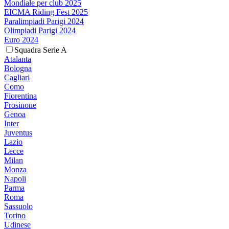
Mondiale per club 2025
EICMA Riding Fest 2025
Paralimpiadi Parigi 2024
Olimpiadi Parigi 2024
Euro 2024
Squadra Serie A
Atalanta
Bologna
Cagliari
Como
Fiorentina
Frosinone
Genoa
Inter
Juventus
Lazio
Lecce
Milan
Monza
Napoli
Parma
Roma
Sassuolo
Torino
Udinese