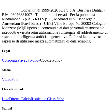
Copyright © 1999-
2026
RTI S.p.A. Business Digital -
P.Iva 03976881007 - Tutti i diritti riservati - Per la pubblicità
Mediamond S.p.A. - RTI S.p.A., Mediaset N.V., sede legale
Amsterdam (Paesi Bassi) - Uffici Viale Europa 46, 20093 Cologno
Monzese (MI)
Rispetto ai contenuti e ai dati personali trasmessi e/o
riprodotti è vietata ogni utilizzazione funzionale all’addestramento di
sistemi di intelligenza artificiale generativa. È altresì fatto divieto
espresso di utilizzare mezzi automatizzati di data scraping.
Legal
Corporate
Privacy Policy
Cookie Policy
Media
Video
Foto
Live e Risultati
Live
Diretta Calcio
Risultati e Classifiche
Sezioni