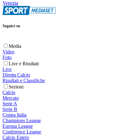
Venezia
Seguici su
Media
Video
Foto
Live e Risultati
Live
Diretta Calcio
Risultati e Classifiche
Sezioni
Calcio
Mercato
Serie A
Serie B
Coppa Italia
Champions League
Europa League
Conference League
Calcio Estero