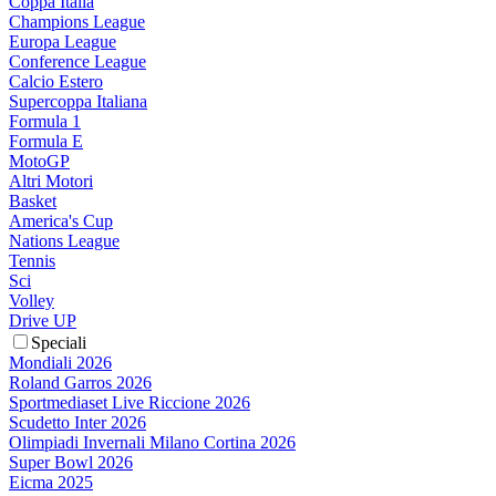
Coppa Italia
Champions League
Europa League
Conference League
Calcio Estero
Supercoppa Italiana
Formula 1
Formula E
MotoGP
Altri Motori
Basket
America's Cup
Nations League
Tennis
Sci
Volley
Drive UP
Speciali
Mondiali 2026
Roland Garros 2026
Sportmediaset Live Riccione 2026
Scudetto Inter 2026
Olimpiadi Invernali Milano Cortina 2026
Super Bowl 2026
Eicma 2025