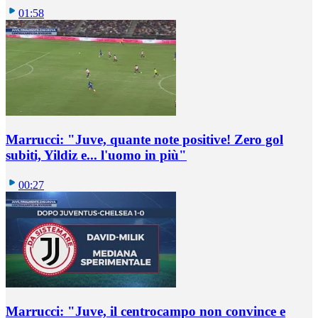
01:58
Marrucci: "Juve, quante note positive! Zero gol
subiti, Yildiz e... l'uomo in più"
00:27
Marrucci: "Juve, il centrocampo non convince e