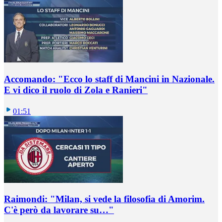
Accomando: "Ecco lo staff di Mancini in Nazionale.
E vi dico il ruolo di Zola e Ranieri"
01:51
Raimondi: "Milan, si vede la filosofia di Amorim.
C'è però da lavorare su…"