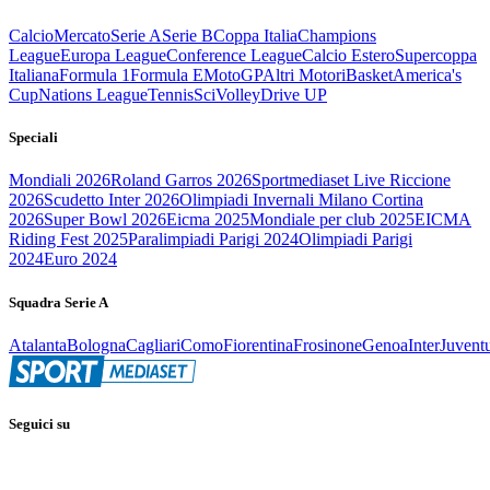
Calcio
Mercato
Serie A
Serie B
Coppa Italia
Champions
League
Europa League
Conference League
Calcio Estero
Supercoppa
Italiana
Formula 1
Formula E
MotoGP
Altri Motori
Basket
America's
Cup
Nations League
Tennis
Sci
Volley
Drive UP
Speciali
Mondiali 2026
Roland Garros 2026
Sportmediaset Live Riccione
2026
Scudetto Inter 2026
Olimpiadi Invernali Milano Cortina
2026
Super Bowl 2026
Eicma 2025
Mondiale per club 2025
EICMA
Riding Fest 2025
Paralimpiadi Parigi 2024
Olimpiadi Parigi
2024
Euro 2024
Squadra Serie A
Atalanta
Bologna
Cagliari
Como
Fiorentina
Frosinone
Genoa
Inter
Juvent
Seguici su