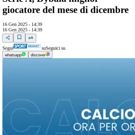
giocatore del mese di dicembre
16 Gen 2025 - 14:39
16 Gen 2025 - 14:39
Segui
su
Seguici su
whatsapp
discover