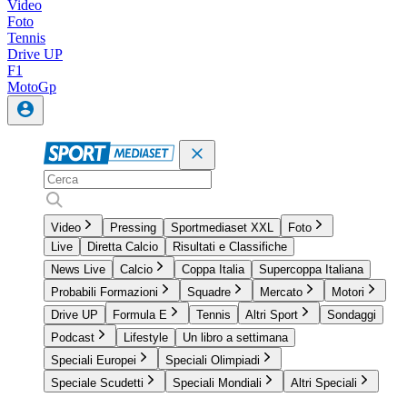
Video
Foto
Tennis
Drive UP
F1
MotoGp
Video
Pressing
Sportmediaset XXL
Foto
Live
Diretta Calcio
Risultati e Classifiche
News Live
Calcio
Coppa Italia
Supercoppa Italiana
Probabili Formazioni
Squadre
Mercato
Motori
Drive UP
Formula E
Tennis
Altri Sport
Sondaggi
Podcast
Lifestyle
Un libro a settimana
Speciali Europei
Speciali Olimpiadi
Speciale Scudetti
Speciali Mondiali
Altri Speciali