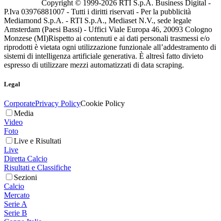
Copyright © 1999-
2026
RTI S.p.A. Business Digital -
P.Iva 03976881007 - Tutti i diritti riservati - Per la pubblicità
Mediamond S.p.A. - RTI S.p.A., Mediaset N.V., sede legale
Amsterdam (Paesi Bassi) - Uffici Viale Europa 46, 20093 Cologno
Monzese (MI)
Rispetto ai contenuti e ai dati personali trasmessi e/o
riprodotti è vietata ogni utilizzazione funzionale all’addestramento di
sistemi di intelligenza artificiale generativa. È altresì fatto divieto
espresso di utilizzare mezzi automatizzati di data scraping.
Legal
Corporate
Privacy Policy
Cookie Policy
Media
Video
Foto
Live e Risultati
Live
Diretta Calcio
Risultati e Classifiche
Sezioni
Calcio
Mercato
Serie A
Serie B