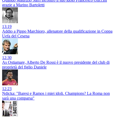
Quando Maurizio Sarri incontrò il suo idolo Francesco Guccini
grazie a Marino Bartoletti
13:19
Addio a Pippo Marchioro, allenatore della qualificazione in Coppa
Uefa del Cesena
12:30
As Ostiamare, Alberto De Rossi è il nuovo presidente del club di
proprietà del figlio Daniele
12:23
Ndicka: "Baresi e Ramos i miei idoli. Champions? La Roma non
sarà una comparsa"