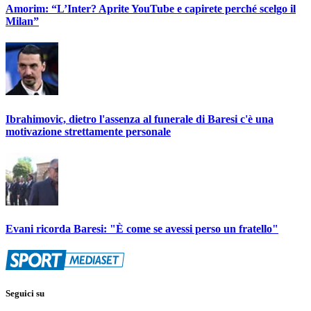
Amorim: “L’Inter? Aprite YouTube e capirete perché scelgo il
Milan”
Ibrahimovic, dietro l'assenza al funerale di Baresi c'è una
motivazione strettamente personale
Evani ricorda Baresi: "È come se avessi perso un fratello"
Seguici su