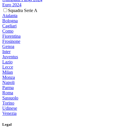
Euro 2024
Squadra Serie A
Atalanta
Bologna
Cagliari
Como
Fiorentina
Frosinone
Genoa
Inter
Juventus
Lazio
Lecce
Milan
Monza
Napoli
Parma
Roma
Sassuolo
Torino
Udinese
Venezia
Legal