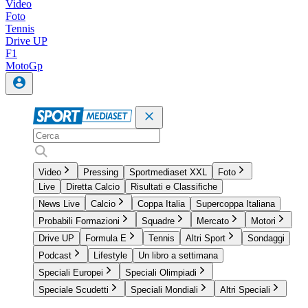
Video
Foto
Tennis
Drive UP
F1
MotoGp
Video
Pressing
Sportmediaset XXL
Foto
Live
Diretta Calcio
Risultati e Classifiche
News Live
Calcio
Coppa Italia
Supercoppa Italiana
Probabili Formazioni
Squadre
Mercato
Motori
Drive UP
Formula E
Tennis
Altri Sport
Sondaggi
Podcast
Lifestyle
Un libro a settimana
Speciali Europei
Speciali Olimpiadi
Speciale Scudetti
Speciali Mondiali
Altri Speciali