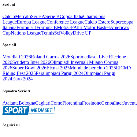
Sezioni
Calcio
Mercato
Serie A
Serie B
Coppa Italia
Champions
League
Europa League
Conference League
Calcio Estero
Supercoppa
Italiana
Formula 1
Formula E
MotoGP
Altri Motori
Basket
America's
Cup
Nations League
Tennis
Sci
Volley
Drive UP
Speciali
Mondiali 2026
Roland Garros 2026
Sportmediaset Live Riccione
2026
Scudetto Inter 2026
Olimpiadi Invernali Milano Cortina
2026
Super Bowl 2026
Eicma 2025
Mondiale per club 2025
EICMA
Riding Fest 2025
Paralimpiadi Parigi 2024
Olimpiadi Parigi
2024
Euro 2024
Squadra Serie A
Atalanta
Bologna
Cagliari
Como
Fiorentina
Frosinone
Genoa
Inter
Juvent
Seguici su