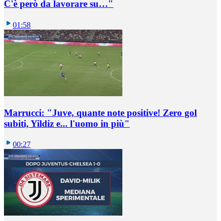
C'è però da lavorare su…"
01:58
Marrucci: "Juve, quante note positive! Zero gol
subiti, Yildiz e... l'uomo in più"
00:27