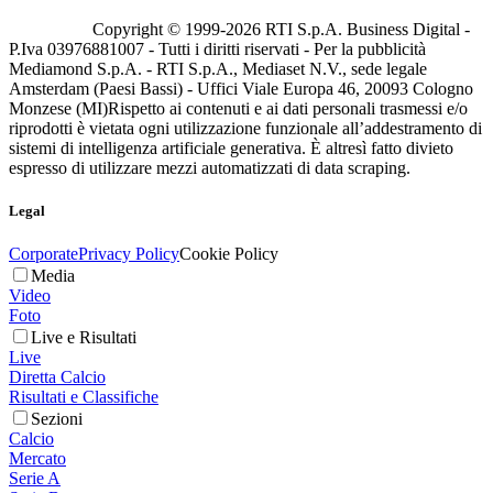
Copyright © 1999-
2026
RTI S.p.A. Business Digital -
P.Iva 03976881007 - Tutti i diritti riservati - Per la pubblicità
Mediamond S.p.A. - RTI S.p.A., Mediaset N.V., sede legale
Amsterdam (Paesi Bassi) - Uffici Viale Europa 46, 20093 Cologno
Monzese (MI)
Rispetto ai contenuti e ai dati personali trasmessi e/o
riprodotti è vietata ogni utilizzazione funzionale all’addestramento di
sistemi di intelligenza artificiale generativa. È altresì fatto divieto
espresso di utilizzare mezzi automatizzati di data scraping.
Legal
Corporate
Privacy Policy
Cookie Policy
Media
Video
Foto
Live e Risultati
Live
Diretta Calcio
Risultati e Classifiche
Sezioni
Calcio
Mercato
Serie A