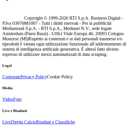
Copyright © 1999-
2026
RTI S.p.A. Business Digital -
P.Iva 03976881007 - Tutti i diritti riservati - Per la pubblicità
Mediamond S.p.A. - RTI S.p.A., Mediaset N.V., sede legale
Amsterdam (Paesi Bassi) - Uffici Viale Europa 46, 20093 Cologno
Monzese (MI)
Rispetto ai contenuti e ai dati personali trasmessi e/o
riprodotti è vietata ogni utilizzazione funzionale all’addestramento di
sistemi di intelligenza artificiale generativa. È altresì fatto divieto
espresso di utilizzare mezzi automatizzati di data scraping.
Legal
Corporate
Privacy Policy
Cookie Policy
Media
Video
Foto
Live e Risultati
Live
Diretta Calcio
Risultati e Classifiche