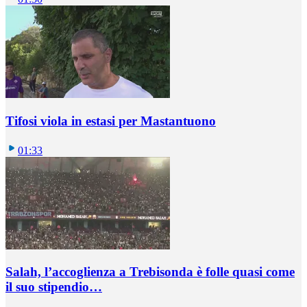
Tifosi viola in estasi per Mastantuono
01:33
Salah, l’accoglienza a Trebisonda è folle quasi come
il suo stipendio…