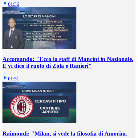
01:36
Accomando: "Ecco lo staff di Mancini in Nazionale.
E vi dico il ruolo di Zola e Ranieri"
01:51
Raimondi: "Milan, si vede la filosofia di Amorim.