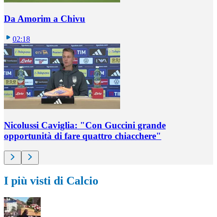
Da Amorim a Chivu
02:18
Nicolussi Caviglia: "Con Guccini grande
opportunità di fare quattro chiacchere"
I più visti di Calcio