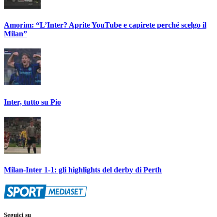
Amorim: “L’Inter? Aprite YouTube e capirete perché scelgo il
Milan”
Inter, tutto su Pio
Milan-Inter 1-1: gli highlights del derby di Perth
Seguici su