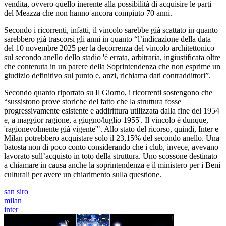
vendita, ovvero quello inerente alla possibilità di acquisire le parti
del Meazza che non hanno ancora compiuto 70 anni.
Secondo i ricorrenti, infatti, il vincolo sarebbe già scattato in quanto
sarebbero già trascorsi gli anni in quanto “l’indicazione della data
del 10 novembre 2025 per la decorrenza del vincolo architettonico
sul secondo anello dello stadio 'è errata, arbitraria, ingiustificata oltre
che contenuta in un parere della Soprintendenza che non esprime un
giudizio definitivo sul punto e, anzi, richiama dati contraddittori”.
Secondo quanto riportato su Il Giorno, i ricorrenti sostengono che
“sussistono prove storiche del fatto che la struttura fosse
progressivamente esistente e addirittura utilizzata dalla fine del 1954
e, a maggior ragione, a giugno/luglio 1955'. Il vincolo è dunque,
'ragionevolmente già vigente'". Allo stato del ricorso, quindi, Inter e
Milan potrebbero acquistare solo il 23,15% del secondo anello. Una
batosta non di poco conto considerando che i club, invece, avevano
lavorato sull’acquisto in toto della struttura. Uno scossone destinato
a chiamare in causa anche la soprintendenza e il ministero per i Beni
culturali per avere un chiarimento sulla questione.
san siro
milan
inter