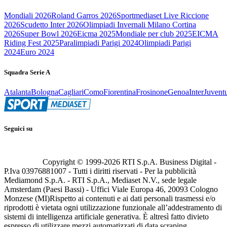
Mondiali 2026
Roland Garros 2026
Sportmediaset Live Riccione
2026
Scudetto Inter 2026
Olimpiadi Invernali Milano Cortina
2026
Super Bowl 2026
Eicma 2025
Mondiale per club 2025
EICMA
Riding Fest 2025
Paralimpiadi Parigi 2024
Olimpiadi Parigi
2024
Euro 2024
Squadra Serie A
Atalanta
Bologna
Cagliari
Como
Fiorentina
Frosinone
Genoa
Inter
Juvent
Seguici su
Copyright © 1999-
2026
RTI S.p.A. Business Digital -
P.Iva 03976881007 - Tutti i diritti riservati - Per la pubblicità
Mediamond S.p.A. - RTI S.p.A., Mediaset N.V., sede legale
Amsterdam (Paesi Bassi) - Uffici Viale Europa 46, 20093 Cologno
Monzese (MI)
Rispetto ai contenuti e ai dati personali trasmessi e/o
riprodotti è vietata ogni utilizzazione funzionale all’addestramento di
sistemi di intelligenza artificiale generativa. È altresì fatto divieto
espresso di utilizzare mezzi automatizzati di data scraping.