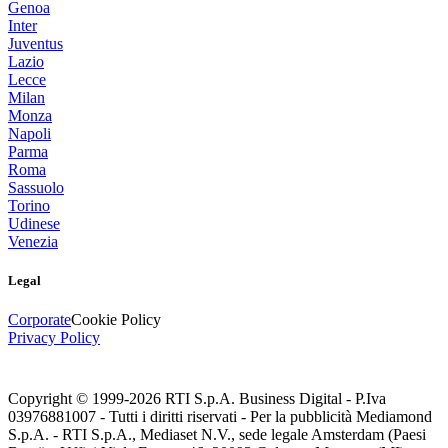
Genoa
Inter
Juventus
Lazio
Lecce
Milan
Monza
Napoli
Parma
Roma
Sassuolo
Torino
Udinese
Venezia
Legal
Corporate
Cookie Policy
Privacy Policy
Copyright © 1999-
2026
RTI S.p.A. Business Digital - P.Iva
03976881007 - Tutti i diritti riservati - Per la pubblicità Mediamond
S.p.A. - RTI S.p.A., Mediaset N.V., sede legale Amsterdam (Paesi