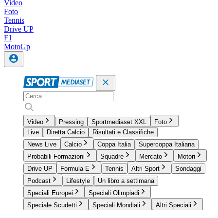
Video
Foto
Tennis
Drive UP
F1
MotoGp
Video
Pressing
Sportmediaset XXL
Foto
Live
Diretta Calcio
Risultati e Classifiche
News Live
Calcio
Coppa Italia
Supercoppa Italiana
Probabili Formazioni
Squadre
Mercato
Motori
Drive UP
Formula E
Tennis
Altri Sport
Sondaggi
Podcast
Lifestyle
Un libro a settimana
Speciali Europei
Speciali Olimpiadi
Speciale Scudetti
Speciali Mondiali
Altri Speciali