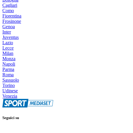
Cagliari
Como
Fiorentina
Frosinone
Genoa
Inter
Juventus
Lazio
Lecce
Milan
Monza
Napoli
Parma
Roma
Sassuolo
Torino
Udinese
Venezia
Seguici su