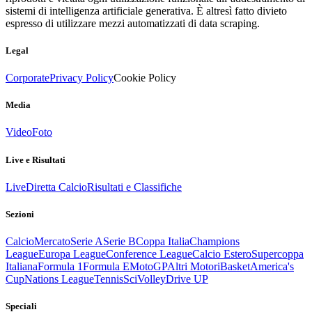
sistemi di intelligenza artificiale generativa. È altresì fatto divieto
espresso di utilizzare mezzi automatizzati di data scraping.
Legal
Corporate
Privacy Policy
Cookie Policy
Media
Video
Foto
Live e Risultati
Live
Diretta Calcio
Risultati e Classifiche
Sezioni
Calcio
Mercato
Serie A
Serie B
Coppa Italia
Champions
League
Europa League
Conference League
Calcio Estero
Supercoppa
Italiana
Formula 1
Formula E
MotoGP
Altri Motori
Basket
America's
Cup
Nations League
Tennis
Sci
Volley
Drive UP
Speciali