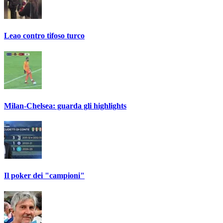
Leao contro tifoso turco
Milan-Chelsea: guarda gli highlights
Il poker dei "campioni"