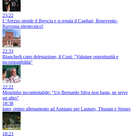
23:22
L'Arezzo stende il Brescia e si regala il Cagliari, Benevento-
Ravenna pirotecnico!
22:33
Bianchedi capo delegazione, il Coni: "Valutare opportunità e
incompatibilità"
22:22
Mourinho incontentabile: "Un Bernardo Silva non basta, ne serve
un altro"
18:38
Inter, primo allenamento ad Appiano per Lautaro, Thuram e Stones
18:23