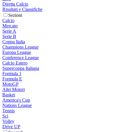
Diretta Calcio
Risultati e Classifiche
Sezioni
Calcio
Mercato
Serie A
Serie B
Coppa Italia
Champions League
Europa League
Conference League
Calcio Estero
Supercoppa Italiana
Formula 1
Formula E
MotoGP
Altri Motori
Basket
America's Cup
Nations League
Tennis
Sci
Volley
Drive UP