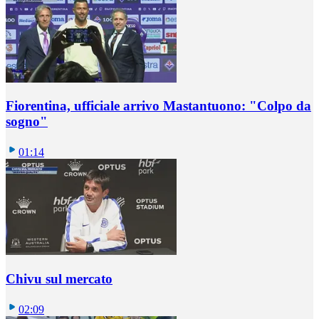
Fiorentina, ufficiale arrivo Mastantuono: "Colpo da
sogno"
01:14
Chivu sul mercato
02:09