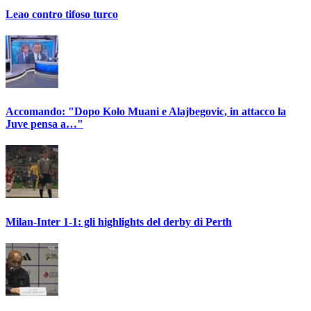
Leao contro tifoso turco
Accomando: "Dopo Kolo Muani e Alajbegovic, in attacco la
Juve pensa a…"
Milan-Inter 1-1: gli highlights del derby di Perth