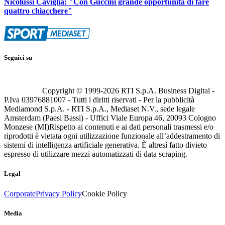
Nicolussi Caviglia: "Con Guccini grande opportunità di fare
quattro chiacchere"
Seguici su
Copyright © 1999-
2026
RTI S.p.A. Business Digital -
P.Iva 03976881007 - Tutti i diritti riservati - Per la pubblicità
Mediamond S.p.A. - RTI S.p.A., Mediaset N.V., sede legale
Amsterdam (Paesi Bassi) - Uffici Viale Europa 46, 20093 Cologno
Monzese (MI)
Rispetto ai contenuti e ai dati personali trasmessi e/o
riprodotti è vietata ogni utilizzazione funzionale all’addestramento di
sistemi di intelligenza artificiale generativa. È altresì fatto divieto
espresso di utilizzare mezzi automatizzati di data scraping.
Legal
Corporate
Privacy Policy
Cookie Policy
Media