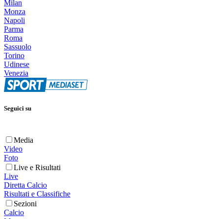
Milan
Monza
Napoli
Parma
Roma
Sassuolo
Torino
Udinese
Venezia
Seguici su
Media
Video
Foto
Live e Risultati
Live
Diretta Calcio
Risultati e Classifiche
Sezioni
Calcio