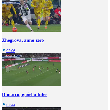
Zhegrova, anno zero
02:06
Dimarco, gioiello Inter
02:44