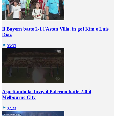
Il Bayern batte 2-1 l'Aston Villa, in gol Kim e Luis
Diaz
03:33
Aspettando la Juve, il Palermo batte 2-0 il
Melbourne City
02:23