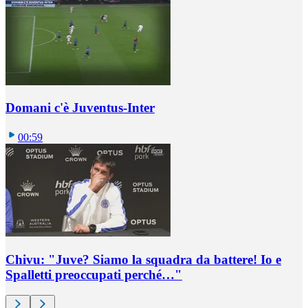
Domani c'è Juventus-Inter
00:59
Chivu: "Juve? Siamo la squadra da battere! Io e
Spalletti preoccupati perché…"