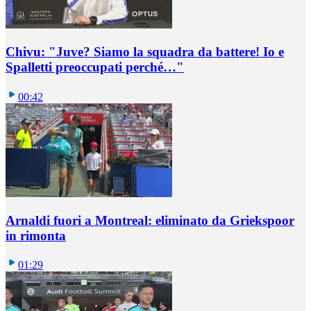
Chivu: "Juve? Siamo la squadra da battere! Io e
Spalletti preoccupati perché…"
00:42
Arnaldi fuori a Montreal: eliminato da Griekspoor
in rimonta
01:29