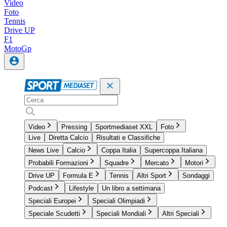
Video
Foto
Tennis
Drive UP
F1
MotoGp
Video
Pressing
Sportmediaset XXL
Foto
Live
Diretta Calcio
Risultati e Classifiche
News Live
Calcio
Coppa Italia
Supercoppa Italiana
Probabili Formazioni
Squadre
Mercato
Motori
Drive UP
Formula E
Tennis
Altri Sport
Sondaggi
Podcast
Lifestyle
Un libro a settimana
Speciali Europei
Speciali Olimpiadi
Speciale Scudetti
Speciali Mondiali
Altri Speciali