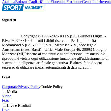
Atalanta
Bologna
Cagliari
Como
Fiorentina
Frosinone
Genoa
Inter
Juvent
Seguici su
Copyright © 1999-
2026
RTI S.p.A. Business Digital -
P.Iva 03976881007 - Tutti i diritti riservati - Per la pubblicità
Mediamond S.p.A. - RTI S.p.A., Mediaset N.V., sede legale
Amsterdam (Paesi Bassi) - Uffici Viale Europa 46, 20093 Cologno
Monzese (MI)
Rispetto ai contenuti e ai dati personali trasmessi e/o
riprodotti è vietata ogni utilizzazione funzionale all’addestramento di
sistemi di intelligenza artificiale generativa. È altresì fatto divieto
espresso di utilizzare mezzi automatizzati di data scraping.
Legal
Corporate
Privacy Policy
Cookie Policy
Media
Video
Foto
Live e Risultati
Live