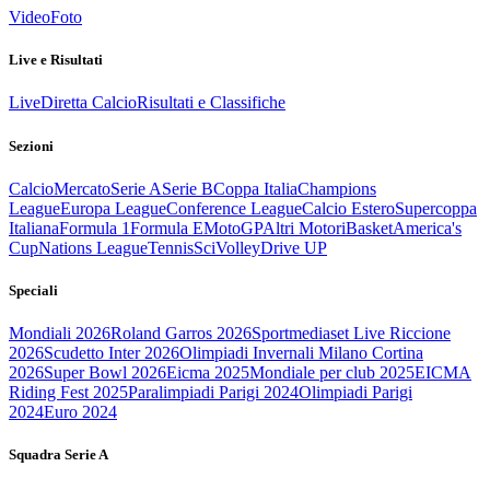
Video
Foto
Live e Risultati
Live
Diretta Calcio
Risultati e Classifiche
Sezioni
Calcio
Mercato
Serie A
Serie B
Coppa Italia
Champions
League
Europa League
Conference League
Calcio Estero
Supercoppa
Italiana
Formula 1
Formula E
MotoGP
Altri Motori
Basket
America's
Cup
Nations League
Tennis
Sci
Volley
Drive UP
Speciali
Mondiali 2026
Roland Garros 2026
Sportmediaset Live Riccione
2026
Scudetto Inter 2026
Olimpiadi Invernali Milano Cortina
2026
Super Bowl 2026
Eicma 2025
Mondiale per club 2025
EICMA
Riding Fest 2025
Paralimpiadi Parigi 2024
Olimpiadi Parigi
2024
Euro 2024
Squadra Serie A