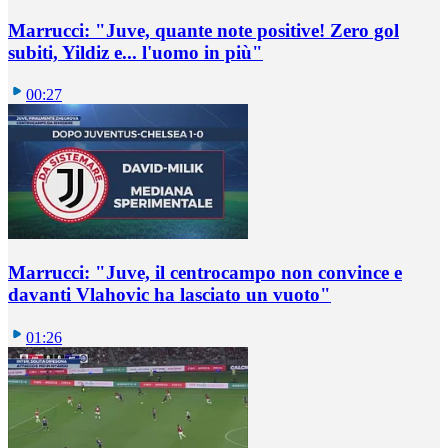
Marrucci: "Juve, quante note positive! Zero gol
subiti, Yildiz e... l'uomo in più"
00:27
Marrucci: "Juve, il centrocampo non convince e
davanti Vlahovic ha lasciato un vuoto"
01:26