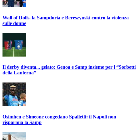
Wall of Dolls, la Sampdoria e Bereszynski contro la violenza
sulle donne
Il derby diventa... gelato: Genoa e Samp insieme per i “Sorbetti
della Lanterna”
Osimhen e Simeone congedano Spalletti: il Napoli non
risparmia la Samp