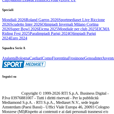
Speciali
Mondiali 2026
Roland Garros 2026
Sportmediaset Live Riccione
2026
Scudetto Inter 2026
Olimpiadi Invernali Milano Cortina
2026
Super Bowl 2026
Eicma 2025
Mondiale per club 2025
EICMA
Riding Fest 2025
Paralimpiadi Parigi 2024
Olimpiadi Parigi
2024
Euro 2024
Squadra Serie A
Atalanta
Bologna
Cagliari
Como
Fiorentina
Frosinone
Genoa
Inter
Juvent
Seguici su
Copyright © 1999-
2026
RTI S.p.A. Business Digital -
P.Iva 03976881007 - Tutti i diritti riservati - Per la pubblicità
Mediamond S.p.A. - RTI S.p.A., Mediaset N.V., sede legale
Amsterdam (Paesi Bassi) - Uffici Viale Europa 46, 20093 Cologno
Monzese (MI)
Rispetto ai contenuti e ai dati personali trasmessi e/o