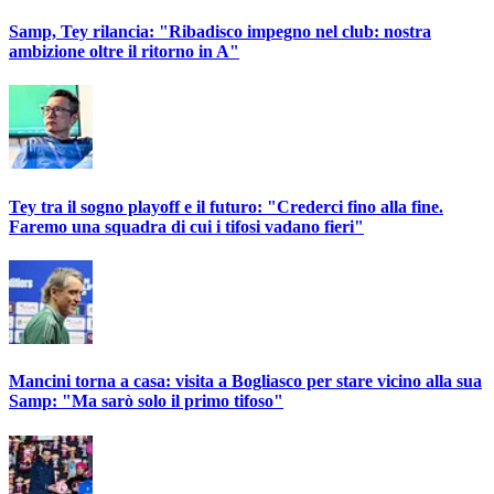
Samp, Tey rilancia: "Ribadisco impegno nel club: nostra
ambizione oltre il ritorno in A"
Tey tra il sogno playoff e il futuro: "Crederci fino alla fine.
Faremo una squadra di cui i tifosi vadano fieri"
Mancini torna a casa: visita a Bogliasco per stare vicino alla sua
Samp: "Ma sarò solo il primo tifoso"