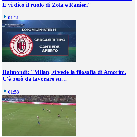
E vi dico il ruolo di Zola e Ranieri"
01:51
Raimondi: "Milan, si vede la filosofia di Amorim.
C'è però da lavorare su…"
01:58