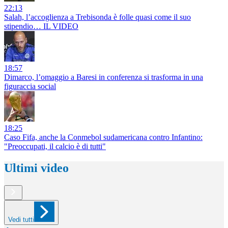
22:13
Salah, l’accoglienza a Trebisonda è folle quasi come il suo
stipendio… IL VIDEO
18:57
Dimarco, l’omaggio a Baresi in conferenza si trasforma in una
figuraccia social
18:25
Caso Fifa, anche la Conmebol sudamericana contro Infantino:
"Preoccupati, il calcio è di tutti"
Ultimi video
Vedi tutti