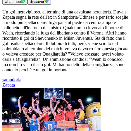
whatsapp
discover
Un gol meraviglioso, al termine di una cavalcata perentoria. Duvan
Zapata segna la rete dell'ex in Sampdoria-Udinese e per farlo sceglie
il modo più spettacolare: fuga palla al piede da centrocampo e
pallonetto all'incrocio di sinistro. Qualcuno ha invocato il nome di
Weah, ricordando la fuga del liberiano contro il Verona. Altri hanno
ricordato il gol di Shevchenko in Milan-Juventus. Sta di fatto che il
gol risulta spettacolare. Il dubbio di tutti, però, viene sciolto dal
colombiano al termine del match: voleva davvero fare questa giocata
o voleva crossare per Quagliarella? "Volevo crossare, avrei voluto
darla a Quagliarella". Un'ammissione candida: "Weah lo conosco,
ma non ho visto il suo gol. Mi hanno detto della somiglianza, sono
contento perché è un gol importante".
sampdoria
Zapata