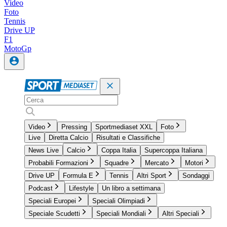
Video
Foto
Tennis
Drive UP
F1
MotoGp
Video
Pressing
Sportmediaset XXL
Foto
Live
Diretta Calcio
Risultati e Classifiche
News Live
Calcio
Coppa Italia
Supercoppa Italiana
Probabili Formazioni
Squadre
Mercato
Motori
Drive UP
Formula E
Tennis
Altri Sport
Sondaggi
Podcast
Lifestyle
Un libro a settimana
Speciali Europei
Speciali Olimpiadi
Speciale Scudetti
Speciali Mondiali
Altri Speciali