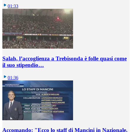
01:33
Salah, l’accoglienza a Trebisonda è folle quasi come
il suo stipendio…
01:36
Accomando: "Ecco lo staff di Mancini in Nazionale.