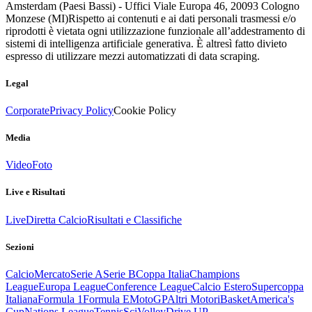
Amsterdam (Paesi Bassi) - Uffici Viale Europa 46, 20093 Cologno
Monzese (MI)
Rispetto ai contenuti e ai dati personali trasmessi e/o
riprodotti è vietata ogni utilizzazione funzionale all’addestramento di
sistemi di intelligenza artificiale generativa. È altresì fatto divieto
espresso di utilizzare mezzi automatizzati di data scraping.
Legal
Corporate
Privacy Policy
Cookie Policy
Media
Video
Foto
Live e Risultati
Live
Diretta Calcio
Risultati e Classifiche
Sezioni
Calcio
Mercato
Serie A
Serie B
Coppa Italia
Champions
League
Europa League
Conference League
Calcio Estero
Supercoppa
Italiana
Formula 1
Formula E
MotoGP
Altri Motori
Basket
America's
Cup
Nations League
Tennis
Sci
Volley
Drive UP