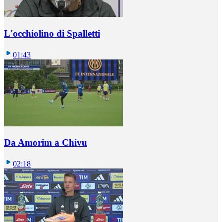
L'occhiolino di Spalletti
01:43
Da Amorim a Chivu
02:18