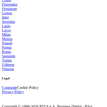
Como
Fiorentina
Frosinone
Genoa
Inter
Juventus
Lazio
Lecce
Milan
Monza
Napoli
Parma
Roma
Sassuolo
Torino
Udinese
Venezia
Legal
Corporate
Cookie Policy
Privacy Policy
Copyright © 1999-
2026
RTI S.p.A. Business Digital - P.Iva