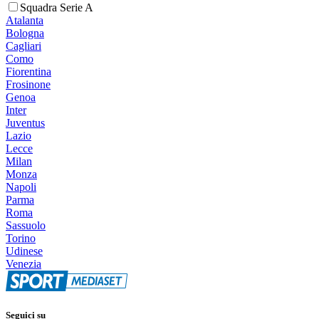
Squadra Serie A
Atalanta
Bologna
Cagliari
Como
Fiorentina
Frosinone
Genoa
Inter
Juventus
Lazio
Lecce
Milan
Monza
Napoli
Parma
Roma
Sassuolo
Torino
Udinese
Venezia
Seguici su