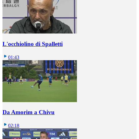
L'occhiolino di Spalletti
01:43
Da Amorim a Chivu
02:18