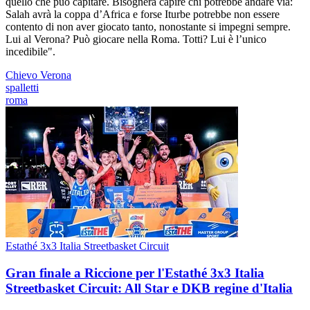
quello che può capitare. Bisognerà capire chi potrebbe andare via:
Salah avrà la coppa d’Africa e forse Iturbe potrebbe non essere
contento di non aver giocato tanto, nonostante si impegni sempre.
Lui al Verona? Può giocare nella Roma. Totti? Lui è l’unico
incedibile".
Chievo Verona
spalletti
roma
Estathé 3x3 Italia Streetbasket Circuit
Gran finale a Riccione per l'Estathé 3x3 Italia
Streetbasket Circuit: All Star e DKB regine d'Italia