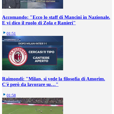
Accomando: "Ecco lo staff di Mancini in Nazionale.
E vi dico il ruolo di Zola e Ranieri"
01:51
Raimondi: "Milan, si vede la filosofia di Amorim.
C'è però da lavorare su…"
01:58