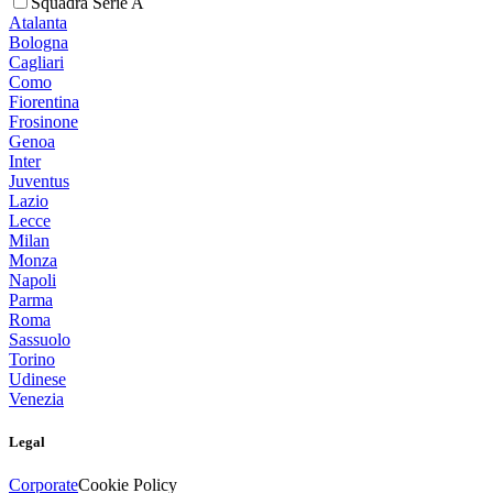
Squadra Serie A
Atalanta
Bologna
Cagliari
Como
Fiorentina
Frosinone
Genoa
Inter
Juventus
Lazio
Lecce
Milan
Monza
Napoli
Parma
Roma
Sassuolo
Torino
Udinese
Venezia
Legal
Corporate
Cookie Policy