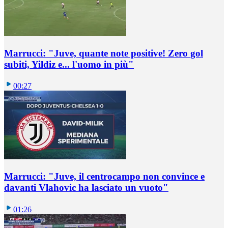
Marrucci: "Juve, quante note positive! Zero gol
subiti, Yildiz e... l'uomo in più"
00:27
Marrucci: "Juve, il centrocampo non convince e
davanti Vlahovic ha lasciato un vuoto"
01:26