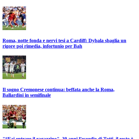
Roma, notte fonda e nervi tesi a Cardiff: Dybala sbaglia un
rigore poi rimedia, infortunio per Bah
Il sogno Cremonese continua: beffata anche la Roma,
Ballardini in semifinale
"“Fai entrare il ragazzino". 30 anni l’esordio di Totti, il resto è