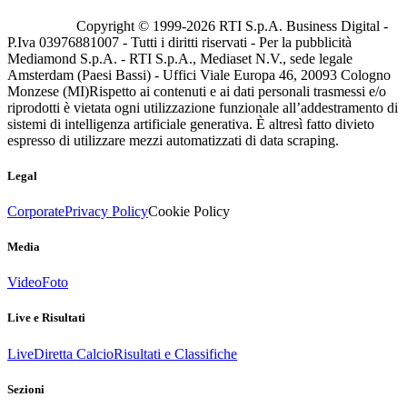
Copyright © 1999-
2026
RTI S.p.A. Business Digital -
P.Iva 03976881007 - Tutti i diritti riservati - Per la pubblicità
Mediamond S.p.A. - RTI S.p.A., Mediaset N.V., sede legale
Amsterdam (Paesi Bassi) - Uffici Viale Europa 46, 20093 Cologno
Monzese (MI)
Rispetto ai contenuti e ai dati personali trasmessi e/o
riprodotti è vietata ogni utilizzazione funzionale all’addestramento di
sistemi di intelligenza artificiale generativa. È altresì fatto divieto
espresso di utilizzare mezzi automatizzati di data scraping.
Legal
Corporate
Privacy Policy
Cookie Policy
Media
Video
Foto
Live e Risultati
Live
Diretta Calcio
Risultati e Classifiche
Sezioni