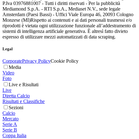
P.Iva 03976881007 - Tutti i diritti riservati - Per la pubblicità
Mediamond S.p.A. - RTI S.p.A., Mediaset N.V., sede legale
Amsterdam (Paesi Bassi) - Uffici Viale Europa 46, 20093 Cologno
Monzese (MI)
Rispetto ai contenuti e ai dati personali trasmessi e/o
riprodotti è vietata ogni utilizzazione funzionale all’addestramento di
sistemi di intelligenza artificiale generativa. È altresì fatto divieto
espresso di utilizzare mezzi automatizzati di data scraping.
Legal
Corporate
Privacy Policy
Cookie Policy
Media
Video
Foto
Live e Risultati
Live
Diretta Calcio
Risultati e Classifiche
Sezioni
Calcio
Mercato
Serie A
Serie B
Coppa Italia