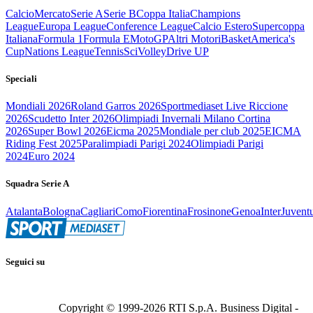
Calcio
Mercato
Serie A
Serie B
Coppa Italia
Champions
League
Europa League
Conference League
Calcio Estero
Supercoppa
Italiana
Formula 1
Formula E
MotoGP
Altri Motori
Basket
America's
Cup
Nations League
Tennis
Sci
Volley
Drive UP
Speciali
Mondiali 2026
Roland Garros 2026
Sportmediaset Live Riccione
2026
Scudetto Inter 2026
Olimpiadi Invernali Milano Cortina
2026
Super Bowl 2026
Eicma 2025
Mondiale per club 2025
EICMA
Riding Fest 2025
Paralimpiadi Parigi 2024
Olimpiadi Parigi
2024
Euro 2024
Squadra Serie A
Atalanta
Bologna
Cagliari
Como
Fiorentina
Frosinone
Genoa
Inter
Juvent
Seguici su
Copyright © 1999-
2026
RTI S.p.A. Business Digital -