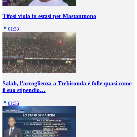
Tifosi viola in estasi per Mastantuono
01:33
Salah, l’accoglienza a Trebisonda è folle quasi come
il suo stipendio…
01:36