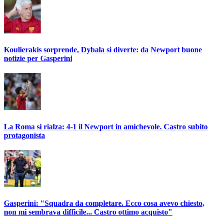
Koulierakis sorprende, Dybala si diverte: da Newport buone
notizie per Gasperini
La Roma si rialza: 4-1 il Newport in amichevole. Castro subito
protagonista
Gasperini: "Squadra da completare. Ecco cosa avevo chiesto,
non mi sembrava difficile... Castro ottimo acquisto"