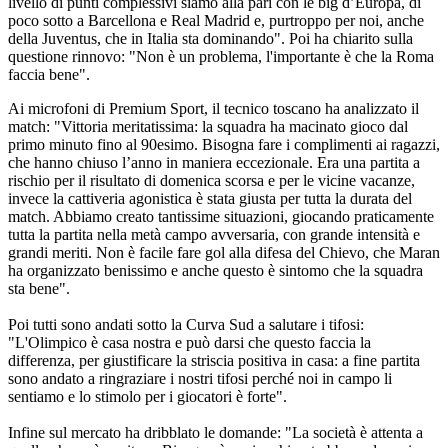
livello di punti complessivi siamo alla pari con le big d’Europa, di
poco sotto a Barcellona e Real Madrid e, purtroppo per noi, anche
della Juventus, che in Italia sta dominando". Poi ha chiarito sulla
questione rinnovo: "Non è un problema, l'importante è che la Roma
faccia bene".
Ai microfoni di Premium Sport, il tecnico toscano ha analizzato il
match: "Vittoria meritatissima: la squadra ha macinato gioco dal
primo minuto fino al 90esimo. Bisogna fare i complimenti ai ragazzi,
che hanno chiuso l’anno in maniera eccezionale. Era una partita a
rischio per il risultato di domenica scorsa e per le vicine vacanze,
invece la cattiveria agonistica è stata giusta per tutta la durata del
match. Abbiamo creato tantissime situazioni, giocando praticamente
tutta la partita nella metà campo avversaria, con grande intensità e
grandi meriti. Non è facile fare gol alla difesa del Chievo, che Maran
ha organizzato benissimo e anche questo è sintomo che la squadra
sta bene".
Poi tutti sono andati sotto la Curva Sud a salutare i tifosi:
"L'Olimpico è casa nostra e può darsi che questo faccia la
differenza, per giustificare la striscia positiva in casa: a fine partita
sono andato a ringraziare i nostri tifosi perché noi in campo li
sentiamo e lo stimolo per i giocatori è forte".
Infine sul mercato ha dribblato le domande: "La società è attenta a