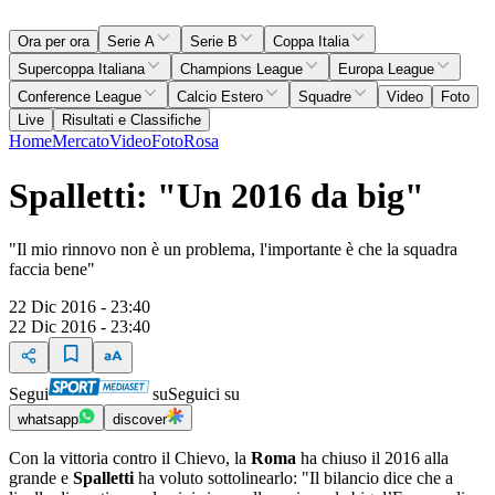
Ora per ora
Serie A
Serie B
Coppa Italia
Supercoppa Italiana
Champions League
Europa League
Conference League
Calcio Estero
Squadre
Video
Foto
Live
Risultati e Classifiche
Home
Mercato
Video
Foto
Rosa
Spalletti: "Un 2016 da big"
"Il mio rinnovo non è un problema, l'importante è che la squadra
faccia bene"
22 Dic 2016 - 23:40
22 Dic 2016 - 23:40
Segui
su
Seguici su
whatsapp
discover
Con la vittoria contro il Chievo, la
Roma
ha chiuso il 2016 alla
grande e
Spalletti
ha voluto sottolinearlo: "Il bilancio dice che a