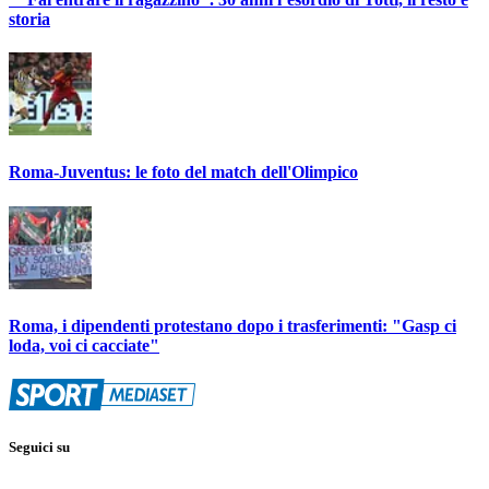
storia
Roma-Juventus: le foto del match dell'Olimpico
Roma, i dipendenti protestano dopo i trasferimenti: "Gasp ci
loda, voi ci cacciate"
Seguici su