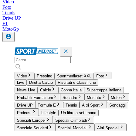
Video
Foto
Tennis
Drive UP
F1
MotoGp
Video
Pressing
Sportmediaset XXL
Foto
Live
Diretta Calcio
Risultati e Classifiche
News Live
Calcio
Coppa Italia
Supercoppa Italiana
Probabili Formazioni
Squadre
Mercato
Motori
Drive UP
Formula E
Tennis
Altri Sport
Sondaggi
Podcast
Lifestyle
Un libro a settimana
Speciali Europei
Speciali Olimpiadi
Speciale Scudetti
Speciali Mondiali
Altri Speciali