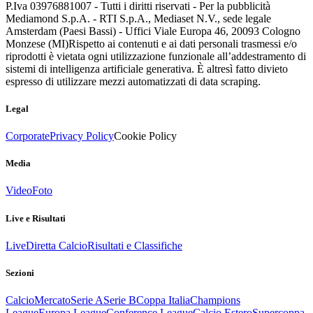
P.Iva 03976881007 - Tutti i diritti riservati - Per la pubblicità
Mediamond S.p.A. - RTI S.p.A., Mediaset N.V., sede legale
Amsterdam (Paesi Bassi) - Uffici Viale Europa 46, 20093 Cologno
Monzese (MI)
Rispetto ai contenuti e ai dati personali trasmessi e/o
riprodotti è vietata ogni utilizzazione funzionale all’addestramento di
sistemi di intelligenza artificiale generativa. È altresì fatto divieto
espresso di utilizzare mezzi automatizzati di data scraping.
Legal
Corporate
Privacy Policy
Cookie Policy
Media
Video
Foto
Live e Risultati
Live
Diretta Calcio
Risultati e Classifiche
Sezioni
Calcio
Mercato
Serie A
Serie B
Coppa Italia
Champions
League
Europa League
Conference League
Calcio Estero
Supercoppa