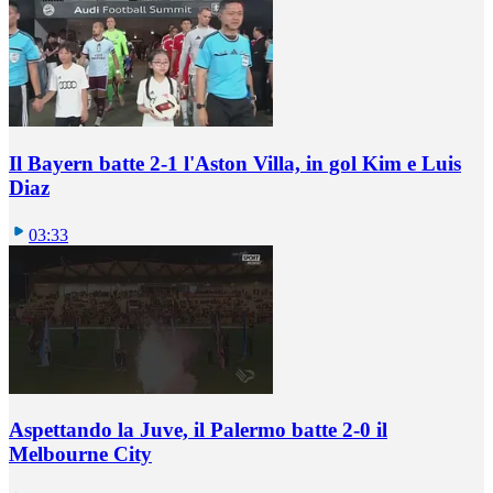
Il Bayern batte 2-1 l'Aston Villa, in gol Kim e Luis
Diaz
03:33
Aspettando la Juve, il Palermo batte 2-0 il
Melbourne City