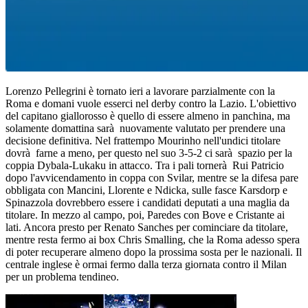
Lorenzo Pellegrini è tornato ieri a lavorare parzialmente con la
Roma e domani vuole esserci nel derby contro la Lazio. L'obiettivo
del capitano giallorosso è quello di essere almeno in panchina, ma
solamente domattina sarà nuovamente valutato per prendere una
decisione definitiva. Nel frattempo Mourinho nell'undici titolare
dovrà farne a meno, per questo nel suo 3-5-2 ci sarà spazio per la
coppia Dybala-Lukaku in attacco. Tra i pali tornerà Rui Patricio
dopo l'avvicendamento in coppa con Svilar, mentre se la difesa pare
obbligata con Mancini, Llorente e Ndicka, sulle fasce Karsdorp e
Spinazzola dovrebbero essere i candidati deputati a una maglia da
titolare. In mezzo al campo, poi, Paredes con Bove e Cristante ai
lati. Ancora presto per Renato Sanches per cominciare da titolare,
mentre resta fermo ai box Chris Smalling, che la Roma adesso spera
di poter recuperare almeno dopo la prossima sosta per le nazionali. Il
centrale inglese è ormai fermo dalla terza giornata contro il Milan
per un problema tendineo.