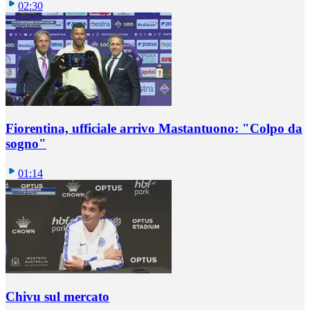
02:30
Fiorentina, ufficiale arrivo Mastantuono: "Colpo da
sogno"
01:14
Chivu sul mercato