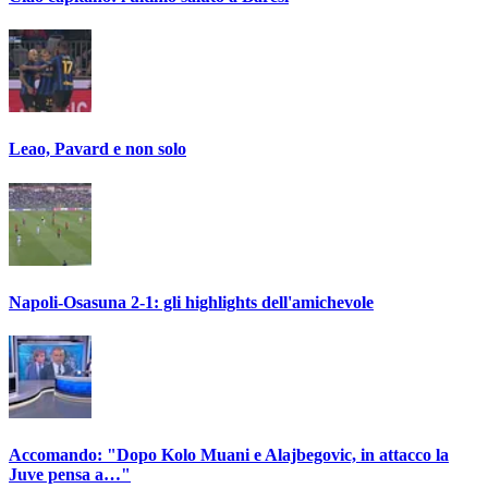
Leao, Pavard e non solo
Napoli-Osasuna 2-1: gli highlights dell'amichevole
Accomando: "Dopo Kolo Muani e Alajbegovic, in attacco la
Juve pensa a…"