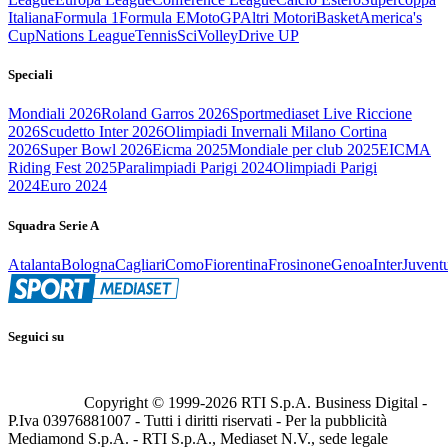
Italiana
Formula 1
Formula E
MotoGP
Altri Motori
Basket
America's
Cup
Nations League
Tennis
Sci
Volley
Drive UP
Speciali
Mondiali 2026
Roland Garros 2026
Sportmediaset Live Riccione
2026
Scudetto Inter 2026
Olimpiadi Invernali Milano Cortina
2026
Super Bowl 2026
Eicma 2025
Mondiale per club 2025
EICMA
Riding Fest 2025
Paralimpiadi Parigi 2024
Olimpiadi Parigi
2024
Euro 2024
Squadra Serie A
Atalanta
Bologna
Cagliari
Como
Fiorentina
Frosinone
Genoa
Inter
Juvent
Seguici su
Copyright © 1999-
2026
RTI S.p.A. Business Digital -
P.Iva 03976881007 - Tutti i diritti riservati - Per la pubblicità
Mediamond S.p.A. - RTI S.p.A., Mediaset N.V., sede legale