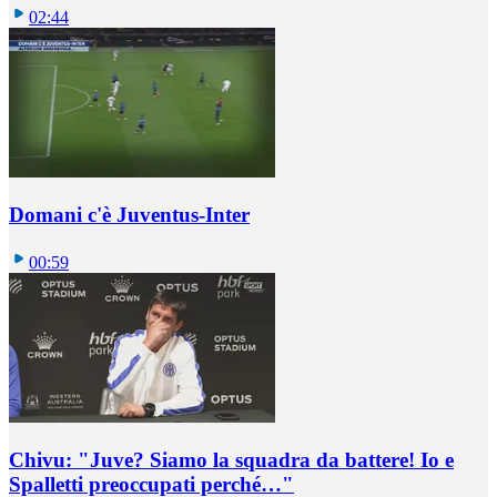
02:44
Domani c'è Juventus-Inter
00:59
Chivu: "Juve? Siamo la squadra da battere! Io e
Spalletti preoccupati perché…"