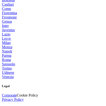
Bologna
Cagliari
Como
Fiorentina
Frosinone
Genoa
Inter
Juventus
Lazio
Lecce
Milan
Monza
Napoli
Parma
Roma
Sassuolo
Torino
Udinese
Venezia
Legal
Corporate
Cookie Policy
Privacy Policy