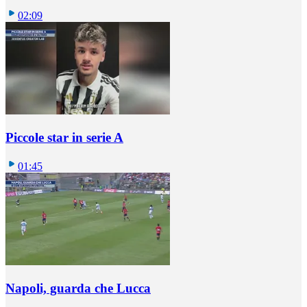
02:09
Piccole star in serie A
01:45
Napoli, guarda che Lucca