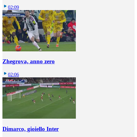
02:09
Zhegrova, anno zero
02:06
Dimarco, gioiello Inter