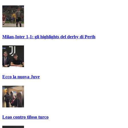
Milan-Inter 1-1: gli highlights del derby di Perth
Ecco la nuova Juve
Leao contro tifoso turco