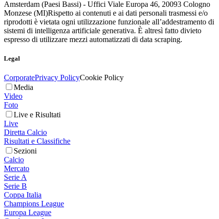
Amsterdam (Paesi Bassi) - Uffici Viale Europa 46, 20093 Cologno
Monzese (MI)
Rispetto ai contenuti e ai dati personali trasmessi e/o
riprodotti è vietata ogni utilizzazione funzionale all’addestramento di
sistemi di intelligenza artificiale generativa. È altresì fatto divieto
espresso di utilizzare mezzi automatizzati di data scraping.
Legal
Corporate
Privacy Policy
Cookie Policy
Media
Video
Foto
Live e Risultati
Live
Diretta Calcio
Risultati e Classifiche
Sezioni
Calcio
Mercato
Serie A
Serie B
Coppa Italia
Champions League
Europa League