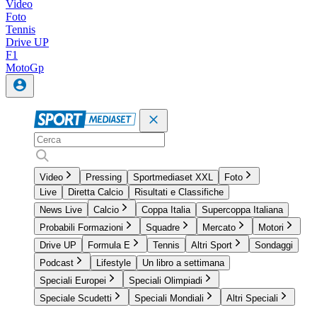
Video
Foto
Tennis
Drive UP
F1
MotoGp
Video
Pressing
Sportmediaset XXL
Foto
Live
Diretta Calcio
Risultati e Classifiche
News Live
Calcio
Coppa Italia
Supercoppa Italiana
Probabili Formazioni
Squadre
Mercato
Motori
Drive UP
Formula E
Tennis
Altri Sport
Sondaggi
Podcast
Lifestyle
Un libro a settimana
Speciali Europei
Speciali Olimpiadi
Speciale Scudetti
Speciali Mondiali
Altri Speciali