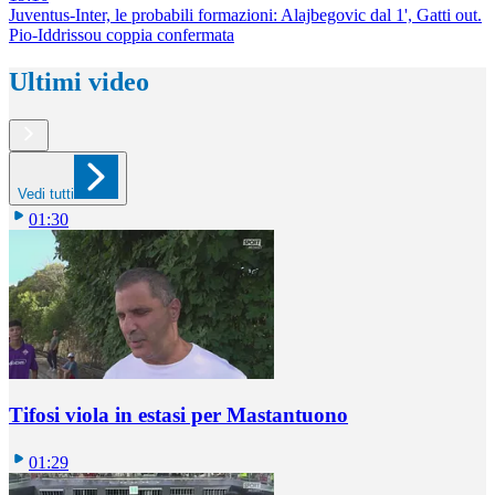
Juventus-Inter, le probabili formazioni: Alajbegovic dal 1', Gatti out.
Pio-Iddrissou coppia confermata
Ultimi video
Vedi tutti
01:30
Tifosi viola in estasi per Mastantuono
01:29