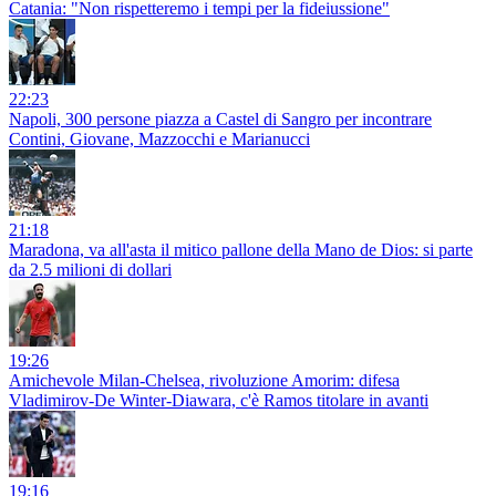
Catania: "Non rispetteremo i tempi per la fideiussione"
22:23
Napoli, 300 persone piazza a Castel di Sangro per incontrare
Contini, Giovane, Mazzocchi e Marianucci
21:18
Maradona, va all'asta il mitico pallone della Mano de Dios: si parte
da 2.5 milioni di dollari
19:26
Amichevole Milan-Chelsea, rivoluzione Amorim: difesa
Vladimirov-De Winter-Diawara, c'è Ramos titolare in avanti
19:16