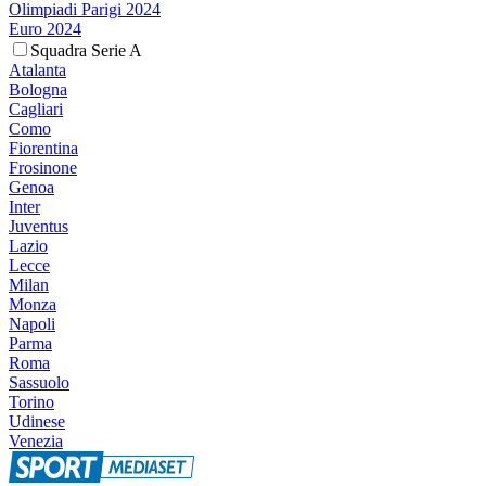
Olimpiadi Parigi 2024
Euro 2024
Squadra Serie A
Atalanta
Bologna
Cagliari
Como
Fiorentina
Frosinone
Genoa
Inter
Juventus
Lazio
Lecce
Milan
Monza
Napoli
Parma
Roma
Sassuolo
Torino
Udinese
Venezia