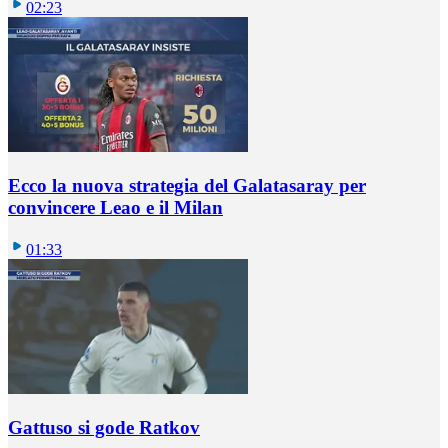
02:23
Ecco la nuova strategia del Galatasaray per
convincere Leao e il Milan
01:33
Gattuso si gode Ratkov