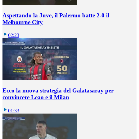
Aspettando la Juve, il Palermo batte 2-0 il
Melbourne City
02:23
Ecco la nuova strategia del Galatasaray per
convincere Leao e il Milan
01:33