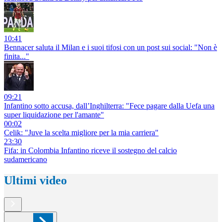
10:41
Bennacer saluta il Milan e i suoi tifosi con un post sui social: "Non è
finita..."
09:21
Infantino sotto accusa, dall’Inghilterra: "Fece pagare dalla Uefa una
super liquidazione per l'amante"
00:02
Celik: "Juve la scelta migliore per la mia carriera"
23:30
Fifa: in Colombia Infantino riceve il sostegno del calcio
sudamericano
Ultimi video