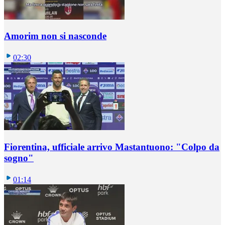
Amorim non si nasconde
02:30
Fiorentina, ufficiale arrivo Mastantuono: "Colpo da
sogno"
01:14