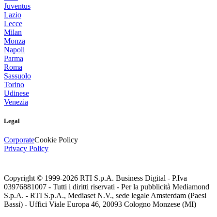
Juventus
Lazio
Lecce
Milan
Monza
Napoli
Parma
Roma
Sassuolo
Torino
Udinese
Venezia
Legal
Corporate
Cookie Policy
Privacy Policy
Copyright © 1999-
2026
RTI S.p.A. Business Digital - P.Iva
03976881007 - Tutti i diritti riservati - Per la pubblicità Mediamond
S.p.A. - RTI S.p.A., Mediaset N.V., sede legale Amsterdam (Paesi
Bassi) - Uffici Viale Europa 46, 20093 Cologno Monzese (MI)