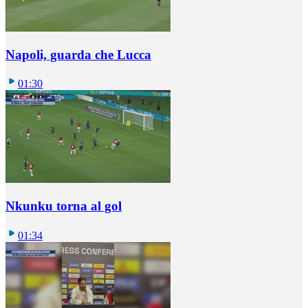
Napoli, guarda che Lucca
01:30
Nkunku torna al gol
01:34