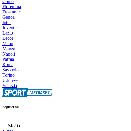
Como
Fiorentina
Frosinone
Genoa
Inter
Juventus
Lazio
Lecce
Milan
Monza
Napoli
Parma
Roma
Sassuolo
Torino
Udinese
Venezia
Seguici su
Media