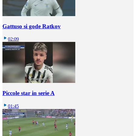
Gattuso si gode Ratkov
02:09
Piccole star in serie A
01:45