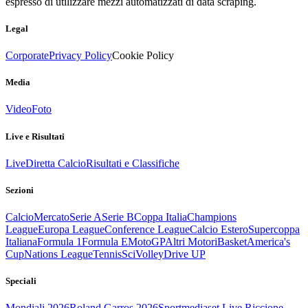
espresso di utilizzare mezzi automatizzati di data scraping.
Legal
Corporate
Privacy Policy
Cookie Policy
Media
Video
Foto
Live e Risultati
Live
Diretta Calcio
Risultati e Classifiche
Sezioni
Calcio
Mercato
Serie A
Serie B
Coppa Italia
Champions
League
Europa League
Conference League
Calcio Estero
Supercoppa
Italiana
Formula 1
Formula E
MotoGP
Altri Motori
Basket
America's
Cup
Nations League
Tennis
Sci
Volley
Drive UP
Speciali
Mondiali 2026
Roland Garros 2026
Sportmediaset Live Riccione