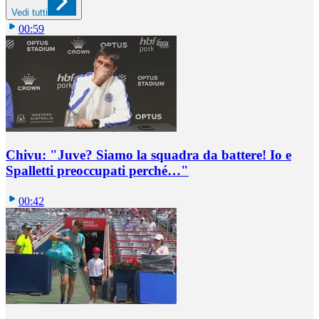
Vedi tutti
00:59
Chivu: "Juve? Siamo la squadra da battere! Io e
Spalletti preoccupati perché…"
00:42