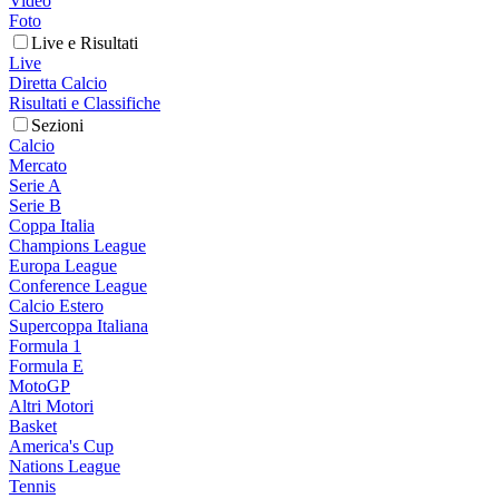
Video
Foto
Live e Risultati
Live
Diretta Calcio
Risultati e Classifiche
Sezioni
Calcio
Mercato
Serie A
Serie B
Coppa Italia
Champions League
Europa League
Conference League
Calcio Estero
Supercoppa Italiana
Formula 1
Formula E
MotoGP
Altri Motori
Basket
America's Cup
Nations League
Tennis