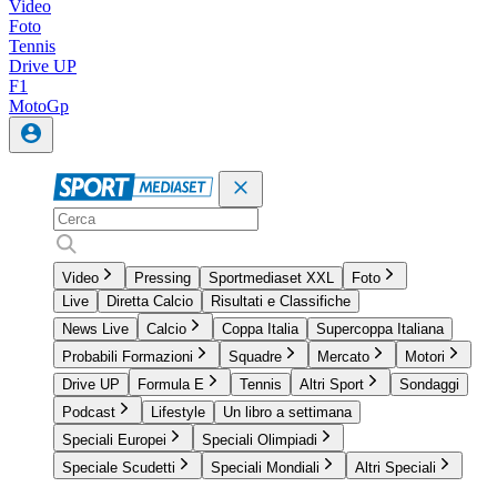
Video
Foto
Tennis
Drive UP
F1
MotoGp
Video
Pressing
Sportmediaset XXL
Foto
Live
Diretta Calcio
Risultati e Classifiche
News Live
Calcio
Coppa Italia
Supercoppa Italiana
Probabili Formazioni
Squadre
Mercato
Motori
Drive UP
Formula E
Tennis
Altri Sport
Sondaggi
Podcast
Lifestyle
Un libro a settimana
Speciali Europei
Speciali Olimpiadi
Speciale Scudetti
Speciali Mondiali
Altri Speciali