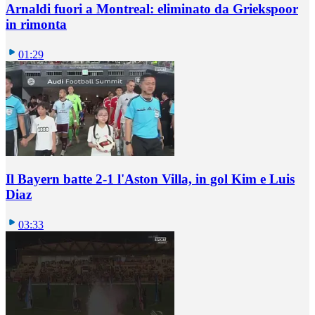
Arnaldi fuori a Montreal: eliminato da Griekspoor
in rimonta
01:29
Il Bayern batte 2-1 l'Aston Villa, in gol Kim e Luis
Diaz
03:33