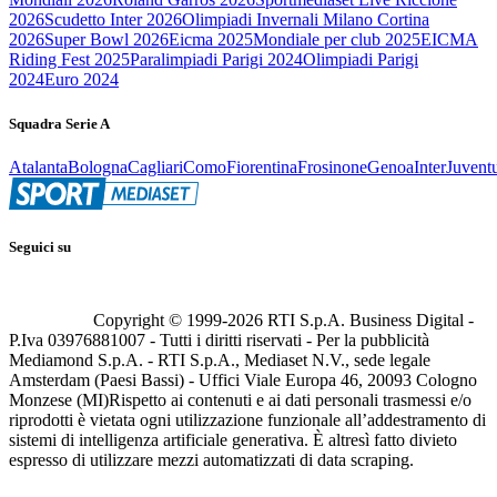
2026
Scudetto Inter 2026
Olimpiadi Invernali Milano Cortina
2026
Super Bowl 2026
Eicma 2025
Mondiale per club 2025
EICMA
Riding Fest 2025
Paralimpiadi Parigi 2024
Olimpiadi Parigi
2024
Euro 2024
Squadra Serie A
Atalanta
Bologna
Cagliari
Como
Fiorentina
Frosinone
Genoa
Inter
Juvent
Seguici su
Copyright © 1999-
2026
RTI S.p.A. Business Digital -
P.Iva 03976881007 - Tutti i diritti riservati - Per la pubblicità
Mediamond S.p.A. - RTI S.p.A., Mediaset N.V., sede legale
Amsterdam (Paesi Bassi) - Uffici Viale Europa 46, 20093 Cologno
Monzese (MI)
Rispetto ai contenuti e ai dati personali trasmessi e/o
riprodotti è vietata ogni utilizzazione funzionale all’addestramento di
sistemi di intelligenza artificiale generativa. È altresì fatto divieto
espresso di utilizzare mezzi automatizzati di data scraping.