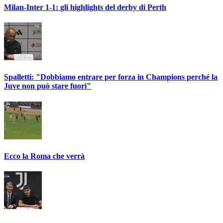
Milan-Inter 1-1: gli highlights del derby di Perth
Spalletti: "Dobbiamo entrare per forza in Champions perché la
Juve non può stare fuori"
Ecco la Roma che verrà