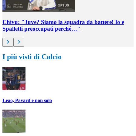
Chivu: "Juve? Siamo la squadra da battere! Io e
Spalletti preoccupati perché…"
I più visti di Calcio
Leao, Pavard e non solo