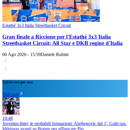
Estathé 3x3 Italia Streetbasket Circuit
Gran finale a Riccione per l'Estathé 3x3 Italia
Streetbasket Circuit: All Star e DKB regine d'Italia
06 Ago 2026 - 15:59
Daniele Rubini
Calcio ora per ora
Vedi tutti
10:48
Juventus-Inter, le probabili formazioni: Alajbegovic dal 1', Gatti out.
Iddrissou avanti su Bonny per affiancare Pio