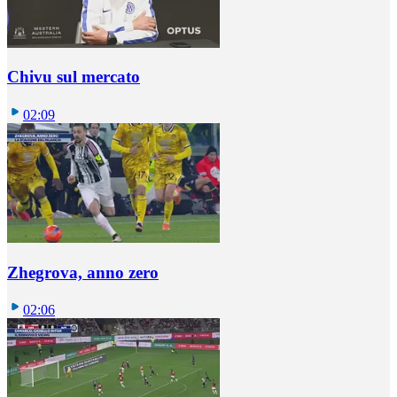
Chivu sul mercato
02:09
Zhegrova, anno zero
02:06