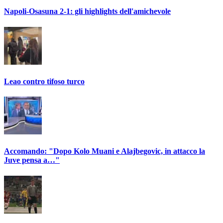
Napoli-Osasuna 2-1: gli highlights dell'amichevole
Leao contro tifoso turco
Accomando: "Dopo Kolo Muani e Alajbegovic, in attacco la
Juve pensa a…"