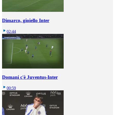
Dimarco, gioiello Inter
02:44
Domani c'è Juventus-Inter
00:59