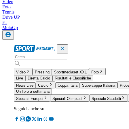
Video
Foto
Tennis
Drive UP
F1
MotoGp
Video
Pressing
Sportmediaset XXL
Foto
Live
Diretta Calcio
Risultati e Classifiche
News Live
Calcio
Coppa Italia
Supercoppa Italiana
Proba
Un libro a settimana
Speciali Europei
Speciali Olimpiadi
Speciale Scudetti
Seguici anche su