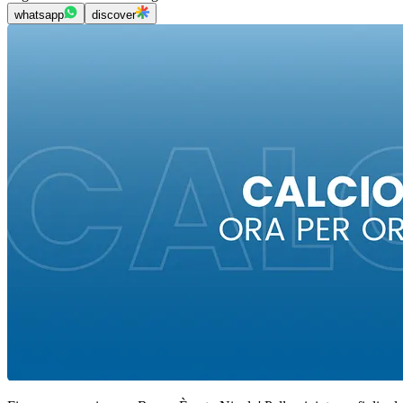
whatsapp
discover