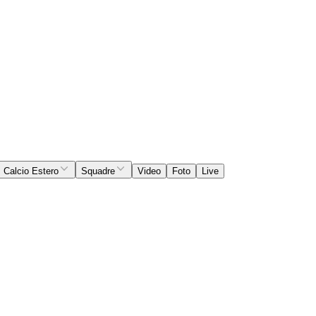
Calcio Estero
Squadre
Video
Foto
Live