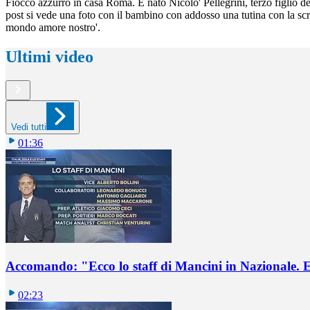
Fiocco azzurro in casa Roma. È nato Nicolo' Pellegrini, terzo figlio de
post si vede una foto con il bambino con addosso una tutina con la s
mondo amore nostro'.
Ultimi video
Vedi tutti
01:36
Accomando: "Ecco lo staff di Mancini in Nazionale. E 
02:23