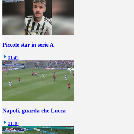
Piccole star in serie A
01:45
Napoli, guarda che Lucca
01:30