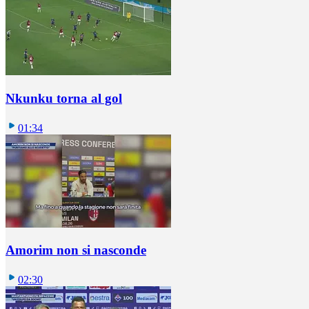
Nkunku torna al gol
01:34
Amorim non si nasconde
02:30