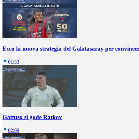
Ecco la nuova strategia del Galatasaray per convincer
01:33
Gattuso si gode Ratkov
02:09