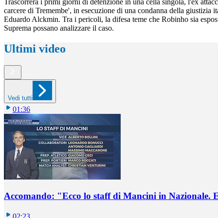
Trascorrerà i primi giorni di detenzione in una cella singola, l'ex att
carcere di Tremembe', in esecuzione di una condanna della giustizia ita
Eduardo Alckmin. Tra i pericoli, la difesa teme che Robinho sia esposto
Suprema possano analizzare il caso.
Ultimi video
Vedi tutti
01:36
Accomando: "Ecco lo staff di Mancini in Nazionale. E 
02:23