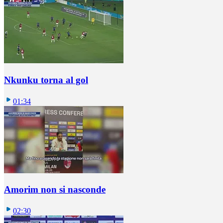
Nkunku torna al gol
01:34
Amorim non si nasconde
02:30