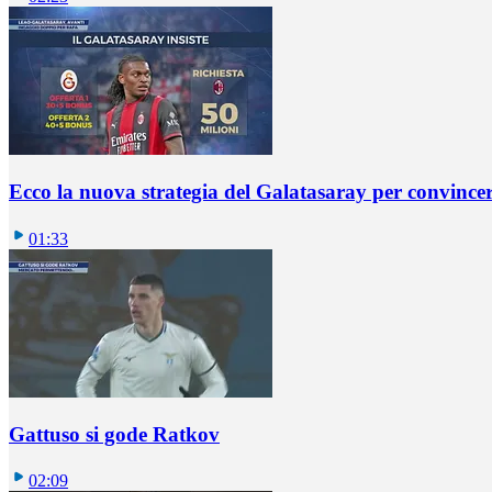
Ecco la nuova strategia del Galatasaray per convincer
01:33
Gattuso si gode Ratkov
02:09