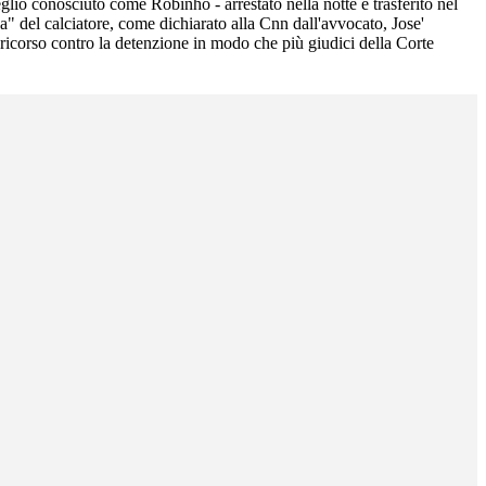
glio conosciuto come Robinho - arrestato nella notte e trasferito nel
a" del calciatore, come dichiarato alla Cnn dall'avvocato, Jose'
n ricorso contro la detenzione in modo che più giudici della Corte