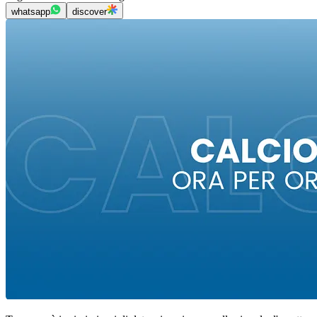
whatsapp
discover