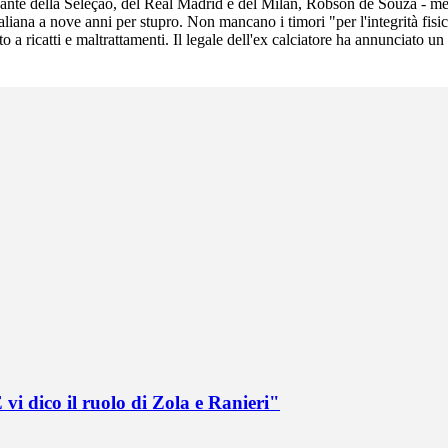
accante della Seleção, del Real Madrid e del Milan, Robson de Souza - me
liana a nove anni per stupro. Non mancano i timori "per l'integrità fisic
 a ricatti e maltrattamenti. Il legale dell'ex calciatore ha annunciato u
vi dico il ruolo di Zola e Ranieri"