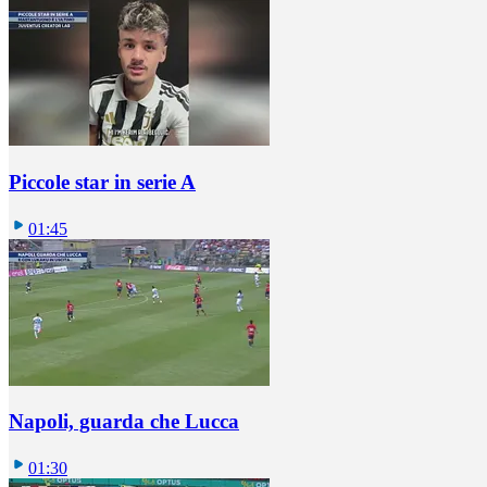
Piccole star in serie A
01:45
Napoli, guarda che Lucca
01:30