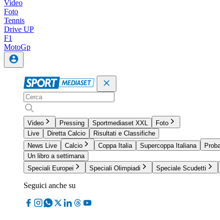
Video
Foto
Tennis
Drive UP
F1
MotoGp
Video
Pressing
Sportmediaset XXL
Foto
Live
Diretta Calcio
Risultati e Classifiche
News Live
Calcio
Coppa Italia
Supercoppa Italiana
Proba
Un libro a settimana
Speciali Europei
Speciali Olimpiadi
Speciale Scudetti
Seguici anche su