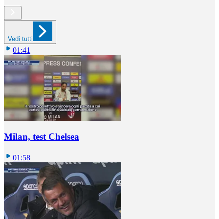
Vedi tutti
01:41
Milan, test Chelsea
01:58