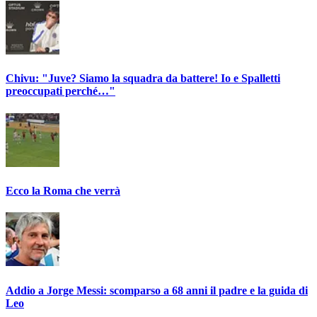
Chivu: "Juve? Siamo la squadra da battere! Io e Spalletti
preoccupati perché…"
Ecco la Roma che verrà
Addio a Jorge Messi: scomparso a 68 anni il padre e la guida di
Leo