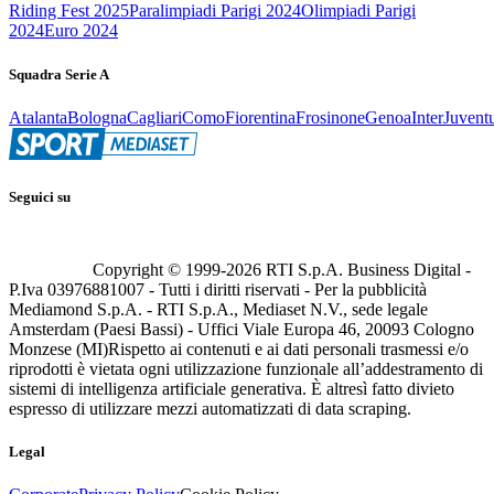
Riding Fest 2025
Paralimpiadi Parigi 2024
Olimpiadi Parigi
2024
Euro 2024
Squadra Serie A
Atalanta
Bologna
Cagliari
Como
Fiorentina
Frosinone
Genoa
Inter
Juvent
Seguici su
Copyright © 1999-
2026
RTI S.p.A. Business Digital -
P.Iva 03976881007 - Tutti i diritti riservati - Per la pubblicità
Mediamond S.p.A. - RTI S.p.A., Mediaset N.V., sede legale
Amsterdam (Paesi Bassi) - Uffici Viale Europa 46, 20093 Cologno
Monzese (MI)
Rispetto ai contenuti e ai dati personali trasmessi e/o
riprodotti è vietata ogni utilizzazione funzionale all’addestramento di
sistemi di intelligenza artificiale generativa. È altresì fatto divieto
espresso di utilizzare mezzi automatizzati di data scraping.
Legal