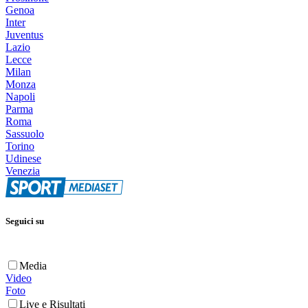
Genoa
Inter
Juventus
Lazio
Lecce
Milan
Monza
Napoli
Parma
Roma
Sassuolo
Torino
Udinese
Venezia
Seguici su
Media
Video
Foto
Live e Risultati