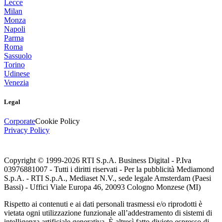
Lecce
Milan
Monza
Napoli
Parma
Roma
Sassuolo
Torino
Udinese
Venezia
Legal
Corporate
Cookie Policy
Privacy Policy
Copyright © 1999-
2026
RTI S.p.A. Business Digital - P.Iva
03976881007 - Tutti i diritti riservati - Per la pubblicità Mediamond
S.p.A. - RTI S.p.A., Mediaset N.V., sede legale Amsterdam (Paesi
Bassi) - Uffici Viale Europa 46, 20093 Cologno Monzese (MI)
Rispetto ai contenuti e ai dati personali trasmessi e/o riprodotti è
vietata ogni utilizzazione funzionale all’addestramento di sistemi di
intelligenza artificiale generativa. È altresì fatto divieto espresso di