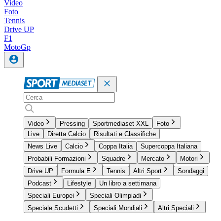
Video
Foto
Tennis
Drive UP
F1
MotoGp
Video
Pressing
Sportmediaset XXL
Foto
Live
Diretta Calcio
Risultati e Classifiche
News Live
Calcio
Coppa Italia
Supercoppa Italiana
Probabili Formazioni
Squadre
Mercato
Motori
Drive UP
Formula E
Tennis
Altri Sport
Sondaggi
Podcast
Lifestyle
Un libro a settimana
Speciali Europei
Speciali Olimpiadi
Speciale Scudetti
Speciali Mondiali
Altri Speciali