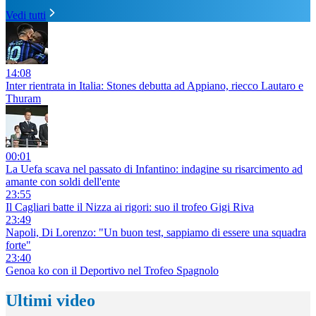
Vedi tutti
14:08
Inter rientrata in Italia: Stones debutta ad Appiano, riecco Lautaro e
Thuram
00:01
La Uefa scava nel passato di Infantino: indagine su risarcimento ad
amante con soldi dell'ente
23:55
Il Cagliari batte il Nizza ai rigori: suo il trofeo Gigi Riva
23:49
Napoli, Di Lorenzo: "Un buon test, sappiamo di essere una squadra
forte"
23:40
Genoa ko con il Deportivo nel Trofeo Spagnolo
Ultimi video