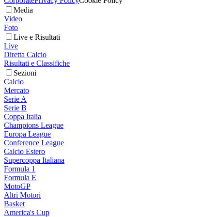
Corporate
Privacy Policy
Cookie Policy
Media
Video
Foto
Live e Risultati
Live
Diretta Calcio
Risultati e Classifiche
Sezioni
Calcio
Mercato
Serie A
Serie B
Coppa Italia
Champions League
Europa League
Conference League
Calcio Estero
Supercoppa Italiana
Formula 1
Formula E
MotoGP
Altri Motori
Basket
America's Cup