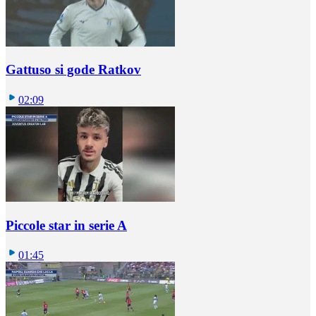
Gattuso si gode Ratkov
02:09
Piccole star in serie A
01:45