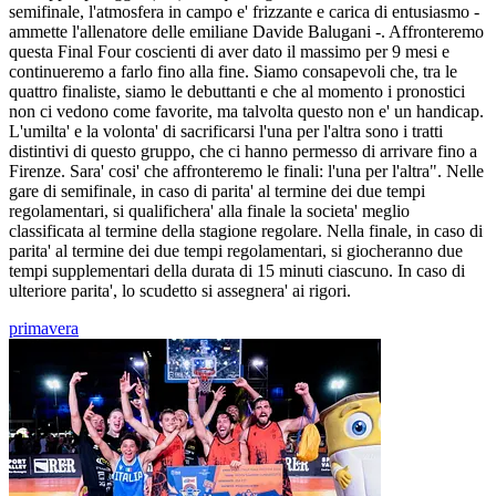
semifinale, l'atmosfera in campo e' frizzante e carica di entusiasmo -
ammette l'allenatore delle emiliane Davide Balugani -. Affronteremo
questa Final Four coscienti di aver dato il massimo per 9 mesi e
continueremo a farlo fino alla fine. Siamo consapevoli che, tra le
quattro finaliste, siamo le debuttanti e che al momento i pronostici
non ci vedono come favorite, ma talvolta questo non e' un handicap.
L'umilta' e la volonta' di sacrificarsi l'una per l'altra sono i tratti
distintivi di questo gruppo, che ci hanno permesso di arrivare fino a
Firenze. Sara' cosi' che affronteremo le finali: l'una per l'altra". Nelle
gare di semifinale, in caso di parita' al termine dei due tempi
regolamentari, si qualifichera' alla finale la societa' meglio
classificata al termine della stagione regolare. Nella finale, in caso di
parita' al termine dei due tempi regolamentari, si giocheranno due
tempi supplementari della durata di 15 minuti ciascuno. In caso di
ulteriore parita', lo scudetto si assegnera' ai rigori.
primavera