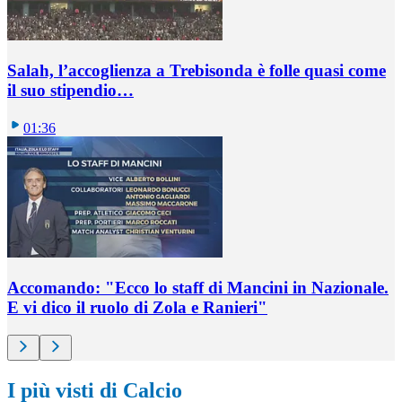
Salah, l’accoglienza a Trebisonda è folle quasi come
il suo stipendio…
01:36
Accomando: "Ecco lo staff di Mancini in Nazionale.
E vi dico il ruolo di Zola e Ranieri"
I più visti di Calcio