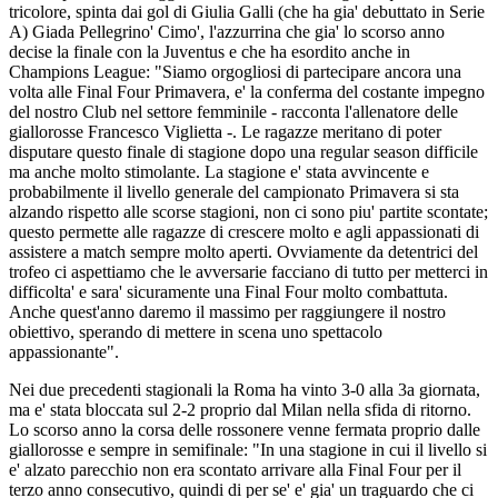
tricolore, spinta dai gol di Giulia Galli (che ha gia' debuttato in Serie
A) Giada Pellegrino' Cimo', l'azzurrina che gia' lo scorso anno
decise la finale con la Juventus e che ha esordito anche in
Champions League: "Siamo orgogliosi di partecipare ancora una
volta alle Final Four Primavera, e' la conferma del costante impegno
del nostro Club nel settore femminile - racconta l'allenatore delle
giallorosse Francesco Viglietta -. Le ragazze meritano di poter
disputare questo finale di stagione dopo una regular season difficile
ma anche molto stimolante. La stagione e' stata avvincente e
probabilmente il livello generale del campionato Primavera si sta
alzando rispetto alle scorse stagioni, non ci sono piu' partite scontate;
questo permette alle ragazze di crescere molto e agli appassionati di
assistere a match sempre molto aperti. Ovviamente da detentrici del
trofeo ci aspettiamo che le avversarie facciano di tutto per metterci in
difficolta' e sara' sicuramente una Final Four molto combattuta.
Anche quest'anno daremo il massimo per raggiungere il nostro
obiettivo, sperando di mettere in scena uno spettacolo
appassionante".
Nei due precedenti stagionali la Roma ha vinto 3-0 alla 3a giornata,
ma e' stata bloccata sul 2-2 proprio dal Milan nella sfida di ritorno.
Lo scorso anno la corsa delle rossonere venne fermata proprio dalle
giallorosse e sempre in semifinale: "In una stagione in cui il livello si
e' alzato parecchio non era scontato arrivare alla Final Four per il
terzo anno consecutivo, quindi di per se' e' gia' un traguardo che ci