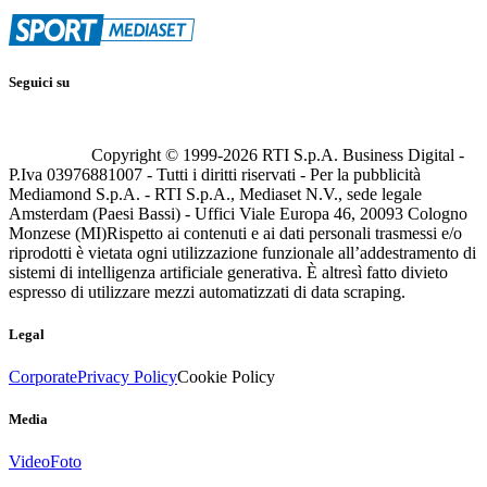
Seguici su
Copyright © 1999-
2026
RTI S.p.A. Business Digital -
P.Iva 03976881007 - Tutti i diritti riservati - Per la pubblicità
Mediamond S.p.A. - RTI S.p.A., Mediaset N.V., sede legale
Amsterdam (Paesi Bassi) - Uffici Viale Europa 46, 20093 Cologno
Monzese (MI)
Rispetto ai contenuti e ai dati personali trasmessi e/o
riprodotti è vietata ogni utilizzazione funzionale all’addestramento di
sistemi di intelligenza artificiale generativa. È altresì fatto divieto
espresso di utilizzare mezzi automatizzati di data scraping.
Legal
Corporate
Privacy Policy
Cookie Policy
Media
Video
Foto