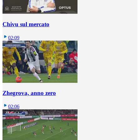
Chivu sul mercato
02:09
Zhegrova, anno zero
02:06