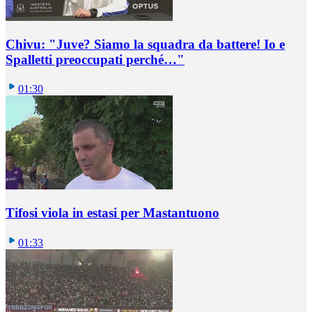
Chivu: "Juve? Siamo la squadra da battere! Io e
Spalletti preoccupati perché…"
01:30
Tifosi viola in estasi per Mastantuono
01:33