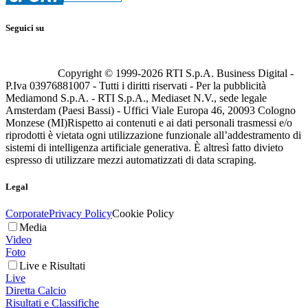
Seguici su
Copyright © 1999-
2026
RTI S.p.A. Business Digital -
P.Iva 03976881007 - Tutti i diritti riservati - Per la pubblicità
Mediamond S.p.A. - RTI S.p.A., Mediaset N.V., sede legale
Amsterdam (Paesi Bassi) - Uffici Viale Europa 46, 20093 Cologno
Monzese (MI)
Rispetto ai contenuti e ai dati personali trasmessi e/o
riprodotti è vietata ogni utilizzazione funzionale all’addestramento di
sistemi di intelligenza artificiale generativa. È altresì fatto divieto
espresso di utilizzare mezzi automatizzati di data scraping.
Legal
Corporate
Privacy Policy
Cookie Policy
Media
Video
Foto
Live e Risultati
Live
Diretta Calcio
Risultati e Classifiche