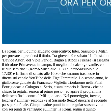
La Roma per il quinto scudetto consecutivo; Inter, Sassuolo e Milan
per provare a prendersi il titolo. Tra giovedi' 9 e sabato 11 allo stadio
'Davide Astori' del Viola Park di Bagno a Ripoli (Firenze) si assegna
il tricolore Primavera: in campo, il meglio del calcio giovanile, con
le due semifinali (Roma-Milan alle 11.30 e Inter-Sassuolo alle
17.30) e la finale di sabato alle 16.30 che saranno trasmesse in
diretta sul canale YouTube della Figc Femminile. Lo scorso anno, le
giallorosse guidate da Francesco Viglietta trionfarono nella Final
Four giocata a Cologno al Serio, e sara' proprio la Roma - che ha
chiuso la regular season al primo posto - ad aprire il programma
delle semifinali contro il Milan, quarto. Nel pomeriggio, invece,
tocchera' all'Inter (seconda) e al Sassuolo (terzo) giocarsi il secondo
pass per la finale. Cinquantadue punti in una regular season vinta
con sei punti di vantaggio sull'Inter: la Roma sogna il quinto