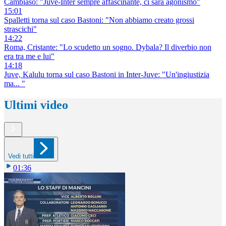
Cambiaso: "Juve-Inter sempre affascinante, ci sarà agonismo"
15:01
Spalletti torna sul caso Bastoni: "Non abbiamo creato grossi
strascichi"
14:22
Roma, Cristante: "Lo scudetto un sogno. Dybala? Il diverbio non
era tra me e lui"
14:18
Juve, Kalulu torna sul caso Bastoni in Inter-Juve: "Un'ingiustizia
ma... "
Ultimi video
Vedi tutti
01:36