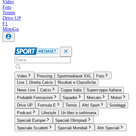
Video
Foto
Tennis
Drive UP
F1
MotoGp
Video
Pressing
Sportmediaset XXL
Foto
Live
Diretta Calcio
Risultati e Classifiche
News Live
Calcio
Coppa Italia
Supercoppa Italiana
Probabili Formazioni
Squadre
Mercato
Motori
Drive UP
Formula E
Tennis
Altri Sport
Sondaggi
Podcast
Lifestyle
Un libro a settimana
Speciali Europei
Speciali Olimpiadi
Speciale Scudetti
Speciali Mondiali
Altri Speciali