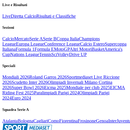
Live e Risultati
Live
Diretta Calcio
Risultati e Classifiche
Sezioni
Calcio
Mercato
Serie A
Serie B
Coppa Italia
Champions
League
Europa League
Conference League
Calcio Estero
Supercoppa
Italiana
Formula 1
Formula E
MotoGP
Altri Motori
Basket
America's
Cup
Nations League
Tennis
Sci
Volley
Drive UP
Speciali
Mondiali 2026
Roland Garros 2026
Sportmediaset Live Riccione
2026
Scudetto Inter 2026
Olimpiadi Invernali Milano Cortina
2026
Super Bowl 2026
Eicma 2025
Mondiale per club 2025
EICMA
Riding Fest 2025
Paralimpiadi Parigi 2024
Olimpiadi Parigi
2024
Euro 2024
Squadra Serie A
Atalanta
Bologna
Cagliari
Como
Fiorentina
Frosinone
Genoa
Inter
Juvent