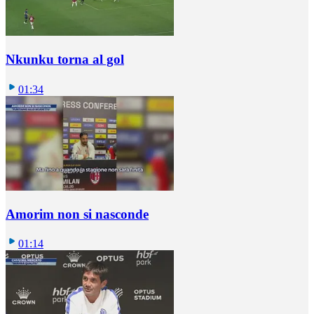
Nkunku torna al gol
01:34
Amorim non si nasconde
01:14