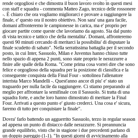
rende orgogliosi e che dimostra il buon lavoro svolto in questi mesi
con staff e squadra - commenta Matteo Zago, tecnico delle rossonere
-. È chiaro che ora vogliamo migliorarci e provare a raggiungere la
finale, e' questo ora il nostro obiettivo. Non sara' una gara facile,
domani affronteremo le campionesse in carica, ma e' proprio per
giocare partite come queste che lavoriamo da agosto. Sia dal punto
di vista tecnico e tattico che della mentalita'. Domani, affronteremo
questi 90 minuti cercando di meritarci la possibilita' di disputare la
finale scudetto di sabato". Nella serratissima battaglia per il secondo
posto, in cui Inter, Sassuolo, Milan e Juventus hanno chiuso tutte
nello spazio di appena 2 punti, sono state proprio le nerazzurre a
finire alle spalle della Roma. "Come prima cosa vorrei dire che sono
felice e orgoglioso della squadra per la posizione di classifica e la
conseguente conquista della Final Four - sottolinea l'allenatore
interista Marco Mandelli -. Quest'anno ancor di piu' e' stato un
traguardo per nulla facile da raggiungere. Ci stiamo preparando al
meglio per affrontare la semifinale con il Sassuolo. Si tratta di una
squadra forte, e anche loro hanno dimostrato di meritare la Final
Four. Arrivati a questo punto e' giusto crederci. Una cosa e' sicura,
faremo di tutto per conquistare la finale".
Dovra' farlo battendo un agguerrito Sassuolo, terzo in regular season
ad appena un punto di distacco dalle nerazzurre. Si preannuncia
grande equilibrio, visto che in stagione i due precedenti parlano di
un doppio pareggio (1-1). "In questi giorni di avvicinamento alla