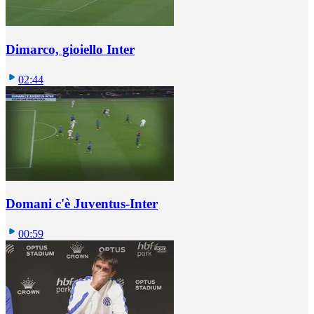
Dimarco, gioiello Inter
02:44
Domani c'è Juventus-Inter
00:59