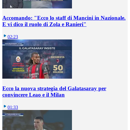
Accomando: "Ecco lo staff di Mancini in Nazionale.
E vi dico il ruolo di Zola e Ranieri"
02:23
Ecco la nuova strategia del Galatasaray per
convincere Leao e il Milan
01:33